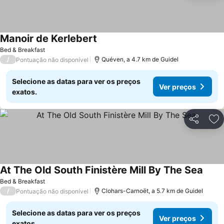
Manoir de Kerlebert
Bed & Breakfast
/
Quéven, a 4.7 km de Guidel
Pontuação não disponível
Selecione as datas para ver os preços
Ver preços
exatos.
Partilhar
Ad
At The Old South Finistère Mill By The Sea
Bed & Breakfast
/
Clohars-Carnoët, a 5.7 km de Guidel
Pontuação não disponível
Selecione as datas para ver os preços
Ver preços
exatos.