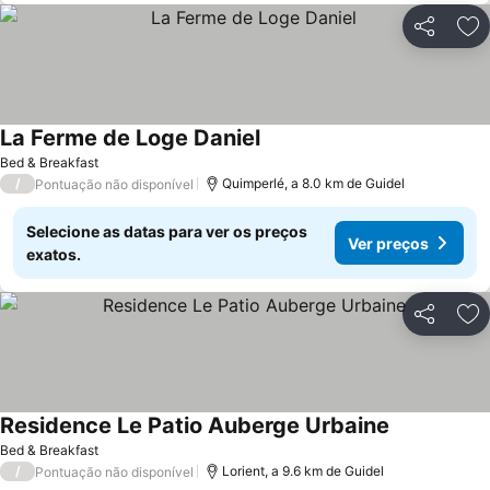
Partilhar
Ad
La Ferme de Loge Daniel
Bed & Breakfast
/
Quimperlé, a 8.0 km de Guidel
Pontuação não disponível
Selecione as datas para ver os preços
Ver preços
exatos.
Partilhar
Ad
Residence Le Patio Auberge Urbaine
Bed & Breakfast
/
Lorient, a 9.6 km de Guidel
Pontuação não disponível