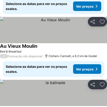
Selecione as datas para ver os preços
Ver preços
exatos.
Partilhar
Ad
Au Vieux Moulin
Bed & Breakfast
/
Clohars-Carnoët, a 6.2 km de Guidel
Pontuação não disponível
Selecione as datas para ver os preços
Ver preços
exatos.
Partilhar
Ad