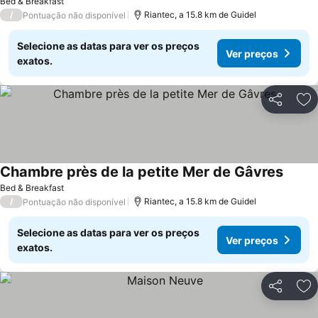
Bed & Breakfast
/
Riantec, a 15.8 km de Guidel
Pontuação não disponível
Selecione as datas para ver os preços
Ver preços
exatos.
Partilhar
Ad
Chambre près de la petite Mer de Gâvres
Bed & Breakfast
/
Riantec, a 15.8 km de Guidel
Pontuação não disponível
Selecione as datas para ver os preços
Ver preços
exatos.
Partilhar
Ad