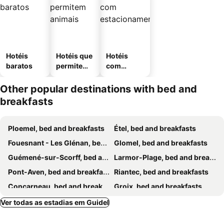
Hotéis
Hotéis que
Hotéis
baratos
permitem
com
animais
estaciona
mento
Other popular destinations with bed and
breakfasts
Ploemel, bed and breakfasts
Étel, bed and breakfasts
Fouesnant - Les Glénan, bed and breakfasts
Glomel, bed and breakfasts
Guémené-sur-Scorff, bed and breakfasts
Larmor-Plage, bed and breakfasts
Pont-Aven, bed and breakfasts
Riantec, bed and breakfasts
Concarneau, bed and breakfasts
Groix, bed and breakfasts
Quimperlé, bed and breakfasts
Pontivy, bed and breakfasts
Ver todas as estadias em Guidel
Trégunc, bed and breakfasts
Erdeven, bed and breakfasts