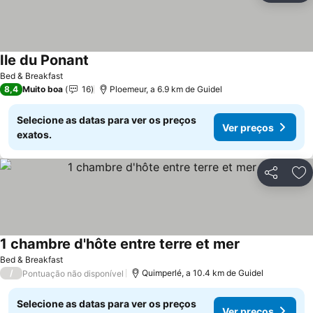
Ile du Ponant
Bed & Breakfast
8,4
Muito boa
16
Ploemeur, a 6.9 km de Guidel
Selecione as datas para ver os preços
Ver preços
exatos.
Partilhar
Ad
1 chambre d'hôte entre terre et mer
Bed & Breakfast
/
Quimperlé, a 10.4 km de Guidel
Pontuação não disponível
Selecione as datas para ver os preços
Ver preços