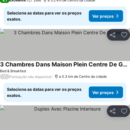
9,1
Excelente
269
a 3.2 km de Centro da cidade
Selecione as datas para ver os preços
Ver preços
exatos.
Partilhar
Ad
3 Chambres Dans Maison Plein Centre De Guidel
Bed & Breakfast
/
a 0.3 km de Centro da cidade
Pontuação não disponível
Selecione as datas para ver os preços
Ver preços
exatos.
Partilhar
Ad