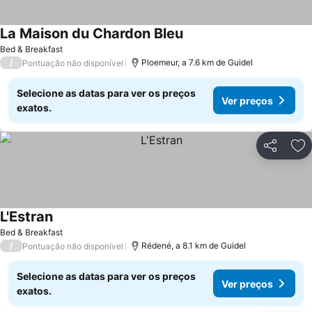
La Maison du Chardon Bleu
Bed & Breakfast
/
Ploemeur, a 7.6 km de Guidel
Pontuação não disponível
Selecione as datas para ver os preços
Ver preços
exatos.
Partilhar
Ad
L'Estran
Bed & Breakfast
/
Rédené, a 8.1 km de Guidel
Pontuação não disponível
Selecione as datas para ver os preços
Ver preços
exatos.