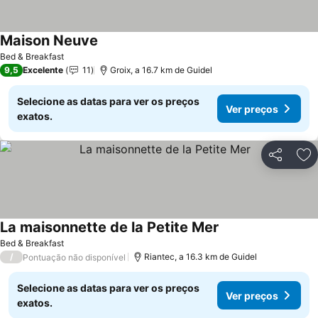
Maison Neuve
Bed & Breakfast
9,5
Excelente
11
Groix, a 16.7 km de Guidel
Selecione as datas para ver os preços
Ver preços
exatos.
Partilhar
Ad
La maisonnette de la Petite Mer
Bed & Breakfast
/
Riantec, a 16.3 km de Guidel
Pontuação não disponível
Selecione as datas para ver os preços
Ver preços
exatos.