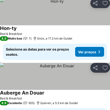
Partilhar
Ad
Hon-ty
Bed & Breakfast
8,0
Muito boa
7
Groix, a 17.2 km de Guidel
Selecione as datas para ver os preços
Ver preços
exatos.
Partilhar
Ad
Auberge An Douar
Bed & Breakfast
8,9
Excelente
955
Quéven, a 5.5 km de Guidel