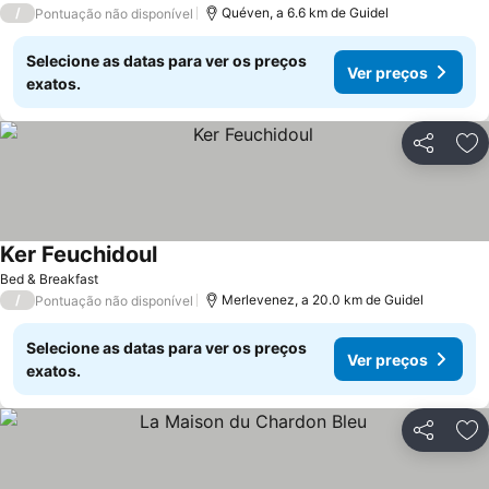
/
Quéven, a 6.6 km de Guidel
Pontuação não disponível
Selecione as datas para ver os preços
Ver preços
exatos.
Partilhar
Ad
Ker Feuchidoul
Bed & Breakfast
/
Merlevenez, a 20.0 km de Guidel
Pontuação não disponível
Selecione as datas para ver os preços
Ver preços
exatos.
Partilhar
Ad