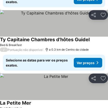
exatos.
Partilhar
Ad
Ty Capitaine Chambres d'hôtes Guidel
Bed & Breakfast
/
a 0.3 km de Centro da cidade
Pontuação não disponível
Selecione as datas para ver os preços
Ver preços
exatos.
Partilhar
Ad
La Petite Mer