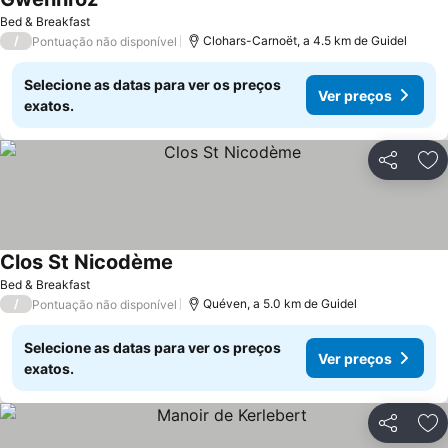
Bed & Breakfast
/
Clohars-Carnoët, a 4.5 km de Guidel
Pontuação não disponível
Selecione as datas para ver os preços
Ver preços
exatos.
Partilhar
Ad
Clos St Nicodème
Bed & Breakfast
/
Quéven, a 5.0 km de Guidel
Pontuação não disponível
Selecione as datas para ver os preços
Ver preços
exatos.
Partilhar
Ad