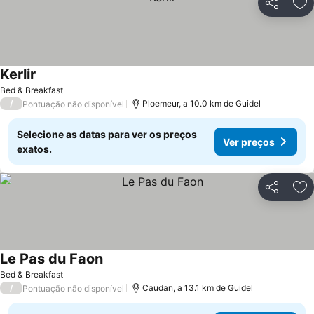
Partilhar
Ad
Kerlir
Bed & Breakfast
/
Ploemeur, a 10.0 km de Guidel
Pontuação não disponível
Selecione as datas para ver os preços
Ver preços
exatos.
Partilhar
Ad
Le Pas du Faon
Bed & Breakfast
/
Caudan, a 13.1 km de Guidel
Pontuação não disponível