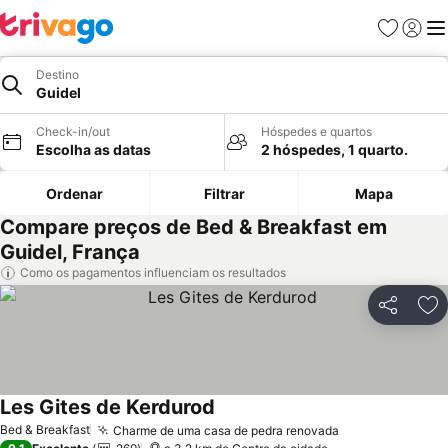
Favoritos
Iniciar
Me
Destino
Guidel
Check-in/out
Hóspedes e quartos
Escolha as datas
2 hóspedes, 1 quarto.
Ordenar
Filtrar
Mapa
Compare preços de Bed & Breakfast em
Guidel, França
Como os pagamentos influenciam os resultados
Partilhar
Ad
Les Gites de Kerdurod
Bed & Breakfast
Charme de uma casa de pedra renovada