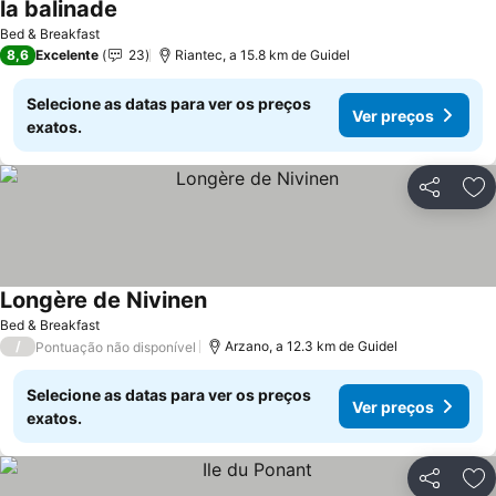
la balinade
Bed & Breakfast
8,6
Excelente
23
Riantec, a 15.8 km de Guidel
Selecione as datas para ver os preços
Ver preços
exatos.
Partilhar
Ad
Longère de Nivinen
Bed & Breakfast
/
Arzano, a 12.3 km de Guidel
Pontuação não disponível
Selecione as datas para ver os preços
Ver preços
exatos.
Partilhar
Ad