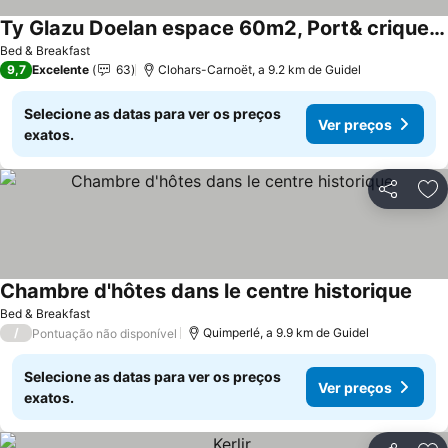
Ty Glazu Doelan espace 60m2, Port& criques à pied, 2 chambres privées au 1er étage, SDB, WC séparé
Bed & Breakfast
9,7
Excelente
63
Clohars-Carnoët, a 9.2 km de Guidel
Selecione as datas para ver os preços
Ver preços
exatos.
Partilhar
Ad
Chambre d'hôtes dans le centre historique
Bed & Breakfast
/
Quimperlé, a 9.9 km de Guidel
Pontuação não disponível
Selecione as datas para ver os preços
Ver preços
exatos.