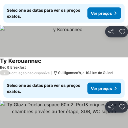
Selecione as datas para ver os preços
Ver preços
exatos.
Partilhar
Ad
Ty Kerouannec
Bed & Breakfast
/
Guilligomarc'h, a 19.1 km de Guidel
Pontuação não disponível
Selecione as datas para ver os preços
Ver preços
exatos.
Partilhar
Ad