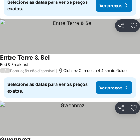
Selecione as datas para ver os preços
Ver preços
exatos.
Partilhar
Ad
Entre Terre & Sel
Bed & Breakfast
/
Clohars-Carnoët, a 4.4 km de Guidel
Pontuação não disponível
Selecione as datas para ver os preços
Ver preços
exatos.
Partilhar
Ad
Gwennroz