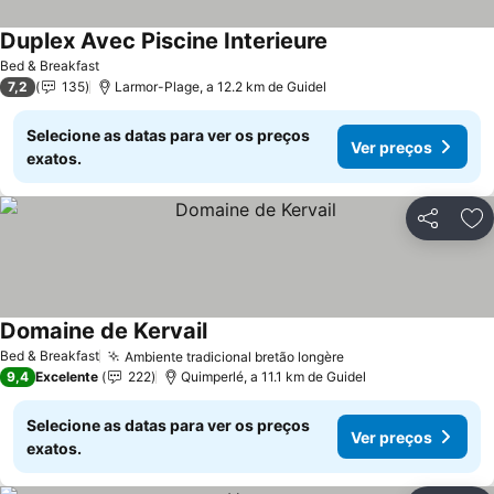
Duplex Avec Piscine Interieure
Bed & Breakfast
7,2
135
Larmor-Plage, a 12.2 km de Guidel
Selecione as datas para ver os preços
Ver preços
exatos.
Partilhar
Ad
Domaine de Kervail
Bed & Breakfast
Ambiente tradicional bretão longère
9,4
Excelente
222
Quimperlé, a 11.1 km de Guidel
Selecione as datas para ver os preços
Ver preços
exatos.