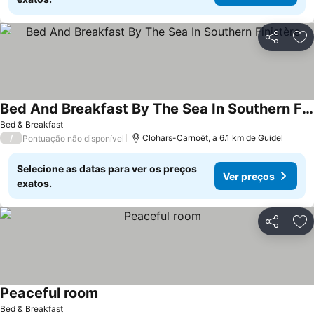
Partilhar
Ad
Bed And Breakfast By The Sea In Southern Finistère
Bed & Breakfast
/
Clohars-Carnoët, a 6.1 km de Guidel
Pontuação não disponível
Selecione as datas para ver os preços
Ver preços
exatos.
Partilhar
Ad
Peaceful room
Bed & Breakfast