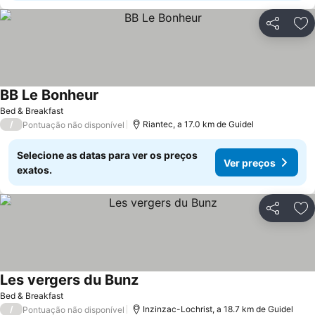
Partilhar
Ad
BB Le Bonheur
Bed & Breakfast
/
Riantec, a 17.0 km de Guidel
Pontuação não disponível
Selecione as datas para ver os preços
Ver preços
exatos.
Partilhar
Ad
Les vergers du Bunz
Bed & Breakfast
/
Inzinzac-Lochrist, a 18.7 km de Guidel
Pontuação não disponível