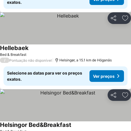
exatos.
Partilhar
Ad
Hellebaek
Ver preços
Bed & Breakfast
/
Helsingør, a 15.1 km de Höganäs
Pontuação não disponível
Selecione as datas para ver os preços
Ver preços
exatos.
Partilhar
Ad
Helsingor Bed&Breakfast
Ver preços