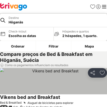
Favoritos
Iniciar
Me
Destino
Höganäs
Check-in/out
Hóspedes e quartos
Escolha as datas
2 hóspedes, 1 quarto.
Ordenar
Filtrar
Mapa
Compare preços de Bed & Breakfast em
Höganäs, Suécia
Como os pagamentos influenciam os resultados
Partilhar
Ad
Vikens bed and Breakfast
Ver preços
Bed & Breakfast
Aluguel de bicicletas para explorar
Ver preços