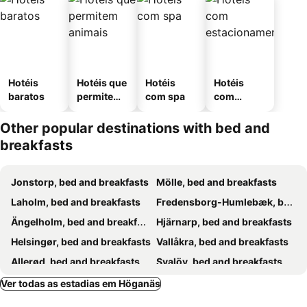
Hotéis
Hotéis que
Hotéis
Hotéis
baratos
permitem
com spa
com
animais
estaciona
mento
Other popular destinations with bed and
breakfasts
Jonstorp, bed and breakfasts
Mölle, bed and breakfasts
Laholm, bed and breakfasts
Fredensborg-Humlebæk, bed and breakfasts
Ängelholm, bed and breakfasts
Hjärnarp, bed and breakfasts
Helsingør, bed and breakfasts
Vallåkra, bed and breakfasts
Allerød, bed and breakfasts
Svalöv, bed and breakfasts
Værløse, bed and breakfasts
Åstorp, bed and breakfasts
Ver todas as estadias em Höganäs
Holte, bed and breakfasts
Hillerød, bed and breakfasts