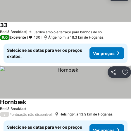
33
Ver preços
Bed & Breakfast
Jardim amplo e terraço para banhos de sol
Ver preços
9,0
Excelente
130
Ängelholm, a 18.3 km de Höganäs
Selecione as datas para ver os preços
Ver preços
exatos.
Partilhar
Ad
Hornbæk
Ver preços
Bed & Breakfast
/
Helsingør, a 13.9 km de Höganäs
Pontuação não disponível
Selecione as datas para ver os preços
Ver preços