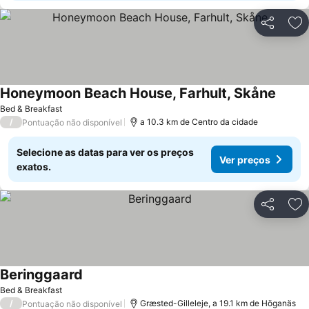
Partilhar
Ad
Honeymoon Beach House, Farhult, Skåne
Ver p
Bed & Breakfast
/
a 10.3 km de Centro da cidade
Pontuação não disponível
Selecione as datas para ver os preços
Ver preços
exatos.
Partilhar
Ad
Beringgaard
Ver preços
Bed & Breakfast
/
Græsted-Gilleleje, a 19.1 km de Höganäs
Pontuação não disponível