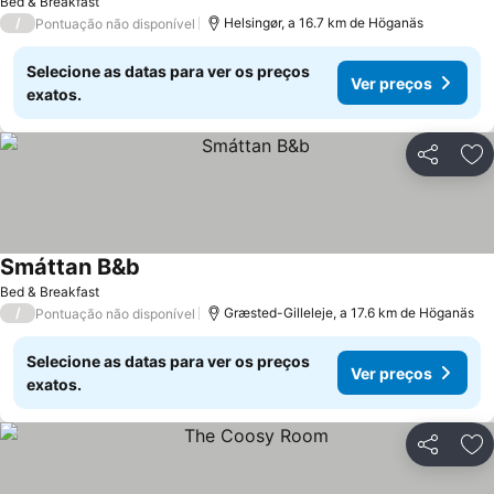
Bed & Breakfast
/
Helsingør, a 16.7 km de Höganäs
Pontuação não disponível
Selecione as datas para ver os preços
Ver preços
exatos.
Partilhar
Ad
Smáttan B&b
Ver preços
Bed & Breakfast
/
Græsted-Gilleleje, a 17.6 km de Höganäs
Pontuação não disponível
Selecione as datas para ver os preços
Ver preços
exatos.
Partilhar
Ad