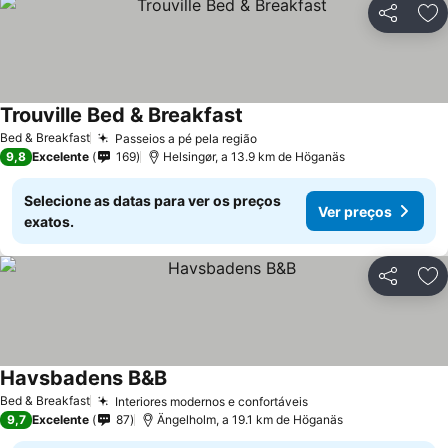
Partilhar
Ad
Trouville Bed & Breakfast
Ver preços
Bed & Breakfast
Passeios a pé pela região
Ver preços
9,8
Excelente
169
Helsingør, a 13.9 km de Höganäs
Selecione as datas para ver os preços
Ver preços
exatos.
Partilhar
Ad
Havsbadens B&B
Ver preços
Bed & Breakfast
Interiores modernos e confortáveis
Ver preços
9,7
Excelente
87
Ängelholm, a 19.1 km de Höganäs