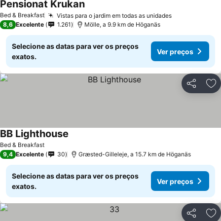
Pensionat Krukan
Ver preços
Bed & Breakfast
Vistas para o jardim em todas as unidades
Ver preços
8,6
Excelente
1.261
Mölle, a 9.9 km de Höganäs
Selecione as datas para ver os preços
Ver preços
exatos.
Partilhar
Ad
BB Lighthouse
Ver preços
Bed & Breakfast
9,4
Excelente
30
Græsted-Gilleleje, a 15.7 km de Höganäs
Selecione as datas para ver os preços
Ver preços
exatos.
Partilhar
Ad