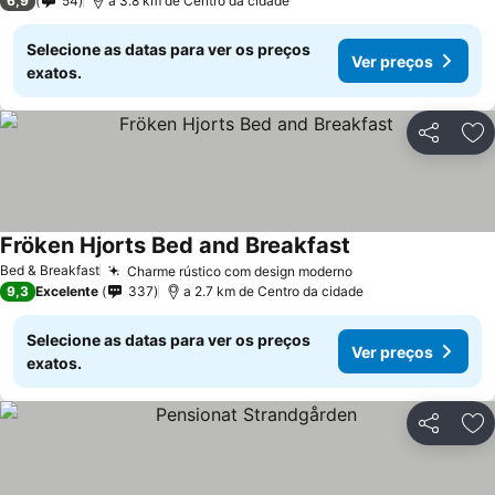
6,9
54
a 3.8 km de Centro da cidade
Selecione as datas para ver os preços
Ver preços
exatos.
Partilhar
Ad
Fröken Hjorts Bed and Breakfast
Ver preços
Bed & Breakfast
Charme rústico com design moderno
Ver preços
9,3
Excelente
337
a 2.7 km de Centro da cidade
Selecione as datas para ver os preços
Ver preços
exatos.
Partilhar
Ad