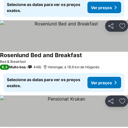
Selecione as datas para ver os preços
Ver preços
exatos.
Partilhar
Ad
Rosenlund Bed and Breakfast
Ver preços
Bed & Breakfast
8,3
Muito boa
448
Helsingør, a 18.9 km de Höganäs
Selecione as datas para ver os preços
Ver preços
exatos.
Partilhar
Ad