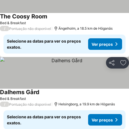
The Coosy Room
Ver preços
Bed & Breakfast
/
Ängelholm, a 18.5 km de Höganäs
Pontuação não disponível
Selecione as datas para ver os preços
Ver preços
exatos.
Partilhar
Ad
Dalhems Gård
Ver preços
Bed & Breakfast
/
Helsingborg, a 19.9 km de Höganäs
Pontuação não disponível
Selecione as datas para ver os preços
Ver preços
exatos.