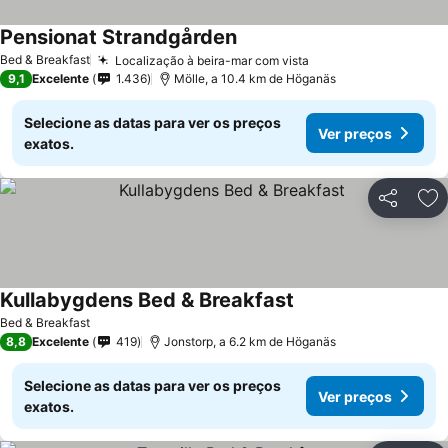
Pensionat Strandgården
Ver preços
Bed & Breakfast
Localização à beira-mar com vista
Ver preços
9,1
Excelente
1.436
Mölle, a 10.4 km de Höganäs
Selecione as datas para ver os preços
Ver preços
exatos.
Partilhar
Ad
Kullabygdens Bed & Breakfast
Ver preços
Bed & Breakfast
8,8
Excelente
419
Jonstorp, a 6.2 km de Höganäs
Selecione as datas para ver os preços
Ver preços
exatos.