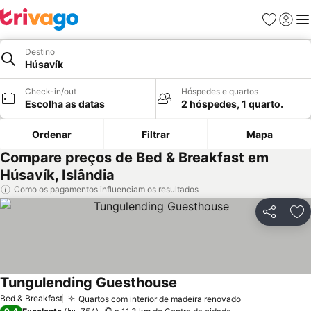
Favoritos
Iniciar
Me
Destino
Húsavík
Check-in/out
Hóspedes e quartos
Escolha as datas
2 hóspedes, 1 quarto.
Ordenar
Filtrar
Mapa
Compare preços de Bed & Breakfast em
Húsavík, Islândia
Como os pagamentos influenciam os resultados
Partilhar
Ad
Tungulending Guesthouse
Bed & Breakfast
Quartos com interior de madeira renovado