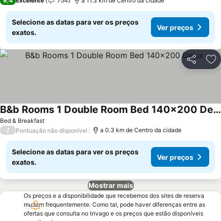
9,4
Excelente
754
a 11.3 km de Centro da cidade
Selecione as datas para ver os preços
Ver preços
exatos.
Partilhar
Ad
B&b Rooms 1 Double Room Bed 140x200 Delux
Bed & Breakfast
/
a 0.3 km de Centro da cidade
Pontuação não disponível
Selecione as datas para ver os preços
Ver preços
exatos.
Mostrar mais
Os preços e a disponibilidade que recebemos dos sites de reserva
mudam frequentemente. Como tal, pode haver diferenças entre as
ofertas que consulta no trivago e os preços que estão disponíveis