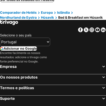
Comparador de Hotéis
Europa
Islândia
Nordhurland de Eystra
Húsavík
Bed & Breakfast em Húsavík
Facebook
Twitter
Insta
Yo
Selecione o seu país
Adicionar no Google
Encontre facilmente os nossos
resultados: adicione o trivago como
fonte preferencial no Google.
Empresa
Os nossos produtos
Termos e políticas
Suporte