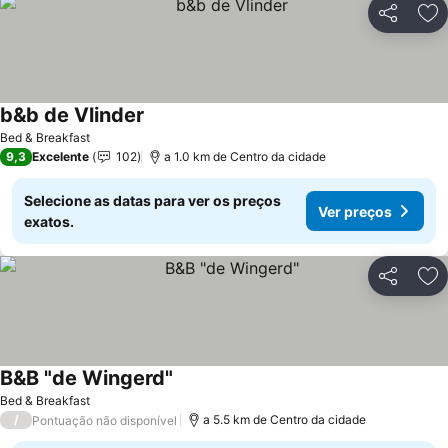
Partilhar
Ad
b&b de Vlinder
Bed & Breakfast
9,3
Excelente
102
a 1.0 km de Centro da cidade
Selecione as datas para ver os preços
Ver preços
exatos.
Partilhar
Ad
B&B "de Wingerd"
Bed & Breakfast
/
a 5.5 km de Centro da cidade
Pontuação não disponível