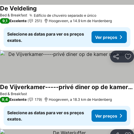
De Veldeling
Bed & Breakfast
Edifício de chuveiro separado e único
9,1
Excelente
251
Hoogeveen, a 14.9 km de Hardenberg
Selecione as datas para ver os preços
Ver preços
exatos.
Partilhar
Ad
De Vijverkamer-----privé diner op de kamer mogelijk!!
Bed & Breakfast
9,4
Excelente
179
Hoogeveen, a 18.3 km de Hardenberg
Selecione as datas para ver os preços
Ver preços
exatos.