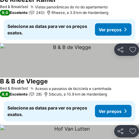
Bed & Breakfast
Vistas panorâmicas do rio do apartamento
9,0
Excelente
240
Rheeze, a 3.9 km de Hardenberg
Selecione as datas para ver os preços
Ver preços
exatos.
Partilhar
Ad
B & B de Vlegge
Bed & Breakfast
Acesso a passeios de bicicleta e caminhada
8,8
Excelente
28
Sibculo, a 10.9 km de Hardenberg
Selecione as datas para ver os preços
Ver preços
exatos.
Partilhar
Ad