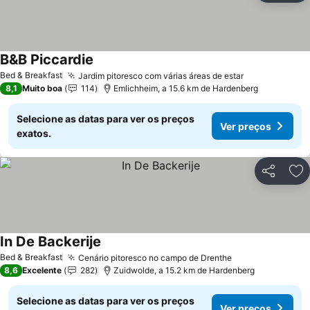
B&B Piccardie
Bed & Breakfast
Jardim pitoresco com várias áreas de estar
8,1
Muito boa
114
Emlichheim, a 15.6 km de Hardenberg
Selecione as datas para ver os preços
Ver preços
exatos.
Partilhar
Ad
In De Backerije
Bed & Breakfast
Cenário pitoresco no campo de Drenthe
8,6
Excelente
282
Zuidwolde, a 15.2 km de Hardenberg
Selecione as datas para ver os preços
Ver preços