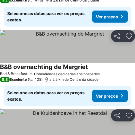
9,7
Excelente
446
a 2.8 km de Centro da cidade
Selecione as datas para ver os preços
Ver preços
exatos.
Partilhar
Ad
B&B overnachting de Margriet
Bed & Breakfast
Comodidades dedicadas aos hóspedes
8,8
Excelente
138
a 2.5 km de Centro da cidade
Selecione as datas para ver os preços
Ver preços
exatos.
Partilhar
Ad