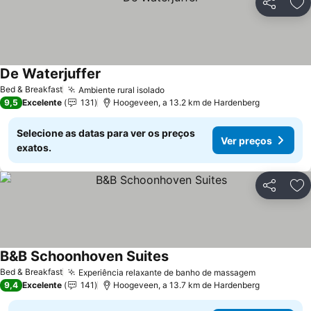
Partilhar
Ad
De Waterjuffer
Bed & Breakfast
Ambiente rural isolado
9,5
Excelente
131
Hoogeveen, a 13.2 km de Hardenberg
Selecione as datas para ver os preços
Ver preços
exatos.
Partilhar
Ad
B&B Schoonhoven Suites
Bed & Breakfast
Experiência relaxante de banho de massagem
9,4
Excelente
141
Hoogeveen, a 13.7 km de Hardenberg