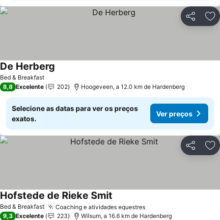
Partilhar
Ad
De Herberg
Bed & Breakfast
8,8
Excelente
202
Hoogeveen, a 12.0 km de Hardenberg
Selecione as datas para ver os preços
Ver preços
exatos.
Partilhar
Ad
Hofstede de Rieke Smit
Bed & Breakfast
Coaching e atividades equestres
9,3
Excelente
223
Wilsum, a 16.6 km de Hardenberg