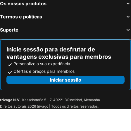
Blokzijl, bed and breakfasts
Bornerbroek, bed and breakfasts
Os nossos produtos
Tubbergen, bed and breakfasts
Sibculo, bed and breakfasts
Termos e políticas
Neuenhaus, bed and breakfasts
Rijssen-Holten, bed and breakfasts
Diepenheim, bed and breakfasts
Zuidwolde, bed and breakfasts
Suporte
Emlichheim, bed and breakfasts
Bad Bentheim, bed and breakfasts
Kraggenburg, bed and breakfasts
Exloo, bed and breakfasts
Inicie sessão para desfrutar de
vantagens exclusivas para membros
Personalize a sua experiência
Ofertas e preços para membros
Iniciar sessão
trivago N.V.
, Kesselstraße 5 – 7, 40221 Düsseldorf, Alemanha
Direitos autorais 2026 trivago | Todos os direitos reservados.