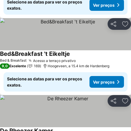
Selecione as datas para ver os preços
Ver preços
exatos.
Partilhar
Ad
Bed&Breakfast 't Eikeltje
Bed & Breakfast
Acesso a terraço privativo
9,0
Excelente
169
Hoogeveen, a 15.4 km de Hardenberg
Selecione as datas para ver os preços
Ver preços
exatos.
Partilhar
Ad
De Rheezer Kamer