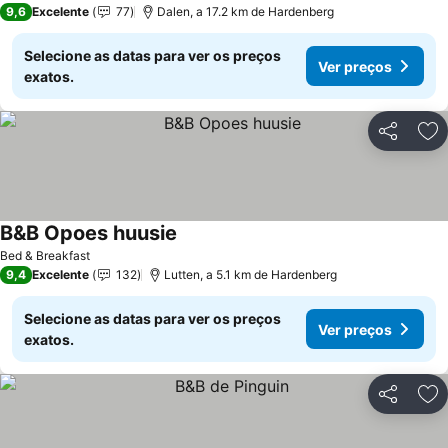
9,6
Excelente
77
Dalen, a 17.2 km de Hardenberg
Selecione as datas para ver os preços
Ver preços
exatos.
Partilhar
Ad
B&B Opoes huusie
Bed & Breakfast
9,4
Excelente
132
Lutten, a 5.1 km de Hardenberg
Selecione as datas para ver os preços
Ver preços
exatos.
Partilhar
Ad