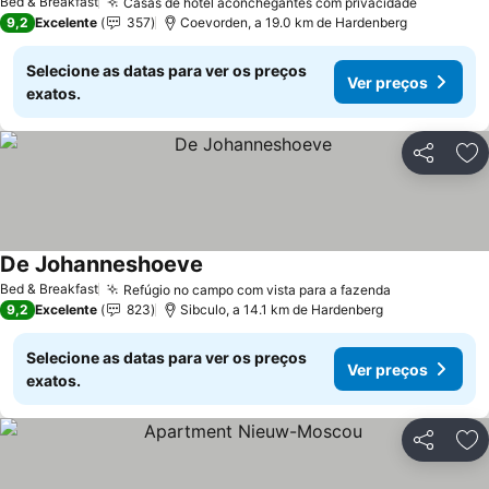
Bed & Breakfast
Casas de hotel aconchegantes com privacidade
9,2
Excelente
357
Coevorden, a 19.0 km de Hardenberg
Selecione as datas para ver os preços
Ver preços
exatos.
Partilhar
Ad
De Johanneshoeve
Bed & Breakfast
Refúgio no campo com vista para a fazenda
9,2
Excelente
823
Sibculo, a 14.1 km de Hardenberg
Selecione as datas para ver os preços
Ver preços
exatos.
Partilhar
Ad