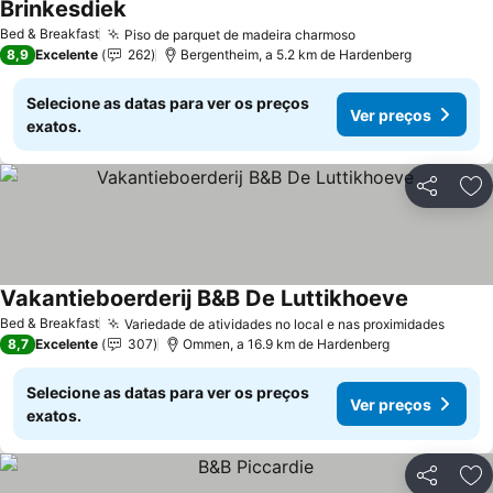
Brinkesdiek
Bed & Breakfast
Piso de parquet de madeira charmoso
8,9
Excelente
262
Bergentheim, a 5.2 km de Hardenberg
Selecione as datas para ver os preços
Ver preços
exatos.
Partilhar
Ad
Vakantieboerderij B&B De Luttikhoeve
Bed & Breakfast
Variedade de atividades no local e nas proximidades
8,7
Excelente
307
Ommen, a 16.9 km de Hardenberg
Selecione as datas para ver os preços
Ver preços
exatos.
Partilhar
Ad