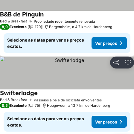
B&B de Pinguin
Bed & Breakfast
Propriedade recentemente renovada
8,9
Excelente
170
Bergentheim, a 4.7 km de Hardenberg
Selecione as datas para ver os preços
Ver preços
exatos.
Partilhar
Ad
Swifterlodge
Bed & Breakfast
Passeios a pé e de bicicleta envolventes
8,5
Excelente
75
Hoogeveen, a 13.7 km de Hardenberg
Selecione as datas para ver os preços
Ver preços
exatos.