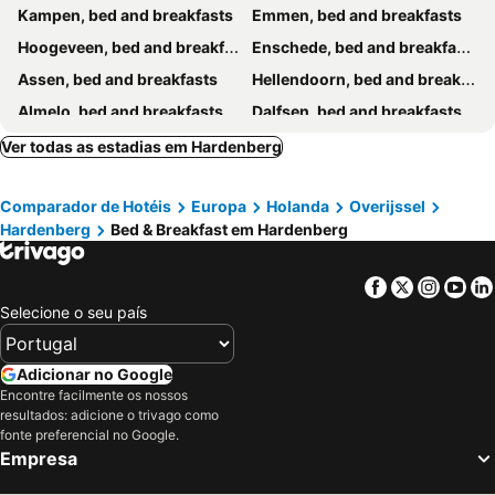
Kampen, bed and breakfasts
Emmen, bed and breakfasts
Hoogeveen, bed and breakfasts
Enschede, bed and breakfasts
Assen, bed and breakfasts
Hellendoorn, bed and breakfasts
Almelo, bed and breakfasts
Dalfsen, bed and breakfasts
Lochem, bed and breakfasts
Meppel, bed and breakfasts
Ver todas as estadias em Hardenberg
Oldenzaal, bed and breakfasts
Steenwijkerland, bed and breakfasts
Comparador de Hotéis
Europa
Holanda
Overijssel
Midden-Drenthe, bed and breakfasts
Bergentheim, bed and breakfasts
Hardenberg
Bed & Breakfast em Hardenberg
Ter Apel, bed and breakfasts
Coevorden, bed and breakfasts
Epe, bed and breakfasts
Ootmarsum, bed and breakfasts
Facebook
Twitter
Insta
Yo
Heerde, bed and breakfasts
Losser, bed and breakfasts
Selecione o seu país
Ruinen, bed and breakfasts
Hof van Twente, bed and breakfasts
Ommen, bed and breakfasts
Balkbrug, bed and breakfasts
Adicionar no Google
Encontre facilmente os nossos
Haaksbergen, bed and breakfasts
Nieuw-Amsterdam, bed and breakfasts
resultados: adicione o trivago como
Appelscha, bed and breakfasts
Nieuwleusen, bed and breakfasts
fonte preferencial no Google.
Empresa
Giethoorn, bed and breakfasts
Staphorst, bed and breakfasts