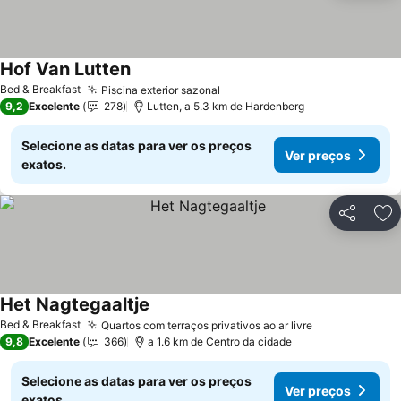
Hof Van Lutten
Bed & Breakfast
Piscina exterior sazonal
9,2
Excelente
278
Lutten, a 5.3 km de Hardenberg
Selecione as datas para ver os preços
Ver preços
exatos.
Partilhar
Ad
Het Nagtegaaltje
Bed & Breakfast
Quartos com terraços privativos ao ar livre
9,8
Excelente
366
a 1.6 km de Centro da cidade
Selecione as datas para ver os preços
Ver preços
exatos.