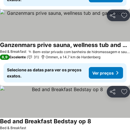
Partilhar
Ad
Ganzenmars prive sauna, wellness tub and gamesroom
Bed & Breakfast
Bem-estar privado com banheira de hidromassagem e sauna
8,9
Excelente
31
Ommen, a 14.7 km de Hardenberg
Selecione as datas para ver os preços
Ver preços
exatos.
Partilhar
Ad
Bed and Breakfast Bedstay op 8
Bed & Breakfast