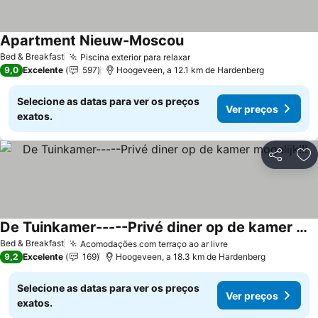
Apartment Nieuw-Moscou
Bed & Breakfast
Piscina exterior para relaxar
9,0
Excelente
597
Hoogeveen, a 12.1 km de Hardenberg
Selecione as datas para ver os preços
Ver preços
exatos.
Partilhar
Ad
De Tuinkamer-----Privé diner op de kamer mogelijk!!!
Bed & Breakfast
Acomodações com terraço ao ar livre
9,2
Excelente
169
Hoogeveen, a 18.3 km de Hardenberg
Selecione as datas para ver os preços
Ver preços
exatos.