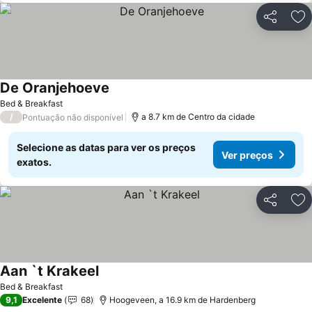
Partilhar
Ad
De Oranjehoeve
Bed & Breakfast
/
a 8.7 km de Centro da cidade
Pontuação não disponível
Selecione as datas para ver os preços
Ver preços
exatos.
Partilhar
Ad
Aan `t Krakeel
Bed & Breakfast
9,1
Excelente
68
Hoogeveen, a 16.9 km de Hardenberg