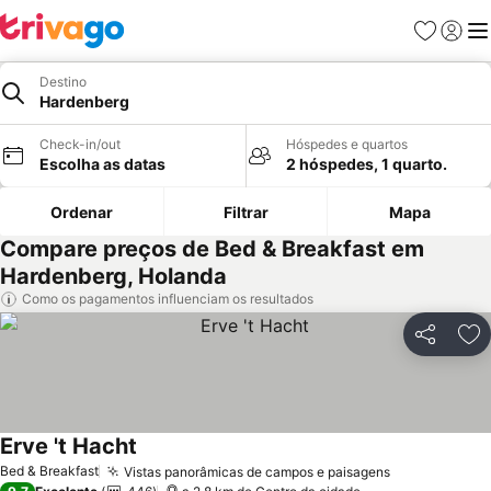
Favoritos
Iniciar
Me
Destino
Hardenberg
Check-in/out
Hóspedes e quartos
Escolha as datas
2 hóspedes, 1 quarto.
Ordenar
Filtrar
Mapa
Compare preços de Bed & Breakfast em
Hardenberg, Holanda
Como os pagamentos influenciam os resultados
Partilhar
Ad
Erve 't Hacht
Bed & Breakfast
Vistas panorâmicas de campos e paisagens