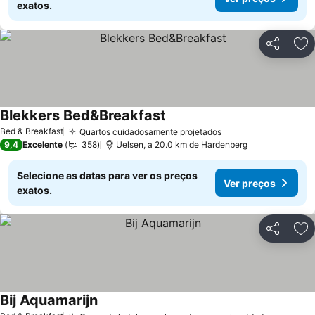
exatos.
Partilhar
Ad
Blekkers Bed&Breakfast
Bed & Breakfast
Quartos cuidadosamente projetados
9,4
Excelente
358
Uelsen, a 20.0 km de Hardenberg
Selecione as datas para ver os preços
Ver preços
exatos.
Partilhar
Ad
Bij Aquamarijn