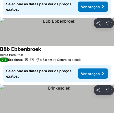
Selecione as datas para ver os preços
Ver preços
exatos.
Partilhar
Ad
B&b Ebbenbroek
Bed & Breakfast
9,3
Excelente
87
a 5.9 km de Centro da cidade
Selecione as datas para ver os preços
Ver preços
exatos.
Partilhar
Ad