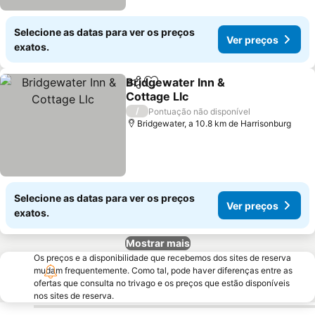
Selecione as datas para ver os preços
Ver preços
exatos.
Bridgewater Inn &
Partilhar
Adicionar aos favoritos
Cottage Llc
Ver preços
/
Pontuação não disponível
Bridgewater, a 10.8 km de Harrisonburg
Selecione as datas para ver os preços
Ver preços
exatos.
Mostrar mais
Os preços e a disponibilidade que recebemos dos sites de reserva
mudam frequentemente. Como tal, pode haver diferenças entre as
ofertas que consulta no trivago e os preços que estão disponíveis
nos sites de reserva.