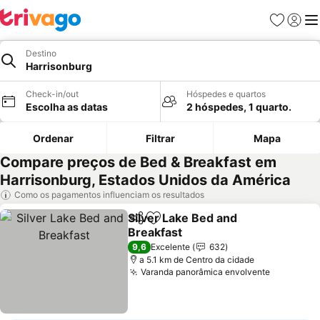
Favoritos
Iniciar
Me
Destino
Harrisonburg
Check-in/out
Hóspedes e quartos
Escolha as datas
2 hóspedes, 1 quarto.
Ordenar
Filtrar
Mapa
Compare preços de Bed & Breakfast em
Harrisonburg, Estados Unidos da América
Como os pagamentos influenciam os resultados
Silver Lake Bed and
Partilhar
Adicionar aos favoritos
Breakfast
Ver preços
9,6
Excelente
632
a 5.1 km de Centro da cidade
Varanda panorâmica envolvente
Ver preç