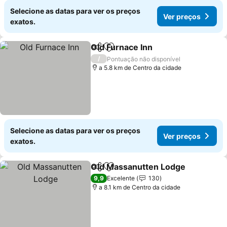
Selecione as datas para ver os preços
Ver preços
exatos.
Old Furnace Inn
Partilhar
Adicionar aos favoritos
Ver preços
/
Pontuação não disponível
a 5.8 km de Centro da cidade
Selecione as datas para ver os preços
Ver preços
exatos.
Old Massanutten Lodge
Partilhar
Adicionar aos favoritos
Ve
9,9
Excelente
130
a 8.1 km de Centro da cidade