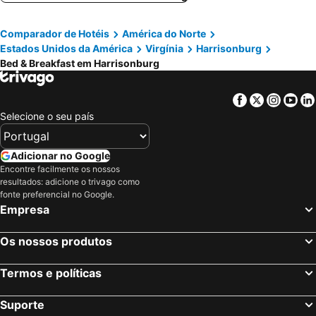
Comparador de Hotéis
América do Norte
Estados Unidos da América
Virgínia
Harrisonburg
Bed & Breakfast em Harrisonburg
Facebook
Twitter
Insta
Yo
Selecione o seu país
Adicionar no Google
Encontre facilmente os nossos
resultados: adicione o trivago como
fonte preferencial no Google.
Empresa
Os nossos produtos
Termos e políticas
Suporte