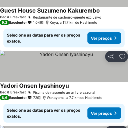
Guest House Suzumeno Kakurembo
Bed & Breakfast
Restaurante de cachorro-quente exclusivo
9,2
Excelente
1.049
Koya, a 11.7 km de Hashimoto
Selecione as datas para ver os preços
Ver preços
exatos.
Partilhar
Ad
Yadori Onsen Iyashinoyu
Bed & Breakfast
Piscina de nascente ao ar livre sazonal
8,6
Excelente
729
Wakayama, a 7.7 km de Hashimoto
Selecione as datas para ver os preços
Ver preços
exatos.