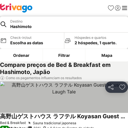
Favoritos
Iniciar
Me
Destino
Hashimoto
Check-in/out
Hóspedes e quartos
Escolha as datas
2 hóspedes, 1 quarto.
Ordenar
Filtrar
Mapa
Compare preços de Bed & Breakfast em
Hashimoto, Japão
Como os pagamentos influenciam os resultados
Partilhar
Ad
高野山ゲストハウス ラフテル Koyasan Guest House Laugh Tale
Bed & Breakfast
Sauna tradicional japonesa