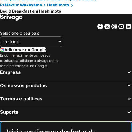
Präfektur Wakayama
Hashimoto
Totsukawa, bed and breakfasts
Gojo, bed and breakfasts
Bed & Breakfast em Hashimoto
Kanmaki, bed and breakfasts
Kawachinagano, bed and breakfasts
Yamatokoriyama, bed and breakfasts
Kainan, bed and breakfasts
Facebook
Twitter
Insta
Yo
Selecione o seu país
Yamatotakada, bed and breakfasts
Uda, bed and breakfasts
Tenkawa, bed and breakfasts
Shijonawate, bed and breakfasts
Adicionar no Google
Encontre facilmente os nossos
resultados: adicione o trivago como
fonte preferencial no Google.
Empresa
Os nossos produtos
Termos e políticas
Suporte
Inicie sessão para desfrutar de