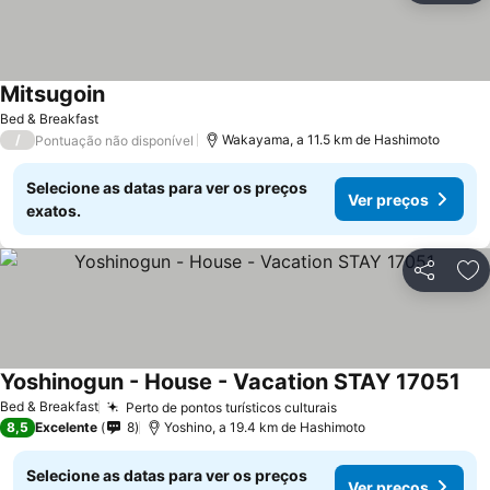
Mitsugoin
Bed & Breakfast
/
Wakayama, a 11.5 km de Hashimoto
Pontuação não disponível
Selecione as datas para ver os preços
Ver preços
exatos.
Partilhar
Ad
Yoshinogun - House - Vacation STAY 17051
Bed & Breakfast
Perto de pontos turísticos culturais
8,5
Excelente
8
Yoshino, a 19.4 km de Hashimoto
Selecione as datas para ver os preços
Ver preços