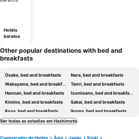
Hotéis
baratos
Other popular destinations with bed and
breakfasts
Osaka, bed and breakfasts
Nara, bed and breakfasts
Wakayama, bed and breakfasts
Tenri, bed and breakfasts
Hannan, bed and breakfasts
Izumisano, bed and breakfasts
Kimino, bed and breakfasts
Sakai, bed and breakfasts
Koya, bed and breakfasts
Ikoma, bed and breakfasts
Oyodo, bed and breakfasts
Kadoma, bed and breakfasts
Ver todas as estadias em Hashimoto
Misaki, bed and breakfasts
Kinokawa, bed and breakfasts
Comparador de Hotéis
Ásia
Japão
Kinki
Higashiosaka, bed and breakfasts
Asuka, bed and breakfasts