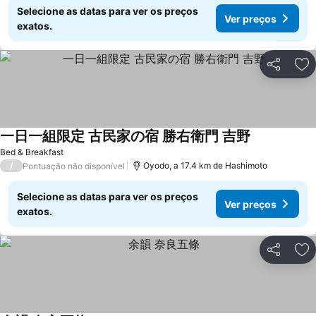
Selecione as datas para ver os preços
Ver preços
exatos.
Partilhar
Ad
一日一組限定 古民家の宿 勝右衛門 吉野
Bed & Breakfast
/
Oyodo, a 17.4 km de Hashimoto
Pontuação não disponível
Selecione as datas para ver os preços
Ver preços
exatos.
Partilhar
Ad