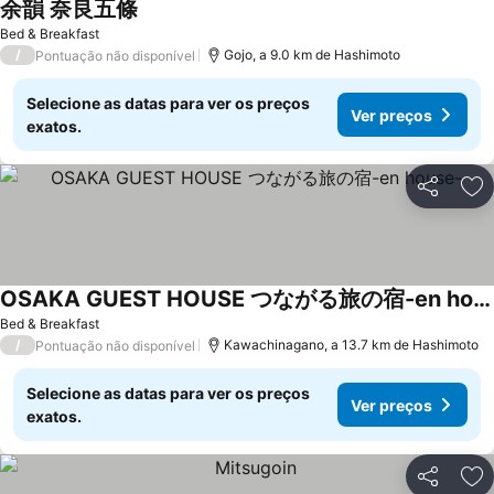
余韻 奈良五條
Bed & Breakfast
/
Gojo, a 9.0 km de Hashimoto
Pontuação não disponível
Selecione as datas para ver os preços
Ver preços
exatos.
Partilhar
Ad
OSAKA GUEST HOUSE つながる旅の宿-en house-
Bed & Breakfast
/
Kawachinagano, a 13.7 km de Hashimoto
Pontuação não disponível
Selecione as datas para ver os preços
Ver preços
exatos.
Partilhar
Ad