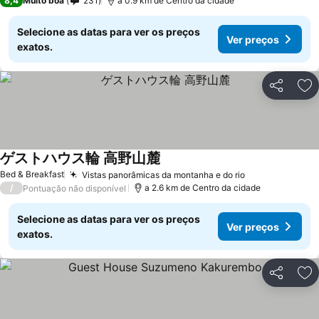
8,4
Muito boa
231
a 0.9 km de Centro da cidade
Selecione as datas para ver os preços
Ver preços
exatos.
Partilhar
Ad
ゲストハウス輪 高野山麓
Bed & Breakfast
Vistas panorâmicas da montanha e do rio
/
a 2.6 km de Centro da cidade
Pontuação não disponível
Selecione as datas para ver os preços
Ver preços
exatos.
Partilhar
Ad