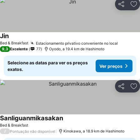
Partilhar
Ad
Jin
Bed & Breakfast
Estacionamento privativo conveniente no local
9,3
Excelente
77
Oyodo, a 19.4 km de Hashimoto
Selecione as datas para ver os preços
Ver preços
exatos.
Partilhar
Ad
Sanliguanmikasakan
Bed & Breakfast
/
Kinokawa, a 18.9 km de Hashimoto
Pontuação não disponível