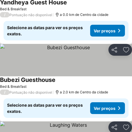
Yandheya Guest House
Bed & Breakfast
/
a 0.0 km de Centro da cidade
Pontuação não disponível
Selecione as datas para ver os preços
Ver preços
exatos.
Partilhar
Ad
Bubezi Guesthouse
Bed & Breakfast
/
a 2.0 km de Centro da cidade
Pontuação não disponível
Selecione as datas para ver os preços
Ver preços
exatos.
Partilhar
Ad