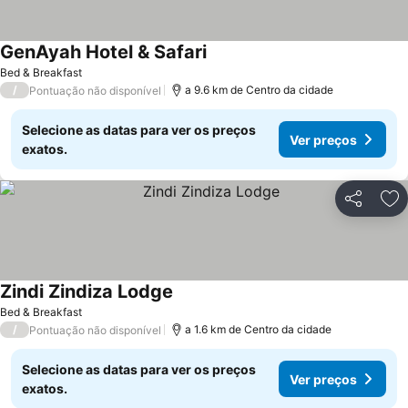
GenAyah Hotel & Safari
Bed & Breakfast
/
a 9.6 km de Centro da cidade
Pontuação não disponível
Selecione as datas para ver os preços
Ver preços
exatos.
Partilhar
Ad
Zindi Zindiza Lodge
Bed & Breakfast
/
a 1.6 km de Centro da cidade
Pontuação não disponível
Selecione as datas para ver os preços
Ver preços
exatos.