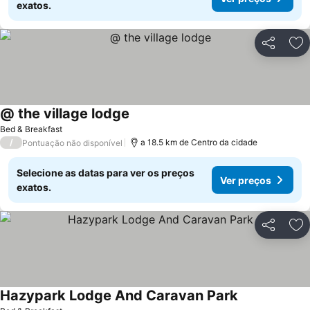
exatos.
Partilhar
Ad
@ the village lodge
Bed & Breakfast
/
a 18.5 km de Centro da cidade
Pontuação não disponível
Selecione as datas para ver os preços
Ver preços
exatos.
Partilhar
Ad
Hazypark Lodge And Caravan Park