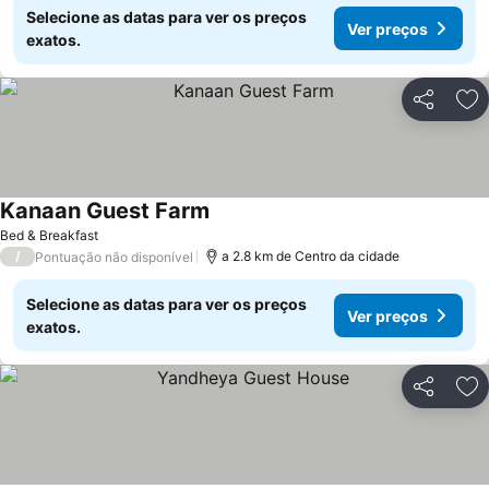
Selecione as datas para ver os preços
Ver preços
exatos.
Partilhar
Ad
Kanaan Guest Farm
Bed & Breakfast
/
a 2.8 km de Centro da cidade
Pontuação não disponível
Selecione as datas para ver os preços
Ver preços
exatos.
Partilhar
Ad