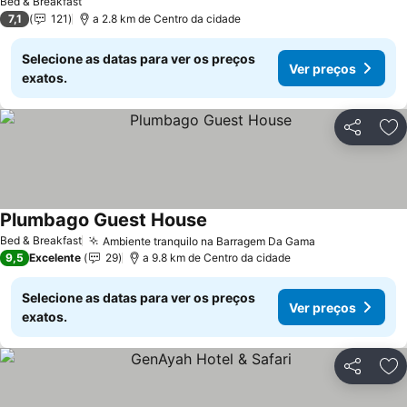
Bed & Breakfast
7,1
121
a 2.8 km de Centro da cidade
Selecione as datas para ver os preços
Ver preços
exatos.
Partilhar
Ad
Plumbago Guest House
Bed & Breakfast
Ambiente tranquilo na Barragem Da Gama
9,5
Excelente
29
a 9.8 km de Centro da cidade
Selecione as datas para ver os preços
Ver preços
exatos.
Partilhar
Ad