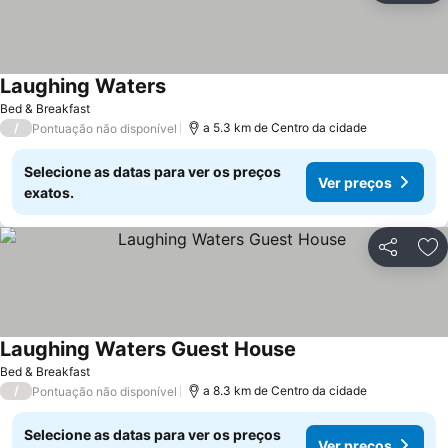
Laughing Waters
Bed & Breakfast
/
a 5.3 km de Centro da cidade
Pontuação não disponível
Selecione as datas para ver os preços
Ver preços
exatos.
Partilhar
Ad
Laughing Waters Guest House
Bed & Breakfast
/
a 8.3 km de Centro da cidade
Pontuação não disponível
Selecione as datas para ver os preços
Ver preços