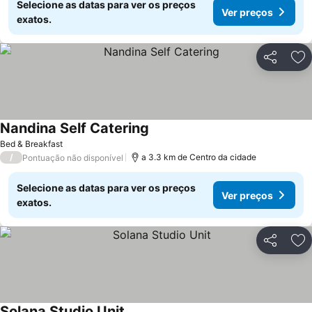
Selecione as datas para ver os preços
Ver preços
exatos.
Partilhar
Ad
Nandina Self Catering
Bed & Breakfast
/
a 3.3 km de Centro da cidade
Pontuação não disponível
Selecione as datas para ver os preços
Ver preços
exatos.
Partilhar
Ad
Solana Studio Unit