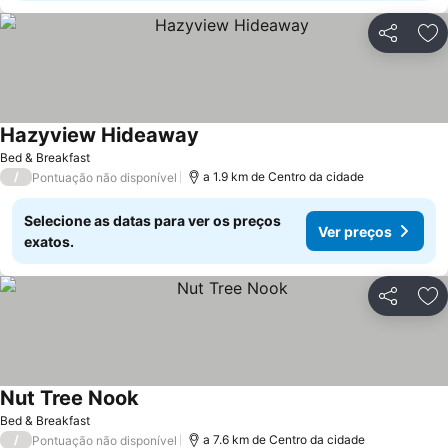
Partilhar
Ad
Hazyview Hideaway
Bed & Breakfast
/
a 1.9 km de Centro da cidade
Pontuação não disponível
Selecione as datas para ver os preços
Ver preços
exatos.
Partilhar
Ad
Nut Tree Nook
Bed & Breakfast
/
a 7.6 km de Centro da cidade
Pontuação não disponível