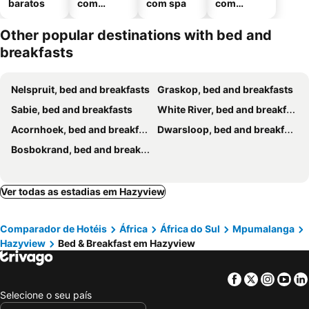
baratos
com
com spa
com
piscinas
estaciona
mento
Other popular destinations with bed and
breakfasts
Nelspruit, bed and breakfasts
Graskop, bed and breakfasts
Sabie, bed and breakfasts
White River, bed and breakfasts
Acornhoek, bed and breakfasts
Dwarsloop, bed and breakfasts
Bosbokrand, bed and breakfasts
Ver todas as estadias em Hazyview
Comparador de Hotéis
África
África do Sul
Mpumalanga
Hazyview
Bed & Breakfast em Hazyview
Facebook
Twitter
Insta
Yo
Selecione o seu país