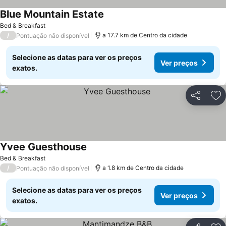
Blue Mountain Estate
Bed & Breakfast
/
a 17.7 km de Centro da cidade
Pontuação não disponível
Selecione as datas para ver os preços
Ver preços
exatos.
Partilhar
Ad
Yvee Guesthouse
Bed & Breakfast
/
a 1.8 km de Centro da cidade
Pontuação não disponível
Selecione as datas para ver os preços
Ver preços
exatos.