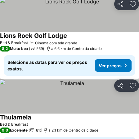
Partilhar
Ad
Lions Rock Golf Lodge
Bed & Breakfast
Cinema com tela grande
8,2
Muito boa
569
a 6.6 km de Centro da cidade
Selecione as datas para ver os preços
Ver preços
exatos.
Partilhar
Ad
Thulamela
Bed & Breakfast
9,0
Excelente
81
a 2.1 km de Centro da cidade