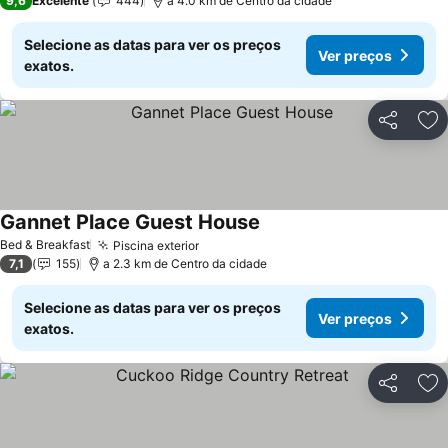
9,6
Excelente
444
a 4.0 km de Centro da cidade
Selecione as datas para ver os preços
Ver preços
exatos.
Partilhar
Ad
Gannet Place Guest House
Bed & Breakfast
Piscina exterior
7,1
155
a 2.3 km de Centro da cidade
Selecione as datas para ver os preços
Ver preços
exatos.
Partilhar
Ad