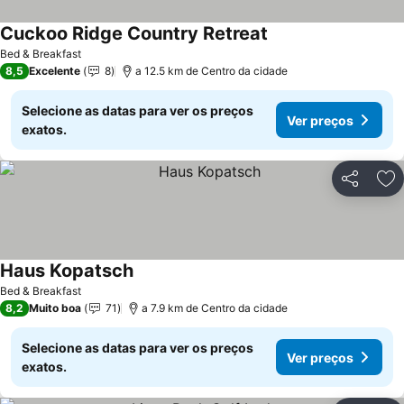
Cuckoo Ridge Country Retreat
Bed & Breakfast
8,5
Excelente
8
a 12.5 km de Centro da cidade
Selecione as datas para ver os preços
Ver preços
exatos.
Partilhar
Ad
Haus Kopatsch
Bed & Breakfast
8,2
Muito boa
71
a 7.9 km de Centro da cidade
Selecione as datas para ver os preços
Ver preços
exatos.