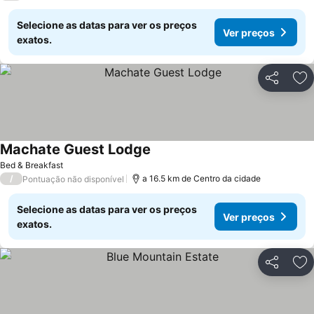
Selecione as datas para ver os preços
Ver preços
exatos.
Partilhar
Ad
Machate Guest Lodge
Bed & Breakfast
/
a 16.5 km de Centro da cidade
Pontuação não disponível
Selecione as datas para ver os preços
Ver preços
exatos.
Partilhar
Ad