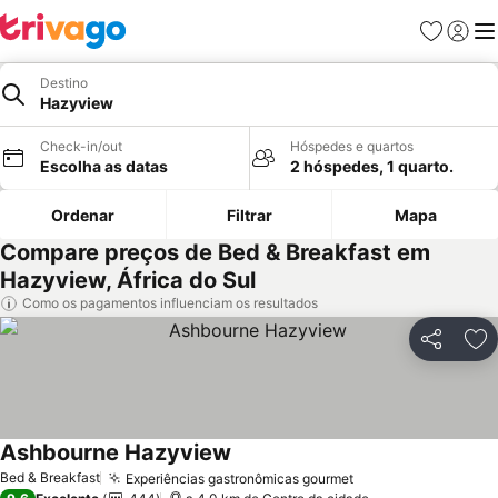
Favoritos
Iniciar
Me
Destino
Hazyview
Check-in/out
Hóspedes e quartos
Escolha as datas
2 hóspedes, 1 quarto.
Ordenar
Filtrar
Mapa
Compare preços de Bed & Breakfast em
Hazyview, África do Sul
Como os pagamentos influenciam os resultados
Partilhar
Ad
Ashbourne Hazyview
Bed & Breakfast
Experiências gastronômicas gourmet