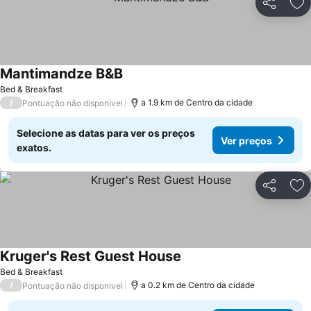
Partilhar
Ad
Mantimandze B&B
Bed & Breakfast
/
a 1.9 km de Centro da cidade
Pontuação não disponível
Selecione as datas para ver os preços
Ver preços
exatos.
Partilhar
Ad
Kruger's Rest Guest House
Bed & Breakfast
/
a 0.2 km de Centro da cidade
Pontuação não disponível