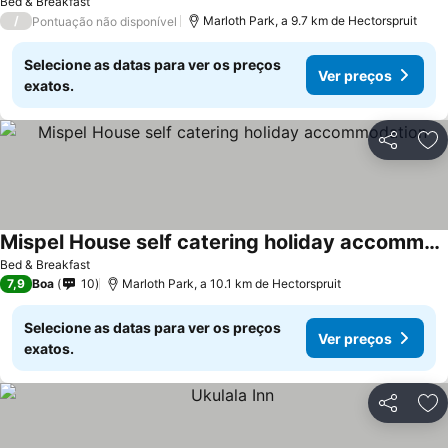
Bed & Breakfast
/
Marloth Park, a 9.7 km de Hectorspruit
Pontuação não disponível
Selecione as datas para ver os preços
Ver preços
exatos.
Partilhar
Ad
Mispel House self catering holiday accommodation
Ver preços
Bed & Breakfast
7,9
Boa
10
Marloth Park, a 10.1 km de Hectorspruit
Selecione as datas para ver os preços
Ver preços
exatos.
Partilhar
Ad