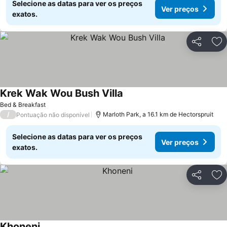
Selecione as datas para ver os preços
Ver preços
exatos.
Partilhar
Ad
Krek Wak Wou Bush Villa
Ver preços
Bed & Breakfast
/
Marloth Park, a 16.1 km de Hectorspruit
Pontuação não disponível
Selecione as datas para ver os preços
Ver preços
exatos.
Partilhar
Ad
Khoneni