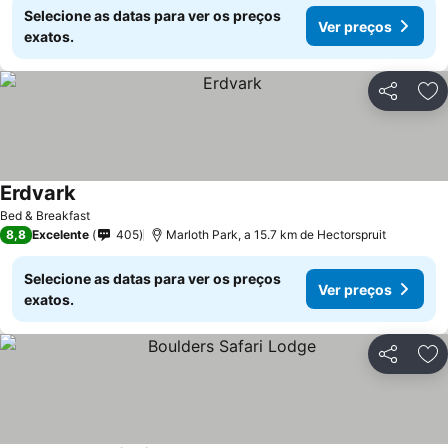
Selecione as datas para ver os preços
Ver preços
exatos.
Partilhar
Ad
Erdvark
Ver preços
Bed & Breakfast
8,8
Excelente
405
Marloth Park, a 15.7 km de Hectorspruit
Selecione as datas para ver os preços
Ver preços
exatos.
Partilhar
Ad