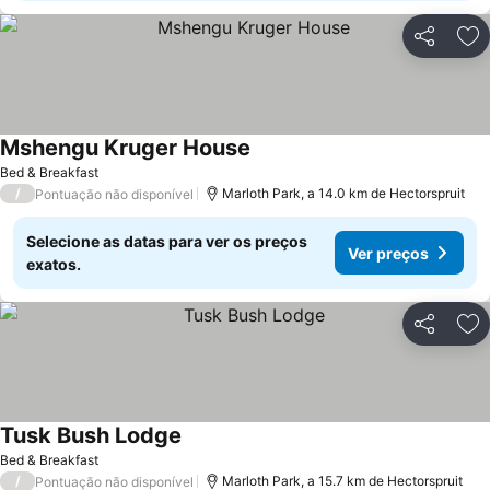
Partilhar
Ad
Mshengu Kruger House
Ver preços
Bed & Breakfast
/
Marloth Park, a 14.0 km de Hectorspruit
Pontuação não disponível
Selecione as datas para ver os preços
Ver preços
exatos.
Partilhar
Ad
Tusk Bush Lodge
Ver preços
Bed & Breakfast
/
Marloth Park, a 15.7 km de Hectorspruit
Pontuação não disponível