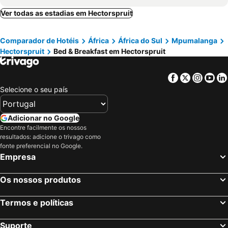
Ver todas as estadias em Hectorspruit
Comparador de Hotéis
África
África do Sul
Mpumalanga
Hectorspruit
Bed & Breakfast em Hectorspruit
Facebook
Twitter
Insta
Yo
Selecione o seu país
Adicionar no Google
Encontre facilmente os nossos
resultados: adicione o trivago como
fonte preferencial no Google.
Empresa
Os nossos produtos
Termos e políticas
Suporte