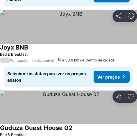
Partilhar
Ad
Joyx BNB
Ver preços
Bed & Breakfast
/
a 30.9 km de Centro da cidade
Pontuação não disponível
Selecione as datas para ver os preços
Ver preços
exatos.
Partilhar
Ad
Guduza Guest House 02
Ver preços
Bed & Breakfast