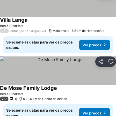
Villa Langa
Ver preços
Bed & Breakfast
/
Malalane, a 18.8 km de Hectorspruit
Pontuação não disponível
Selecione as datas para ver os preços
Ver preços
exatos.
Partilhar
Ad
De Mose Family Lodge
Ver preços
Bed & Breakfast
7,0
1
a 29.6 km de Centro da cidade
Selecione as datas para ver os preços
Ver preços
exatos.