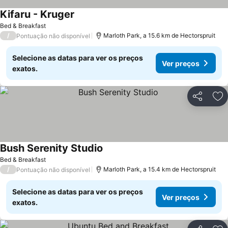
Kifaru - Kruger
Ver preços
Bed & Breakfast
/
Marloth Park, a 15.6 km de Hectorspruit
Pontuação não disponível
Selecione as datas para ver os preços
Ver preços
exatos.
Partilhar
Ad
Bush Serenity Studio
Ver preços
Bed & Breakfast
/
Marloth Park, a 15.4 km de Hectorspruit
Pontuação não disponível
Selecione as datas para ver os preços
Ver preços
exatos.