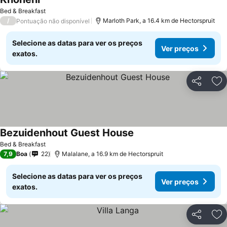
Ver preços
Bed & Breakfast
/
Marloth Park, a 16.4 km de Hectorspruit
Pontuação não disponível
Selecione as datas para ver os preços
Ver preços
exatos.
Partilhar
Ad
Bezuidenhout Guest House
Ver preços
Bed & Breakfast
7,9
Boa
22
Malalane, a 16.9 km de Hectorspruit
Selecione as datas para ver os preços
Ver preços
exatos.
Partilhar
Ad