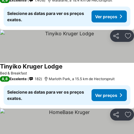
8,9
Excelente
1.408
Malalane, a 18.4 km de Hectorspruit
Selecione as datas para ver os preços
Ver preços
exatos.
Partilhar
Ad
Tinyiko Kruger Lodge
Ver preços
Bed & Breakfast
8,8
Excelente
182
Marloth Park, a 15.5 km de Hectorspruit
Selecione as datas para ver os preços
Ver preços
exatos.
Partilhar
Ad