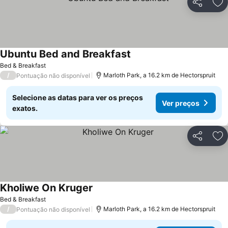
Partilhar
Ad
Ubuntu Bed and Breakfast
Ver preços
Bed & Breakfast
/
Marloth Park, a 16.2 km de Hectorspruit
Pontuação não disponível
Selecione as datas para ver os preços
Ver preços
exatos.
Partilhar
Ad
Kholiwe On Kruger
Ver preços
Bed & Breakfast
/
Marloth Park, a 16.2 km de Hectorspruit
Pontuação não disponível