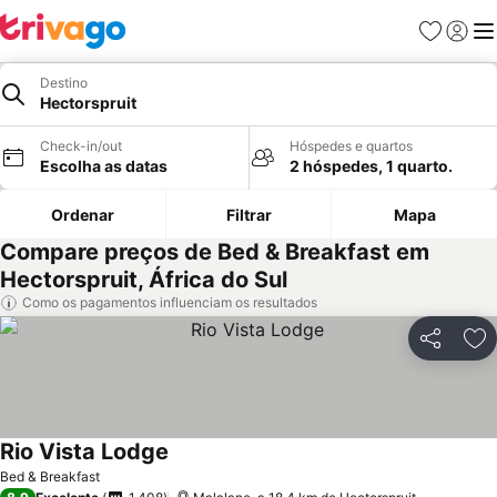
Favoritos
Iniciar
Me
Destino
Hectorspruit
Check-in/out
Hóspedes e quartos
Escolha as datas
2 hóspedes, 1 quarto.
Ordenar
Filtrar
Mapa
Compare preços de Bed & Breakfast em
Hectorspruit, África do Sul
Como os pagamentos influenciam os resultados
Partilhar
Ad
Rio Vista Lodge
Ver preços
Bed & Breakfast