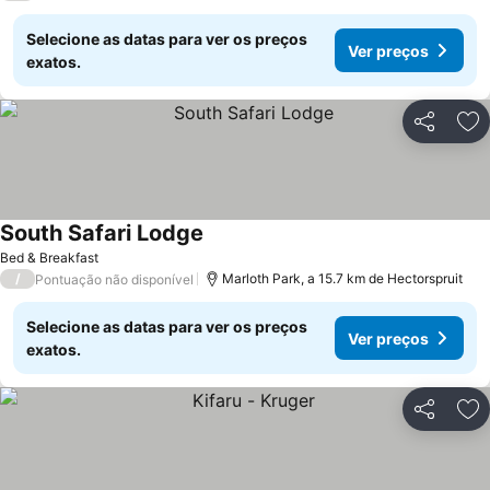
Selecione as datas para ver os preços
Ver preços
exatos.
Partilhar
Ad
South Safari Lodge
Ver preços
Bed & Breakfast
/
Marloth Park, a 15.7 km de Hectorspruit
Pontuação não disponível
Selecione as datas para ver os preços
Ver preços
exatos.
Partilhar
Ad