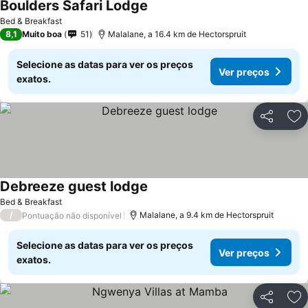
Boulders Safari Lodge
Ver preços
Bed & Breakfast
8,1
Muito boa
51
Malalane, a 16.4 km de Hectorspruit
Selecione as datas para ver os preços
Ver preços
exatos.
Partilhar
Ad
Debreeze guest lodge
Ver preços
Bed & Breakfast
/
Malalane, a 9.4 km de Hectorspruit
Pontuação não disponível
Selecione as datas para ver os preços
Ver preços
exatos.
Partilhar
Ad