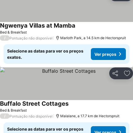
Ngwenya Villas at Mamba
Ver preços
Bed & Breakfast
/
Marloth Park, a 14.5 km de Hectorspruit
Pontuação não disponível
Selecione as datas para ver os preços
Ver preços
exatos.
Partilhar
Ad
Buffalo Street Cottages
Ver preços
Bed & Breakfast
/
Malalane, a 17.7 km de Hectorspruit
Pontuação não disponível
Selecione as datas para ver os preços
Ver preços