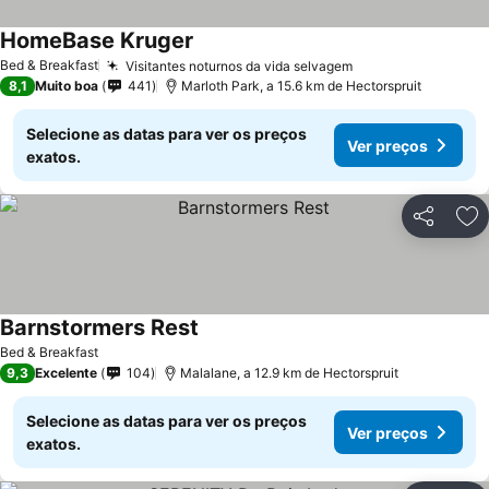
HomeBase Kruger
Ver preços
Bed & Breakfast
Visitantes noturnos da vida selvagem
Ver preços
8,1
Muito boa
441
Marloth Park, a 15.6 km de Hectorspruit
Selecione as datas para ver os preços
Ver preços
exatos.
Partilhar
Ad
Barnstormers Rest
Ver preços
Bed & Breakfast
9,3
Excelente
104
Malalane, a 12.9 km de Hectorspruit
Selecione as datas para ver os preços
Ver preços
exatos.