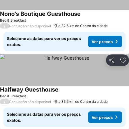
Nono's Boutique Guesthouse
Ver preços
Bed & Breakfast
/
a 32.6 km de Centro da cidade
Pontuação não disponível
Selecione as datas para ver os preços
Ver preços
exatos.
Partilhar
Ad
Halfway Guesthouse
Ver preços
Bed & Breakfast
/
a 35.6 km de Centro da cidade
Pontuação não disponível
Selecione as datas para ver os preços
Ver preços
exatos.