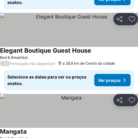
exatos.
Partilhar
Ad
Elegant Boutique Guest House
Ver preços
Bed & Breakfast
/
a 28.8 km de Centro da cidade
Pontuação não disponível
Selecione as datas para ver os preços
Ver preços
exatos.
Partilhar
Ad
Mangata
Ver preços