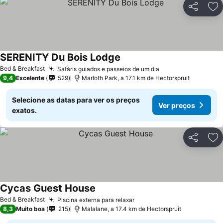
Partilhar
Ad
SERENITY Du Bois Lodge
Ver preços
Bed & Breakfast
Safáris guiados e passeios de um dia
Ver preços
9,4
Excelente
529
Marloth Park, a 17.1 km de Hectorspruit
Selecione as datas para ver os preços
Ver preços
exatos.
Partilhar
Ad
Cycas Guest House
Ver preços
Bed & Breakfast
Piscina externa para relaxar
Ver preços
8,3
Muito boa
215
Malalane, a 17.4 km de Hectorspruit