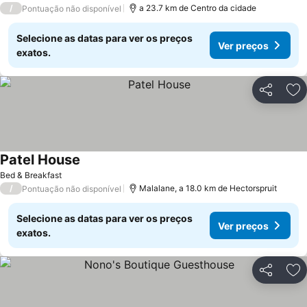
/
a 23.7 km de Centro da cidade
Pontuação não disponível
Selecione as datas para ver os preços
Ver preços
exatos.
Partilhar
Ad
Patel House
Ver preços
Bed & Breakfast
/
Malalane, a 18.0 km de Hectorspruit
Pontuação não disponível
Selecione as datas para ver os preços
Ver preços
exatos.
Partilhar
Ad