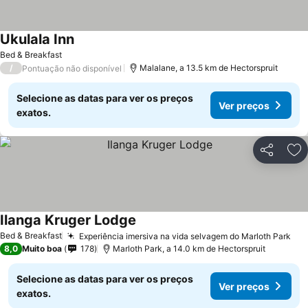
Ukulala Inn
Ver preços
Bed & Breakfast
/
Malalane, a 13.5 km de Hectorspruit
Pontuação não disponível
Selecione as datas para ver os preços
Ver preços
exatos.
Partilhar
Ad
Ilanga Kruger Lodge
Ver preços
Bed & Breakfast
Experiência imersiva na vida selvagem do Marloth Park
Ver
8,0
Muito boa
178
Marloth Park, a 14.0 km de Hectorspruit
Selecione as datas para ver os preços
Ver preços
exatos.