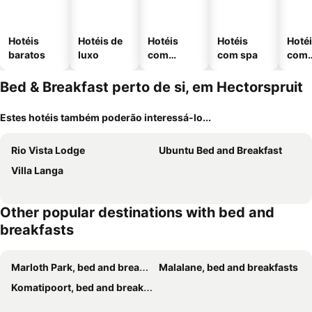
Hotéis
Hotéis de
Hotéis
Hotéis
Hoté
baratos
luxo
com
com spa
com
piscinas
esta
ment
Bed & Breakfast perto de si, em Hectorspruit
Estes hotéis também poderão interessá-lo...
Rio Vista Lodge
Ubuntu Bed and Breakfast
Villa Langa
Other popular destinations with bed and
breakfasts
Marloth Park, bed and breakfasts
Malalane, bed and breakfasts
Komatipoort, bed and breakfasts