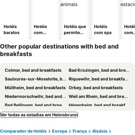
Hotéis
Hotéis
Hotéis que
Hotéis
Hoté
baratos
com
permitem
com spa
com
piscinas
animais
esta
ment
Other popular destinations with bed and
breakfasts
Colmar, bed and breakfasts
Bad Krozingen, bed and breakfasts
Saulxures-sur-Moselotte, bed and breakfasts
Riquewihr, bed and breakfasts
Müllheim, bed and breakfasts
Orbey, bed and breakfasts
Niedermorschwihr, bed and breakfasts
Weil am Rhein, bed and breakfasts
Bad Bellingen, bed and breakfasts
Hégenheim, bed and breakfasts
La Bresse, bed and breakfasts
Hésingue, bed and breakfasts
Ver todas as estadias em Heimsbrunn
Gérardmer, bed and breakfasts
Staufen, bed and breakfasts
Comparador de Hotéis
Europa
França
Alsácia
Eguisheim, bed and breakfasts
Basileia, bed and breakfasts