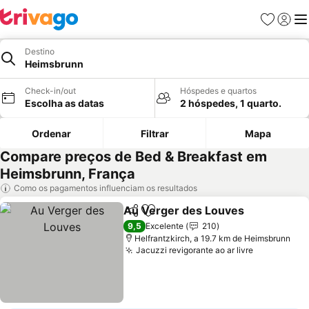
Favoritos
Iniciar
Me
Destino
Heimsbrunn
Check-in/out
Hóspedes e quartos
Escolha as datas
2 hóspedes, 1 quarto.
Ordenar
Filtrar
Mapa
Compare preços de Bed & Breakfast em
Heimsbrunn, França
Como os pagamentos influenciam os resultados
Au Verger des Louves
Partilhar
Adicionar aos favoritos
9,5
Excelente
210
Helfrantzkirch, a 19.7 km de Heimsbrunn
Jacuzzi revigorante ao ar livre