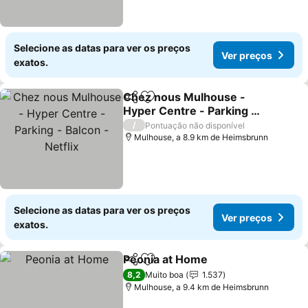
Selecione as datas para ver os preços
Ver preços
exatos.
Chez nous Mulhouse -
Partilhar
Adicionar aos favoritos
Hyper Centre - Parking -
Balcon - Netflix
/
Pontuação não disponível
Mulhouse, a 8.9 km de Heimsbrunn
Selecione as datas para ver os preços
Ver preços
exatos.
Peonia at Home
Partilhar
Adicionar aos favoritos
8,2
Muito boa
1.537
Mulhouse, a 9.4 km de Heimsbrunn