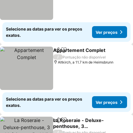
Selecione as datas para ver os preços
Ver preços
exatos.
Appartement Complet
Partilhar
Adicionar aos favoritos
/
Pontuação não disponível
Altkirch, a 11.7 km de Heimsbrunn
Selecione as datas para ver os preços
Ver preços
exatos.
La Roseraie - Deluxe-
Partilhar
Adicionar aos favoritos
penthouse, 3
schlafzimmer, Parkblick
/
Pontuação não disponível