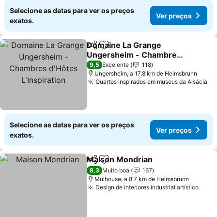
Selecione as datas para ver os preços
Ver preços
exatos.
Domaine La Grange
Partilhar
Adicionar aos favoritos
Ungersheim - Chambres
d'Hôtes L'Inspiration
9,5
Excelente
118
Ungersheim, a 17.8 km de Heimsbrunn
Quartos inspirados em museus da Alsácia
Selecione as datas para ver os preços
Ver preços
exatos.
Maison Mondrian
Partilhar
Adicionar aos favoritos
8,3
Muito boa
167
Mulhouse, a 8.7 km de Heimsbrunn
Design de interiores industrial artístico