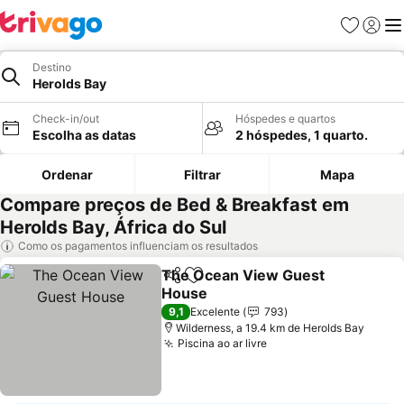
Favoritos
Iniciar
Me
Destino
Herolds Bay
Check-in/out
Hóspedes e quartos
Escolha as datas
2 hóspedes, 1 quarto.
Ordenar
Filtrar
Mapa
Compare preços de Bed & Breakfast em
Herolds Bay, África do Sul
Como os pagamentos influenciam os resultados
The Ocean View Guest
Partilhar
Adicionar aos favoritos
House
9,1
Excelente
793
Wilderness, a 19.4 km de Herolds Bay
Piscina ao ar livre