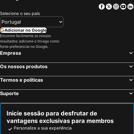
Facebook
Twitter
Insta
Yo
Selecione o seu país
Adicionar no Google
Encontre facilmente os nossos
resultados: adicione o trivago como
fonte preferencial no Google.
Empresa
Os nossos produtos
Termos e políticas
Suporte
Inicie sessão para desfrutar de
vantagens exclusivas para membros
Personalize a sua experiência