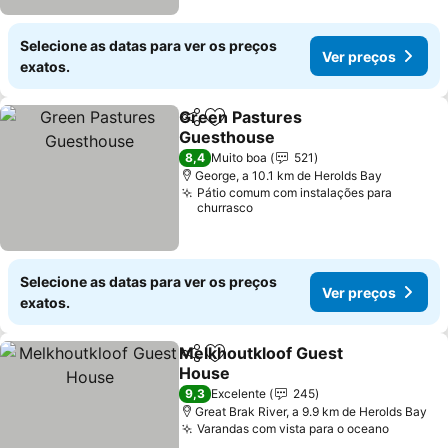
Selecione as datas para ver os preços
Ver preços
exatos.
Green Pastures
Partilhar
Adicionar aos favoritos
Guesthouse
8,4
Muito boa
521
George, a 10.1 km de Herolds Bay
Pátio comum com instalações para
churrasco
Selecione as datas para ver os preços
Ver preços
exatos.
Melkhoutkloof Guest
Partilhar
Adicionar aos favoritos
House
9,3
Excelente
245
Great Brak River, a 9.9 km de Herolds Bay
Varandas com vista para o oceano