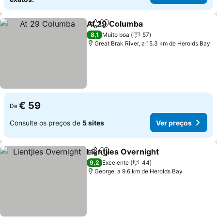
At 29 Columba
Partilhar
Adicionar aos favoritos
8,1
Muito boa
57
Great Brak River, a 15.3 km de Herolds Bay
€ 59
De
Consulte os preços de
5 sites
Ver preços
Lientjies Overnight
Partilhar
Adicionar aos favoritos
9,2
Excelente
44
George, a 9.6 km de Herolds Bay