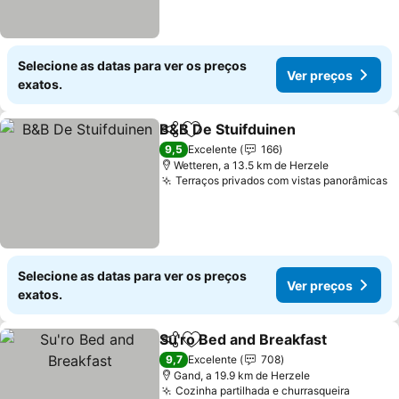
Selecione as datas para ver os preços
Ver preços
exatos.
B&B De Stuifduinen
Partilhar
Adicionar aos favoritos
Ver pr
9,5
Excelente
166
Wetteren, a 13.5 km de Herzele
Terraços privados com vistas panorâmicas
V
Selecione as datas para ver os preços
Ver preços
exatos.
Su'ro Bed and Breakfast
Partilhar
Adicionar aos favoritos
Ve
9,7
Excelente
708
Gand, a 19.9 km de Herzele
Cozinha partilhada e churrasqueira
Ver pr