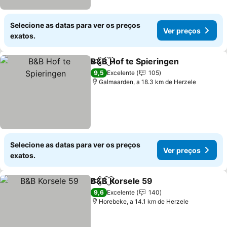
Selecione as datas para ver os preços
Ver preços
exatos.
B&B Hof te Spieringen
Partilhar
Adicionar aos favoritos
Ver
9,5
Excelente
105
Galmaarden, a 18.3 km de Herzele
Selecione as datas para ver os preços
Ver preços
exatos.
B&B Korsele 59
Partilhar
Adicionar aos favoritos
Ver preços
9,6
Excelente
140
Horebeke, a 14.1 km de Herzele