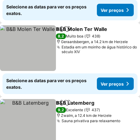
Selecione as datas para ver os preços
Ver preços
exatos.
B&B Molen Ter Walle
Partilhar
Adicionar aos favoritos
Ver p
8,2
Muito boa
438
Geraardsbergen, a 14.2 km de Herzele
Estadia em um moinho de água histórico do
século XIV
Selecione as datas para ver os preços
Ver preços
exatos.
B&B Latemberg
Partilhar
Adicionar aos favoritos
Ver preços
9,2
Excelente
437
Zwalm, a 12.4 km de Herzele
Sauna privativa para relaxamento
Ver pre