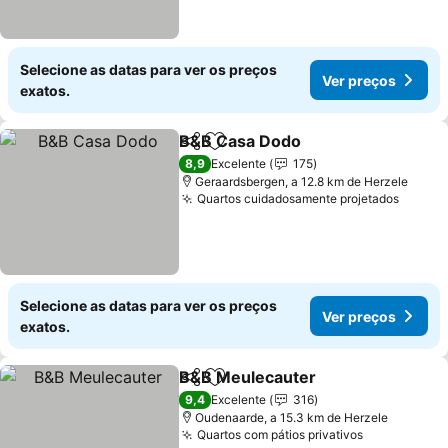
Selecione as datas para ver os preços
Ver preços
exatos.
B&B Casa Dodo
Partilhar
Adicionar aos favoritos
Ver preços
8,9
Excelente
175
Geraardsbergen, a 12.8 km de Herzele
Quartos cuidadosamente projetados
Ver pr
Selecione as datas para ver os preços
Ver preços
exatos.
B&B Meulecauter
Partilhar
Adicionar aos favoritos
Ver preç
9,4
Excelente
316
Oudenaarde, a 15.3 km de Herzele
Quartos com pátios privativos
Ver preços