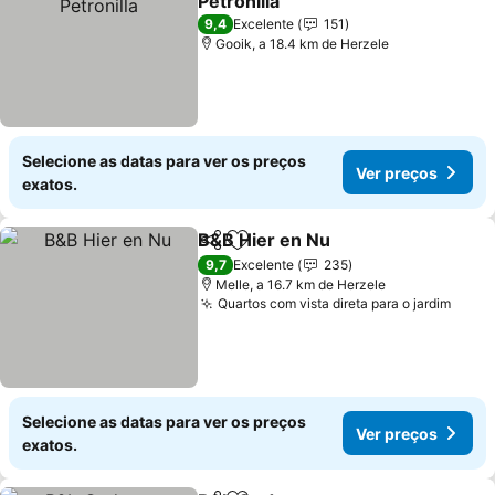
Petronilla
Ver preços
9,4
Excelente
151
Gooik, a 18.4 km de Herzele
Selecione as datas para ver os preços
Ver preços
exatos.
B&B Hier en Nu
Partilhar
Adicionar aos favoritos
Ver preços
9,7
Excelente
235
Melle, a 16.7 km de Herzele
Quartos com vista direta para o jardim
Ver 
Selecione as datas para ver os preços
Ver preços
exatos.