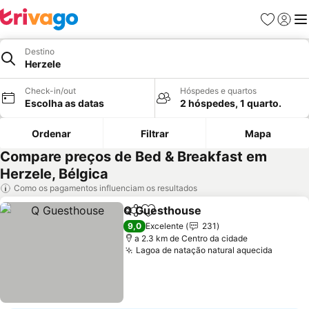
Favoritos
Iniciar
Me
Destino
Herzele
Check-in/out
Hóspedes e quartos
Escolha as datas
2 hóspedes, 1 quarto.
Ordenar
Filtrar
Mapa
Compare preços de Bed & Breakfast em
Herzele, Bélgica
Como os pagamentos influenciam os resultados
Q Guesthouse
Partilhar
Adicionar aos favoritos
Ver preços
9,0
Excelente
231
a 2.3 km de Centro da cidade
Lagoa de natação natural aquecida
Ver pr