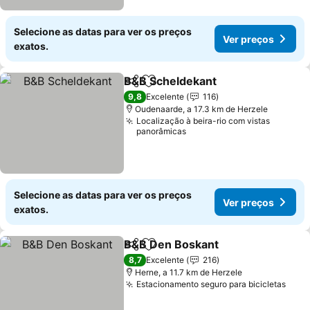
Selecione as datas para ver os preços
Ver preços
exatos.
B&B Scheldekant
Partilhar
Adicionar aos favoritos
Ver preç
9,8
Excelente
116
Oudenaarde, a 17.3 km de Herzele
Localização à beira-rio com vistas
panorâmicas
Selecione as datas para ver os preços
Ver preços
exatos.
B&B Den Boskant
Partilhar
Adicionar aos favoritos
Ver preç
8,7
Excelente
216
Herne, a 11.7 km de Herzele
Estacionamento seguro para bicicletas
Ver 