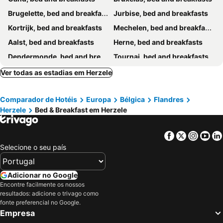
Brugelette, bed and breakfasts
Jurbise, bed and breakfasts
Kortrijk, bed and breakfasts
Mechelen, bed and breakfasts
Aalst, bed and breakfasts
Herne, bed and breakfasts
Dendermonde, bed and breakfasts
Tournai, bed and breakfasts
Beveren, bed and breakfasts
Oudenaarde, bed and breakfasts
Ver todas as estadias em Herzele
Geraardsbergen, bed and breakfasts
Sint-Martens-Latem, bed and breakfasts
Comparador de Hotéis
Europa
Bélgica
Flandres
Soignies, bed and breakfasts
Lovendegem, bed and breakfasts
Herzele
Bed & Breakfast em Herzele
Kortenberg, bed and breakfasts
Huldenberg, bed and breakfasts
Zwalm, bed and breakfasts
Sint-Gillis-Waas, bed and breakfasts
Facebook
Twitter
Insta
Yo
Beloeil, bed and breakfasts
Eeklo, bed and breakfasts
Selecione o seu país
Mons, bed and breakfasts
Sint-Niklaas, bed and breakfasts
Lokeren, bed and breakfasts
Dilbeek, bed and breakfasts
Adicionar no Google
Encontre facilmente os nossos
Aalter, bed and breakfasts
Assenede, bed and breakfasts
resultados: adicione o trivago como
Axel, bed and breakfasts
Kruishoutem, bed and breakfasts
fonte preferencial no Google.
Empresa
Nivelles, bed and breakfasts
Dentergem, bed and breakfasts