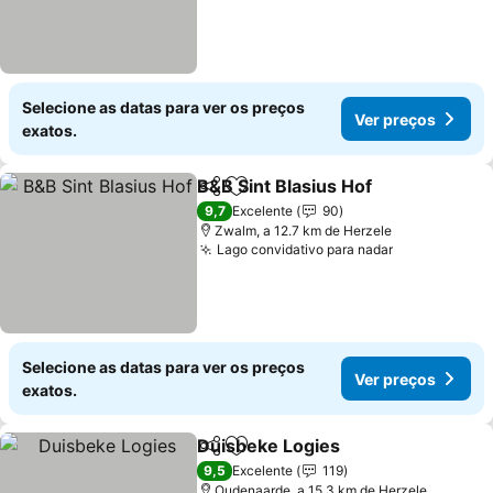
Selecione as datas para ver os preços
Ver preços
exatos.
B&B Sint Blasius Hof
Partilhar
Adicionar aos favoritos
Ver p
9,7
Excelente
90
Zwalm, a 12.7 km de Herzele
Lago convidativo para nadar
Ver preços
Selecione as datas para ver os preços
Ver preços
exatos.
Duisbeke Logies
Partilhar
Adicionar aos favoritos
Ver preço
9,5
Excelente
119
Oudenaarde, a 15.3 km de Herzele