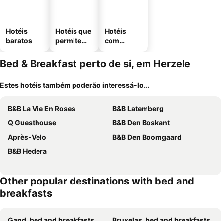
Hotéis
Hotéis que
Hotéis
baratos
permitem
com
animais
estaciona
mento
Bed & Breakfast perto de si, em Herzele
Estes hotéis também poderão interessá-lo...
B&B La Vie En Roses
B&B Latemberg
Q Guesthouse
B&B Den Boskant
Après-Velo
B&B Den Boomgaard
B&B Hedera
Other popular destinations with bed and
breakfasts
Gand, bed and breakfasts
Bruxelas, bed and breakfasts