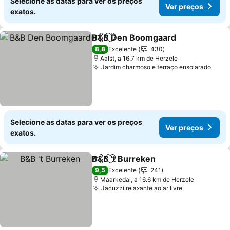
Selecione as datas para ver os preços
Ver preços
exatos.
B&B Den Boomgaard
Partilhar
Adicionar aos favoritos
Ver p
8,8
Excelente
430
Aalst, a 16.7 km de Herzele
Jardim charmoso e terraço ensolarado
Ver 
Selecione as datas para ver os preços
Ver preços
exatos.
B&B 't Burreken
Partilhar
Adicionar aos favoritos
Ver preço
9,5
Excelente
241
Maarkedal, a 16.6 km de Herzele
Jacuzzi relaxante ao ar livre
Ver preços