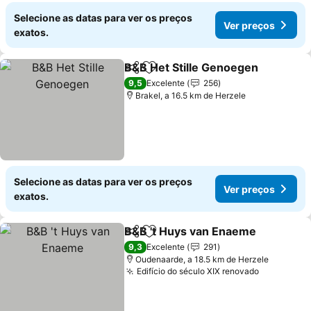
Selecione as datas para ver os preços
Ver preços
exatos.
B&B Het Stille Genoegen
Partilhar
Adicionar aos favoritos
V
9,5
Excelente
256
Brakel, a 16.5 km de Herzele
Selecione as datas para ver os preços
Ver preços
exatos.
B&B 't Huys van Enaeme
Partilhar
Adicionar aos favoritos
V
9,3
Excelente
291
Oudenaarde, a 18.5 km de Herzele
Edifício do século XIX renovado
Ver preço