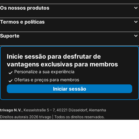
Wielsbeke, bed and breakfasts
Zele, bed and breakfasts
Os nossos produtos
Willebroek, bed and breakfasts
Ruiselede, bed and breakfasts
Termos e políticas
Beernem, bed and breakfasts
Hulst, bed and breakfasts
Ath, bed and breakfasts
Maldegem, bed and breakfasts
Suporte
Knesselare, bed and breakfasts
Deinze, bed and breakfasts
Zwijndrecht, bed and breakfasts
Wingene, bed and breakfasts
Inicie sessão para desfrutar de
vantagens exclusivas para membros
Personalize a sua experiência
Ofertas e preços para membros
Iniciar sessão
trivago N.V.
, Kesselstraße 5 – 7, 40221 Düsseldorf, Alemanha
Direitos autorais 2026 trivago | Todos os direitos reservados.