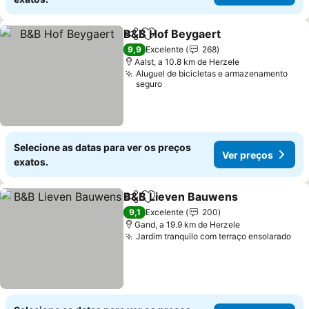
B&B Hof Beygaert
Partilhar
Adicionar aos favoritos
Ver pre
9,9
Excelente
268
Aalst, a 10.8 km de Herzele
Aluguel de bicicletas e armazenamento
seguro
Selecione as datas para ver os preços
Ver preços
exatos.
B&B Lieven Bauwens
Partilhar
Adicionar aos favoritos
Ver 
9,1
Excelente
200
Gand, a 19.9 km de Herzele
Jardim tranquilo com terraço ensolarado
Ver