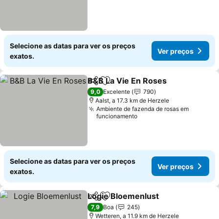
Selecione as datas para ver os preços
Ver preços
exatos.
B&B La Vie En Roses
Partilhar
Adicionar aos favoritos
Ver p
9,0
Excelente
790
Aalst, a 17.3 km de Herzele
Ambiente de fazenda de rosas em
funcionamento
Selecione as datas para ver os preços
Ver preços
exatos.
Logie Bloemenlust
Partilhar
Adicionar aos favoritos
Ver pre
7,9
Boa
245
Wetteren, a 11.9 km de Herzele