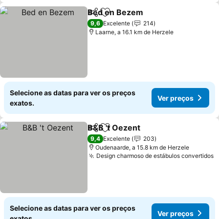
Bed en Bezem
Partilhar
Adicionar aos favoritos
Ver preços
9,6
Excelente
214
Laarne, a 16.1 km de Herzele
Selecione as datas para ver os preços
Ver preços
exatos.
B&B 't Oezent
Partilhar
Adicionar aos favoritos
Ver preços
9,4
Excelente
203
Oudenaarde, a 15.8 km de Herzele
Design charmoso de estábulos convertidos
V
Selecione as datas para ver os preços
Ver preços
exatos.