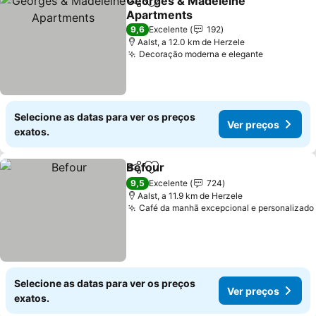
Georges & Madeleine
Partilhar
Adicionar aos favoritos
Apartments
Ver preços
9,6
Excelente
192
Aalst, a 12.0 km de Herzele
Decoração moderna e elegante
Ver preço
Selecione as datas para ver os preços
Ver preços
exatos.
Befour
Partilhar
Adicionar aos favoritos
Ver preços
9,5
Excelente
724
Aalst, a 11.9 km de Herzele
Café da manhã excepcional e personalizado
Selecione as datas para ver os preços
Ver preços
exatos.