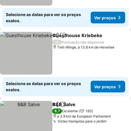
Selecione as datas para ver os preços
Ver preços
exatos.
Guesthouse Kriebeke
Partilhar
Adicionar aos favoritos
Ver 
/
Pontuação não disponível
Tielt-Winge, a 13.8 km de Heverlee
Selecione as datas para ver os preços
Ver preços
exatos.
B&B Salve
Partilhar
Adicionar aos favoritos
Ver preços
9,7
Excelente
193
a 3.9 km de European Parliament
Vistas tranquilas para o jardim
Ver preços