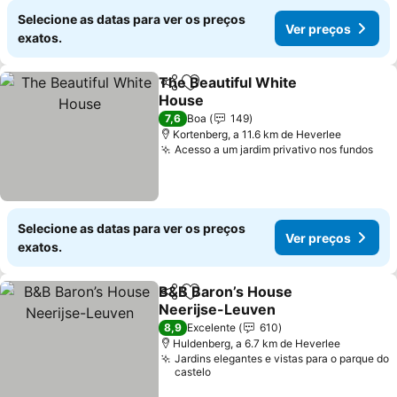
Selecione as datas para ver os preços
Ver preços
exatos.
The Beautiful White
Partilhar
Adicionar aos favoritos
House
Ver preços
7,6
Boa
149
Kortenberg, a 11.6 km de Heverlee
Acesso a um jardim privativo nos fundos
Ver
Selecione as datas para ver os preços
Ver preços
exatos.
B&B Baron’s House
Partilhar
Adicionar aos favoritos
Neerijse-Leuven
Ver preços
8,9
Excelente
610
Huldenberg, a 6.7 km de Heverlee
Jardins elegantes e vistas para o parque do
castelo