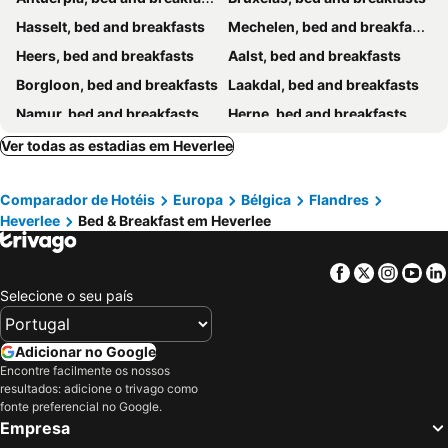
Hasselt, bed and breakfasts
Mechelen, bed and breakfasts
Heers, bed and breakfasts
Aalst, bed and breakfasts
Borgloon, bed and breakfasts
Laakdal, bed and breakfasts
Namur, bed and breakfasts
Herne, bed and breakfasts
Dendermonde, bed and breakfasts
Leuven, bed and breakfasts
Ver todas as estadias em Heverlee
Beveren, bed and breakfasts
Zonhoven, bed and breakfasts
Comparador de Hotéis
Europa
Bélgica
Flandres
Bertem, bed and breakfasts
Kortenberg, bed and breakfasts
Heverlee
Bed & Breakfast em Heverlee
Huldenberg, bed and breakfasts
Beringen, bed and breakfasts
Westerlo, bed and breakfasts
Wavre, bed and breakfasts
Facebook
Twitter
Insta
Yo
Dilbeek, bed and breakfasts
Tessenderlo, bed and breakfasts
Selecione o seu país
Herselt, bed and breakfasts
Heist-op-den-Berg, bed and breakfasts
Sombreffe, bed and breakfasts
Sint-Truiden, bed and breakfasts
Adicionar no Google
Encontre facilmente os nossos
Nivelles, bed and breakfasts
Heusden-Zolder, bed and breakfasts
resultados: adicione o trivago como
Mol, bed and breakfasts
Lille, bed and breakfasts
fonte preferencial no Google.
Empresa
Willebroek, bed and breakfasts
Zoutleeuw, bed and breakfasts