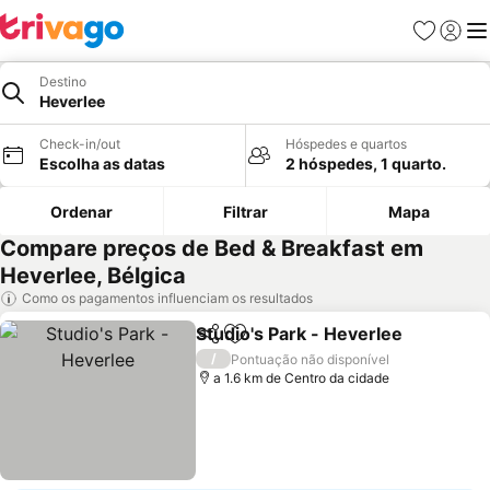
Favoritos
Iniciar
Me
Destino
Heverlee
Check-in/out
Hóspedes e quartos
Escolha as datas
2 hóspedes, 1 quarto.
Ordenar
Filtrar
Mapa
Compare preços de Bed & Breakfast em
Heverlee, Bélgica
Como os pagamentos influenciam os resultados
Studio's Park - Heverlee
Partilhar
Adicionar aos favoritos
Ve
/
Pontuação não disponível
a 1.6 km de Centro da cidade