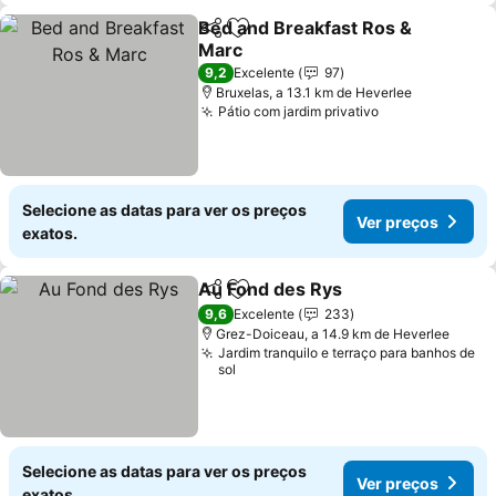
Bed and Breakfast Ros &
Partilhar
Adicionar aos favoritos
Marc
Ver preços
9,2
Excelente
97
Bruxelas, a 13.1 km de Heverlee
Pátio com jardim privativo
Ver preços
Selecione as datas para ver os preços
Ver preços
exatos.
Au Fond des Rys
Partilhar
Adicionar aos favoritos
Ver preço
9,6
Excelente
233
Grez-Doiceau, a 14.9 km de Heverlee
Jardim tranquilo e terraço para banhos de
sol
Selecione as datas para ver os preços
Ver preços
exatos.