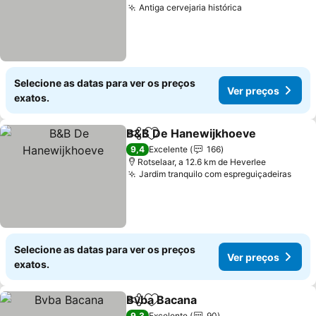
Antiga cervejaria histórica
Ver preços
Selecione as datas para ver os preços
Ver preços
exatos.
B&B De Hanewijkhoeve
Partilhar
Adicionar aos favoritos
Ve
9,4
Excelente
166
Rotselaar, a 12.6 km de Heverlee
Jardim tranquilo com espreguiçadeiras
Ver 
Selecione as datas para ver os preços
Ver preços
exatos.
Bvba Bacana
Partilhar
Adicionar aos favoritos
Ver preços
9,3
Excelente
90