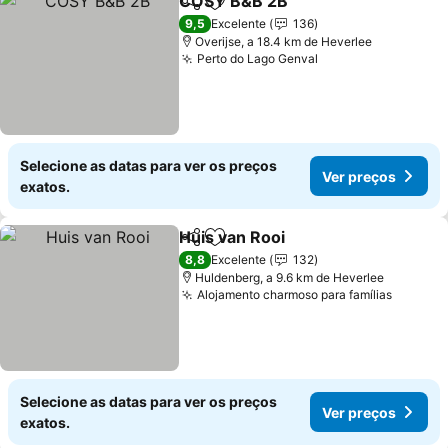
COSY B&B 2B
Partilhar
Adicionar aos favoritos
Ver preços
9,5
Excelente
136
Overijse, a 18.4 km de Heverlee
Perto do Lago Genval
Ver preços
Selecione as datas para ver os preços
Ver preços
exatos.
Huis van Rooi
Partilhar
Adicionar aos favoritos
Ver preços
8,8
Excelente
132
Huldenberg, a 9.6 km de Heverlee
Alojamento charmoso para famílias
Ver pr
Selecione as datas para ver os preços
Ver preços
exatos.