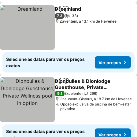
Dreamland
Partilhar
Adicionar aos favoritos
Ver preços
7,3
33
Zaventem, a 13.1 km de Heverlee
Selecione as datas para ver os preços
Ver preços
exatos.
Dionbulles & Dionlodge
Partilhar
Adicionar aos favoritos
Guesthouse, Private
Wellness pool in option
Ver preços
9,1
Excelente
296
Chaumont-Gistoux, a 18.7 km de Heverlee
Opção exclusiva de piscina de bem-estar
privativa
Selecione as datas para ver os preços
Ver preços