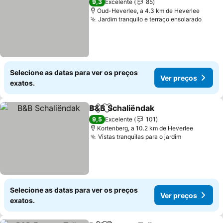
9,3
Excelente
85
Oud-Heverlee, a 4.3 km de Heverlee
Jardim tranquilo e terraço ensolarado
Ver p
Selecione as datas para ver os preços
Ver preços
exatos.
B&B Schaliëndak
Partilhar
Adicionar aos favoritos
Ver preço
9,5
Excelente
101
Kortenberg, a 10.2 km de Heverlee
Vistas tranquilas para o jardim
Ver preços
Selecione as datas para ver os preços
Ver preços
exatos.