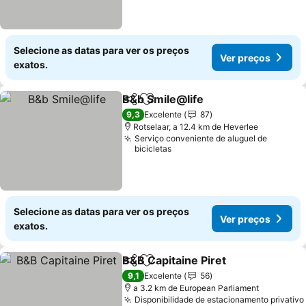
Selecione as datas para ver os preços
Ver preços
exatos.
B&b Smile@life
Partilhar
Adicionar aos favoritos
Ver preços
9,3
Excelente
87
Rotselaar, a 12.4 km de Heverlee
Serviço conveniente de aluguel de
bicicletas
Selecione as datas para ver os preços
Ver preços
exatos.
B&B Capitaine Piret
Partilhar
Adicionar aos favoritos
Ver pr
9,1
Excelente
56
a 3.2 km de European Parliament
Disponibilidade de estacionamento privativo