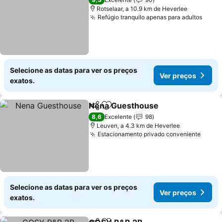
Rotselaar, a 10.9 km de Heverlee
Refúgio tranquilo apenas para adultos
Ver 
Selecione as datas para ver os preços
Ver preços
exatos.
Nena Guesthouse
Partilhar
Adicionar aos favoritos
Ver pre
8,6
Excelente
98
Leuven, a 4.3 km de Heverlee
Estacionamento privado conveniente
Ver p
Selecione as datas para ver os preços
Ver preços
exatos.