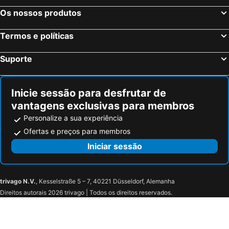
Wellen, bed and breakfasts
Braives, bed and breakfasts
Os nossos produtos
Diest, bed and breakfasts
Zwijndrecht, bed and breakfasts
Termos e políticas
Rotselaar, bed and breakfasts
Halen, bed and breakfasts
Meise, bed and breakfasts
Elsene-Ixelles, bed and breakfasts
Suporte
Lier, bed and breakfasts
Kortessem, bed and breakfasts
Lubbeek, bed and breakfasts
Scherpenheuvel-Zichem, bed and breakfasts
Inicie sessão para desfrutar de
vantagens exclusivas para membros
Personalize a sua experiência
Ofertas e preços para membros
Iniciar sessão
trivago N.V.
, Kesselstraße 5 – 7, 40221 Düsseldorf, Alemanha
Direitos autorais 2026 trivago | Todos os direitos reservados.