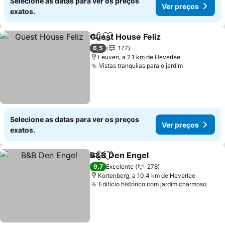
Selecione as datas para ver os preços
Ver preços
exatos.
Guest House Feliz
Partilhar
Adicionar aos favoritos
Ver pre
6,5
177
Leuven, a 2.1 km de Heverlee
Vistas tranquilas para o jardim
Ver preços
Selecione as datas para ver os preços
Ver preços
exatos.
B&B Den Engel
Partilhar
Adicionar aos favoritos
Ver preços
9,7
Excelente
278
Kortenberg, a 10.4 km de Heverlee
Edifício histórico com jardim charmoso
Ver 