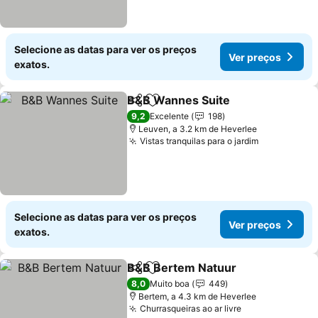
Selecione as datas para ver os preços
Ver preços
exatos.
B&B Wannes Suite
Partilhar
Adicionar aos favoritos
Ver pre
9,2
Excelente
198
Leuven, a 3.2 km de Heverlee
Vistas tranquilas para o jardim
Ver preços
Selecione as datas para ver os preços
Ver preços
exatos.
B&B Bertem Natuur
Partilhar
Adicionar aos favoritos
Ver pr
8,0
Muito boa
449
Bertem, a 4.3 km de Heverlee
Churrasqueiras ao ar livre
Ver preços