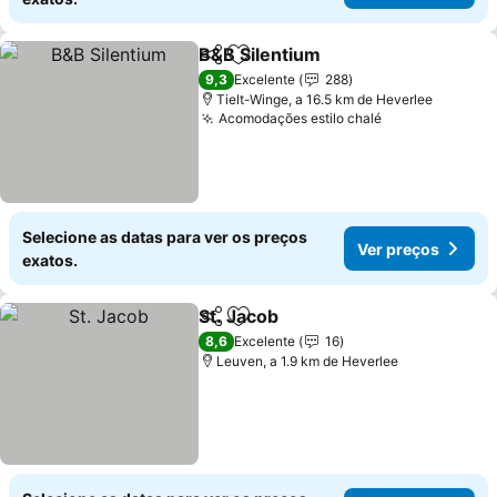
B&B Silentium
Partilhar
Adicionar aos favoritos
Ver preços
9,3
Excelente
288
Tielt-Winge, a 16.5 km de Heverlee
Acomodações estilo chalé
Ver preços
Selecione as datas para ver os preços
Ver preços
exatos.
St. Jacob
Partilhar
Adicionar aos favoritos
Ver preços
8,6
Excelente
16
Leuven, a 1.9 km de Heverlee