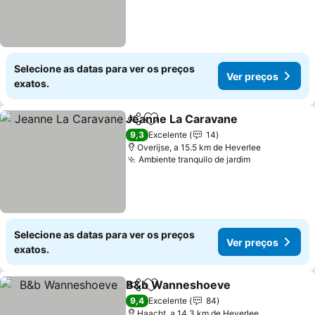
Selecione as datas para ver os preços
Ver preços
exatos.
Jeanne La Caravane
Partilhar
Adicionar aos favoritos
Ver p
9,3
Excelente
14
Overijse, a 15.5 km de Heverlee
Ambiente tranquilo de jardim
Ver preços
Selecione as datas para ver os preços
Ver preços
exatos.
B&b Wanneshoeve
Partilhar
Adicionar aos favoritos
Ver pr
9,4
Excelente
84
Haacht, a 14.3 km de Heverlee