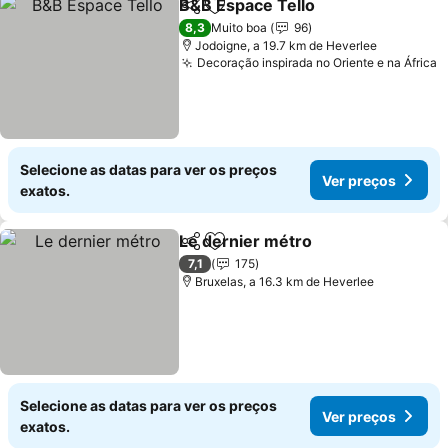
B&B Espace Tello
Partilhar
Adicionar aos favoritos
Ver preç
8,3
Muito boa
96
Jodoigne, a 19.7 km de Heverlee
Decoração inspirada no Oriente e na África
V
Selecione as datas para ver os preços
Ver preços
exatos.
Le dernier métro
Partilhar
Adicionar aos favoritos
Ver preç
7,1
175
Bruxelas, a 16.3 km de Heverlee
Selecione as datas para ver os preços
Ver preços
exatos.