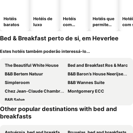
Hotéis
Hotéis de
Hotéis
Hotéis que
Hoté
baratos
luxo
com
permitem
com 
piscinas
animais
Bed & Breakfast perto de si, em Heverlee
Estes hotéis também poderão interessá-lo...
The Beautiful White House
Bed and Breakfast Ros & Marc
B&B Bertem Natuur
B&B Baron’s House Neerijse-Leuven
Simpleroom
B&B Wannes Suite
Chez Jean-Claude Chambre 4 personnes Un lit et un divan lit
Montgomery ECC
B&B Salve
Other popular destinations with bed and
breakfasts
Antuérpia, bed and breakfasts
Bruxelas, bed and breakfasts