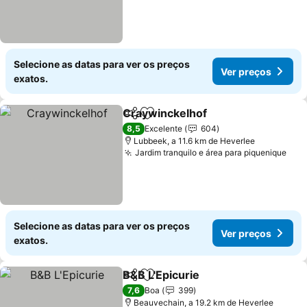
Selecione as datas para ver os preços
Ver preços
exatos.
Craywinckelhof
Partilhar
Adicionar aos favoritos
Ver preços
8,5
Excelente
604
Lubbeek, a 11.6 km de Heverlee
Jardim tranquilo e área para piquenique
Ver
Selecione as datas para ver os preços
Ver preços
exatos.
B&B L'Epicurie
Partilhar
Adicionar aos favoritos
Ver preços
7,6
Boa
399
Beauvechain, a 19.2 km de Heverlee