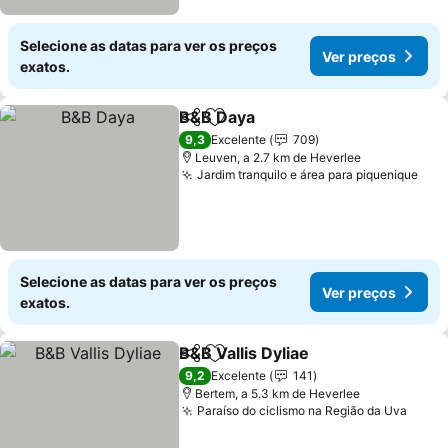
Selecione as datas para ver os preços
Ver preços
exatos.
B&B Daya
Partilhar
Adicionar aos favoritos
Ver preços
9,3
Excelente
709
Leuven, a 2.7 km de Heverlee
Jardim tranquilo e área para piquenique
Ver
Selecione as datas para ver os preços
Ver preços
exatos.
B&B Vallis Dyliae
Partilhar
Adicionar aos favoritos
Ver preço
9,2
Excelente
141
Bertem, a 5.3 km de Heverlee
Paraíso do ciclismo na Região da Uva
Ver p