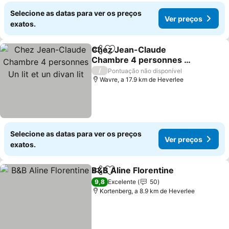
Selecione as datas para ver os preços
Ver preços
exatos.
Chez Jean-Claude
Partilhar
Adicionar aos favoritos
Chambre 4 personnes Un
lit et un divan lit
Ver preços
/
Pontuação não disponível
Wavre, a 17.9 km de Heverlee
Selecione as datas para ver os preços
Ver preços
exatos.
B&B Aline Florentine
Partilhar
Adicionar aos favoritos
Ver p
9,8
Excelente
50
Kortenberg, a 8.9 km de Heverlee