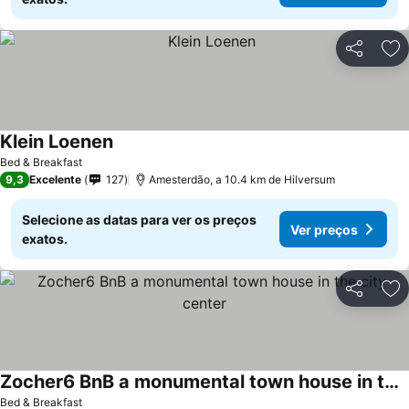
Partilhar
Ad
Klein Loenen
Bed & Breakfast
9,3
Excelente
127
Amesterdão, a 10.4 km de Hilversum
Selecione as datas para ver os preços
Ver preços
exatos.
Partilhar
Ad
Zocher6 BnB a monumental town house in the city center
Bed & Breakfast