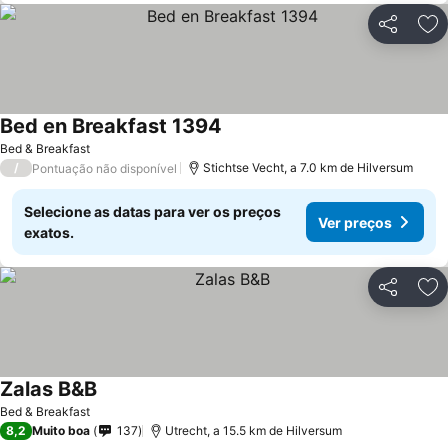
Partilhar
Ad
Bed en Breakfast 1394
Bed & Breakfast
/
Stichtse Vecht, a 7.0 km de Hilversum
Pontuação não disponível
Selecione as datas para ver os preços
Ver preços
exatos.
Partilhar
Ad
Zalas B&B
Bed & Breakfast
8,2
Muito boa
137
Utrecht, a 15.5 km de Hilversum