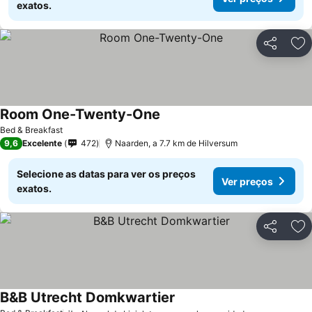
exatos.
Partilhar
Ad
Room One-Twenty-One
Bed & Breakfast
9,6
Excelente
472
Naarden, a 7.7 km de Hilversum
Selecione as datas para ver os preços
Ver preços
exatos.
Partilhar
Ad
B&B Utrecht Domkwartier