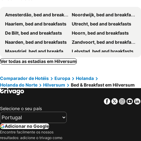
Amesterdão, bed and breakfasts
Noordwijk, bed and breakfasts
Haarlem, bed and breakfasts
Utrecht, bed and breakfasts
De Bilt, bed and breakfasts
Hoorn, bed and breakfasts
Naarden, bed and breakfasts
Zandvoort, bed and breakfasts
Maasdriel, bed and breakfasts
Lelystad, bed and breakfasts
Bleiswijk, bed and breakfasts
Almere, bed and breakfasts
Ver todas as estadias em Hilversum
Rhenen, bed and breakfasts
Wormerland, bed and breakfasts
Comparador de Hotéis
Europa
Holanda
Utrechtse Heuvelrug, bed and breakfasts
Nunspeet, bed and breakfasts
Holanda do Norte
Hilversum
Bed & Breakfast em Hilversum
Doorn, bed and breakfasts
Wijk aan Zee, bed and breakfasts
Meerkerk, bed and breakfasts
Putten, bed and breakfasts
Facebook
Twitter
Insta
Yo
Maarssen, bed and breakfasts
Beverwijk, bed and breakfasts
Selecione o seu país
Lisse, bed and breakfasts
Leusden, bed and breakfasts
Hoofddorp, bed and breakfasts
Gouda, bed and breakfasts
Adicionar no Google
Encontre facilmente os nossos
Geldermalsen, bed and breakfasts
Gorinchem, bed and breakfasts
resultados: adicione o trivago como