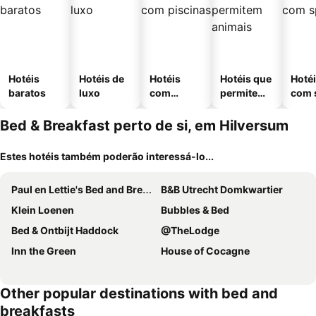
Hotéis
Hotéis de
Hotéis
Hotéis que
Hoté
baratos
luxo
com
permitem
com 
piscinas
animais
Bed & Breakfast perto de si, em Hilversum
Estes hotéis também poderão interessá-lo...
Paul en Lettie's Bed and Breakfast
B&B Utrecht Domkwartier
Klein Loenen
Bubbles & Bed
Bed & Ontbijt Haddock
@TheLodge
Inn the Green
House of Cocagne
Other popular destinations with bed and
breakfasts