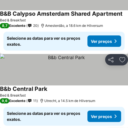
B&B Calypso Amsterdam Shared Apartment
Bed & Breakfast
8,7
Excelente
20
Amesterdão, a 18.6 km de Hilversum
Selecione as datas para ver os preços
Ver preços
exatos.
Partilhar
Ad
B&b Central Park
Bed & Breakfast
9,6
Excelente
11
Utrecht, a 14.5 km de Hilversum
Selecione as datas para ver os preços
Ver preços
exatos.