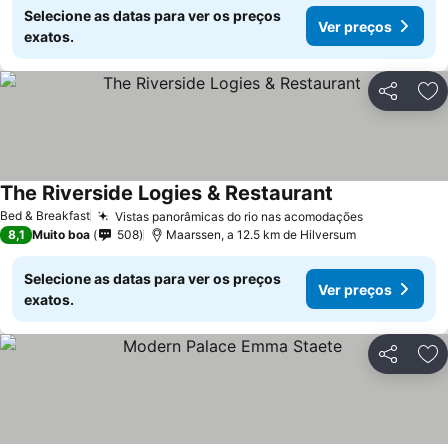
Selecione as datas para ver os preços
Ver preços
exatos.
Partilhar
Ad
The Riverside Logies & Restaurant
Bed & Breakfast
Vistas panorâmicas do rio nas acomodações
8,1
Muito boa
508
Maarssen, a 12.5 km de Hilversum
Selecione as datas para ver os preços
Ver preços
exatos.
Partilhar
Ad