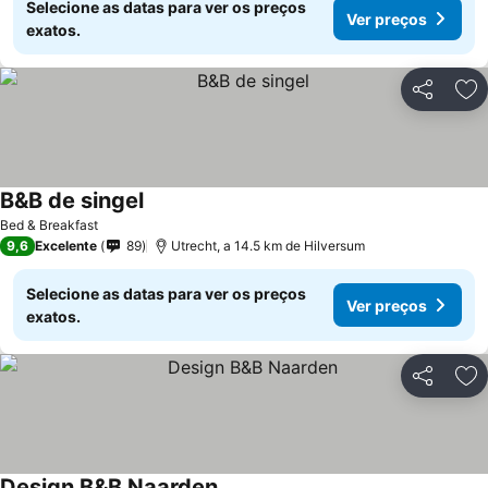
Selecione as datas para ver os preços
Ver preços
exatos.
Partilhar
Ad
B&B de singel
Bed & Breakfast
9,6
Excelente
89
Utrecht, a 14.5 km de Hilversum
Selecione as datas para ver os preços
Ver preços
exatos.
Partilhar
Ad
Design B&B Naarden