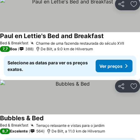
Partilhar
Ad
Paul en Lettie's Bed and Breakfast
Bed & Breakfast
Charme de uma fazenda restaurada do século XVII
7,7
Boa
388
De Bilt, a 9.0 km de Hilversum
Selecione as datas para ver os preços
Ver preços
exatos.
Partilhar
Ad
Bubbles & Bed
Bed & Breakfast
Terraço relaxante e vistas para o jardim
8,7
Excelente
564
De Bilt, a 11.0 km de Hilversum