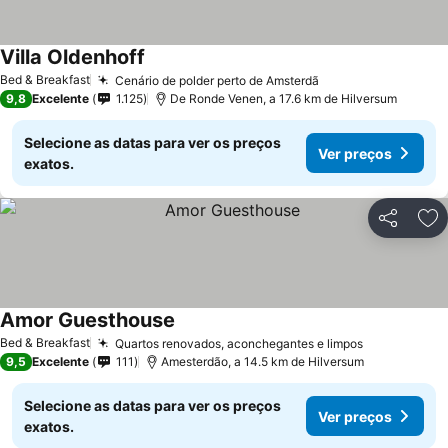
Villa Oldenhoff
Bed & Breakfast
Cenário de polder perto de Amsterdã
9,8
Excelente
1.125
De Ronde Venen, a 17.6 km de Hilversum
Selecione as datas para ver os preços
Ver preços
exatos.
Partilhar
Ad
Amor Guesthouse
Bed & Breakfast
Quartos renovados, aconchegantes e limpos
9,5
Excelente
111
Amesterdão, a 14.5 km de Hilversum
Selecione as datas para ver os preços
Ver preços
exatos.