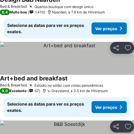
Bed & Breakfast
Quartos boutique com design único
8,4
Muito boa
1.410
Naarden, a 7.8 km de Hilversum
Selecione as datas para ver os preços
Ver preços
exatos.
Partilhar
Ad
Art+bed and breakfast
Bed & Breakfast
Estúdio no sótão com vistas panorâmicas
9,0
Excelente
67
's-Graveland, a 3.5 km de Hilversum
Selecione as datas para ver os preços
Ver preços
exatos.
Partilhar
Ad