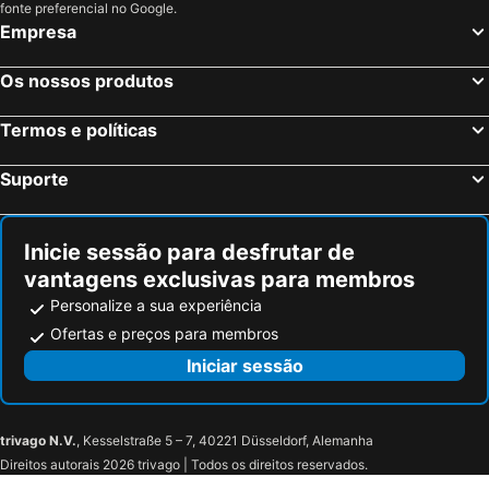
Noordwijkerhout, bed and breakfasts
Barneveld, bed and breakfasts
fonte preferencial no Google.
Empresa
Amersfoort, bed and breakfasts
Montfoort, bed and breakfasts
Wageningen, bed and breakfasts
Purmerend, bed and breakfasts
Os nossos produtos
Castricum, bed and breakfasts
Druten, bed and breakfasts
Termos e políticas
Otterlo, bed and breakfasts
Nieuwveen, bed and breakfasts
Bunschoten, bed and breakfasts
Marken, bed and breakfasts
Suporte
Drechterland, bed and breakfasts
Hillegom, bed and breakfasts
Leiden, bed and breakfasts
Zoetermeer, bed and breakfasts
Inicie sessão para desfrutar de
vantagens exclusivas para membros
Personalize a sua experiência
Ofertas e preços para membros
Iniciar sessão
trivago N.V.
, Kesselstraße 5 – 7, 40221 Düsseldorf, Alemanha
Direitos autorais 2026 trivago | Todos os direitos reservados.