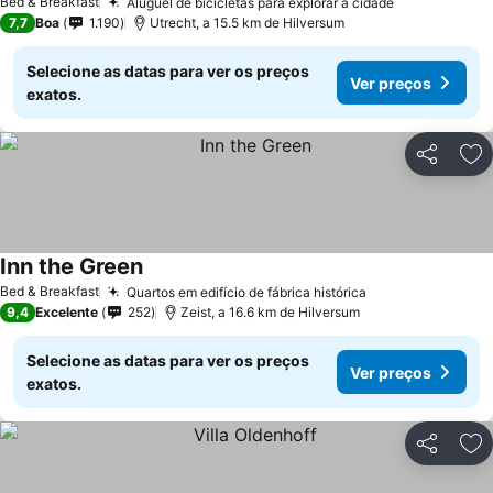
Bed & Breakfast
Aluguel de bicicletas para explorar a cidade
7,7
Boa
1.190
Utrecht, a 15.5 km de Hilversum
Selecione as datas para ver os preços
Ver preços
exatos.
Partilhar
Ad
Inn the Green
Bed & Breakfast
Quartos em edifício de fábrica histórica
9,4
Excelente
252
Zeist, a 16.6 km de Hilversum
Selecione as datas para ver os preços
Ver preços
exatos.
Partilhar
Ad