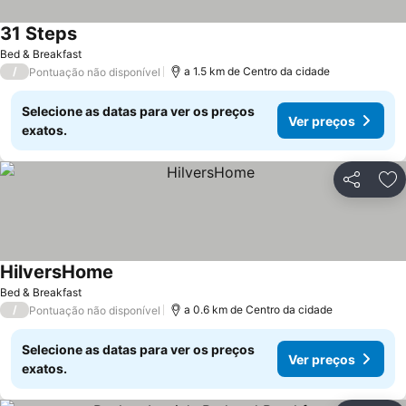
31 Steps
Bed & Breakfast
/
a 1.5 km de Centro da cidade
Pontuação não disponível
Selecione as datas para ver os preços
Ver preços
exatos.
Partilhar
Ad
HilversHome
Bed & Breakfast
/
a 0.6 km de Centro da cidade
Pontuação não disponível
Selecione as datas para ver os preços
Ver preços
exatos.