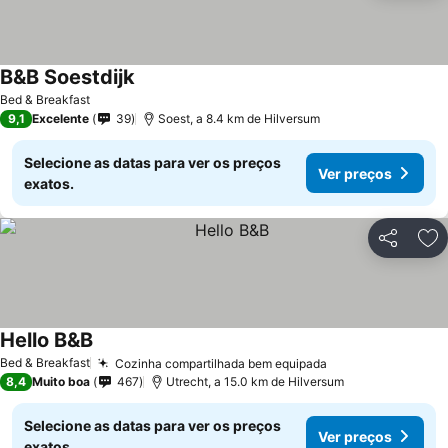
B&B Soestdijk
Bed & Breakfast
9,1
Excelente
39
Soest, a 8.4 km de Hilversum
Selecione as datas para ver os preços
Ver preços
exatos.
Partilhar
Ad
Hello B&B
Bed & Breakfast
Cozinha compartilhada bem equipada
8,4
Muito boa
467
Utrecht, a 15.0 km de Hilversum
Selecione as datas para ver os preços
Ver preços
exatos.