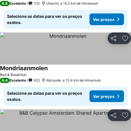
8,8
Excelente
73
Utrecht, a 15.2 km de Hilversum
Selecione as datas para ver os preços
Ver preços
exatos.
Partilhar
Ad
Mondriaanmolen
Bed & Breakfast
9,4
Excelente
42
Abcoude, a 13.4 km de Hilversum
Selecione as datas para ver os preços
Ver preços
exatos.
Partilhar
Ad