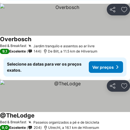
Partilhar
Ad
Overbosch
Bed & Breakfast
Jardim tranquilo e assentos ao ar livre
9,1
Excelente
144
De Bilt, a 11.5 km de Hilversum
Selecione as datas para ver os preços
Ver preços
exatos.
Partilhar
Ad
@TheLodge
Bed & Breakfast
Passeios organizados a pé e de bicicleta
9,0
Excelente
204
Utrecht, a 16.1 km de Hilversum