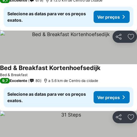
9,1
Excelente
679
a 13.0 km de Centro da cidade
Selecione as datas para ver os preços
Ver preços
exatos.
Partilhar
Ad
Bed & Breakfast Kortenhoefsedijk
Bed & Breakfast
9,7
Excelente
80
a 5.6 km de Centro da cidade
Selecione as datas para ver os preços
Ver preços
exatos.
Partilhar
Ad