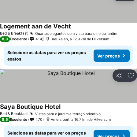
Logement aan de Vecht
Bed & Breakfast
Quartos elegantes com vista para o rio ou jardim
8,8
Excelente
414
Breukelen, a 12.9 km de Hilversum
Selecione as datas para ver os preços
Ver preços
exatos.
Partilhar
Ad
Saya Boutique Hotel
Bed & Breakfast
Vistas para o jardim e terraço privativo
8,5
Excelente
470
Amersfoort, a 16.7 km de Hilversum
Selecione as datas para ver os preços
Ver preços