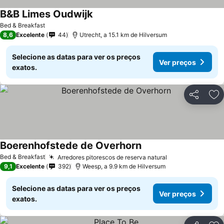
B&B Limes Oudwijk
Bed & Breakfast
8,6
Excelente
44
Utrecht, a 15.1 km de Hilversum
Selecione as datas para ver os preços
Ver preços
exatos.
Partilhar
Ad
Boerenhofstede de Overhorn
Bed & Breakfast
Arredores pitorescos de reserva natural
9,1
Excelente
392
Weesp, a 9.9 km de Hilversum
Selecione as datas para ver os preços
Ver preços
exatos.