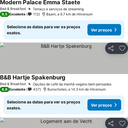
Modern Palace Emma Staete
Bed & Breakfast
Terraço e serviços de streaming
9,5
Excelente
112
Baarn, a 6.7 km de Hilversum
Selecione as datas para ver os preços
Ver preços
exatos.
Partilhar
Ad
B&B Hartje Spakenburg
Bed & Breakfast
Opções de café da manhã vegano bem pensadas
8,8
Excelente
437
Bunschoten, a 14.3 km de Hilversum
Selecione as datas para ver os preços
Ver preços
exatos.
Partilhar
Ad