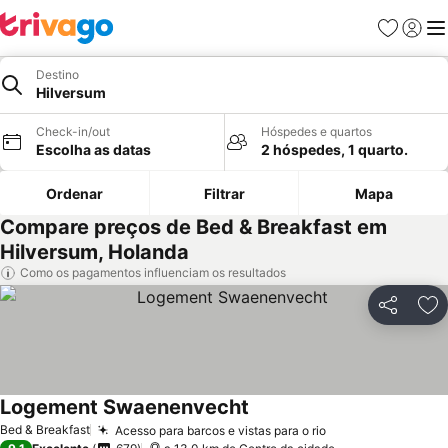
Favoritos
Iniciar
Me
Destino
Hilversum
Check-in/out
Hóspedes e quartos
Escolha as datas
2 hóspedes, 1 quarto.
Ordenar
Filtrar
Mapa
Compare preços de Bed & Breakfast em
Hilversum, Holanda
Como os pagamentos influenciam os resultados
Partilhar
Ad
Logement Swaenenvecht
Bed & Breakfast
Acesso para barcos e vistas para o rio