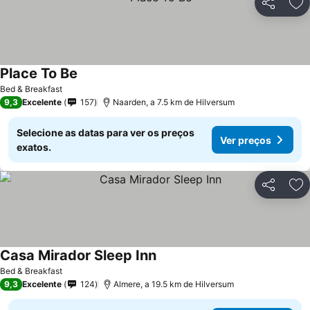
Partilhar
Ad
Place To Be
Bed & Breakfast
9,3
Excelente
157
Naarden, a 7.5 km de Hilversum
Selecione as datas para ver os preços
Ver preços
exatos.
Partilhar
Ad
Casa Mirador Sleep Inn
Bed & Breakfast
9,3
Excelente
124
Almere, a 19.5 km de Hilversum