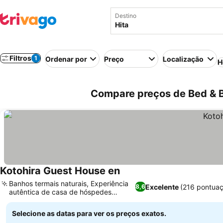
Destino
Filtros
1
Ordenar por
Preço
Localização
H
Compare preços de Bed & B
Kotohira Guest House en
Banhos termais naturais, Experiência
Excelente
(216 pontua
8,6
autêntica de casa de hóspedes
japonesa
Selecione as datas para ver os preços exatos.