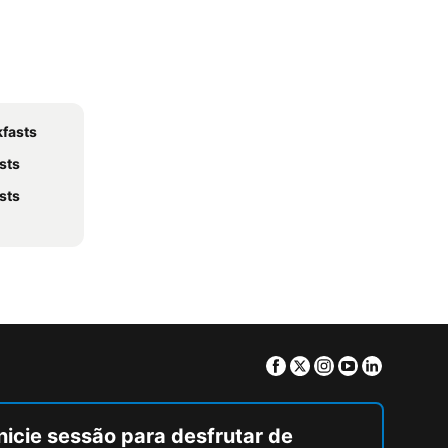
kfasts
sts
sts
Facebook
Twitter
Instagram
Youtube
Linkedin
nicie sessão para desfrutar de