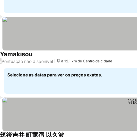
Yamakisou
Pontuação não disponível
/
a 12.1 km de Centro da cidade
Selecione as datas para ver os preços exatos.
筑後吉井 町家宿 以久波