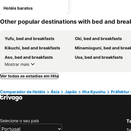
Hotéis baratos
Other popular destinations with bed and brea
Yufu, bed and breakfasts
Oki, bed and breakfasts
Kikuchi, bed and breakfasts
Minamioguni, bed and breakfa
Aso, bed and breakfasts
Usa, bed and breakfasts
Mostrar mais
Ver todas as estadias em Hita
Comparador de Hotéis
Ásia
Japão
Ilha Kyushu
Präfektur 
Selecione o seu país
Te
Te