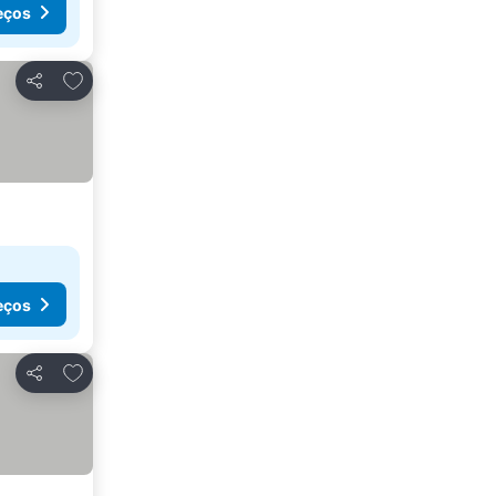
eços
Adicionar aos favoritos
Partilhar
eços
Adicionar aos favoritos
Partilhar