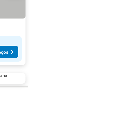
eços
a no