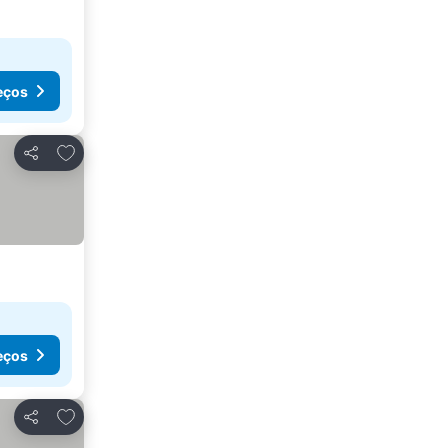
eços
Adicionar aos favoritos
Partilhar
eços
Adicionar aos favoritos
Partilhar