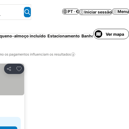
PT · €
Menu
Iniciar sessão
.
Ver mapa
queno-almoço incluído
Estacionamento
Banho ao ar livre
Quart
o os pagamentos influenciam os resultados
Adicionar aos favoritos
Partilhar