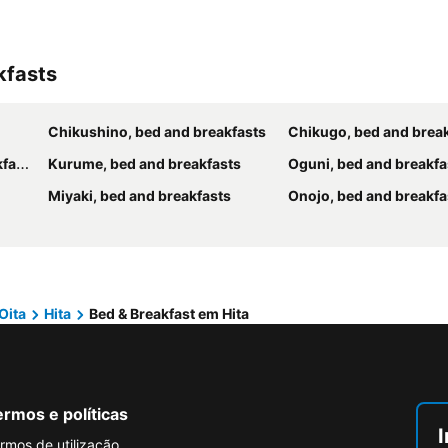
kfasts
Chikushino, bed and breakfasts
Chikugo, bed and brea
sts
Kurume, bed and breakfasts
Oguni, bed and breakfa
Miyaki, bed and breakfasts
Onojo, bed and breakfa
Oita
Hita
Bed & Breakfast em Hita
rmos e políticas
I
rmos de utilização