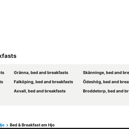
kfasts
sts
Gränna, bed and breakfasts
Skänninge, bed and br
ts
Falköping, bed and breakfasts
Ödeshög, bed and brea
Axvall, bed and breakfasts
Broddetorp, bed and br
Hjo
Bed & Breakfast em Hjo