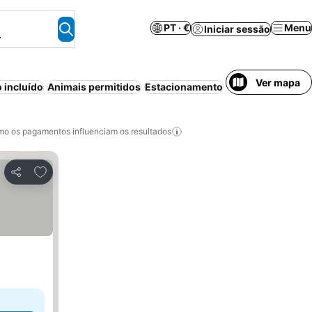
PT · €
Menu
Iniciar sessão
.
Ver mapa
 incluído
Animais permitidos
Estacionamento
Cancelamento gra
o os pagamentos influenciam os resultados
Adicionar aos favoritos
Partilhar