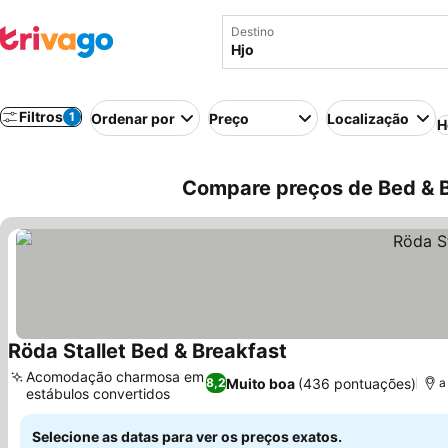
Destino
Filtros
1
Ordenar por
Preço
Localização
H
Compare preços de Bed & B
Röda Stallet Bed & Breakfast
Acomodação charmosa em
Muito boa
(436 pontuações)
8,2
a
estábulos convertidos
Selecione as datas para ver os preços exatos.