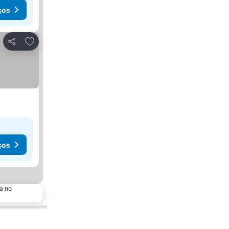
ços
Adicionar aos favoritos
Partilhar
ços
a no