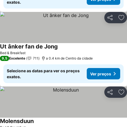
exatos.
Partilhar
Ad
Ut ânker fan de Jong
Bed & Breakfast
9,5
Excelente
711
a 0.4 km de Centro da cidade
Selecione as datas para ver os preços
Ver preços
exatos.
Partilhar
Ad
Molensduun