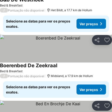
Bed & Breakfast
/
Het Bildt, a 17.7 km de Hollum
Pontuação não disponível
Selecione as datas para ver os preços
Ver preços
exatos.
Partilhar
Ad
Boerenbed De Zeekraal
Bed & Breakfast
/
Midsland, a 17.9 km de Hollum
Pontuação não disponível
Selecione as datas para ver os preços
Ver preços
exatos.
Partilhar
Ad