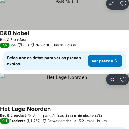
Partilhar
Ad
B&B Nobel
Bed & Breakfast
7,5
Boa
83
Nes, a 10.5 km de Hollum
Selecione as datas para ver os preços
Ver preços
exatos.
Partilhar
Ad
Het Lage Noorden
Bed & Breakfast
Vistas panorâmicas da torre de observação
9,1
Excelente
252
Ferwerderadeel, a 15.2 km de Hollum