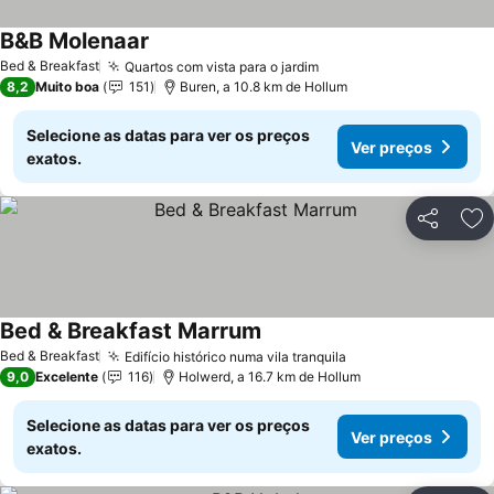
B&B Molenaar
Bed & Breakfast
Quartos com vista para o jardim
8,2
Muito boa
151
Buren, a 10.8 km de Hollum
Selecione as datas para ver os preços
Ver preços
exatos.
Partilhar
Ad
Bed & Breakfast Marrum
Bed & Breakfast
Edifício histórico numa vila tranquila
9,0
Excelente
116
Holwerd, a 16.7 km de Hollum
Selecione as datas para ver os preços
Ver preços
exatos.