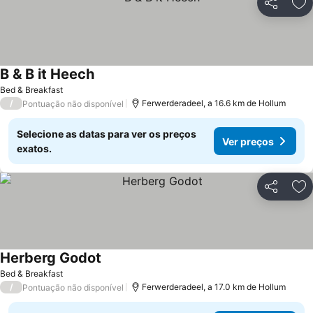
Partilhar
Ad
B & B it Heech
Bed & Breakfast
/
Ferwerderadeel, a 16.6 km de Hollum
Pontuação não disponível
Selecione as datas para ver os preços
Ver preços
exatos.
Partilhar
Ad
Herberg Godot
Bed & Breakfast
/
Ferwerderadeel, a 17.0 km de Hollum
Pontuação não disponível