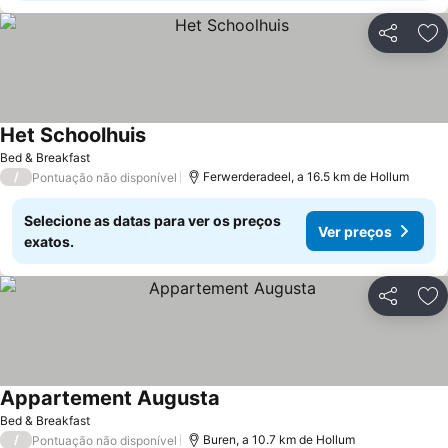
Partilhar
Ad
Het Schoolhuis
Bed & Breakfast
/
Ferwerderadeel, a 16.5 km de Hollum
Pontuação não disponível
Selecione as datas para ver os preços
Ver preços
exatos.
Partilhar
Ad
Appartement Augusta
Bed & Breakfast
/
Buren, a 10.7 km de Hollum
Pontuação não disponível