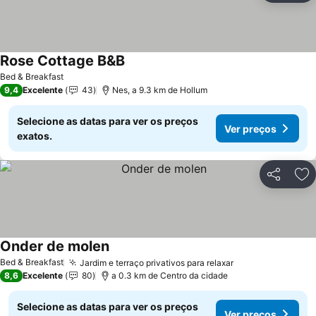
Rose Cottage B&B
Bed & Breakfast
9,4
Excelente
43
Nes, a 9.3 km de Hollum
Selecione as datas para ver os preços
Ver preços
exatos.
Partilhar
Ad
Onder de molen
Bed & Breakfast
Jardim e terraço privativos para relaxar
8,6
Excelente
80
a 0.3 km de Centro da cidade
Selecione as datas para ver os preços
Ver preços