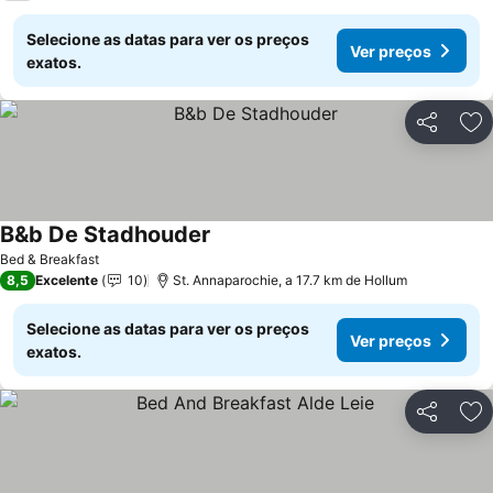
Selecione as datas para ver os preços
Ver preços
exatos.
Partilhar
Ad
B&b De Stadhouder
Bed & Breakfast
8,5
Excelente
10
St. Annaparochie, a 17.7 km de Hollum
Selecione as datas para ver os preços
Ver preços
exatos.
Partilhar
Ad