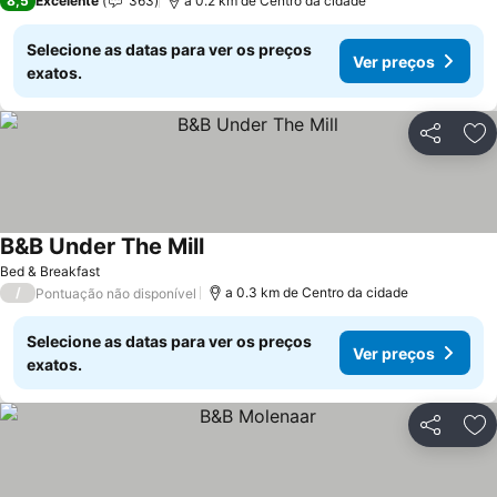
8,5
Excelente
363
a 0.2 km de Centro da cidade
Selecione as datas para ver os preços
Ver preços
exatos.
Partilhar
Ad
B&B Under The Mill
Bed & Breakfast
/
a 0.3 km de Centro da cidade
Pontuação não disponível
Selecione as datas para ver os preços
Ver preços
exatos.
Partilhar
Ad