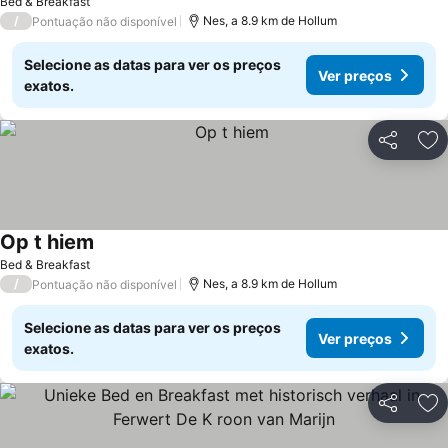
Bed & Breakfast
/
Nes, a 8.9 km de Hollum
Pontuação não disponível
Selecione as datas para ver os preços
Ver preços
exatos.
Partilhar
Ad
Op t hiem
Bed & Breakfast
/
Nes, a 8.9 km de Hollum
Pontuação não disponível
Selecione as datas para ver os preços
Ver preços
exatos.
Partilhar
Ad