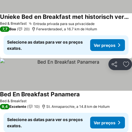
Unieke Bed en Breakfast met historisch verhaal in Ferwert De K roon van Marijn
Bed & Breakfast
Entrada privada para sua privacidade
7,7
Boa
20
Ferwerderadeel, a 16.7 km de Hollum
Selecione as datas para ver os preços
Ver preços
exatos.
Partilhar
Ad
Bed En Breakfast Panamera
Bed & Breakfast
9,4
Excelente
10
St. Annaparochie, a 14.8 km de Hollum
Selecione as datas para ver os preços
Ver preços
exatos.