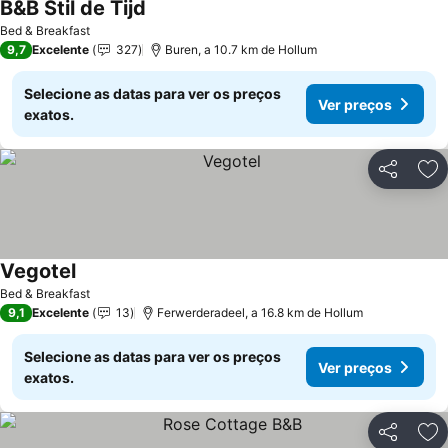
B&B Stil de Tijd
Bed & Breakfast
9,7
Excelente
327
Buren, a 10.7 km de Hollum
Selecione as datas para ver os preços
Ver preços
exatos.
Partilhar
Ad
Vegotel
Bed & Breakfast
9,1
Excelente
13
Ferwerderadeel, a 16.8 km de Hollum
Selecione as datas para ver os preços
Ver preços
exatos.
Partilhar
Ad