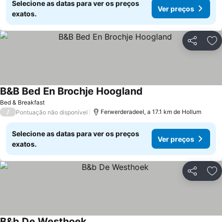
Selecione as datas para ver os preços
Ver preços
exatos.
Partilhar
Ad
B&B Bed En Brochje Hoogland
Bed & Breakfast
/
Ferwerderadeel, a 17.1 km de Hollum
Pontuação não disponível
Selecione as datas para ver os preços
Ver preços
exatos.
Partilhar
Ad
B&b De Westhoek