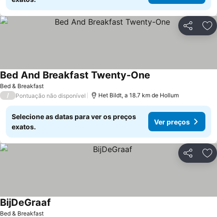
Partilhar
Ad
Bed And Breakfast Twenty-One
Bed & Breakfast
/
Het Bildt, a 18.7 km de Hollum
Pontuação não disponível
Selecione as datas para ver os preços
Ver preços
exatos.
Partilhar
Ad
BijDeGraaf
Bed & Breakfast