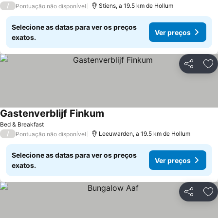
/
Stiens, a 19.5 km de Hollum
Pontuação não disponível
Selecione as datas para ver os preços
Ver preços
exatos.
Partilhar
Ad
Gastenverblijf Finkum
Bed & Breakfast
/
Leeuwarden, a 19.5 km de Hollum
Pontuação não disponível
Selecione as datas para ver os preços
Ver preços
exatos.
Partilhar
Ad