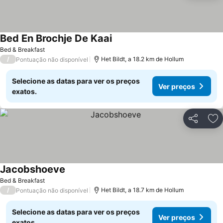
Bed En Brochje De Kaai
Bed & Breakfast
/
Het Bildt, a 18.2 km de Hollum
Pontuação não disponível
Selecione as datas para ver os preços
Ver preços
exatos.
Partilhar
Ad
Jacobshoeve
Bed & Breakfast
/
Het Bildt, a 18.7 km de Hollum
Pontuação não disponível
Selecione as datas para ver os preços
Ver preços
exatos.