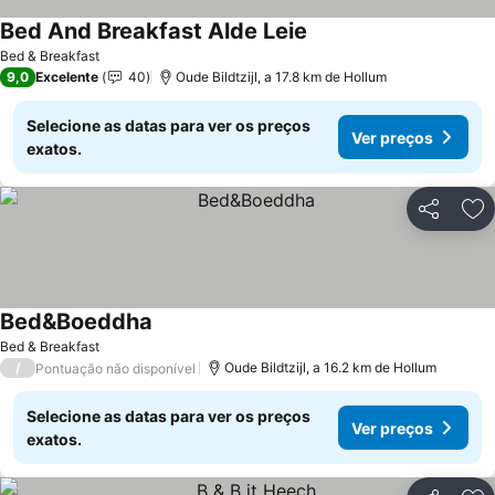
Bed And Breakfast Alde Leie
Bed & Breakfast
9,0
Excelente
40
Oude Bildtzijl, a 17.8 km de Hollum
Selecione as datas para ver os preços
Ver preços
exatos.
Partilhar
Ad
Bed&Boeddha
Bed & Breakfast
/
Oude Bildtzijl, a 16.2 km de Hollum
Pontuação não disponível
Selecione as datas para ver os preços
Ver preços
exatos.