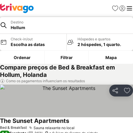
Favoritos
Iniciar
Me
Destino
Hollum
Check-in/out
Hóspedes e quartos
Escolha as datas
2 hóspedes, 1 quarto.
Ordenar
Filtrar
Mapa
Compare preços de Bed & Breakfast em
Hollum, Holanda
Como os pagamentos influenciam os resultados
Partilhar
Ad
The Sunset Apartments
Bed & Breakfast
Sauna relaxante no local