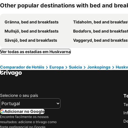
Other popular destinations with bed and brea
Gränna, bed and breakfasts
Tidaholm, bed and breakfas
Mullsjö, bed and breakfasts
Bodafors, bed and breakfas
Sävsjö, bed and breakfasts
Vaggeryd, bed and breakfas
Ver todas as estadias em Huskvarna
Comparador de Hotéis
Europa
Suécia
Jonkopings
Huskv
Selecione o seu país
Te
Te
Adicionar no Google
In
Encontre facilmente os nossos
De
resultados: adicione o trivago como
fonte preferencial no Google.