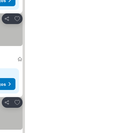
ços
Adicionar aos favoritos
Partilhar
ços
Adicionar aos favoritos
Partilhar