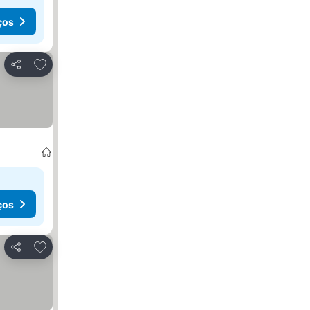
ços
Adicionar aos favoritos
Partilhar
ços
Adicionar aos favoritos
Partilhar