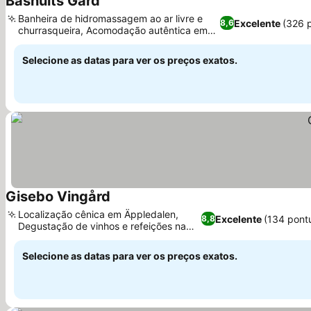
Bashults Gård
Ver preços
Banheira de hidromassagem ao ar livre e
Excelente
(326 
8,6
churrasqueira, Acomodação autêntica em
Ver preços
fazenda de cavalos
Selecione as datas para ver os preços exatos.
Gisebo Vingård
Ver preços
Localização cênica em Äppledalen,
Excelente
(134 pont
8,8
Degustação de vinhos e refeições na
Ver preços
estufa no local
Selecione as datas para ver os preços exatos.