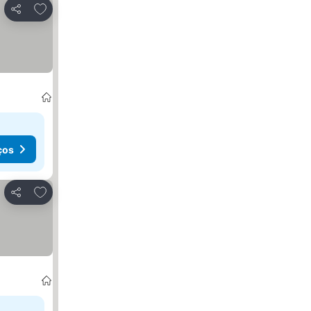
Adicionar aos favoritos
Partilhar
ços
Adicionar aos favoritos
Partilhar