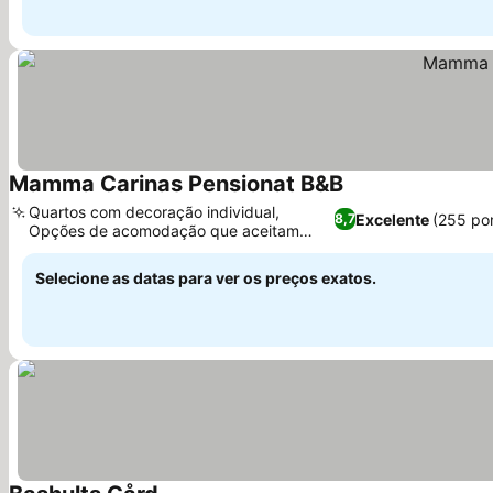
Mamma Carinas Pensionat B&B
Ver preços
Quartos com decoração individual,
Excelente
(255 po
8,7
Opções de acomodação que aceitam
Ver preços
animais de estimação
Selecione as datas para ver os preços exatos.