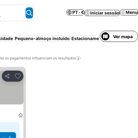
PT · €
Menu
Iniciar sessão
.
Ver mapa
cidade
Pequeno-almoço incluído
Estacionamento
Animais permi
o os pagamentos influenciam os resultados
Adicionar aos favoritos
Partilhar