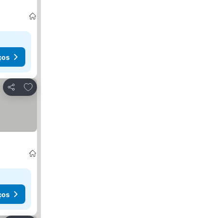
ços
Adicionar aos favoritos
Partilhar
ços