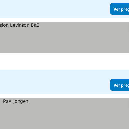
Ver pre
Ver pre