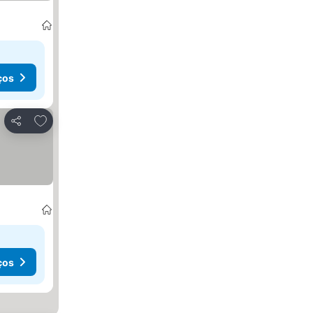
ços
Adicionar aos favoritos
Partilhar
ços