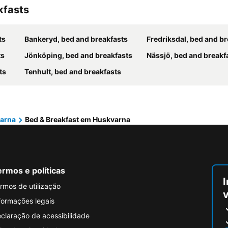
kfasts
ts
Bankeryd, bed and breakfasts
Fredriksdal, bed and b
ts
Jönköping, bed and breakfasts
Nässjö, bed and breakf
ts
Tenhult, bed and breakfasts
arna
Bed & Breakfast em Huskvarna
rmos e políticas
I
rmos de utilização
formações legais
claração de acessibilidade