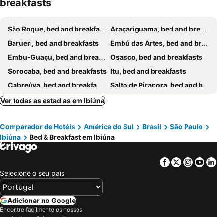
breakfasts
São Roque, bed and breakfasts
Araçariguama, bed and breakfasts
Barueri, bed and breakfasts
Embú das Artes, bed and breakfasts
Embu-Guaçu, bed and breakfasts
Osasco, bed and breakfasts
Sorocaba, bed and breakfasts
Itu, bed and breakfasts
Cabreúva, bed and breakfasts
Salto de Pirapora, bed and breakfasts
Santana de Parnaíba, bed and breakfasts
Cotia, bed and breakfasts
Ver todas as estadias em Ibiúna
Jandira, bed and breakfasts
Piedade, bed and breakfasts
Comparador de Hotéis
América do Sul
Brasil
São Paulo
Pirapora do Bom Jesus, bed and breakfasts
Ibiúna
Bed & Breakfast em Ibiúna
Facebook
Twitter
Insta
Yo
Selecione o seu país
Adicionar no Google
Encontre facilmente os nossos