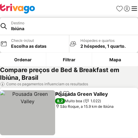
Favoritos
Iniciar
Me
Destino
Ibiúna
Check-in/out
Hóspedes e quartos
Escolha as datas
2 hóspedes, 1 quarto.
Ordenar
Filtrar
Mapa
Compare preços de Bed & Breakfast em
Ibiúna, Brasil
Como os pagamentos influenciam os resultados
Pousada Green Valley
Partilhar
Adicionar aos favoritos
8,2
Muito boa
1.022
São Roque, a 15.9 km de Ibiúna