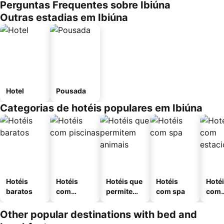
Perguntas Frequentes sobre Ibiúna
Outras estadias em Ibiúna
Hotel
Pousada
Categorias de hotéis populares em Ibiúna
Hotéis
Hotéis
Hotéis que
Hotéis
Hoté
baratos
com
permitem
com spa
com
piscinas
animais
esta
ment
Other popular destinations with bed and