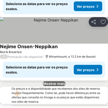
Selecione as datas para ver os preços
Ver preços
exatos.
Partilhar
Ad
Nejime Onsen･Neppikan
Ver preços
Bed & Breakfast
/
Minamiosumi, a 13.2 km de Ibusuki
Pontuação não disponível
Selecione as datas para ver os preços
Ver preços
exatos.
Mostrar mais
Os preços e a disponibilidade que recebemos dos sites de reserva
mudam frequentemente. Como tal, pode haver diferenças entre as
ofertas que consulta no trivago e os preços que estão disponíveis
nos sites de reserva.