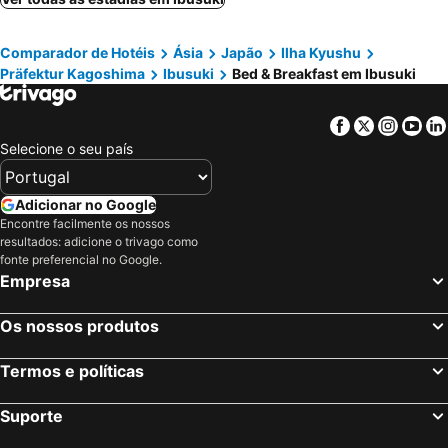
Comparador de Hotéis
Ásia
Japão
Ilha Kyushu
Präfektur Kagoshima
Ibusuki
Bed & Breakfast em Ibusuki
Facebook
Twitter
Insta
Yo
Selecione o seu país
Adicionar no Google
Encontre facilmente os nossos
resultados: adicione o trivago como
fonte preferencial no Google.
Empresa
Os nossos produtos
Termos e políticas
Suporte