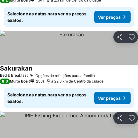
8,2
Muito boa
154
a 2.9 km de Centro da cidade
Selecione as datas para ver os preços
Ver preços
exatos.
Partilhar
Ad
Sakurakan
Ver preços
Bed & Breakfast
Opções de refeições para a família
Ver preços
8,0
Muito boa
253
a 22.8 km de Centro da cidade
Selecione as datas para ver os preços
Ver preços
exatos.
Partilhar
Ad