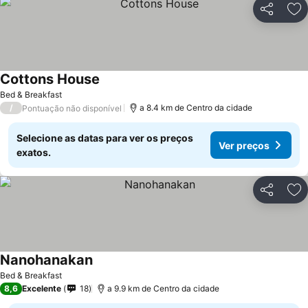
Partilhar
Ad
Cottons House
Ver preços
Bed & Breakfast
/
a 8.4 km de Centro da cidade
Pontuação não disponível
Selecione as datas para ver os preços
Ver preços
exatos.
Partilhar
Ad
Nanohanakan
Ver preços
Bed & Breakfast
8,6
Excelente
18
a 9.9 km de Centro da cidade