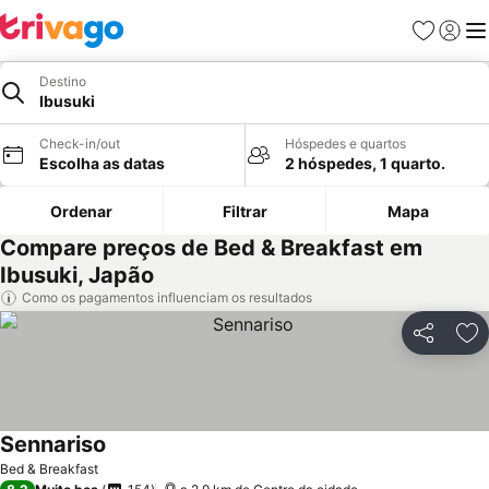
Favoritos
Iniciar
Me
Destino
Ibusuki
Check-in/out
Hóspedes e quartos
Escolha as datas
2 hóspedes, 1 quarto.
Ordenar
Filtrar
Mapa
Compare preços de Bed & Breakfast em
Ibusuki, Japão
Como os pagamentos influenciam os resultados
Partilhar
Ad
Sennariso
Ver preços
Bed & Breakfast