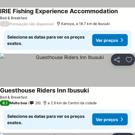
IRIE Fishing Experience Accommodation
Ver pre
Bed & Breakfast
/
Kanoya, a 18.7 km de Ibusuki
Pontuação não disponível
Selecione as datas para ver os preços
Ver preços
exatos.
Partilhar
Ad
Guesthouse Riders Inn Ibusuki
Ver preços
Bed & Breakfast
8,1
Muito boa
26
a 2.9 km de Centro da cidade
Selecione as datas para ver os preços
Ver preços
exatos.