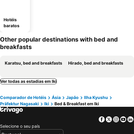
Hotéis
baratos
Other popular destinations with bed and
breakfasts
Karatsu, bed and breakfasts
Hirado, bed and breakfasts
Ver todas as estadias em Iki
Comparador de Hotéis
Ásia
Japão
Ilha Kyushu
Präfektur Nagasaki
Iki
Bed & Breakfast em Iki
Facebook
Twitter
Insta
Yo
Selecione o seu país