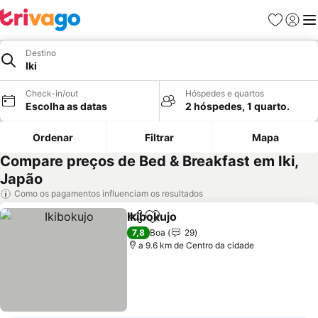
Favoritos
Iniciar
Me
Destino
Iki
Check-in/out
Hóspedes e quartos
Escolha as datas
2 hóspedes, 1 quarto.
Ordenar
Filtrar
Mapa
Compare preços de Bed & Breakfast em Iki,
Japão
Como os pagamentos influenciam os resultados
Ikibokujo
Partilhar
Adicionar aos favoritos
Ver preços
7,8
Boa
29
a 9.6 km de Centro da cidade