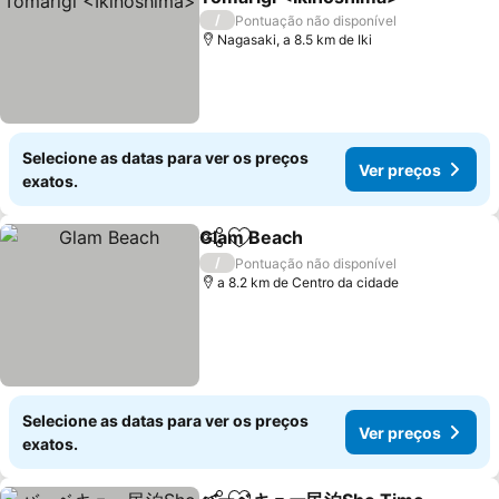
Ver preços
/
Pontuação não disponível
Nagasaki, a 8.5 km de Iki
Selecione as datas para ver os preços
Ver preços
exatos.
Glam Beach
Partilhar
Adicionar aos favoritos
Ver preços
/
Pontuação não disponível
a 8.2 km de Centro da cidade
Selecione as datas para ver os preços
Ver preços
exatos.