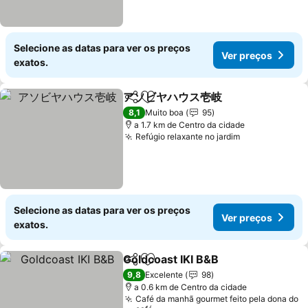
Selecione as datas para ver os preços
Ver preços
exatos.
アソビヤハウス壱岐
Partilhar
Adicionar aos favoritos
Ver pre
8,1
Muito boa
95
a 1.7 km de Centro da cidade
Refúgio relaxante no jardim
Ver preços
Selecione as datas para ver os preços
Ver preços
exatos.
Goldcoast IKI B&B
Partilhar
Adicionar aos favoritos
Ver preç
9,8
Excelente
98
a 0.6 km de Centro da cidade
Café da manhã gourmet feito pela dona do