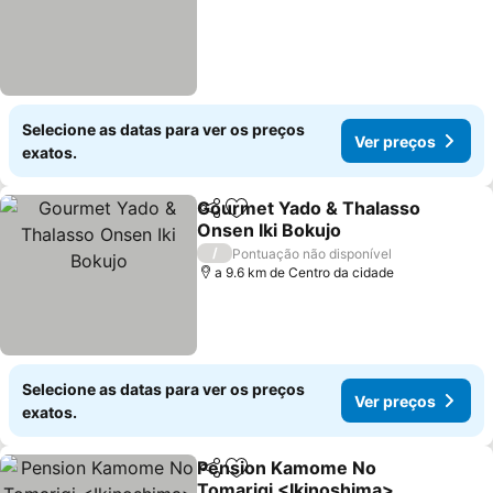
Selecione as datas para ver os preços
Ver preços
exatos.
Gourmet Yado & Thalasso
Partilhar
Adicionar aos favoritos
Onsen Iki Bokujo
Ver preços
/
Pontuação não disponível
a 9.6 km de Centro da cidade
Selecione as datas para ver os preços
Ver preços
exatos.
Pension Kamome No
Partilhar
Adicionar aos favoritos
Tomarigi <Ikinoshima>