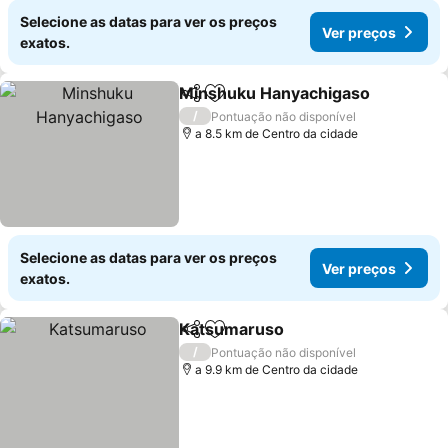
Selecione as datas para ver os preços
Ver preços
exatos.
Minshuku Hanyachigaso
Partilhar
Adicionar aos favoritos
V
/
Pontuação não disponível
a 8.5 km de Centro da cidade
Selecione as datas para ver os preços
Ver preços
exatos.
Katsumaruso
Partilhar
Adicionar aos favoritos
Ver preços
/
Pontuação não disponível
a 9.9 km de Centro da cidade