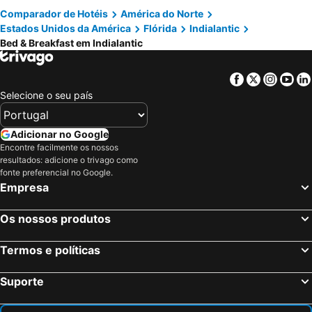
Comparador de Hotéis
América do Norte
Estados Unidos da América
Flórida
Indialantic
Bed & Breakfast em Indialantic
Facebook
Twitter
Insta
Yo
Selecione o seu país
Adicionar no Google
Encontre facilmente os nossos
resultados: adicione o trivago como
fonte preferencial no Google.
Empresa
Os nossos produtos
Termos e políticas
Suporte