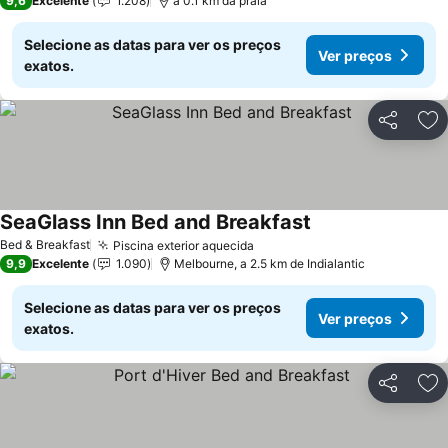
9,6
Excelente
1.208
a 0.1 km da praia
Selecione as datas para ver os preços
Ver preços
exatos.
Partilhar
Ad
SeaGlass Inn Bed and Breakfast
Ver preços
Bed & Breakfast
Piscina exterior aquecida
Ver preços
9,9
Excelente
1.090
Melbourne, a 2.5 km de Indialantic
Selecione as datas para ver os preços
Ver preços
exatos.
Partilhar
Ad