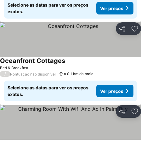
Selecione as datas para ver os preços
Ver preços
exatos.
Partilhar
Ad
Oceanfront Cottages
Ver preços
Bed & Breakfast
/
a 0.1 km da praia
Pontuação não disponível
Selecione as datas para ver os preços
Ver preços
exatos.
Partilhar
Ad