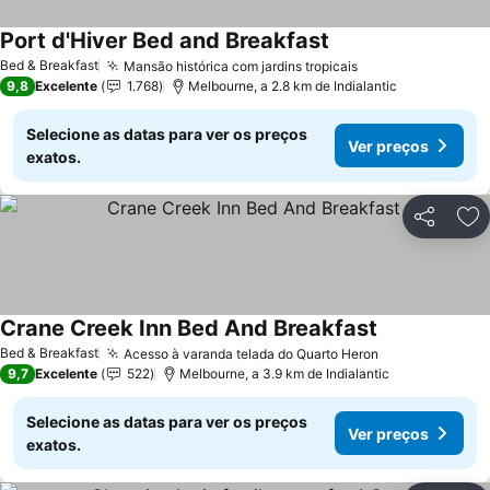
Port d'Hiver Bed and Breakfast
Ver preços
Bed & Breakfast
Mansão histórica com jardins tropicais
Ver preços
9,8
Excelente
1.768
Melbourne, a 2.8 km de Indialantic
Selecione as datas para ver os preços
Ver preços
exatos.
Partilhar
Ad
Crane Creek Inn Bed And Breakfast
Ver preços
Bed & Breakfast
Acesso à varanda telada do Quarto Heron
Ver preços
9,7
Excelente
522
Melbourne, a 3.9 km de Indialantic
Selecione as datas para ver os preços
Ver preços
exatos.