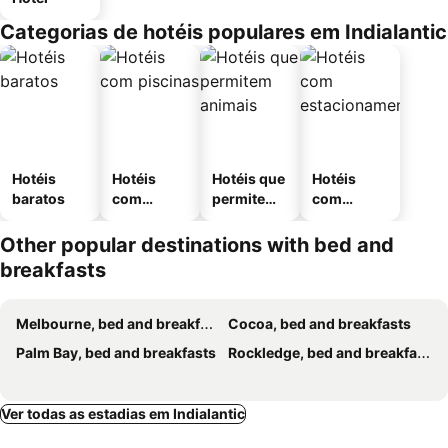
Categorias de hotéis populares em Indialantic
Hotéis
Hotéis
Hotéis que
Hotéis
baratos
com
permitem
com
piscinas
animais
estaciona
mento
Other popular destinations with bed and
breakfasts
Melbourne, bed and breakfasts
Cocoa, bed and breakfasts
Palm Bay, bed and breakfasts
Rockledge, bed and breakfasts
Ver todas as estadias em Indialantic