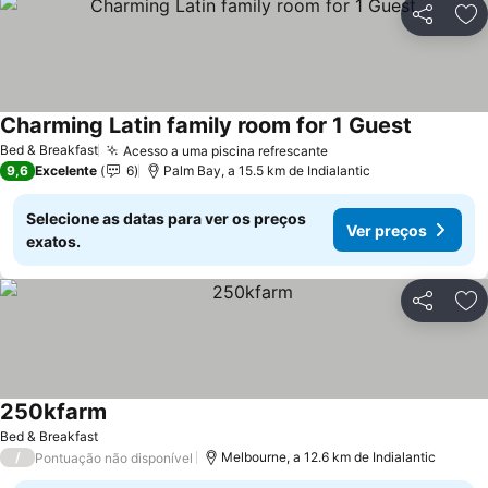
Partilhar
Ad
Charming Latin family room for 1 Guest
Ver preç
Bed & Breakfast
Acesso a uma piscina refrescante
Ver preços
9,6
Excelente
6
Palm Bay, a 15.5 km de Indialantic
Selecione as datas para ver os preços
Ver preços
exatos.
Partilhar
Ad
250kfarm
Ver preços
Bed & Breakfast
/
Melbourne, a 12.6 km de Indialantic
Pontuação não disponível