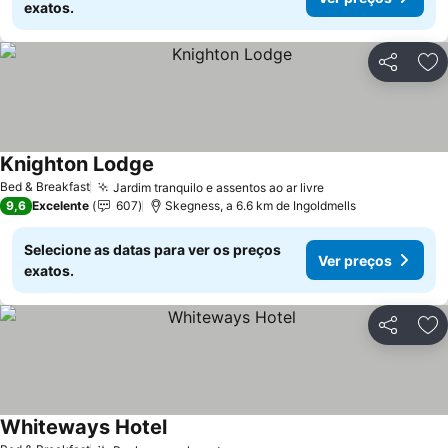
exatos.
Partilhar
Ad
Knighton Lodge
Ver preços
Bed & Breakfast
Jardim tranquilo e assentos ao ar livre
Ver preços
9,6
Excelente
607
Skegness, a 6.6 km de Ingoldmells
Selecione as datas para ver os preços
Ver preços
exatos.
Partilhar
Ad
Whiteways Hotel
Ver preços