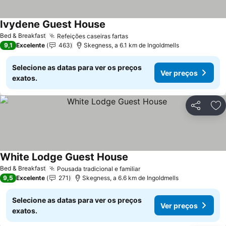
Ivydene Guest House
Ver preços
Bed & Breakfast
Refeições caseiras fartas
Ver preços
9,1
Excelente
463
Skegness, a 6.1 km de Ingoldmells
Selecione as datas para ver os preços
Ver preços
exatos.
Partilhar
Ad
White Lodge Guest House
Ver preços
Bed & Breakfast
Pousada tradicional e familiar
Ver preços
9,5
Excelente
271
Skegness, a 6.6 km de Ingoldmells
Selecione as datas para ver os preços
Ver preços
exatos.