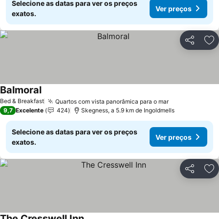
Selecione as datas para ver os preços
Ver preços
exatos.
Partilhar
Ad
Balmoral
Ver preços
Bed & Breakfast
Quartos com vista panorâmica para o mar
Ver preços
9,7
Excelente
424
Skegness, a 5.9 km de Ingoldmells
Selecione as datas para ver os preços
Ver preços
exatos.
Partilhar
Ad
The Cresswell Inn