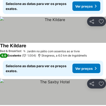
Selecione as datas para ver os preços
Ver preços
exatos.
Partilhar
Ad
The Kildare
Ver preços
Bed & Breakfast
Jardim no pátio com assentos ao ar livre
Ver preços
9,6
Excelente
1.004
Skegness, a 6.0 km de Ingoldmells
Selecione as datas para ver os preços
Ver preços
exatos.
Partilhar
Ad