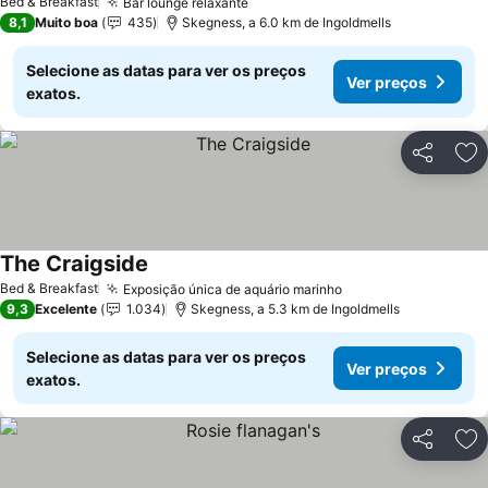
Bed & Breakfast
Bar lounge relaxante
Ver preços
8,1
Muito boa
435
Skegness, a 6.0 km de Ingoldmells
Selecione as datas para ver os preços
Ver preços
exatos.
Partilhar
Ad
The Craigside
Ver preços
Bed & Breakfast
Exposição única de aquário marinho
Ver preços
9,3
Excelente
1.034
Skegness, a 5.3 km de Ingoldmells
Selecione as datas para ver os preços
Ver preços
exatos.
Partilhar
Ad