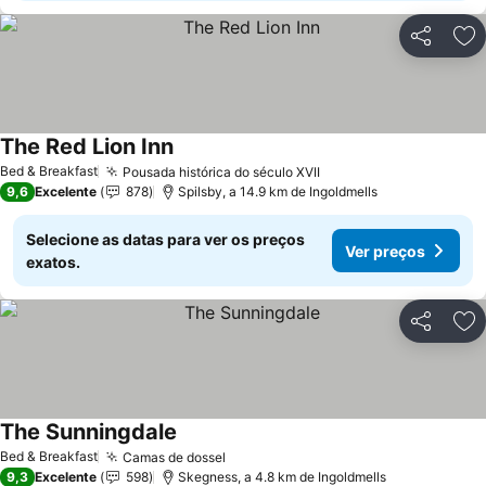
Partilhar
Ad
The Red Lion Inn
Ver preços
Bed & Breakfast
Pousada histórica do século XVII
Ver preços
9,6
Excelente
878
Spilsby, a 14.9 km de Ingoldmells
Selecione as datas para ver os preços
Ver preços
exatos.
Partilhar
Ad
The Sunningdale
Ver preços
Bed & Breakfast
Camas de dossel
Ver preços
9,3
Excelente
598
Skegness, a 4.8 km de Ingoldmells