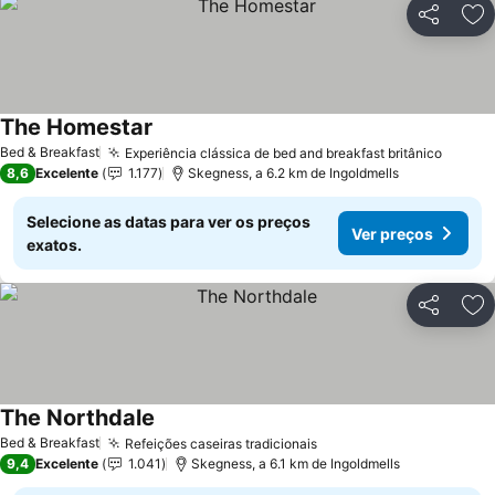
Partilhar
Ad
The Homestar
Ver preços
Bed & Breakfast
Experiência clássica de bed and breakfast britânico
Ver p
8,6
Excelente
1.177
Skegness, a 6.2 km de Ingoldmells
Selecione as datas para ver os preços
Ver preços
exatos.
Partilhar
Ad
The Northdale
Ver preços
Bed & Breakfast
Refeições caseiras tradicionais
Ver preços
9,4
Excelente
1.041
Skegness, a 6.1 km de Ingoldmells