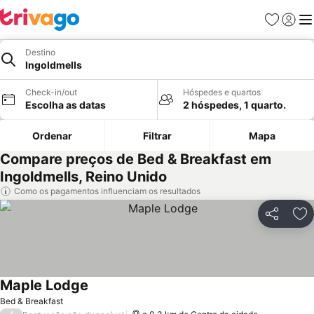
Favoritos
Iniciar
Me
Destino
Ingoldmells
Check-in/out
Hóspedes e quartos
Escolha as datas
2 hóspedes, 1 quarto.
Ordenar
Filtrar
Mapa
Compare preços de Bed & Breakfast em
Ingoldmells, Reino Unido
Como os pagamentos influenciam os resultados
Partilhar
Ad
Maple Lodge
Ver preços
Bed & Breakfast