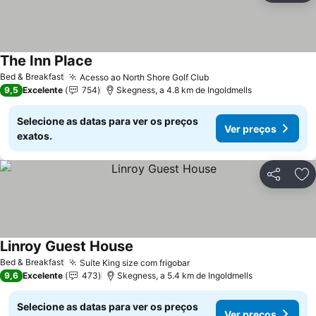
The Inn Place
Ver preços
Bed & Breakfast
Acesso ao North Shore Golf Club
Ver preços
9,5
Excelente
754
Skegness, a 4.8 km de Ingoldmells
Selecione as datas para ver os preços
Ver preços
exatos.
Partilhar
Ad
Linroy Guest House
Ver preços
Bed & Breakfast
Suíte King size com frigobar
Ver preços
9,6
Excelente
473
Skegness, a 5.4 km de Ingoldmells
Selecione as datas para ver os preços
Ver preços