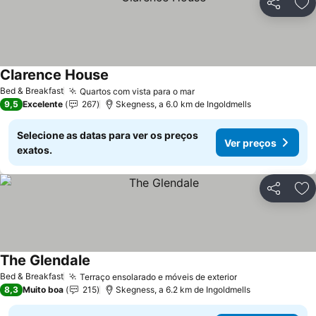
Partilhar
Ad
Clarence House
Ver preços
Bed & Breakfast
Quartos com vista para o mar
Ver preços
9,5
Excelente
267
Skegness, a 6.0 km de Ingoldmells
Selecione as datas para ver os preços
Ver preços
exatos.
Partilhar
Ad
The Glendale
Ver preços
Bed & Breakfast
Terraço ensolarado e móveis de exterior
Ver preços
8,3
Muito boa
215
Skegness, a 6.2 km de Ingoldmells