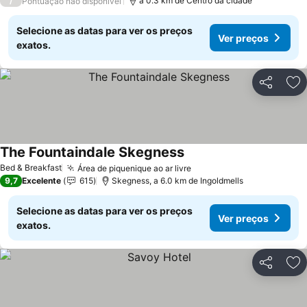
/
a 0.3 km de Centro da cidade
Pontuação não disponível
Selecione as datas para ver os preços
Ver preços
exatos.
Partilhar
Ad
The Fountaindale Skegness
Ver preços
Bed & Breakfast
Área de piquenique ao ar livre
Ver preços
9,7
Excelente
615
Skegness, a 6.0 km de Ingoldmells
Selecione as datas para ver os preços
Ver preços
exatos.
Partilhar
Ad