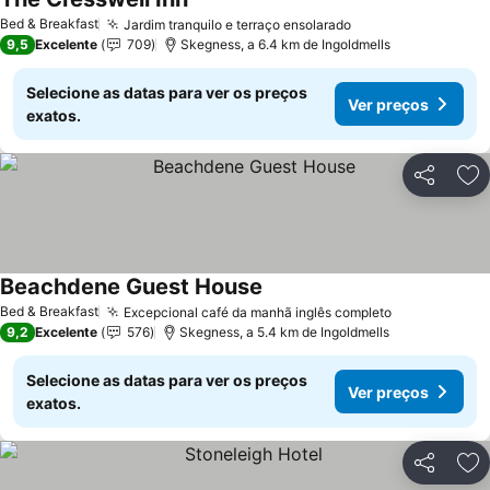
Ver preços
Bed & Breakfast
Jardim tranquilo e terraço ensolarado
Ver preços
9,5
Excelente
709
Skegness, a 6.4 km de Ingoldmells
Selecione as datas para ver os preços
Ver preços
exatos.
Partilhar
Ad
Beachdene Guest House
Ver preços
Bed & Breakfast
Excepcional café da manhã inglês completo
Ver preços
9,2
Excelente
576
Skegness, a 5.4 km de Ingoldmells
Selecione as datas para ver os preços
Ver preços
exatos.
Partilhar
Ad