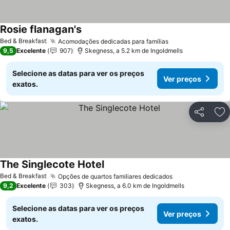
Rosie flanagan's
Ver preços
Bed & Breakfast
Acomodações dedicadas para famílias
Ver preços
9,5
Excelente
907
Skegness, a 5.2 km de Ingoldmells
Selecione as datas para ver os preços
Ver preços
exatos.
Partilhar
Ad
The Singlecote Hotel
Ver preços
Bed & Breakfast
Opções de quartos familiares dedicados
Ver preços
9,2
Excelente
303
Skegness, a 6.0 km de Ingoldmells
Selecione as datas para ver os preços
Ver preços
exatos.