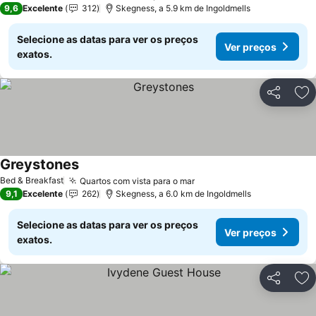
9,6
Excelente
312
Skegness, a 5.9 km de Ingoldmells
Selecione as datas para ver os preços
Ver preços
exatos.
Partilhar
Ad
Greystones
Ver preços
Bed & Breakfast
Quartos com vista para o mar
Ver preços
9,1
Excelente
262
Skegness, a 6.0 km de Ingoldmells
Selecione as datas para ver os preços
Ver preços
exatos.
Partilhar
Ad