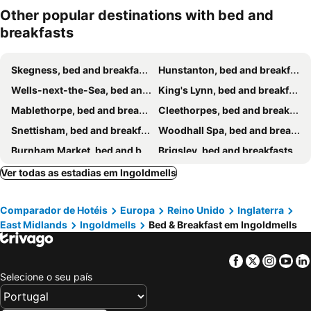
Other popular destinations with bed and
breakfasts
Skegness, bed and breakfasts
Hunstanton, bed and breakfasts
Wells-next-the-Sea, bed and breakfasts
King's Lynn, bed and breakfasts
Mablethorpe, bed and breakfasts
Cleethorpes, bed and breakfasts
Snettisham, bed and breakfasts
Woodhall Spa, bed and breakfasts
Burnham Market, bed and breakfasts
Brigsley, bed and breakfasts
Boston, bed and breakfasts
Market Rasen, bed and breakfasts
Ver todas as estadias em Ingoldmells
Spilsby, bed and breakfasts
Horncastle, bed and breakfasts
Comparador de Hotéis
Europa
Reino Unido
Inglaterra
Alford, bed and breakfasts
Louth, bed and breakfasts
East Midlands
Ingoldmells
Bed & Breakfast em Ingoldmells
Dersingham, bed and breakfasts
Dunston, bed and breakfasts
Sutton Bridge, bed and breakfasts
Long Sutton, bed and breakfasts
Facebook
Twitter
Insta
Yo
Barsham, bed and breakfasts
South Creake, bed and breakfasts
Selecione o seu país
Holbeach, bed and breakfasts
North Somercotes, bed and breakfasts