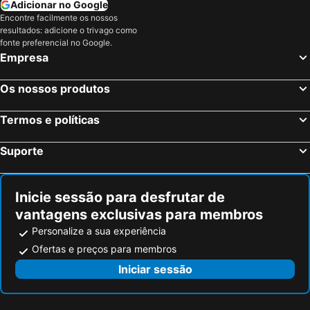
Walsingham, bed and breakfasts
Grimsby, bed and breakfasts
Adicionar no Google
Encontre facilmente os nossos
Somersby, bed and breakfasts
North Creake, bed and breakfasts
resultados: adicione o trivago como
fonte preferencial no Google.
Empresa
Os nossos produtos
Termos e políticas
Suporte
Inicie sessão para desfrutar de
vantagens exclusivas para membros
Personalize a sua experiência
Ofertas e preços para membros
Iniciar sessão