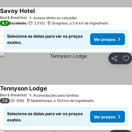
Savoy Hotel
Ver preços
Bed & Breakfast
Acesso direto ao calçadão
Ver preços
8,7
Excelente
2.010
Skegness, a 5.4 km de Ingoldmells
Selecione as datas para ver os preços
Ver preços
exatos.
Partilhar
Ad
Tennyson Lodge
Ver preços
Bed & Breakfast
Acomodações para famílias
Ver preços
7,0
936
Mablethorpe, a 16.9 km de Ingoldmells
Selecione as datas para ver os preços
Ver preços
exatos.