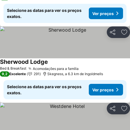
Selecione as datas para ver os preços
Ver preços
exatos.
Partilhar
Ad
Sherwood Lodge
Ver preços
Bed & Breakfast
Acomodações para a família
Ver preços
9,2
Excelente
291
Skegness, a 6.3 km de Ingoldmells
Selecione as datas para ver os preços
Ver preços
exatos.
Partilhar
Ad