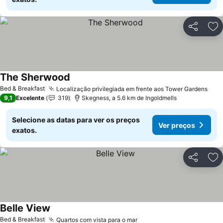
Partilhar
Ad
The Sherwood
Ver preços
Bed & Breakfast
Localização privilegiada em frente aos Tower Gardens
Ver
9,1
Excelente
319
Skegness, a 5.6 km de Ingoldmells
Selecione as datas para ver os preços
Ver preços
exatos.
Partilhar
Ad
Belle View
Ver preços
Bed & Breakfast
Quartos com vista para o mar
Ver preços