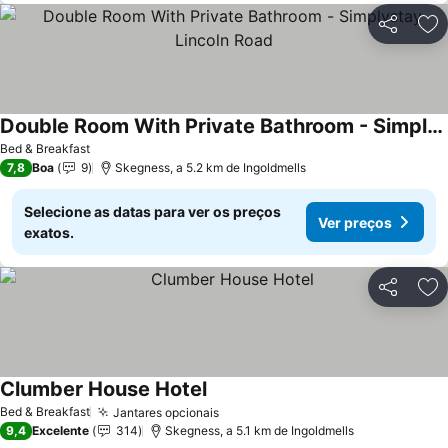
Partilhar
Ad
Double Room With Private Bathroom - Simplystay Lincoln Road
Ver preços
Bed & Breakfast
7,8
Boa
9
Skegness, a 5.2 km de Ingoldmells
Selecione as datas para ver os preços
Ver preços
exatos.
Partilhar
Ad
Clumber House Hotel
Ver preços
Bed & Breakfast
Jantares opcionais
Ver preços
9,4
Excelente
314
Skegness, a 5.1 km de Ingoldmells