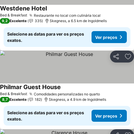
Westdene Hotel
Ver preços
Bed & Breakfast
Restaurante no local com culinária local
Ver preços
9,2
Excelente
335
Skegness, a 6.5 km de Ingoldmells
Selecione as datas para ver os preços
Ver preços
exatos.
Partilhar
Ad
Philmar Guest House
Ver preços
Bed & Breakfast
Comodidades personalizadas no quarto
Ver preços
8,7
Excelente
182
Skegness, a 4.9 km de Ingoldmells
Selecione as datas para ver os preços
Ver preços
exatos.