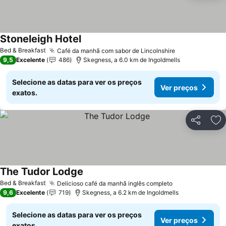
Stoneleigh Hotel
Ver preços
Bed & Breakfast
Café da manhã com sabor de Lincolnshire
Ver preços
9,5
Excelente
486
Skegness, a 6.0 km de Ingoldmells
Selecione as datas para ver os preços
Ver preços
exatos.
Partilhar
Ad
The Tudor Lodge
Ver preços
Bed & Breakfast
Delicioso café da manhã inglês completo
Ver preços
9,6
Excelente
719
Skegness, a 6.2 km de Ingoldmells
Selecione as datas para ver os preços
Ver preços
exatos.