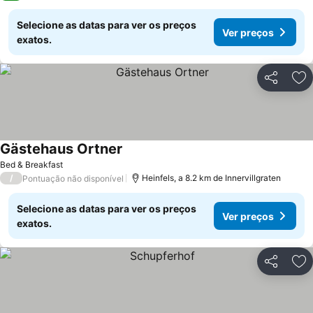
Selecione as datas para ver os preços
Ver preços
exatos.
Partilhar
Ad
Gästehaus Ortner
Bed & Breakfast
/
Heinfels, a 8.2 km de Innervillgraten
Pontuação não disponível
Selecione as datas para ver os preços
Ver preços
exatos.
Partilhar
Ad