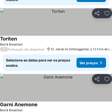
Partilhar
Ad
Toriten
Bed & Breakfast
/
St. Jakob im Defereggental, a 12.5 km de Innervillgraten
Pontuação não disponível
Selecione as datas para ver os preços
Ver preços
exatos.
Partilhar
Ad
Garni Anemone
Bed & Breakfast