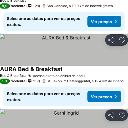
Bed & Breakfast
8,9
Excelente
129
San Candido, a 10.9 km de Innervillgraten
Selecione as datas para ver os preços
Ver preços
exatos.
Partilhar
Ad
AURA Bed & Breakfast
Bed & Breakfast
Acesso direto ao ônibus de esqui
9,1
Excelente
217
St. Jakob im Defereggental, a 12.4 km de Innervillgraten
Selecione as datas para ver os preços
Ver preços
exatos.
Partilhar
Ad