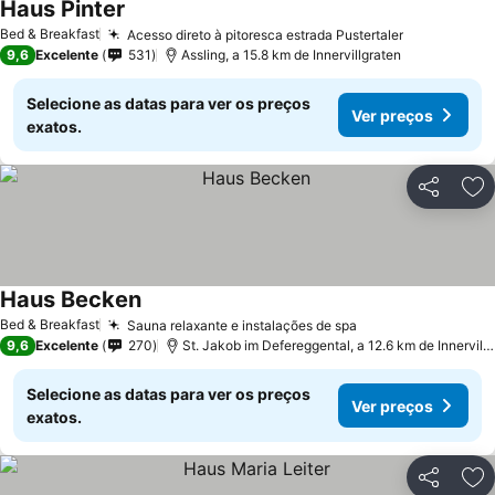
Haus Pinter
Bed & Breakfast
Acesso direto à pitoresca estrada Pustertaler
9,6
Excelente
531
Assling, a 15.8 km de Innervillgraten
Selecione as datas para ver os preços
Ver preços
exatos.
Partilhar
Ad
Haus Becken
Bed & Breakfast
Sauna relaxante e instalações de spa
9,6
Excelente
270
St. Jakob im Defereggental, a 12.6 km de Innervillgraten
Selecione as datas para ver os preços
Ver preços
exatos.
Partilhar
Ad