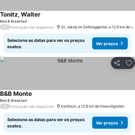
Tonitz, Walter
Bed & Breakfast
/
St. Jakob im Defereggental, a 12.9 km de Innervillgraten
Pontuação não disponível
Selecione as datas para ver os preços
Ver preços
exatos.
Partilhar
Ad
B&B Monte
Bed & Breakfast
/
Kartitsch, a 12.8 km de Innervillgraten
Pontuação não disponível
Selecione as datas para ver os preços
Ver preços
exatos.