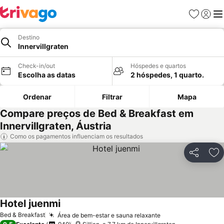
Favoritos
Iniciar
Me
Destino
Innervillgraten
Check-in/out
Hóspedes e quartos
Escolha as datas
2 hóspedes, 1 quarto.
Ordenar
Filtrar
Mapa
Compare preços de Bed & Breakfast em
Innervillgraten, Áustria
Como os pagamentos influenciam os resultados
Partilhar
Ad
Hotel juenmi
Bed & Breakfast
Área de bem-estar e sauna relaxante