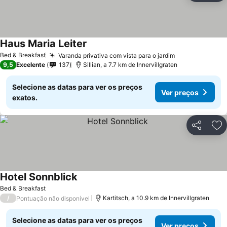
Haus Maria Leiter
Bed & Breakfast
Varanda privativa com vista para o jardim
9,5
Excelente
137
Sillian, a 7.7 km de Innervillgraten
Selecione as datas para ver os preços
Ver preços
exatos.
Partilhar
Ad
Hotel Sonnblick
Bed & Breakfast
/
Kartitsch, a 10.9 km de Innervillgraten
Pontuação não disponível
Selecione as datas para ver os preços
Ver preços