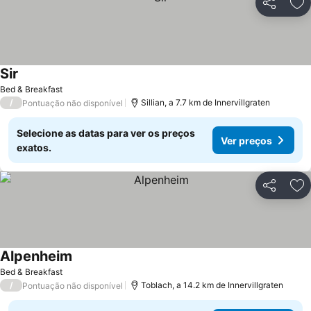
Partilhar
Ad
Sir
Bed & Breakfast
/
Sillian, a 7.7 km de Innervillgraten
Pontuação não disponível
Selecione as datas para ver os preços
Ver preços
exatos.
Partilhar
Ad
Alpenheim
Bed & Breakfast
/
Toblach, a 14.2 km de Innervillgraten
Pontuação não disponível