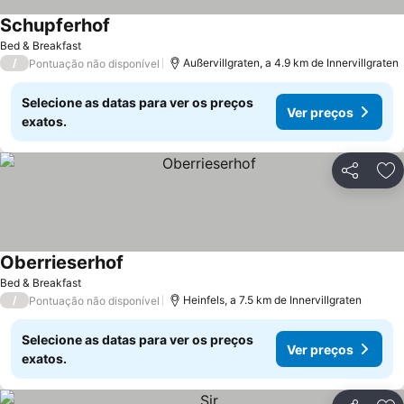
Schupferhof
Bed & Breakfast
/
Außervillgraten, a 4.9 km de Innervillgraten
Pontuação não disponível
Selecione as datas para ver os preços
Ver preços
exatos.
Partilhar
Ad
Oberrieserhof
Bed & Breakfast
/
Heinfels, a 7.5 km de Innervillgraten
Pontuação não disponível
Selecione as datas para ver os preços
Ver preços
exatos.