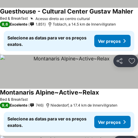
Guesthouse - Cultural Center Gustav Mahler
Bed & Breakfast
Acesso direto ao centro cultural
8,6
Excelente
1.851
Toblach, a 14.5 km de Innervillgraten
Selecione as datas para ver os preços
Ver preços
exatos.
Partilhar
Ad
Montanaris Alpine~Active~Relax
Bed & Breakfast
9,4
Excelente
746
Niederdorf, a 17.4 km de Innervillgraten
Selecione as datas para ver os preços
Ver preços
exatos.