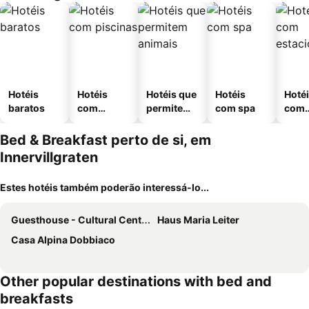
Hotéis
Hotéis
Hotéis que
Hotéis
Hoté
baratos
com
permitem
com spa
com
piscinas
animais
esta
ment
Bed & Breakfast perto de si, em
Innervillgraten
Estes hotéis também poderão interessá-lo...
Guesthouse - Cultural Center Gustav Mahler
Haus Maria Leiter
Casa Alpina Dobbiaco
Other popular destinations with bed and
breakfasts