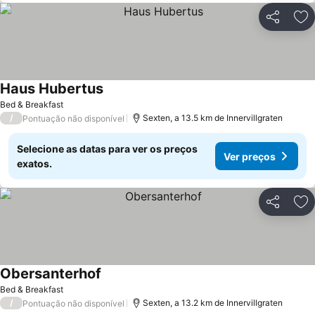
Partilhar
Ad
Haus Hubertus
Bed & Breakfast
/
Sexten, a 13.5 km de Innervillgraten
Pontuação não disponível
Selecione as datas para ver os preços
Ver preços
exatos.
Partilhar
Ad
Obersanterhof
Bed & Breakfast
/
Sexten, a 13.2 km de Innervillgraten
Pontuação não disponível