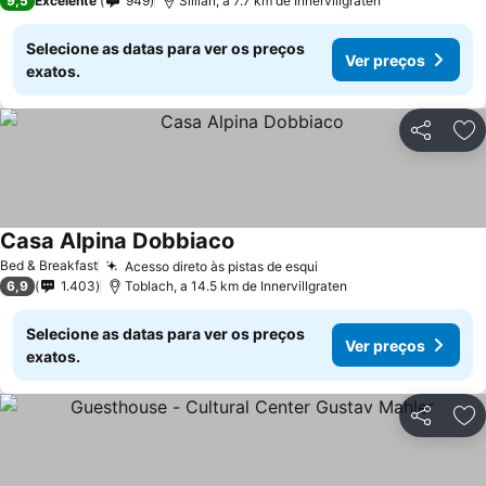
9,5
Excelente
949
Sillian, a 7.7 km de Innervillgraten
Selecione as datas para ver os preços
Ver preços
exatos.
Partilhar
Ad
Casa Alpina Dobbiaco
Bed & Breakfast
Acesso direto às pistas de esqui
6,9
1.403
Toblach, a 14.5 km de Innervillgraten
Selecione as datas para ver os preços
Ver preços
exatos.
Partilhar
Ad