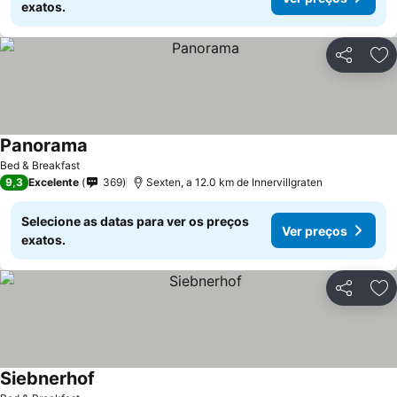
exatos.
Partilhar
Ad
Panorama
Bed & Breakfast
9,3
Excelente
369
Sexten, a 12.0 km de Innervillgraten
Selecione as datas para ver os preços
Ver preços
exatos.
Partilhar
Ad
Siebnerhof