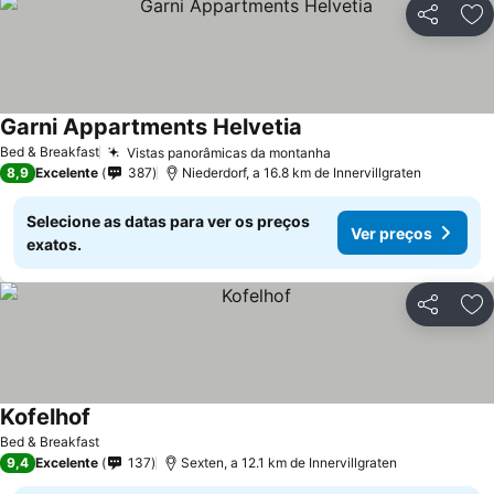
Partilhar
Ad
Garni Appartments Helvetia
Bed & Breakfast
Vistas panorâmicas da montanha
8,9
Excelente
387
Niederdorf, a 16.8 km de Innervillgraten
Selecione as datas para ver os preços
Ver preços
exatos.
Partilhar
Ad
Kofelhof
Bed & Breakfast
9,4
Excelente
137
Sexten, a 12.1 km de Innervillgraten