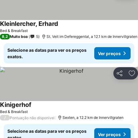
Kleinlercher, Erhard
Bed & Breakfast
8,2
Muito boa
5
St. Veit im Defereggental, a 12.1 km de Innervillgraten
Selecione as datas para ver os preços
Ver preços
exatos.
Partilhar
Ad
Kinigerhof
Bed & Breakfast
/
Sexten, a 12.2 km de Innervillgraten
Pontuação não disponível
Selecione as datas para ver os preços
Ver preços
exatos.