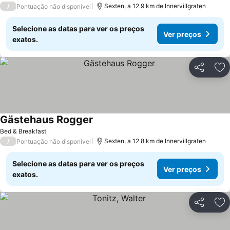
/
Sexten, a 12.9 km de Innervillgraten
Pontuação não disponível
Selecione as datas para ver os preços
Ver preços
exatos.
Partilhar
Ad
Gästehaus Rogger
Bed & Breakfast
/
Sexten, a 12.8 km de Innervillgraten
Pontuação não disponível
Selecione as datas para ver os preços
Ver preços
exatos.
Partilhar
Ad