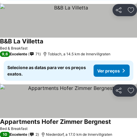
Partilhar
Ad
B&B La Villetta
Bed & Breakfast
9,6
Excelente
71
Toblach, a 14.5 km de Innervillgraten
Selecione as datas para ver os preços
Ver preços
exatos.
Partilhar
Ad
Appartments Hofer Zimmer Bergnest
Bed & Breakfast
10
Excelente
2
Niederdorf, a 17.0 km de Innervillgraten