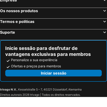
St. Martin in Thurn, bed and breakfasts
Rasen Antholz, bed and breakfasts
Os nossos produtos
St. Jakob im Defereggental, bed and breakfasts
Sexten, bed and breakfasts
Comelico Superiore, bed and breakfasts
Mühlwald, bed and breakfasts
Termos e políticas
Lesachtal, bed and breakfasts
Domegge di Cadore, bed and breakfasts
Suporte
Borca di Cadore, bed and breakfasts
Danta di Cadore, bed and breakfasts
Assling, bed and breakfasts
Welsberg-Taisten, bed and breakfasts
Inicie sessão para desfrutar de
Krimml, bed and breakfasts
Sauris, bed and breakfasts
vantagens exclusivas para membros
Personalize a sua experiência
Ofertas e preços para membros
Iniciar sessão
trivago N.V.
, Kesselstraße 5 – 7, 40221 Düsseldorf, Alemanha
Direitos autorais 2026 trivago | Todos os direitos reservados.