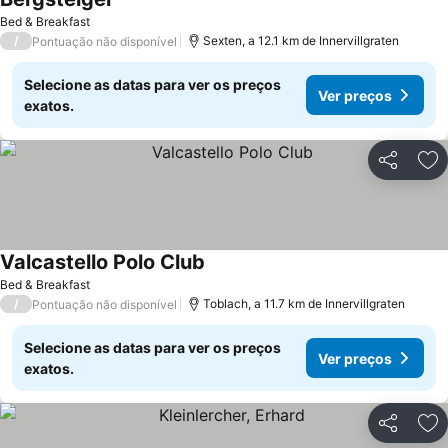
Bed & Breakfast
/
Sexten, a 12.1 km de Innervillgraten
Pontuação não disponível
Selecione as datas para ver os preços
Ver preços
exatos.
Partilhar
Ad
Valcastello Polo Club
Bed & Breakfast
/
Toblach, a 11.7 km de Innervillgraten
Pontuação não disponível
Selecione as datas para ver os preços
Ver preços
exatos.
Partilhar
Ad