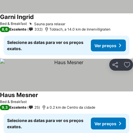
Garni Ingrid
Bed & Breakfast
Sauna para relaxar
8,6
Excelente
332
Toblach, a 14.0 km de Innervillgraten
Selecione as datas para ver os preços
Ver preços
exatos.
Partilhar
Ad
Haus Mesner
Bed & Breakfast
9,3
Excelente
25
a 0.2 km de Centro da cidade
Selecione as datas para ver os preços
Ver preços
exatos.