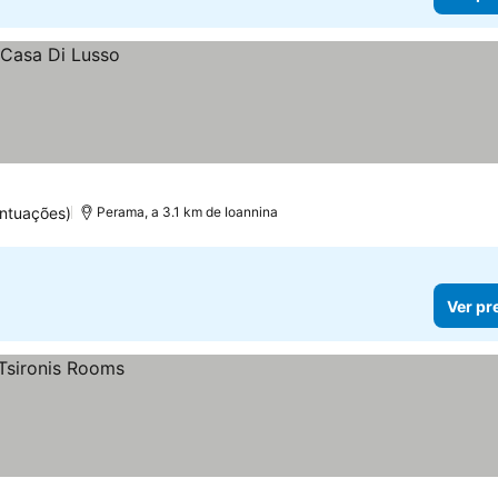
ntuações)
Perama, a 3.1 km de Ioannina
Ver pr