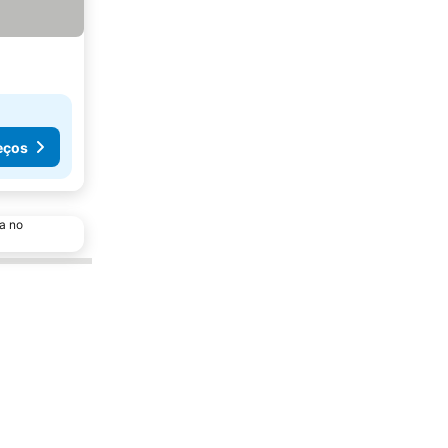
eços
a no