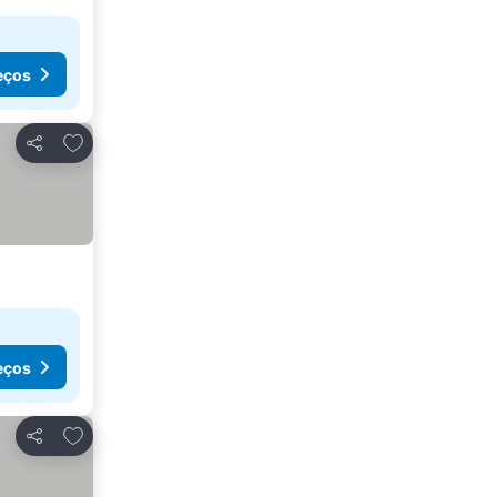
eços
Adicionar aos favoritos
Partilhar
eços
Adicionar aos favoritos
Partilhar