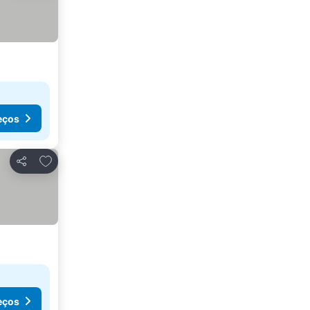
eços
Adicionar aos favoritos
Partilhar
eços