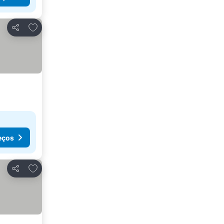
Adicionar aos favoritos
Partilhar
eços
Adicionar aos favoritos
Partilhar