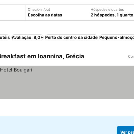
Check-in/out
Hóspedes e quartos
Escolha as datas
2 hóspedes, 1 quarto
otéis
Avaliação: 8,0+
Perto do centro da cidade
Pequeno-almoço
reakfast em Ioannina, Grécia
Com
Ver pr