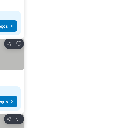
eços
Adicionar aos favoritos
Partilhar
eços
Adicionar aos favoritos
Partilhar