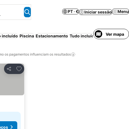
PT · €
Menu
Iniciar sessão
.
Ver mapa
 incluído
Piscina
Estacionamento
Tudo incluído
Ar condiciona
o os pagamentos influenciam os resultados
Adicionar aos favoritos
Partilhar
eços