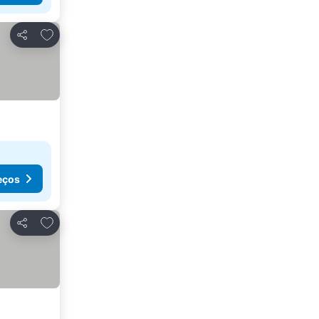
Adicionar aos favoritos
Partilhar
eços
Adicionar aos favoritos
Partilhar