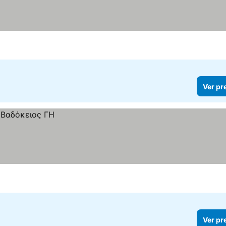
Ver pr
Ver pr