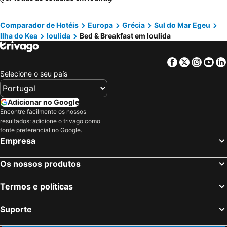
Comparador de Hotéis
Europa
Grécia
Sul do Mar Egeu
Ilha do Kea
Ioulida
Bed & Breakfast em Ioulida
Facebook
Twitter
Insta
Yo
Selecione o seu país
Adicionar no Google
Encontre facilmente os nossos
resultados: adicione o trivago como
fonte preferencial no Google.
Empresa
Os nossos produtos
Termos e políticas
Suporte