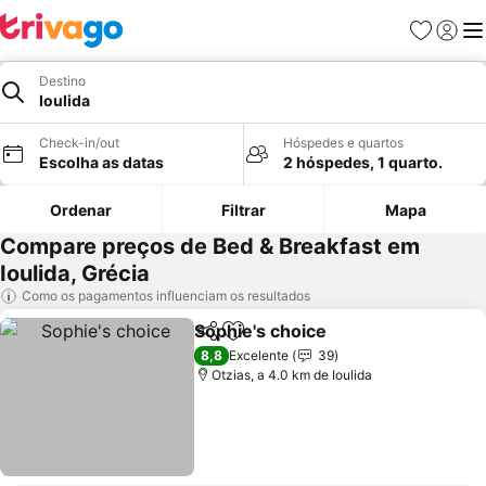
Favoritos
Iniciar
Me
Destino
Ioulida
Check-in/out
Hóspedes e quartos
Escolha as datas
2 hóspedes, 1 quarto.
Ordenar
Filtrar
Mapa
Compare preços de Bed & Breakfast em
Ioulida, Grécia
Como os pagamentos influenciam os resultados
Sophie's choice
Partilhar
Adicionar aos favoritos
8,8
Excelente
39
Otzias, a 4.0 km de Ioulida