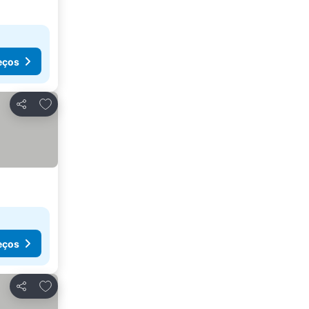
eços
Adicionar aos favoritos
Partilhar
eços
Adicionar aos favoritos
Partilhar