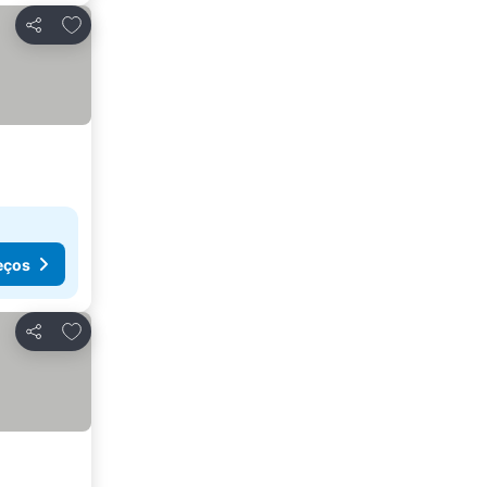
Adicionar aos favoritos
Partilhar
eços
Adicionar aos favoritos
Partilhar