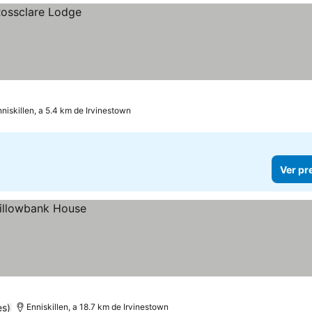
niskillen, a 5.4 km de Irvinestown
Ver pr
es)
Enniskillen, a 18.7 km de Irvinestown