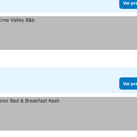
Ver pr
Ver pr