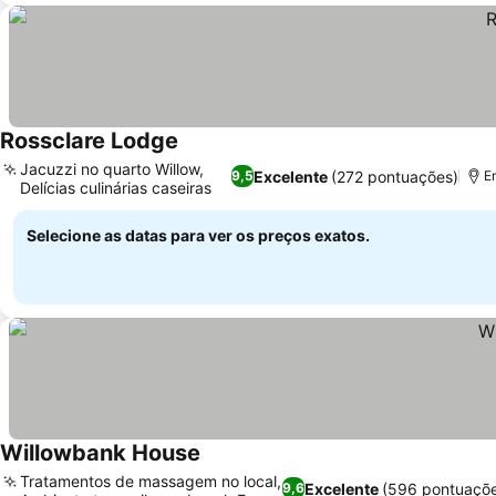
Rossclare Lodge
Jacuzzi no quarto Willow,
Excelente
(272 pontuações)
9,5
En
Delícias culinárias caseiras
Selecione as datas para ver os preços exatos.
Willowbank House
Tratamentos de massagem no local,
Excelente
(596 pontuaçõ
9,6