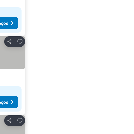
eços
Adicionar aos favoritos
Partilhar
eços
Adicionar aos favoritos
Partilhar