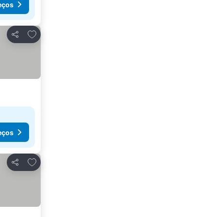
eços
Adicionar aos favoritos
Partilhar
eços
Adicionar aos favoritos
Partilhar