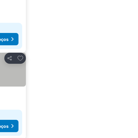
eços
Adicionar aos favoritos
Partilhar
eços