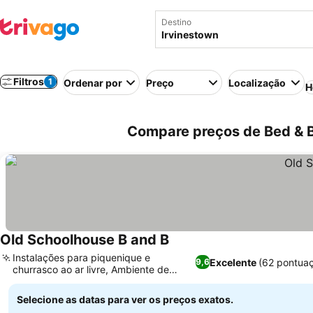
Destino
Filtros
1
Ordenar por
Preço
Localização
H
Compare preços de Bed & B
Old Schoolhouse B and B
Instalações para piquenique e
Excelente
(62 pontua
9,6
churrasco ao ar livre, Ambiente de
escola histórica
Selecione as datas para ver os preços exatos.