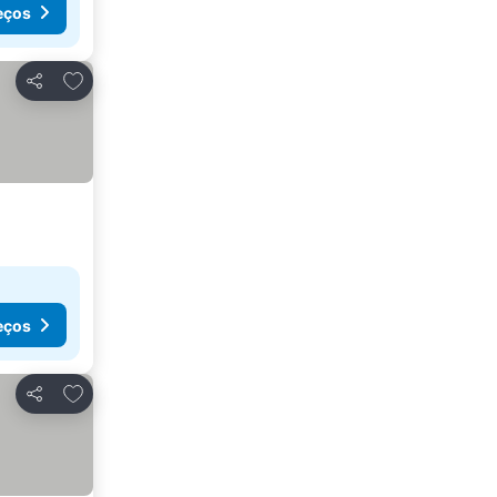
eços
Adicionar aos favoritos
Partilhar
eços
Adicionar aos favoritos
Partilhar