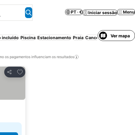
PT · €
Menu
Iniciar sessão
.
Ver mapa
 incluído
Piscina
Estacionamento
Praia
Cancelamento gratuito
o os pagamentos influenciam os resultados
Adicionar aos favoritos
Partilhar