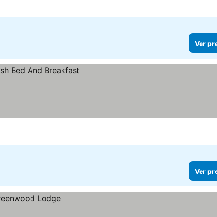
Ver pr
Ver pr