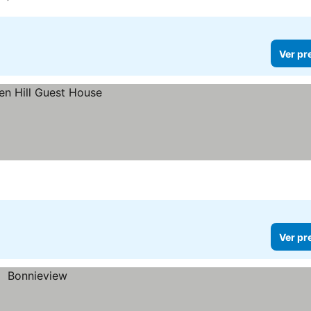
Ver pr
Ver pr