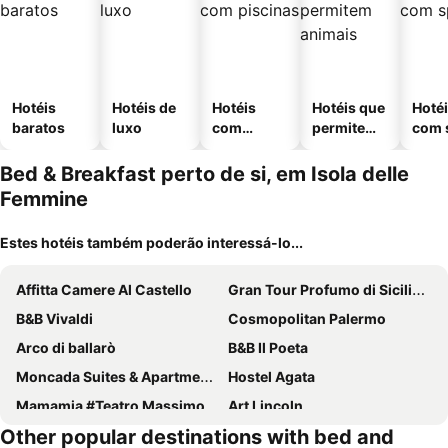
Hotéis
Hotéis de
Hotéis
Hotéis que
Hoté
baratos
luxo
com
permitem
com 
piscinas
animais
Bed & Breakfast perto de si, em Isola delle
Femmine
Estes hotéis também poderão interessá-lo...
Affitta Camere Al Castello
Gran Tour Profumo di Sicilia - B & B
B&B Vivaldi
Cosmopolitan Palermo
Arco di ballarò
B&B Il Poeta
Moncada Suites & Apartments
Hostel Agata
Mamamia #Teatro Massimo
Art Lincoln
Other popular destinations with bed and
Il Quadrifoglio Room& Suite
Into Palermo B&B