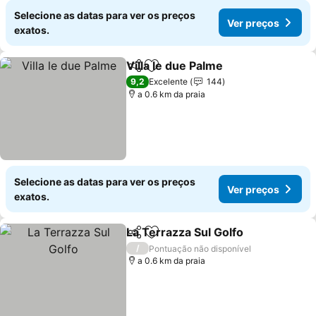
Selecione as datas para ver os preços
Ver preços
exatos.
Villa le due Palme
Partilhar
Adicionar aos favoritos
9,2
Excelente
144
a 0.6 km da praia
Selecione as datas para ver os preços
Ver preços
exatos.
La Terrazza Sul Golfo
Partilhar
Adicionar aos favoritos
/
Pontuação não disponível
a 0.6 km da praia