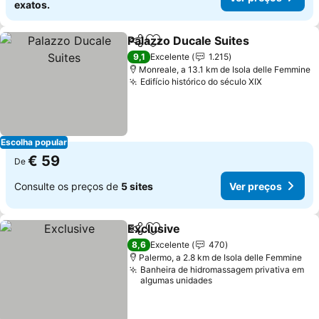
exatos.
Palazzo Ducale Suites
Partilhar
Adicionar aos favoritos
9,1
Excelente
1.215
Monreale, a 13.1 km de Isola delle Femmine
Edifício histórico do século XIX
Escolha popular
€ 59
De
Consulte os preços de
5 sites
Ver preços
Exclusive
Partilhar
Adicionar aos favoritos
8,6
Excelente
470
Palermo, a 2.8 km de Isola delle Femmine
Banheira de hidromassagem privativa em
algumas unidades