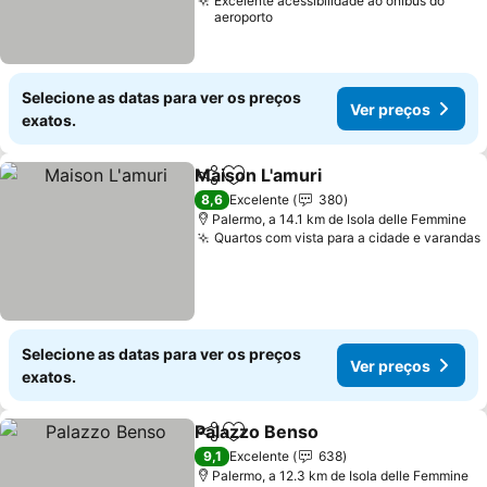
Excelente acessibilidade ao ônibus do
aeroporto
Selecione as datas para ver os preços
Ver preços
exatos.
Maison L'amuri
Partilhar
Adicionar aos favoritos
8,6
Excelente
380
Palermo, a 14.1 km de Isola delle Femmine
Quartos com vista para a cidade e varandas
Selecione as datas para ver os preços
Ver preços
exatos.
Palazzo Benso
Partilhar
Adicionar aos favoritos
9,1
Excelente
638
Palermo, a 12.3 km de Isola delle Femmine