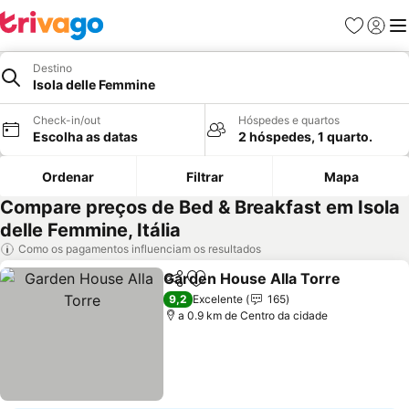
Favoritos
Iniciar
Me
Destino
Isola delle Femmine
Check-in/out
Hóspedes e quartos
Escolha as datas
2 hóspedes, 1 quarto.
Ordenar
Filtrar
Mapa
Compare preços de Bed & Breakfast em Isola
delle Femmine, Itália
Como os pagamentos influenciam os resultados
Garden House Alla Torre
Partilhar
Adicionar aos favoritos
9,2
Excelente
165
a 0.9 km de Centro da cidade