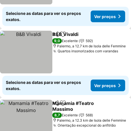
Selecione as datas para ver os preços
Ver preços
exatos.
B&B Vivaldi
Partilhar
Adicionar aos favoritos
9,0
Excelente
592
Palermo, a 12.7 km de Isola delle Femmine
Quartos insonorizados com varandas
Selecione as datas para ver os preços
Ver preços
exatos.
Mamamia #Teatro
Partilhar
Adicionar aos favoritos
Massimo
8,7
Excelente
568
Palermo, a 12.3 km de Isola delle Femmine
Orientação excepcional do anfitrião