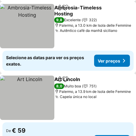
Ambrosia-Timeless
Partilhar
Adicionar aos favoritos
Hosting
9,8
Excelente
322
Palermo, a 13.0 km de Isola delle Femmine
Autêntico café da manhã siciliano
Selecione as datas para ver os preços
Ver preços
exatos.
Art Lincoln
Partilhar
Adicionar aos favoritos
8,0
Muito boa
751
Palermo, a 13.9 km de Isola delle Femmine
Capela única no local
€ 59
De