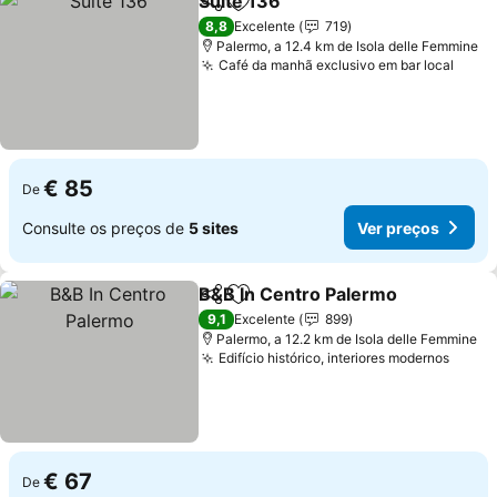
Suite 136
Partilhar
Adicionar aos favoritos
8,8
Excelente
719
Palermo, a 12.4 km de Isola delle Femmine
Café da manhã exclusivo em bar local
€ 85
De
Consulte os preços de
5 sites
Ver preços
B&B In Centro Palermo
Partilhar
Adicionar aos favoritos
9,1
Excelente
899
Palermo, a 12.2 km de Isola delle Femmine
Edifício histórico, interiores modernos
€ 67
De