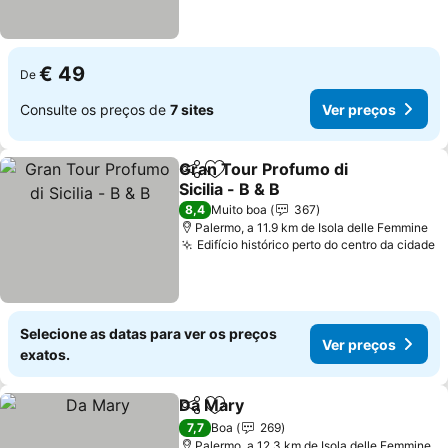
€ 49
De
Consulte os preços de
7 sites
Ver preços
Gran Tour Profumo di
Partilhar
Adicionar aos favoritos
Sicilia - B & B
8,4
Muito boa
367
Palermo, a 11.9 km de Isola delle Femmine
Edifício histórico perto do centro da cidade
Selecione as datas para ver os preços
Ver preços
exatos.
Da Mary
Partilhar
Adicionar aos favoritos
7,7
Boa
269
Palermo, a 12.3 km de Isola delle Femmine