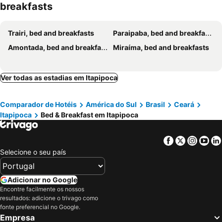
breakfasts
Trairi, bed and breakfasts
Paraipaba, bed and breakfasts
Amontada, bed and breakfasts
Miraíma, bed and breakfasts
Ver todas as estadias em Itapipoca
Comparador de Hotéis
América do Sul
Brasil
Ceará
Itapipoca
Bed & Breakfast em Itapipoca
Facebook
Twitter
Insta
Yo
Selecione o seu país
Adicionar no Google
Encontre facilmente os nossos
resultados: adicione o trivago como
fonte preferencial no Google.
Empresa