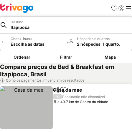
Favoritos
Iniciar
Me
Destino
Itapipoca
Check-in/out
Hóspedes e quartos
Escolha as datas
2 hóspedes, 1 quarto.
Ordenar
Filtrar
Mapa
Compare preços de Bed & Breakfast em
Itapipoca, Brasil
Como os pagamentos influenciam os resultados
Casa da mae
Partilhar
Adicionar aos favoritos
/
Pontuação não disponível
a 43.7 km de Centro da cidade