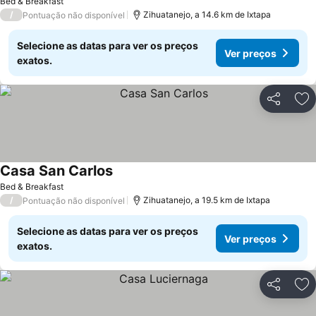
Bed & Breakfast
/
Zihuatanejo, a 14.6 km de Ixtapa
Pontuação não disponível
Selecione as datas para ver os preços
Ver preços
exatos.
Partilhar
Ad
Casa San Carlos
Bed & Breakfast
/
Zihuatanejo, a 19.5 km de Ixtapa
Pontuação não disponível
Selecione as datas para ver os preços
Ver preços
exatos.
Partilhar
Ad