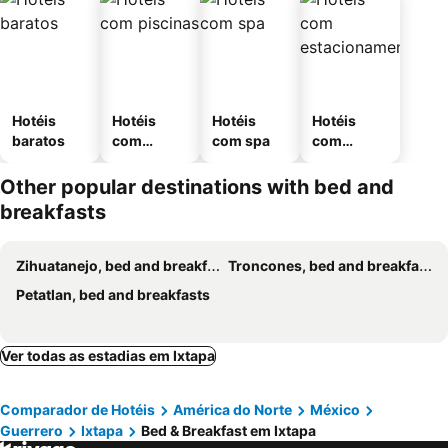
Hotéis
Hotéis
Hotéis
Hotéis
baratos
com
com spa
com
piscinas
estaciona
mento
Other popular destinations with bed and
breakfasts
Zihuatanejo, bed and breakfasts
Troncones, bed and breakfasts
Petatlan, bed and breakfasts
Ver todas as estadias em Ixtapa
Comparador de Hotéis
América do Norte
México
Guerrero
Ixtapa
Bed & Breakfast em Ixtapa