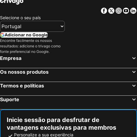
Facebook
Twitter
Insta
Yo
Selecione o seu país
Adicionar no Google
Encontre facilmente os nossos
resultados: adicione o trivago como
fonte preferencial no Google.
Empresa
Os nossos produtos
Termos e políticas
Suporte
Inicie sessão para desfrutar de
vantagens exclusivas para membros
Personalize a sua experiência