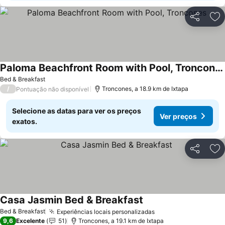
Partilhar
Ad
Paloma Beachfront Room with Pool, Troncones
Bed & Breakfast
/
Troncones, a 18.9 km de Ixtapa
Pontuação não disponível
Selecione as datas para ver os preços
Ver preços
exatos.
Partilhar
Ad
Casa Jasmin Bed & Breakfast
Bed & Breakfast
Experiências locais personalizadas
9,6
Excelente
51
Troncones, a 19.1 km de Ixtapa