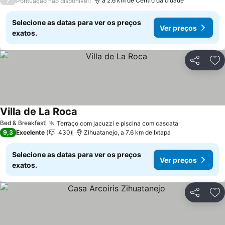
/
a 2.6 km de Centro da cidade
Pontuação não disponível
Selecione as datas para ver os preços
Ver preços
exatos.
Partilhar
Ad
Villa de La Roca
Bed & Breakfast
Terraço com jacuzzi e piscina com cascata
9,3
Excelente
430
Zihuatanejo, a 7.6 km de Ixtapa
Selecione as datas para ver os preços
Ver preços
exatos.
Partilhar
Ad