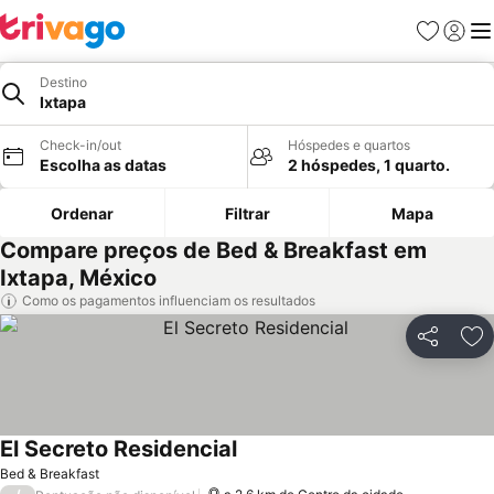
Favoritos
Iniciar
Me
Destino
Ixtapa
Check-in/out
Hóspedes e quartos
Escolha as datas
2 hóspedes, 1 quarto.
Ordenar
Filtrar
Mapa
Compare preços de Bed & Breakfast em
Ixtapa, México
Como os pagamentos influenciam os resultados
Partilhar
Ad
El Secreto Residencial
Bed & Breakfast