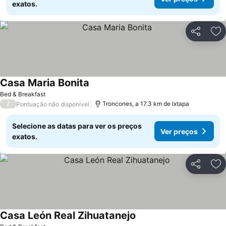
exatos.
Partilhar
Ad
Casa Maria Bonita
Bed & Breakfast
/
Troncones, a 17.3 km de Ixtapa
Pontuação não disponível
Selecione as datas para ver os preços
Ver preços
exatos.
Partilhar
Ad
Casa León Real Zihuatanejo