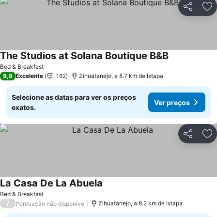
Partilhar
Ad
The Studios at Solana Boutique B&B
Bed & Breakfast
9,8
Excelente
162
Zihuatanejo, a 8.7 km de Ixtapa
Selecione as datas para ver os preços
Ver preços
exatos.
Partilhar
Ad
La Casa De La Abuela
Bed & Breakfast
/
Zihuatanejo, a 8.2 km de Ixtapa
Pontuação não disponível