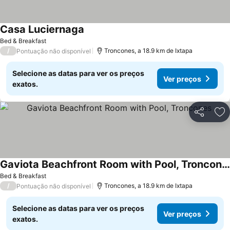
Casa Luciernaga
Bed & Breakfast
/
Troncones, a 18.9 km de Ixtapa
Pontuação não disponível
Selecione as datas para ver os preços
Ver preços
exatos.
Partilhar
Ad
Gaviota Beachfront Room with Pool, Troncones
Bed & Breakfast
/
Troncones, a 18.9 km de Ixtapa
Pontuação não disponível
Selecione as datas para ver os preços
Ver preços
exatos.