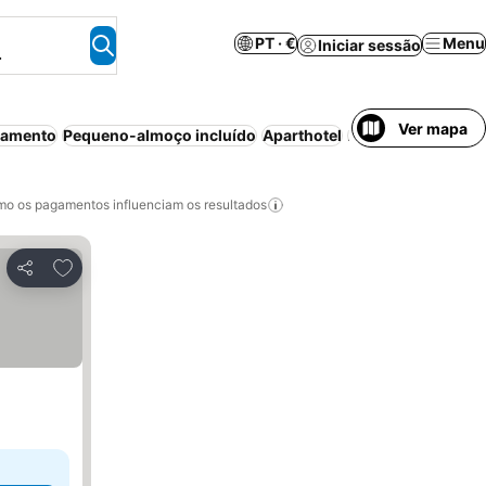
PT · €
Menu
Iniciar sessão
.
Ver mapa
namento
Pequeno-almoço incluído
Aparthotel
Animais permitido
o os pagamentos influenciam os resultados
Adicionar aos favoritos
Partilhar