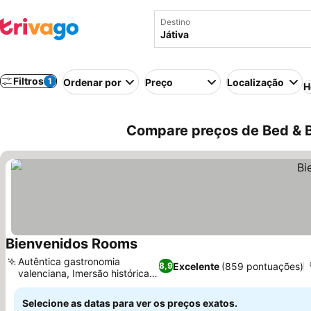
Destino
Filtros
1
Ordenar por
Preço
Localização
H
Compare preços de Bed & B
Bienvenidos Rooms
Autêntica gastronomia
Excelente
(859 pontuações)
8,9
valenciana, Imersão histórica
única
Selecione as datas para ver os preços exatos.