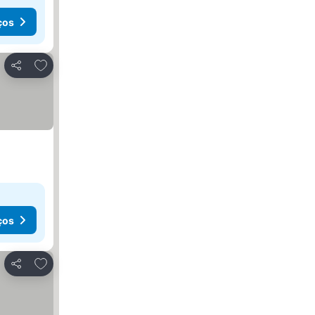
ços
Adicionar aos favoritos
Partilhar
ços
Adicionar aos favoritos
Partilhar