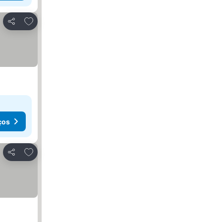
Adicionar aos favoritos
Partilhar
ços
Adicionar aos favoritos
Partilhar