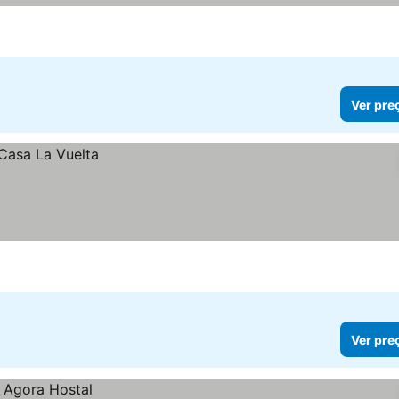
Ver pre
Ver pre