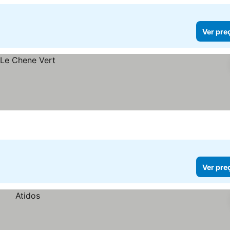
Ver pre
Ver pre