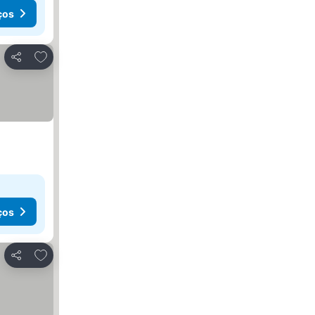
ços
Adicionar aos favoritos
Partilhar
ços
Adicionar aos favoritos
Partilhar