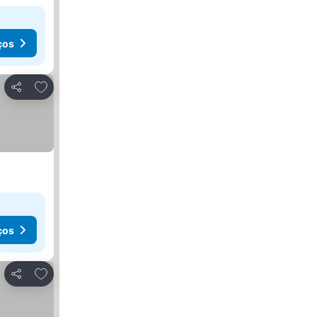
ços
Adicionar aos favoritos
Partilhar
ços
Adicionar aos favoritos
Partilhar