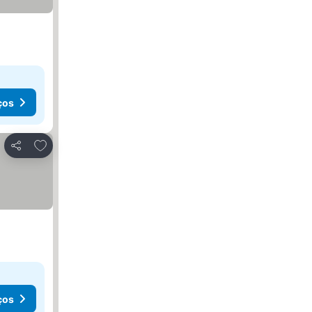
ços
Adicionar aos favoritos
Partilhar
ços