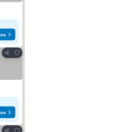
ços
Adicionar aos favoritos
Partilhar
ços
Adicionar aos favoritos