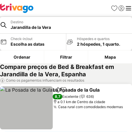
Favoritos
Iniciar
Me
Destino
Jarandilla de la Vera
Check-in/out
Hóspedes e quartos
Escolha as datas
2 hóspedes, 1 quarto.
Ordenar
Filtrar
Mapa
Compare preços de Bed & Breakfast em
Jarandilla de la Vera, Espanha
Como os pagamentos influenciam os resultados
La Posada de la Gula
Partilhar
Adicionar aos favoritos
8,7
Excelente
636
a 0.1 km de Centro da cidade
Casa rural com comodidades modernas