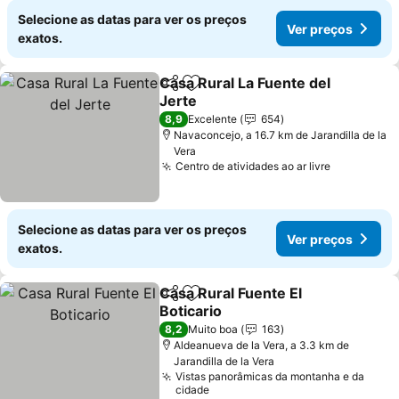
Selecione as datas para ver os preços
Ver preços
exatos.
Casa Rural La Fuente del
Partilhar
Adicionar aos favoritos
Jerte
8,9
Excelente
654
Navaconcejo, a 16.7 km de Jarandilla de la
Vera
Centro de atividades ao ar livre
Selecione as datas para ver os preços
Ver preços
exatos.
Casa Rural Fuente El
Partilhar
Adicionar aos favoritos
Boticario
8,2
Muito boa
163
Aldeanueva de la Vera, a 3.3 km de
Jarandilla de la Vera
Vistas panorâmicas da montanha e da
cidade