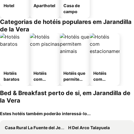
Hotel
Aparthotel
Casa de
campo
Categorias de hotéis populares em Jarandilla
de la Vera
Hotéis
Hotéis
Hotéis que
Hotéis
baratos
com
permitem
com
piscinas
animais
estaciona
mento
Bed & Breakfast perto de si, em Jarandilla de
la Vera
Estes hotéis também poderão interessá-lo...
Casa Rural La Fuente del Jerte
H Del Arco Talayuela