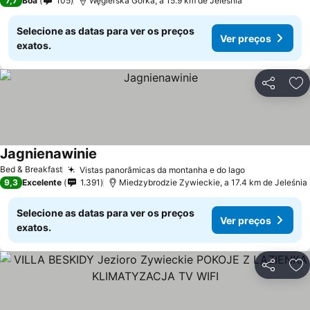
7,7
Boa
105
Węgierska Górka, a 15.9 km de Jeleśnia
Selecione as datas para ver os preços
Ver preços
exatos.
Partilhar
Ad
Jagnienawinie
Ver preços
Bed & Breakfast
Vistas panorâmicas da montanha e do lago
Ver preços
9,3
Excelente
1.391
Miedzybrodzie Zywieckie, a 17.4 km de Jeleśnia
Selecione as datas para ver os preços
Ver preços
exatos.
Partilhar
Ad