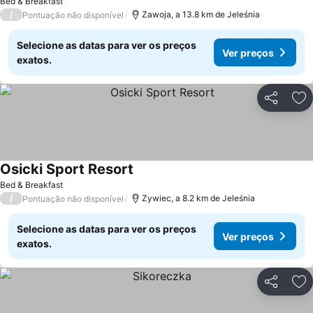
Bed & Breakfast
/
Zawoja, a 13.8 km de Jeleśnia
Pontuação não disponível
Selecione as datas para ver os preços
Ver preços
exatos.
Partilhar
Ad
Osicki Sport Resort
Ver preços
Bed & Breakfast
/
Zywiec, a 8.2 km de Jeleśnia
Pontuação não disponível
Selecione as datas para ver os preços
Ver preços
exatos.
Partilhar
Ad