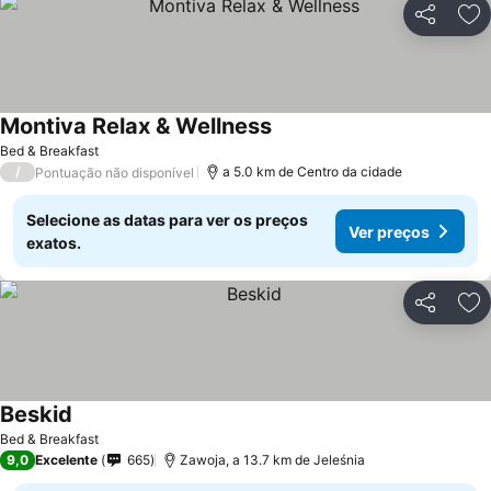
Partilhar
Ad
Montiva Relax & Wellness
Ver preços
Bed & Breakfast
/
a 5.0 km de Centro da cidade
Pontuação não disponível
Selecione as datas para ver os preços
Ver preços
exatos.
Partilhar
Ad
Beskid
Ver preços
Bed & Breakfast
9,0
Excelente
665
Zawoja, a 13.7 km de Jeleśnia