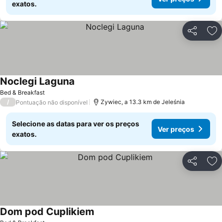
exatos.
Partilhar
Ad
Noclegi Laguna
Ver preços
Bed & Breakfast
/
Zywiec, a 13.3 km de Jeleśnia
Pontuação não disponível
Selecione as datas para ver os preços
Ver preços
exatos.
Partilhar
Ad
Dom pod Cuplikiem
Ver preços