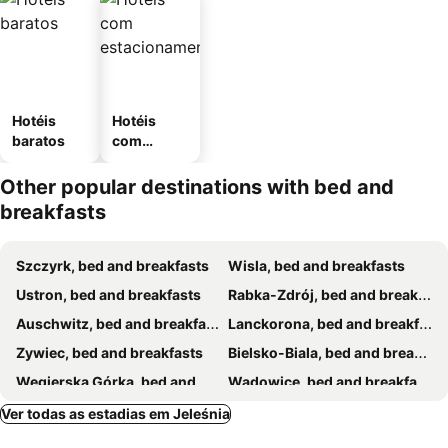
Hotéis
Hotéis
baratos
com
estaciona
mento
Other popular destinations with bed and
breakfasts
Szczyrk, bed and breakfasts
Wisla, bed and breakfasts
Ustron, bed and breakfasts
Rabka-Zdrój, bed and breakfasts
Auschwitz, bed and breakfasts
Lanckorona, bed and breakfasts
Zywiec, bed and breakfasts
Bielsko-Biala, bed and breakfasts
Węgierska Górka, bed and breakfasts
Wadowice, bed and breakfasts
Przeciszów, bed and breakfasts
Miedzybrodzie Zywieckie, bed and breakfasts
Ver todas as estadias em Jeleśnia
Zuberec, bed and breakfasts
Brenna, bed and breakfasts