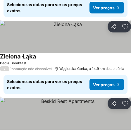
Selecione as datas para ver os preços
Ver preços
exatos.
Partilhar
Ad
Zielona Łąka
Ver preços
Bed & Breakfast
/
Węgierska Górka, a 14.9 km de Jeleśnia
Pontuação não disponível
Selecione as datas para ver os preços
Ver preços
exatos.
Partilhar
Ad