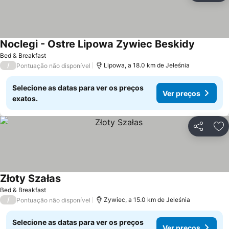
Noclegi - Ostre Lipowa Zywiec Beskidy
Ver preç
Bed & Breakfast
/
Lipowa, a 18.0 km de Jeleśnia
Pontuação não disponível
Selecione as datas para ver os preços
Ver preços
exatos.
Partilhar
Ad
Złoty Szałas
Ver preços
Bed & Breakfast
/
Zywiec, a 15.0 km de Jeleśnia
Pontuação não disponível
Selecione as datas para ver os preços
Ver preços