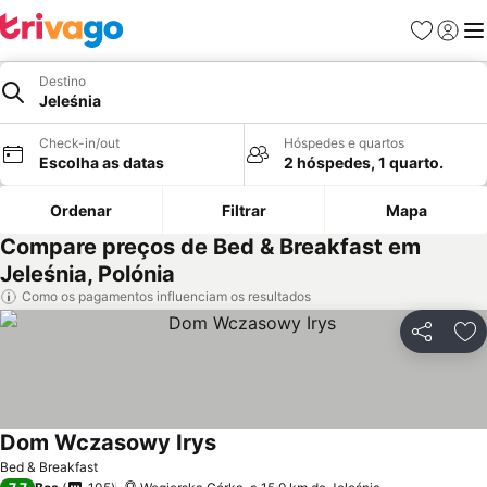
Favoritos
Iniciar
Me
Destino
Jeleśnia
Check-in/out
Hóspedes e quartos
Escolha as datas
2 hóspedes, 1 quarto.
Ordenar
Filtrar
Mapa
Compare preços de Bed & Breakfast em
Jeleśnia, Polónia
Como os pagamentos influenciam os resultados
Partilhar
Ad
Dom Wczasowy Irys
Ver preços
Bed & Breakfast