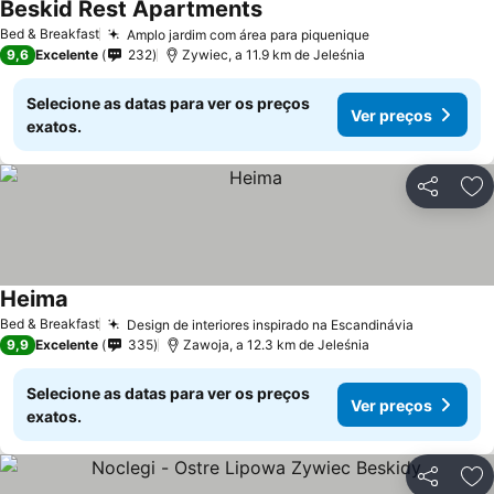
Beskid Rest Apartments
Ver preços
Bed & Breakfast
Amplo jardim com área para piquenique
Ver preços
9,6
Excelente
232
Zywiec, a 11.9 km de Jeleśnia
Selecione as datas para ver os preços
Ver preços
exatos.
Partilhar
Ad
Heima
Ver preços
Bed & Breakfast
Design de interiores inspirado na Escandinávia
Ver preço
9,9
Excelente
335
Zawoja, a 12.3 km de Jeleśnia
Selecione as datas para ver os preços
Ver preços
exatos.
Partilhar
Ad