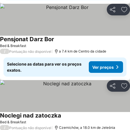
Partilhar
Ad
Pensjonat Darz Bor
Ver preços
Bed & Breakfast
/
a 7.4 km de Centro da cidade
Pontuação não disponível
Selecione as datas para ver os preços
Ver preços
exatos.
Partilhar
Ad
Noclegi nad zatoczka
Ver preços
Bed & Breakfast
/
Czernichów, a 18.0 km de Jeleśnia
Pontuação não disponível