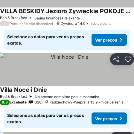
VILLA BESKIDY Jezioro Zywieckie POKOJE Z LAZIENKA KLIMATYZACJA TV WIFI
Ver preços
Bed & Breakfast
Sauna finlandesa relaxante
Ver preços
/
Zywiec, a 14.0 km de Jeleśnia
Pontuação não disponível
Selecione as datas para ver os preços
Ver preços
exatos.
Partilhar
Ad
Villa Noce i Dnie
Ver preços
Bed & Breakfast
Alojamento com vista para a montanha
Ver preços
9,3
Excelente
328
Radziechowy-Wieprz, a 13.9 km de Jeleśnia
Selecione as datas para ver os preços
Ver preços
exatos.