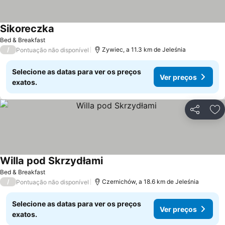
Sikoreczka
Ver preços
Bed & Breakfast
/
Zywiec, a 11.3 km de Jeleśnia
Pontuação não disponível
Selecione as datas para ver os preços
Ver preços
exatos.
Partilhar
Ad
Willa pod Skrzydłami
Ver preços
Bed & Breakfast
/
Czernichów, a 18.6 km de Jeleśnia
Pontuação não disponível
Selecione as datas para ver os preços
Ver preços
exatos.