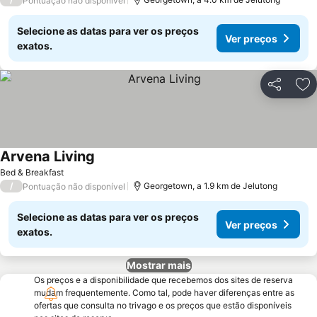
Pontuação não disponível
Selecione as datas para ver os preços
Ver preços
exatos.
Partilhar
Ad
Arvena Living
Ver preços
Bed & Breakfast
/
Georgetown, a 1.9 km de Jelutong
Pontuação não disponível
Selecione as datas para ver os preços
Ver preços
exatos.
Mostrar mais
Os preços e a disponibilidade que recebemos dos sites de reserva
mudam frequentemente. Como tal, pode haver diferenças entre as
ofertas que consulta no trivago e os preços que estão disponíveis