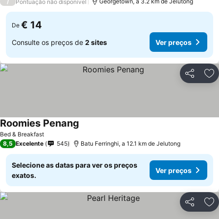
/
Georgetown, a 3.2 km de Jelutong
Pontuação não disponível
€ 14
De
Consulte os preços de
2 sites
Ver preços
Partilhar
Ad
Roomies Penang
Ver preços
Bed & Breakfast
8,5
Excelente
545
Batu Ferringhi, a 12.1 km de Jelutong
Selecione as datas para ver os preços
Ver preços
exatos.
Partilhar
Ad