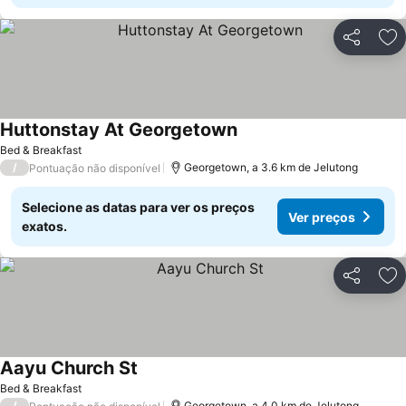
Partilhar
Ad
Huttonstay At Georgetown
Ver preços
Bed & Breakfast
/
Georgetown, a 3.6 km de Jelutong
Pontuação não disponível
Selecione as datas para ver os preços
Ver preços
exatos.
Partilhar
Ad
Aayu Church St
Ver preços
Bed & Breakfast
/
Georgetown, a 4.0 km de Jelutong