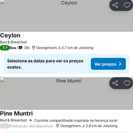
Partilhar
Ad
Ceylon
Ver preços
Bed & Breakfast
7,7
Boa
26
Georgetown, a 3.7 km de Jelutong
Selecione as datas para ver os preços
Ver preços
exatos.
Partilhar
Ad
Pine Muntri
Ver preços
Bed & Breakfast
Cozinha compartilhada inspirada na herança local
Ver pr
/
Georgetown, a 3.8 km de Jelutong
Pontuação não disponível