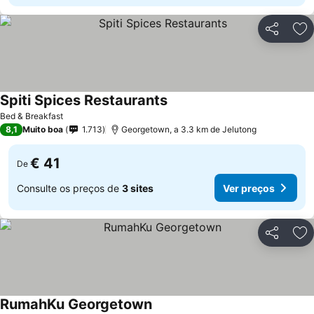
Partilhar
Ad
Spiti Spices Restaurants
Ver preços
Bed & Breakfast
8,1
Muito boa
1.713
Georgetown, a 3.3 km de Jelutong
€ 41
De
Consulte os preços de
3 sites
Ver preços
Partilhar
Ad
RumahKu Georgetown
Ver preços