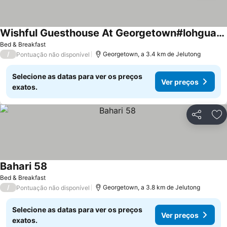
Wishful Guesthouse At Georgetown#lohguanlye#budgetstay
Ver preços
Bed & Breakfast
/
Georgetown, a 3.4 km de Jelutong
Pontuação não disponível
Selecione as datas para ver os preços
Ver preços
exatos.
Partilhar
Ad
Bahari 58
Ver preços
Bed & Breakfast
/
Georgetown, a 3.8 km de Jelutong
Pontuação não disponível
Selecione as datas para ver os preços
Ver preços
exatos.