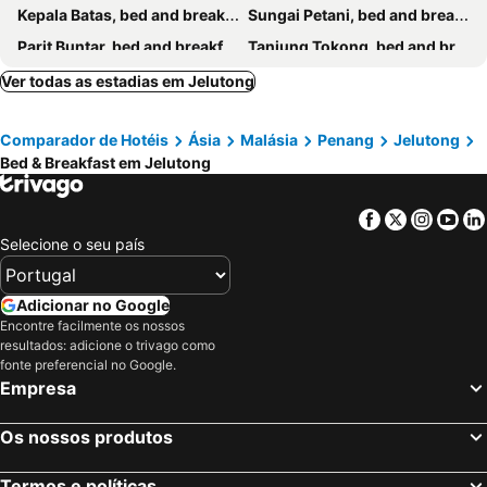
Kepala Batas, bed and breakfasts
Sungai Petani, bed and breakfasts
Parit Buntar, bed and breakfasts
Tanjung Tokong, bed and breakfasts
Ver todas as estadias em Jelutong
Comparador de Hotéis
Ásia
Malásia
Penang
Jelutong
Bed & Breakfast em Jelutong
Facebook
Twitter
Insta
Yo
Selecione o seu país
Adicionar no Google
Encontre facilmente os nossos
resultados: adicione o trivago como
fonte preferencial no Google.
Empresa
Os nossos produtos
Termos e políticas