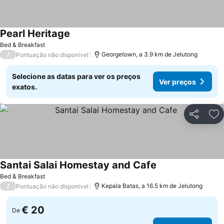
Pearl Heritage
Ver preços
Bed & Breakfast
/
Georgetown, a 3.9 km de Jelutong
Pontuação não disponível
Selecione as datas para ver os preços
Ver preços
exatos.
Partilhar
Ad
Santai Salai Homestay and Cafe
Ver preços
Bed & Breakfast
/
Kepala Batas, a 16.5 km de Jelutong
Pontuação não disponível
€ 20
De