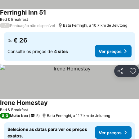
Ferringhi Inn 51
Ver preços
Bed & Breakfast
/
Batu Ferringhi, a 10.7 km de Jelutong
Pontuação não disponível
€ 26
De
Consulte os preços de
4 sites
Ver preços
Partilhar
Ad
Irene Homestay
Ver preços
Bed & Breakfast
8,0
Muito boa
5
Batu Ferringhi, a 11.7 km de Jelutong
Selecione as datas para ver os preços
Ver preços
exatos.