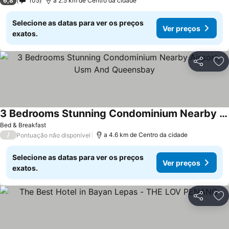
6,8
105
a 2.5 km de Centro da cidade
Selecione as datas para ver os preços
Ver preços
exatos.
Partilhar
Ad
3 Bedrooms Stunning Condominium Nearby Airport, Usm And Queensbay
Ver preços
Bed & Breakfast
/
a 4.6 km de Centro da cidade
Pontuação não disponível
Selecione as datas para ver os preços
Ver preços
exatos.
Partilhar
Ad