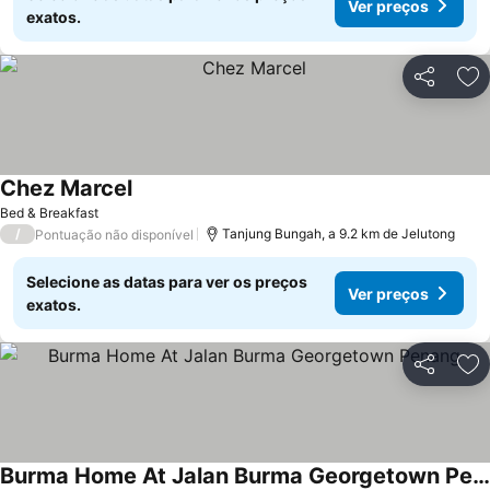
Ver preços
exatos.
Partilhar
Ad
Chez Marcel
Ver preços
Bed & Breakfast
/
Tanjung Bungah, a 9.2 km de Jelutong
Pontuação não disponível
Selecione as datas para ver os preços
Ver preços
exatos.
Partilhar
Ad
Burma Home At Jalan Burma Georgetown Penang