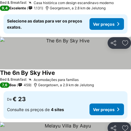
Bed & Breakfast
Casa histórica com design escandinavo moderno
Ver pre
9,4
Excelente
1.131
Georgetown, a 2.8 km de Jelutong
Selecione as datas para ver os preços
Ver preços
exatos.
Partilhar
Ad
The 6n By Sky Hive
Ver preços
Bed & Breakfast
Acomodações para famílias
Ver preços
7,6
Boa
459
Georgetown, a 2.9 km de Jelutong
€ 23
De
Consulte os preços de
4 sites
Ver preços
Partilhar