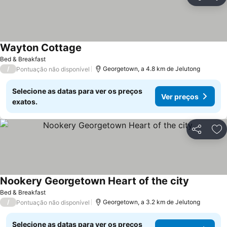
Partilhar
Ad
Wayton Cottage
Ver preços
Bed & Breakfast
/
Georgetown, a 4.8 km de Jelutong
Pontuação não disponível
Selecione as datas para ver os preços
Ver preços
exatos.
Partilhar
Ad
Nookery Georgetown Heart of the city
Ver preço
Bed & Breakfast
/
Georgetown, a 3.2 km de Jelutong
Pontuação não disponível
Selecione as datas para ver os preços