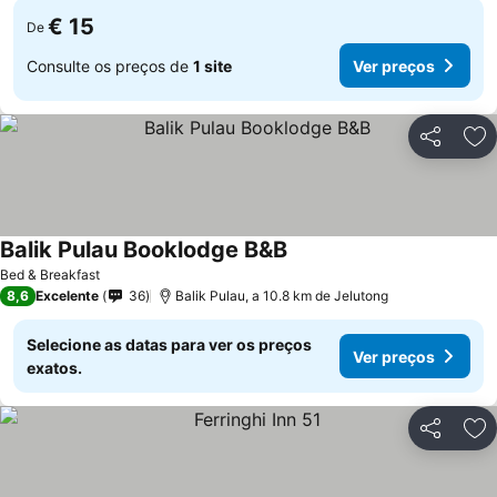
€ 15
De
Consulte os preços de
1 site
Ver preços
Partilhar
Ad
Balik Pulau Booklodge B&B
Ver preços
Bed & Breakfast
8,6
Excelente
36
Balik Pulau, a 10.8 km de Jelutong
Selecione as datas para ver os preços
Ver preços
exatos.
Partilhar
Ad