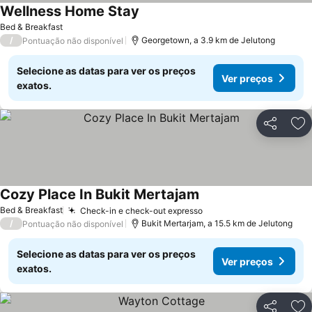
Wellness Home Stay
Ver preços
Bed & Breakfast
/
Georgetown, a 3.9 km de Jelutong
Pontuação não disponível
Selecione as datas para ver os preços
Ver preços
exatos.
Partilhar
Ad
Cozy Place In Bukit Mertajam
Ver preços
Bed & Breakfast
Check-in e check-out expresso
Ver preços
/
Bukit Mertarjam, a 15.5 km de Jelutong
Pontuação não disponível
Selecione as datas para ver os preços
Ver preços
exatos.