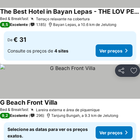
The Best Hotel in Bayan Lepas - THE LOV PENANG
Ver preços
Bed & Breakfast
Terraço relaxante na cobertura
Ver preços
8,5
Excelente
1.185
Bayan Lepas, a 10.6 km de Jelutong
€ 31
De
Consulte os preços de
4 sites
Ver preços
Partilhar
Ad
G Beach Front Villa
Ver preços
Bed & Breakfast
Lareira externa e área de piquenique
Ver preços
9,2
Excelente
296
Tanjung Bungah, a 9.3 km de Jelutong
Selecione as datas para ver os preços
Ver preços
exatos.