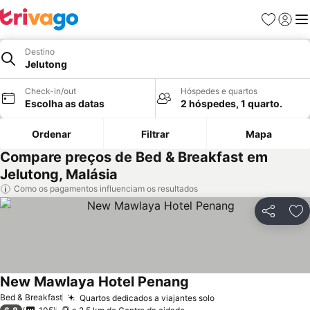
Favoritos
Iniciar
Me
Destino
Jelutong
Check-in/out
Hóspedes e quartos
Escolha as datas
2 hóspedes, 1 quarto.
Ordenar
Filtrar
Mapa
Compare preços de Bed & Breakfast em
Jelutong, Malásia
Como os pagamentos influenciam os resultados
Partilhar
Ad
New Mawlaya Hotel Penang
Ver preços
Bed & Breakfast
Quartos dedicados a viajantes solo
Ver preços