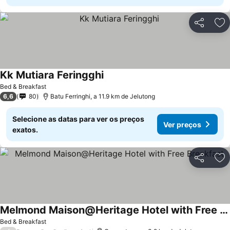
Partilhar
Ad
Kk Mutiara Feringghi
Ver preços
Bed & Breakfast
6,6
80
Batu Ferringhi, a 11.9 km de Jelutong
Selecione as datas para ver os preços
Ver preços
exatos.
Partilhar
Ad
Melmond Maison@Heritage Hotel with Free Breakfast
Ver preços
Bed & Breakfast