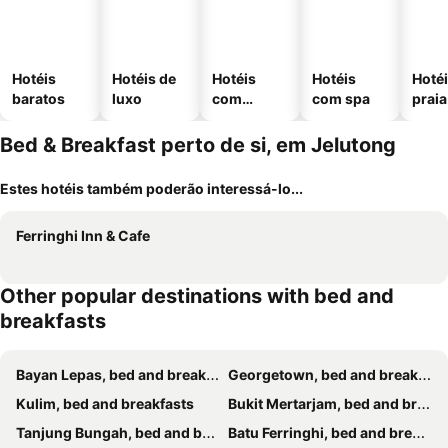
Hotéis
Hotéis de
Hotéis
Hotéis
Hotéi
baratos
luxo
com
com spa
praia
piscinas
Bed & Breakfast perto de si, em Jelutong
Estes hotéis também poderão interessá-lo...
Ferringhi Inn & Cafe
Other popular destinations with bed and
breakfasts
Bayan Lepas, bed and breakfasts
Georgetown, bed and breakfasts
Kulim, bed and breakfasts
Bukit Mertarjam, bed and breakfasts
Tanjung Bungah, bed and breakfasts
Batu Ferringhi, bed and breakfasts