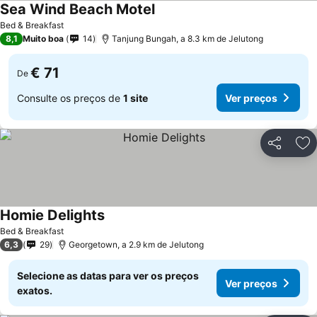
Sea Wind Beach Motel
Ver preços
Bed & Breakfast
8,1
Muito boa
14
Tanjung Bungah, a 8.3 km de Jelutong
€ 71
De
Consulte os preços de
1 site
Ver preços
Partilhar
Ad
Homie Delights
Ver preços
Bed & Breakfast
6,3
29
Georgetown, a 2.9 km de Jelutong
Selecione as datas para ver os preços
Ver preços
exatos.