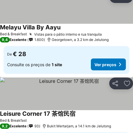
Ad
Melayu Villa By Aayu
Ver preços
Bed & Breakfast
Vistas para o pátio interno e rua tranquila
Ver preços
9,4
Excelente
1.600
Georgetown, a 3.2 km de Jelutong
€ 28
De
Consulte os preços de
1 site
Ver preços
Partilhar
Ad
Leisure Corner 17 茶馆民宿
Ver preços
Bed & Breakfast
9,2
Excelente
93
Bukit Mertarjam, a 14.1 km de Jelutong