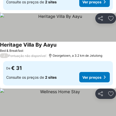
Consulte os preços de
2 sites
Ver preços
Partilhar
Ad
Heritage Villa By Aayu
Ver preços
Bed & Breakfast
/
Georgetown, a 3.2 km de Jelutong
Pontuação não disponível
€ 31
De
Consulte os preços de
2 sites
Ver preços
Partilhar
Ad