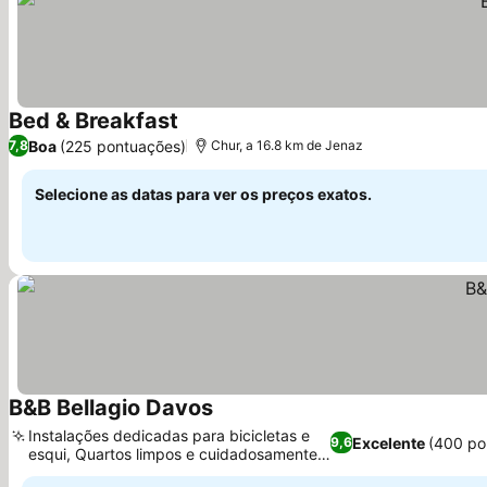
Bed & Breakfast
Boa
(225 pontuações)
7,8
Chur, a 16.8 km de Jenaz
Selecione as datas para ver os preços exatos.
B&B Bellagio Davos
Instalações dedicadas para bicicletas e
Excelente
(400 po
9,6
esqui, Quartos limpos e cuidadosamente
projetados