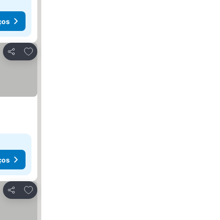
ços
Adicionar aos favoritos
Partilhar
ços
Adicionar aos favoritos
Partilhar