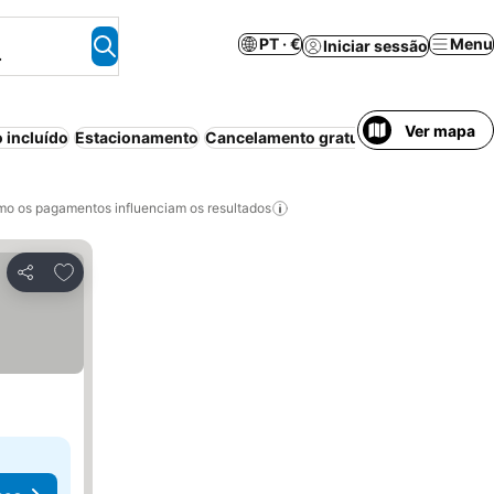
PT · €
Menu
Iniciar sessão
.
Ver mapa
 incluído
Estacionamento
Cancelamento gratuito
o os pagamentos influenciam os resultados
Adicionar aos favoritos
Partilhar