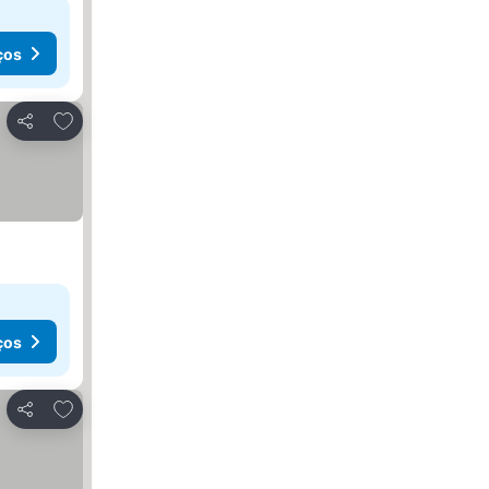
ços
Adicionar aos favoritos
Partilhar
ços
Adicionar aos favoritos
Partilhar