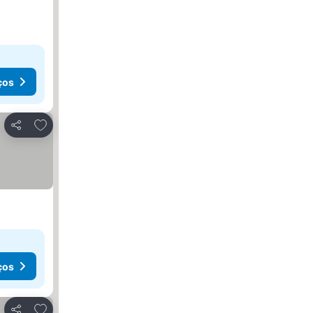
ços
Adicionar aos favoritos
Partilhar
ços
Adicionar aos favoritos