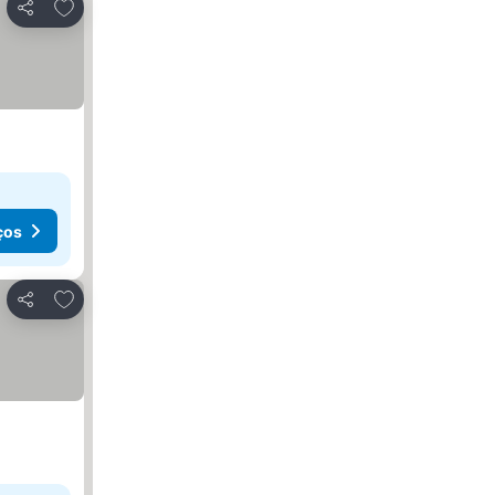
Adicionar aos favoritos
Partilhar
ços
Adicionar aos favoritos
Partilhar