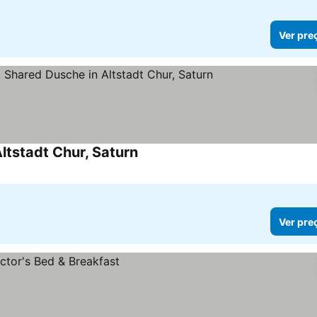
Ver pre
ltstadt Chur, Saturn
Ver pre