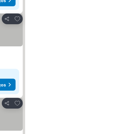
ços
Adicionar aos favoritos
Partilhar
ços
Adicionar aos favoritos
Partilhar