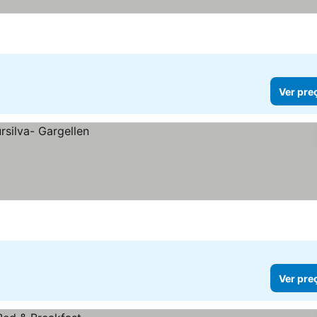
Ver pre
Ver pre