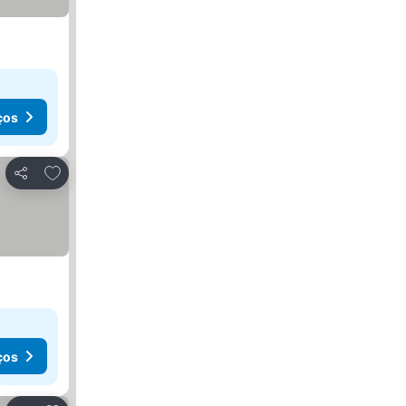
ços
Adicionar aos favoritos
Partilhar
ços