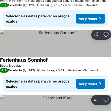
Bed & Breakfast
Instalações para guardar esquis e equipamentos de trilha
Ve
9,2
Excelente
129
Waidring, a 15.7 km de Kössen-Schwendt
Selecione as datas para ver os preços
Ver preços
exatos.
Partilhar
Ad
Ferienhaus Sonnhof
Ver preços
Bed & Breakfast
9,9
Excelente
142
Walchsee, a 5.4 km de Kössen-Schwendt
Selecione as datas para ver os preços
Ver preços
exatos.
Partilhar
Ad