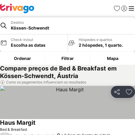
Favoritos
Iniciar
Me
Destino
Kössen-Schwendt
Check-in/out
Hóspedes e quartos
Escolha as datas
2 hóspedes, 1 quarto.
Ordenar
Filtrar
Mapa
Compare preços de Bed & Breakfast em
Kössen-Schwendt, Áustria
Como os pagamentos influenciam os resultados
Partilhar
Ad
Haus Margit
Ver preços
Bed & Breakfast