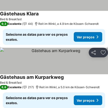
Gästehaus Klara
Ver preços
Bed & Breakfast
9,3
Excelente
44
Reit im Winkl, a 4.9 km de Kössen-Schwendt
Selecione as datas para ver os preços
Ver preços
exatos.
Partilhar
Ad
Gästehaus am Kurparkweg
Ver preços
Bed & Breakfast
8,6
Excelente
217
Reit im Winkl, a 5.0 km de Kössen-Schwendt
Selecione as datas para ver os preços
Ver preços
exatos.