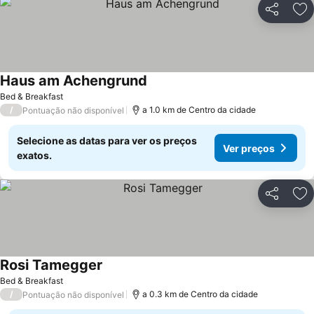
Partilhar
Ad
Haus am Achengrund
Ver preços
Bed & Breakfast
/
a 1.0 km de Centro da cidade
Pontuação não disponível
Selecione as datas para ver os preços
Ver preços
exatos.
Partilhar
Ad
Rosi Tamegger
Ver preços
Bed & Breakfast
/
a 0.3 km de Centro da cidade
Pontuação não disponível