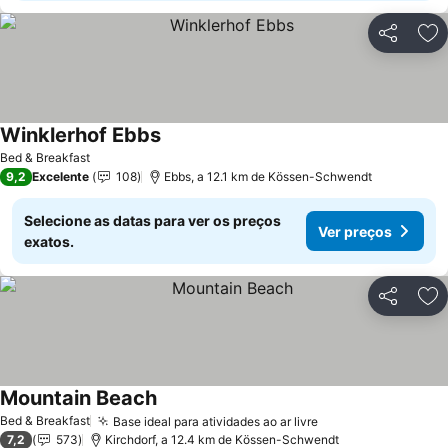
Partilhar
Ad
Winklerhof Ebbs
Ver preços
Bed & Breakfast
9,2
Excelente
108
Ebbs, a 12.1 km de Kössen-Schwendt
Selecione as datas para ver os preços
Ver preços
exatos.
Partilhar
Ad
Mountain Beach
Ver preços
Bed & Breakfast
Base ideal para atividades ao ar livre
Ver preços
7,2
573
Kirchdorf, a 12.4 km de Kössen-Schwendt