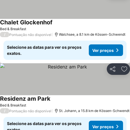
Chalet Glockenhof
Ver preços
Bed & Breakfast
/
Walchsee, a 8.1 km de Kössen-Schwendt
Pontuação não disponível
Selecione as datas para ver os preços
Ver preços
exatos.
Partilhar
Ad
Residenz am Park
Ver preços
Bed & Breakfast
/
St. Johann, a 15.8 km de Kössen-Schwendt
Pontuação não disponível
Selecione as datas para ver os preços
Ver preços
exatos.