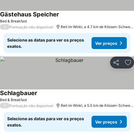
Gästehaus Speicher
Ver preços
Bed & Breakfast
/
Reit im Winkl, a 4.7 km de Kössen-Schwend
Pontuação não disponível
Selecione as datas para ver os preços
Ver preços
exatos.
Partilhar
Ad
Schlagbauer
Ver preços
Bed & Breakfast
/
Reit im Winkl, a 5.0 km de Kössen-Schwend
Pontuação não disponível
Selecione as datas para ver os preços
Ver preços
exatos.