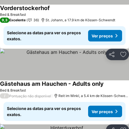
Vorderstockerhof
Ver preços
Bed & Breakfast
9,3
Excelente
36
St. Johann, a 17.9 km de Kössen-Schwendt
Selecione as datas para ver os preços
Ver preços
exatos.
Partilhar
Ad
Gästehaus am Hauchen - Adults only
Ver preços
Bed & Breakfast
/
Reit im Winkl, a 5.4 km de Kössen-Schwend
Pontuação não disponível
Selecione as datas para ver os preços
Ver preços
exatos.