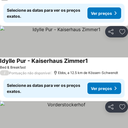
Selecione as datas para ver os preços
Ver preços
exatos.
Partilhar
Ad
Idylle Pur - Kaiserhaus Zimmer1
Ver preços
Bed & Breakfast
/
Ebbs, a 12.5 km de Kössen-Schwendt
Pontuação não disponível
Selecione as datas para ver os preços
Ver preços
exatos.
Partilhar
Ad