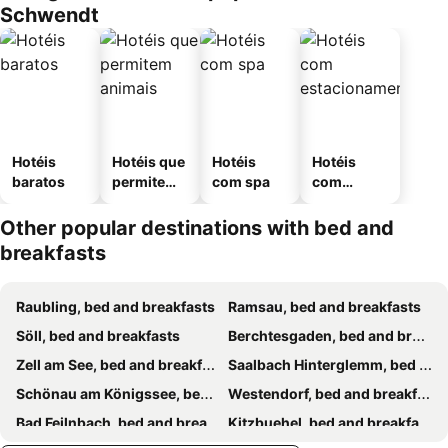
Schwendt
Hotéis
Hotéis que
Hotéis
Hotéis
baratos
permitem
com spa
com
animais
estaciona
mento
Other popular destinations with bed and
breakfasts
Raubling, bed and breakfasts
Ramsau, bed and breakfasts
Söll, bed and breakfasts
Berchtesgaden, bed and breakfasts
Zell am See, bed and breakfasts
Saalbach Hinterglemm, bed and breakfasts
Schönau am Königssee, bed and breakfasts
Westendorf, bed and breakfasts
Bad Feilnbach, bed and breakfasts
Kitzbuehel, bed and breakfasts