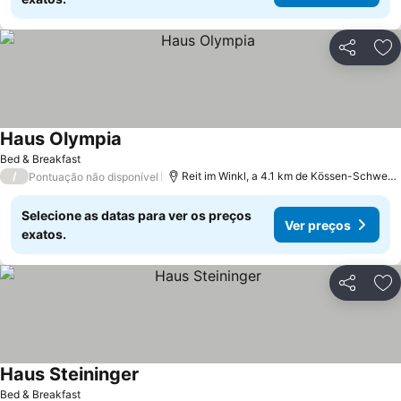
Partilhar
Ad
Haus Olympia
Ver preços
Bed & Breakfast
/
Reit im Winkl, a 4.1 km de Kössen-Schwend
Pontuação não disponível
Selecione as datas para ver os preços
Ver preços
exatos.
Partilhar
Ad
Haus Steininger
Ver preços
Bed & Breakfast