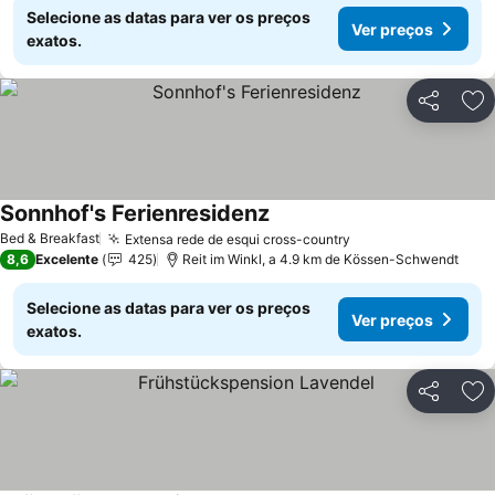
Selecione as datas para ver os preços
Ver preços
exatos.
Partilhar
Ad
Sonnhof's Ferienresidenz
Ver preços
Bed & Breakfast
Extensa rede de esqui cross-country
Ver preços
8,6
Excelente
425
Reit im Winkl, a 4.9 km de Kössen-Schwendt
Selecione as datas para ver os preços
Ver preços
exatos.
Partilhar
Ad