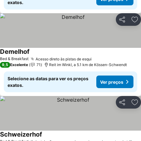
exatos.
Partilhar
Ad
Demelhof
Ver preços
Bed & Breakfast
Acesso direto às pistas de esqui
Ver preços
9,5
Excelente
71
Reit im Winkl, a 5.1 km de Kössen-Schwendt
Selecione as datas para ver os preços
Ver preços
exatos.
Partilhar
Ad
Schweizerhof
Ver preços