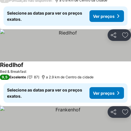
/
a 0.6 km de Centro da cidade
Pontuação não disponível
Selecione as datas para ver os preços
Ver preços
exatos.
Partilhar
Ad
Riedlhof
Ver preços
Bed & Breakfast
9,5
Excelente
87
a 2.9 km de Centro da cidade
Selecione as datas para ver os preços
Ver preços
exatos.
Partilhar
Ad