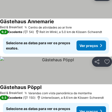
Gästehaus Annemarie
Ver preços
Bed & Breakfast
Centro de atividades ao ar livre
Ver preços
9,2
Excelente
54
Reit im Winkl, a 5.0 km de Kössen-Schwendt
Selecione as datas para ver os preços
Ver preços
exatos.
Partilhar
Ad
Gästehaus Pöppl
Ver preços
Bed & Breakfast
Varandas com vista panorâmica da montanha
Ver preços
9,5
Excelente
150
Unterwössen, a 8.6 km de Kössen-Schwendt
Selecione as datas para ver os preços
Ver preços