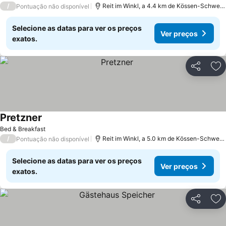
/
Reit im Winkl, a 4.4 km de Kössen-Schwen
Pontuação não disponível
Selecione as datas para ver os preços
Ver preços
exatos.
Partilhar
Ad
Pretzner
Ver preços
Bed & Breakfast
/
Reit im Winkl, a 5.0 km de Kössen-Schwend
Pontuação não disponível
Selecione as datas para ver os preços
Ver preços
exatos.
Partilhar
Ad