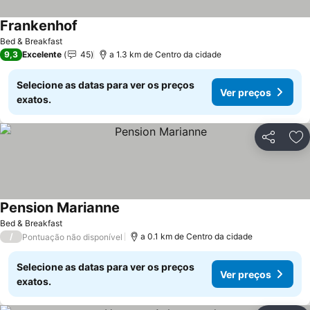
Frankenhof
Ver preços
Bed & Breakfast
9,3
Excelente
45
a 1.3 km de Centro da cidade
Selecione as datas para ver os preços
Ver preços
exatos.
Partilhar
Ad
Pension Marianne
Ver preços
Bed & Breakfast
/
a 0.1 km de Centro da cidade
Pontuação não disponível
Selecione as datas para ver os preços
Ver preços
exatos.