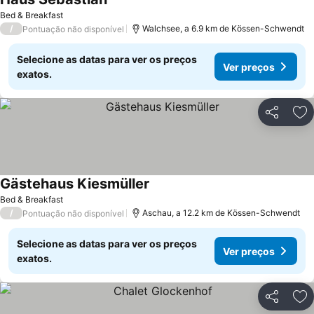
Ver preços
Bed & Breakfast
/
Walchsee, a 6.9 km de Kössen-Schwendt
Pontuação não disponível
Selecione as datas para ver os preços
Ver preços
exatos.
Partilhar
Ad
Gästehaus Kiesmüller
Ver preços
Bed & Breakfast
/
Aschau, a 12.2 km de Kössen-Schwendt
Pontuação não disponível
Selecione as datas para ver os preços
Ver preços
exatos.
Partilhar
Ad