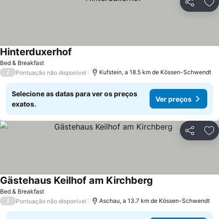
Partilhar
Ad
Hinterduxerhof
Ver preços
Bed & Breakfast
/
Kufstein, a 18.5 km de Kössen-Schwendt
Pontuação não disponível
Selecione as datas para ver os preços
Ver preços
exatos.
Partilhar
Ad
Gästehaus Keilhof am Kirchberg
Ver preços
Bed & Breakfast
/
Aschau, a 13.7 km de Kössen-Schwendt
Pontuação não disponível