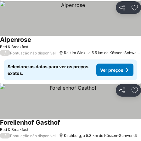
Partilhar
Ad
Alpenrose
Ver preços
Bed & Breakfast
/
Reit im Winkl, a 5.5 km de Kössen-Schwend
Pontuação não disponível
Selecione as datas para ver os preços
Ver preços
exatos.
Partilhar
Ad
Forellenhof Gasthof
Ver preços
Bed & Breakfast
/
Kirchberg, a 5.3 km de Kössen-Schwendt
Pontuação não disponível