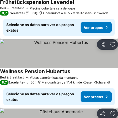
Frühstückspension Lavendel
Ver preços
Bed & Breakfast
Piscina coberta e sala de jogos
Ver preços
8,7
Excelente
351
Oberaudorf, a 18.5 km de Kössen-Schwendt
Selecione as datas para ver os preços
Ver preços
exatos.
Partilhar
Ad
Wellness Pension Hubertus
Ver preços
Bed & Breakfast
Vistas panorâmicas da montanha
Ver preços
8,7
Excelente
50
Marquartstein, a 11.4 km de Kössen-Schwendt
Selecione as datas para ver os preços
Ver preços
exatos.
Partilhar
Ad