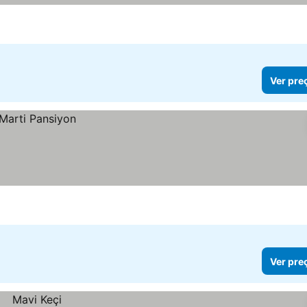
Ver pre
Ver pre