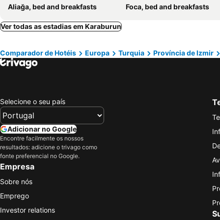
Aliağa, bed and breakfasts
Foca, bed and breakfasts
Ver todas as estadias em Karaburun
Comparador de Hotéis
Europa
Turquia
Província de Izmir
Selecione o seu país
Te
Te
Adicionar no Google
In
Encontre facilmente os nossos
De
resultados: adicione o trivago como
fonte preferencial no Google.
Av
Empresa
In
Sobre nós
Pr
Emprego
Pr
Investor relations
S