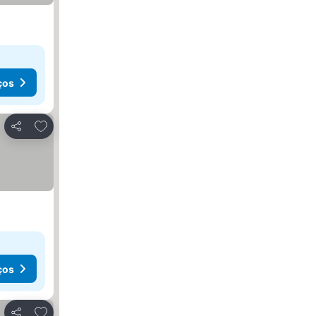
ços
Adicionar aos favoritos
Partilhar
ços
Adicionar aos favoritos