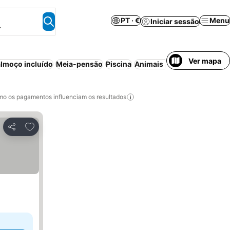
PT · €
Menu
Iniciar sessão
.
Ver mapa
lmoço incluído
Meia-pensão
Piscina
Animais permitidos
Aparth
o os pagamentos influenciam os resultados
Adicionar aos favoritos
Partilhar