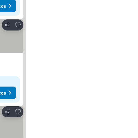
ços
Adicionar aos favoritos
Partilhar
ços
Adicionar aos favoritos
Partilhar