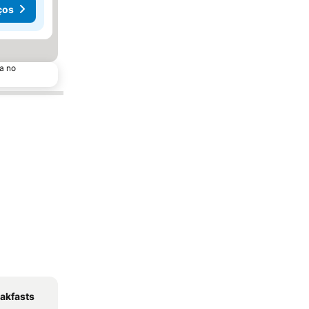
ços
a no
eakfasts