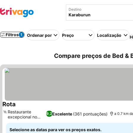
Destino
Filtros
1
Ordenar por
Preço
Localização
H
Compare preços de Bed & B
Rota
Ver preços
Restaurante
Excelente
(361 pontuações)
9,2
a 0.7 km da
excepcional no
Ver preços
local
Selecione as datas para ver os preços exatos.