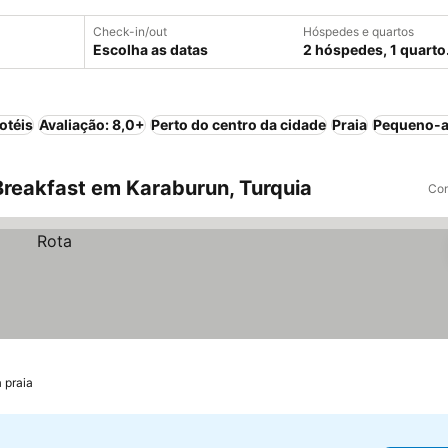
Check-in/out
Hóspedes e quartos
Escolha as datas
2 hóspedes, 1 quarto
otéis
Avaliação: 8,0+
Perto do centro da cidade
Praia
Pequeno-a
reakfast em Karaburun, Turquia
Com
 praia