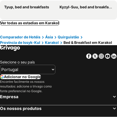
Tyup, bed and breakfasts
Kyzyl-Suu, bed and breakfasts
Ver todas as estadias em Karakol
Comparador de Hotéis
Ásia
Quirguistão
Província de Issyk-Kul
Karakol
Bed & Breakfast em Karakol
Facebook
Twitter
Insta
Yo
Selecione o seu país
Adicionar no Google
Encontre facilmente os nossos
resultados: adicione o trivago como
fonte preferencial no Google.
Empresa
Os nossos produtos