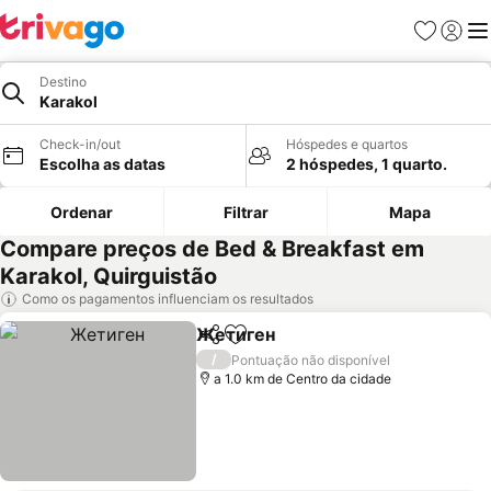
Favoritos
Iniciar
Me
Destino
Karakol
Check-in/out
Hóspedes e quartos
Escolha as datas
2 hóspedes, 1 quarto.
Ordenar
Filtrar
Mapa
Compare preços de Bed & Breakfast em
Karakol, Quirguistão
Como os pagamentos influenciam os resultados
Жетиген
Partilhar
Adicionar aos favoritos
/
Pontuação não disponível
a 1.0 km de Centro da cidade