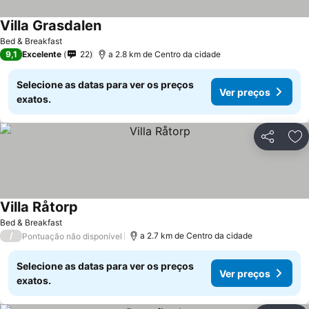
Villa Grasdalen
Bed & Breakfast
9,1
Excelente
22
a 2.8 km de Centro da cidade
Selecione as datas para ver os preços
Ver preços
exatos.
Partilhar
Ad
Villa Råtorp
Bed & Breakfast
/
a 2.7 km de Centro da cidade
Pontuação não disponível
Selecione as datas para ver os preços
Ver preços
exatos.