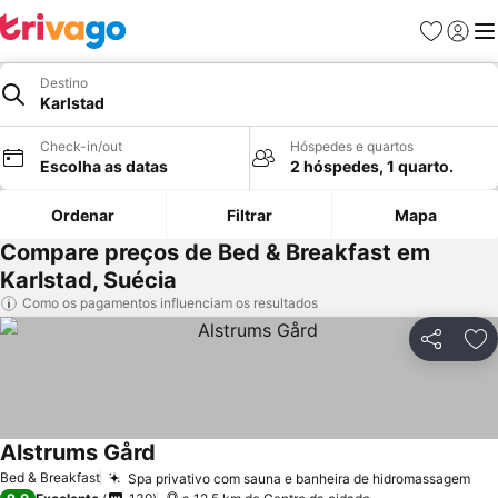
Favoritos
Iniciar
Me
Destino
Karlstad
Check-in/out
Hóspedes e quartos
Escolha as datas
2 hóspedes, 1 quarto.
Ordenar
Filtrar
Mapa
Compare preços de Bed & Breakfast em
Karlstad, Suécia
Como os pagamentos influenciam os resultados
Partilhar
Ad
Alstrums Gård
Bed & Breakfast
Spa privativo com sauna e banheira de hidromassagem