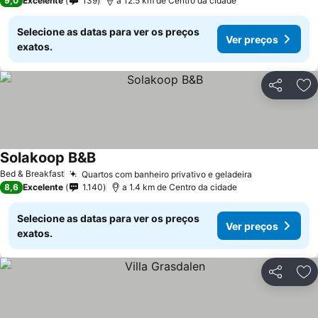
9,0
Excelente
139
a 12.5 km de Centro da cidade
Selecione as datas para ver os preços
Ver preços
exatos.
Partilhar
Ad
Solakoop B&B
Bed & Breakfast
Quartos com banheiro privativo e geladeira
8,6
Excelente
1.140
a 1.4 km de Centro da cidade
Selecione as datas para ver os preços
Ver preços
exatos.
Partilhar
Ad