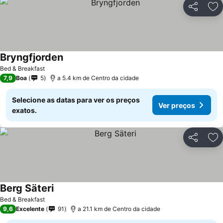
Partilhar
Ad
Bryngfjorden
Bed & Breakfast
7,9
Boa
5
a 5.4 km de Centro da cidade
Selecione as datas para ver os preços
Ver preços
exatos.
Partilhar
Ad
Berg Säteri
Bed & Breakfast
9,6
Excelente
91
a 21.1 km de Centro da cidade