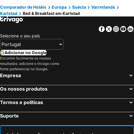
Comparador de Hotéis
Europa
Suécia
Varrmlands
Karlstad
Bed & Breakfast em Karlstad
Facebook
Twitter
Insta
Yo
Selecione o seu país
Adicionar no Google
Encontre facilmente os nossos
resultados: adicione o trivago como
fonte preferencial no Google.
Empresa
Os nossos produtos
Termos e políticas
Suporte