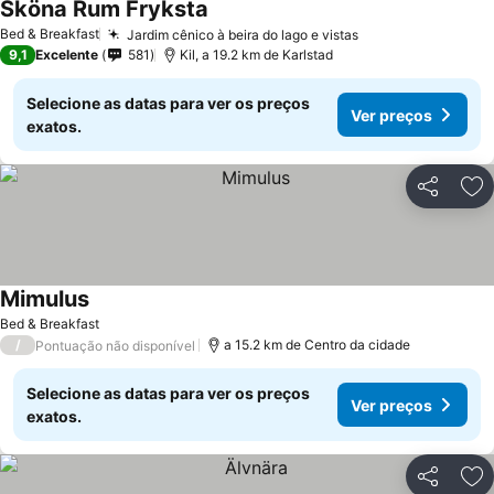
Sköna Rum Fryksta
Bed & Breakfast
Jardim cênico à beira do lago e vistas
9,1
Excelente
581
Kil, a 19.2 km de Karlstad
Selecione as datas para ver os preços
Ver preços
exatos.
Partilhar
Ad
Mimulus
Bed & Breakfast
/
a 15.2 km de Centro da cidade
Pontuação não disponível
Selecione as datas para ver os preços
Ver preços
exatos.
Partilhar
Ad