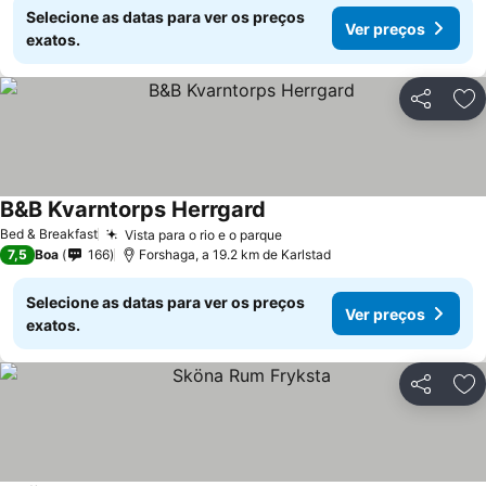
Selecione as datas para ver os preços
Ver preços
exatos.
Partilhar
Ad
B&B Kvarntorps Herrgard
Bed & Breakfast
Vista para o rio e o parque
7,5
Boa
166
Forshaga, a 19.2 km de Karlstad
Selecione as datas para ver os preços
Ver preços
exatos.
Partilhar
Ad