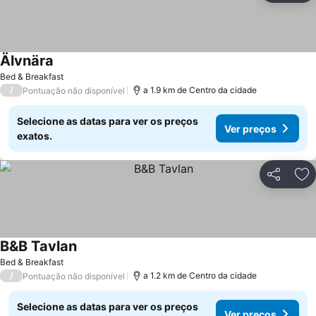
Älvnära
Bed & Breakfast
/
a 1.9 km de Centro da cidade
Pontuação não disponível
Selecione as datas para ver os preços
Ver preços
exatos.
Partilhar
Ad
B&B Tavlan
Bed & Breakfast
/
a 1.2 km de Centro da cidade
Pontuação não disponível
Selecione as datas para ver os preços
Ver preços