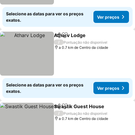
Selecione as datas para ver os preços
Ver preços
exatos.
Atharv Lodge
Partilhar
Adicionar aos favoritos
Ver preços
/
Pontuação não disponível
a 0.7 km de Centro da cidade
Selecione as datas para ver os preços
Ver preços
exatos.
Swastik Guest House
Partilhar
Adicionar aos favoritos
Ver 
/
Pontuação não disponível
a 0.7 km de Centro da cidade