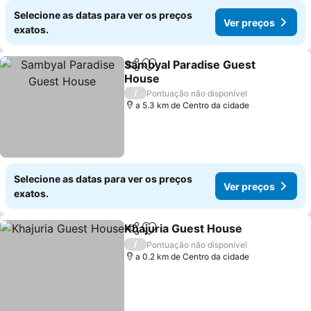
Selecione as datas para ver os preços
Ver preços
exatos.
Sambyal Paradise Guest
Partilhar
Adicionar aos favoritos
House
Ver preços
/
Pontuação não disponível
a 5.3 km de Centro da cidade
Selecione as datas para ver os preços
Ver preços
exatos.
Khajuria Guest House
Partilhar
Adicionar aos favoritos
Ver 
/
Pontuação não disponível
a 0.2 km de Centro da cidade