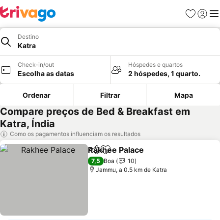
Favoritos
Iniciar
Me
Destino
Katra
Check-in/out
Hóspedes e quartos
Escolha as datas
2 hóspedes, 1 quarto.
Ordenar
Filtrar
Mapa
Compare preços de Bed & Breakfast em
Katra, Índia
Como os pagamentos influenciam os resultados
Rakhee Palace
Partilhar
Adicionar aos favoritos
Ver preços
7,5
Boa
10
Jammu, a 0.5 km de Katra