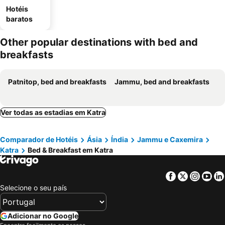
Hotéis
baratos
Other popular destinations with bed and
breakfasts
Patnitop, bed and breakfasts
Jammu, bed and breakfasts
Ver todas as estadias em Katra
Comparador de Hotéis
Ásia
Índia
Jammu e Caxemira
Katra
Bed & Breakfast em Katra
Facebook
Twitter
Insta
Yo
Selecione o seu país
Adicionar no Google