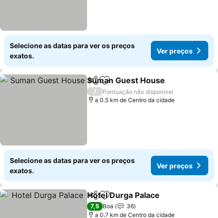
Selecione as datas para ver os preços
Ver preços
exatos.
Suman Guest House
Partilhar
Adicionar aos favoritos
Ver p
/
Pontuação não disponível
a 0.5 km de Centro da cidade
Selecione as datas para ver os preços
Ver preços
exatos.
Hotel Durga Palace
Partilhar
Adicionar aos favoritos
Ver pr
7,5
Boa
36
a 0.7 km de Centro da cidade