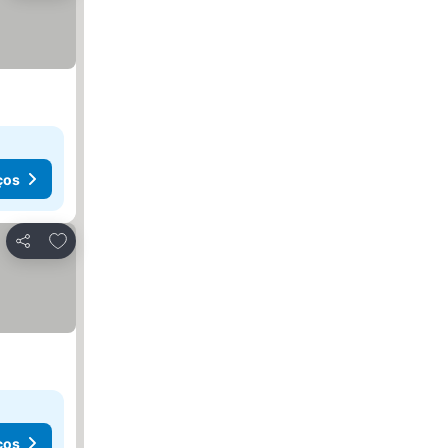
ços
Adicionar aos favoritos
Partilhar
ços