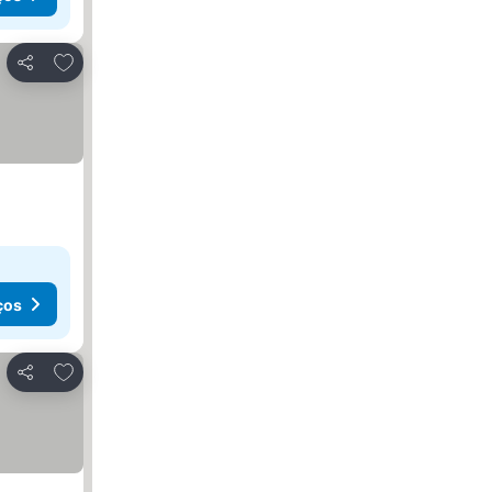
Adicionar aos favoritos
Partilhar
ços
Adicionar aos favoritos
Partilhar