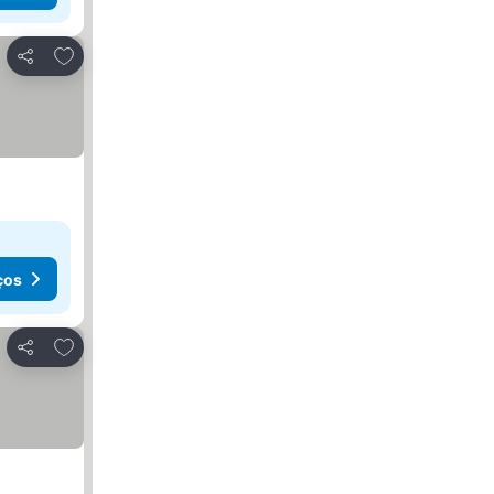
Adicionar aos favoritos
Partilhar
ços
Adicionar aos favoritos
Partilhar