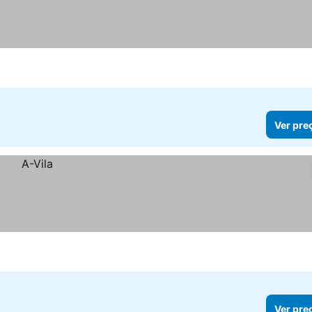
Ver pre
Ver pre