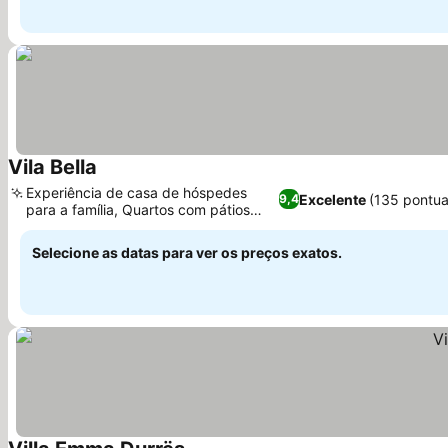
Vila Bella
Ver preços
Experiência de casa de hóspedes
Excelente
(135 pontu
9,4
para a família, Quartos com pátios
Ver preços
privativos
Selecione as datas para ver os preços exatos.