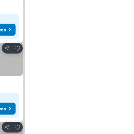
ços
Adicionar aos favoritos
Partilhar
ços
Adicionar aos favoritos
Partilhar