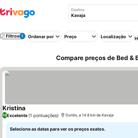
Destino
Filtros
1
Ordenar por
Preço
Localização
H
Compare preços de Bed & B
Kristina
Ver preços
Excelente
(1 pontuações)
10
Durrës, a 14.8 km de Kavaja
Selecione as datas para ver os preços exatos.