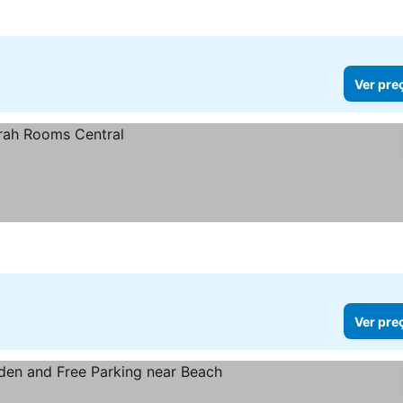
Ver pre
Ver pre