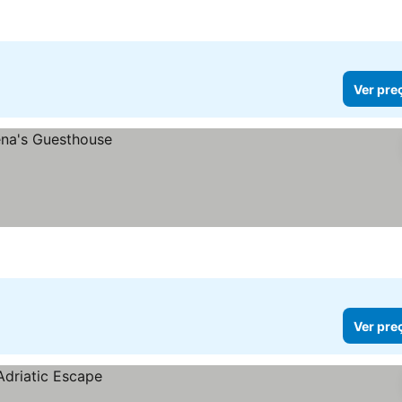
Ver pre
Ver pre