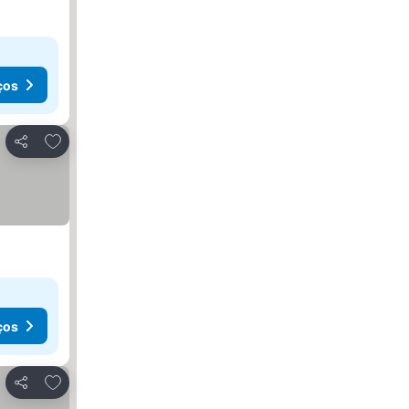
ços
Adicionar aos favoritos
Partilhar
ços
Adicionar aos favoritos
Partilhar