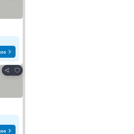
ços
Adicionar aos favoritos
Partilhar
ços