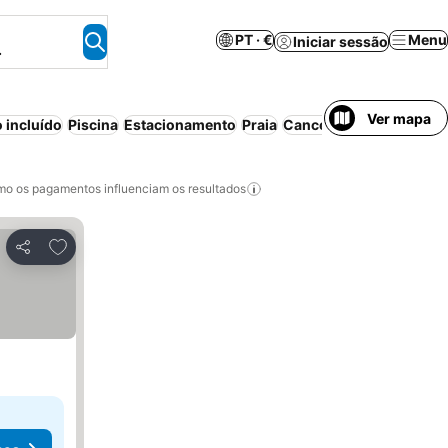
PT · €
Menu
Iniciar sessão
.
Ver mapa
 incluído
Piscina
Estacionamento
Praia
Cancelamento gratuito
o os pagamentos influenciam os resultados
Adicionar aos favoritos
Partilhar