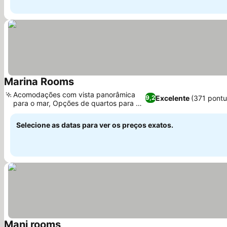
Marina Rooms
Ver preços
Acomodações com vista panorâmica
Excelente
(371 pont
9,2
para o mar, Opções de quartos para a
Ver preços
família
Selecione as datas para ver os preços exatos.
Mani rooms