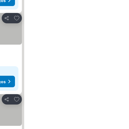
ços
Adicionar aos favoritos
Partilhar
ços
Adicionar aos favoritos
Partilhar