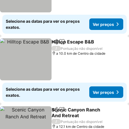
Selecione as datas para ver os preços
Ver preços
exatos.
Hilltop Escape B&B
Partilhar
Adicionar aos favoritos
Ver pre
/
Pontuação não disponível
a 10.0 km de Centro da cidade
Selecione as datas para ver os preços
Ver preços
exatos.
Scenic Canyon Ranch
Partilhar
Adicionar aos favoritos
And Retreat
Ver preços
/
Pontuação não disponível
a 12.1 km de Centro da cidade