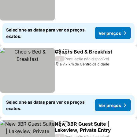
Selecione as datas para ver os preços
Ver preços
exatos.
Cheers Bed & Breakfast
Partilhar
Adicionar aos favoritos
Ve
/
Pontuação não disponível
a 7.7 km de Centro da cidade
Selecione as datas para ver os preços
Ver preços
exatos.
New 3BR Guest Suite |
Partilhar
Adicionar aos favoritos
Lakeview, Private Entry
Ver preços
/
Pontuação não disponível