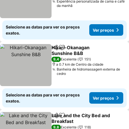
Experiência personalizada de cama e café
da manhã
Selecione as datas para ver os preços
Ver preços
exatos.
Hikari-Okanagan
Partilhar
Adicionar aos favoritos
Sunshine B&B
Ver preços
9,4
Excelente
151
a 0.7 km de Centro da cidade
Banheira de hidromassagem externa de
cedro
Selecione as datas para ver os preços
Ver preços
exatos.
Lake and the City Bed and
Partilhar
Adicionar aos favoritos
Breakfast
Ver preços
9,8
Excelente
118