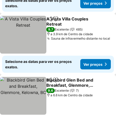
Selecione as datas para ver os preços
Ver preços
exatos.
A Vista Villa Couples
Partilhar
Adicionar aos favoritos
Retreat
Ver preços
9,7
Excelente
485
a 3.9 km de Centro da cidade
Sauna de infravermelho distante no local
Ve
Selecione as datas para ver os preços
Ver preços
exatos.
Blackbird Glen Bed and
Partilhar
Adicionar aos favoritos
Breakfast, Glenmore,
Kelowna, BC
Ver preços
9,6
Excelente
7
a 6.6 km de Centro da cidade