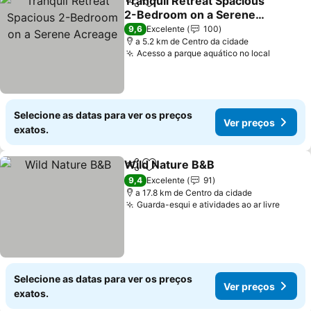
Tranquil Retreat Spacious
Partilhar
Adicionar aos favoritos
2-Bedroom on a Serene
Acreage
Ver preços
9,6
Excelente
100
a 5.2 km de Centro da cidade
Acesso a parque aquático no local
Ver pre
Selecione as datas para ver os preços
Ver preços
exatos.
Wild Nature B&B
Partilhar
Adicionar aos favoritos
Ver preço
9,4
Excelente
91
a 17.8 km de Centro da cidade
Guarda-esqui e atividades ao ar livre
Ver p
Selecione as datas para ver os preços
Ver preços
exatos.