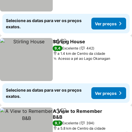
Selecione as datas para ver os preços
Ver preços
exatos.
Stirling House
Partilhar
Adicionar aos favoritos
Ver preços
9,4
Excelente
442
a 1.4 km de Centro da cidade
Acesso a pé ao Lago Okanagan
Ver preço
Selecione as datas para ver os preços
Ver preços
exatos.
A View to Remember
Partilhar
Adicionar aos favoritos
B&B
Ver preços
9,7
Excelente
394
a 5.8 km de Centro da cidade