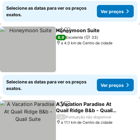
Selecione as datas para ver os preços
Ver preços
exatos.
Honeymoon Suite
Partilhar
Adicionar aos favoritos
Ver preç
8,9
Excelente
33
a 4.0 km de Centro da cidade
Selecione as datas para ver os preços
Ver preços
exatos.
A Vacation Paradise At
Partilhar
Adicionar aos favoritos
Quail Ridge B&b - Quail
Suite
Ver preços
/
Pontuação não disponível
a 11.1 km de Centro da cidade