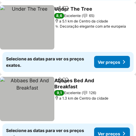
Under The Tree
Partilhar
Adicionar aos favoritos
Ver preço
8,6
Excelente
65
a 5.1 km de Centro da cidade
Decoração elegante com arte europeia
Ver 
Selecione as datas para ver os preços
Ver preços
exatos.
Abbaes Bed And
Partilhar
Adicionar aos favoritos
Breakfast
Ver preços
9,1
Excelente
126
a 1.3 km de Centro da cidade
Selecione as datas para ver os preços
Ver preços