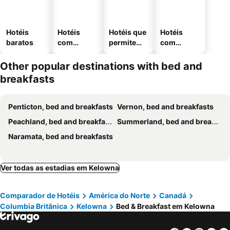
Hotéis
Hotéis
Hotéis que
Hotéis
baratos
com
permitem
com
piscinas
animais
estaciona
mento
Other popular destinations with bed and
breakfasts
Penticton, bed and breakfasts
Vernon, bed and breakfasts
Peachland, bed and breakfasts
Summerland, bed and breakfasts
Naramata, bed and breakfasts
Ver todas as estadias em Kelowna
Comparador de Hotéis
América do Norte
Canadá
Columbia Britânica
Kelowna
Bed & Breakfast em Kelowna