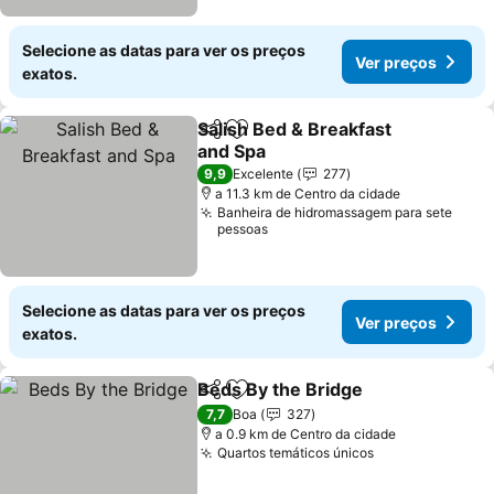
Selecione as datas para ver os preços
Ver preços
exatos.
Salish Bed & Breakfast
Partilhar
Adicionar aos favoritos
and Spa
Ver preços
9,9
Excelente
277
a 11.3 km de Centro da cidade
Banheira de hidromassagem para sete
pessoas
Selecione as datas para ver os preços
Ver preços
exatos.
Beds By the Bridge
Partilhar
Adicionar aos favoritos
Ver pr
7,7
Boa
327
a 0.9 km de Centro da cidade
Quartos temáticos únicos
Ver preços