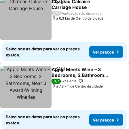
Chateau Calcaire
Partilhar
Adicionar aos favoritos
Carriage House
Ver preços
/
Pontuação não disponível
a 6.3 km de Centro da cidade
Selecione as datas para ver os preços
Ver preços
exatos.
Apple Meets Wine – 3
Partilhar
Adicionar aos favoritos
Bedrooms, 2 Bathrooms,
Near 3 Award-Winning
Ver preços
8,7
Excelente
6
Wineries
a 7.8 km de Centro da cidade
Selecione as datas para ver os preços
Ver preços
exatos.