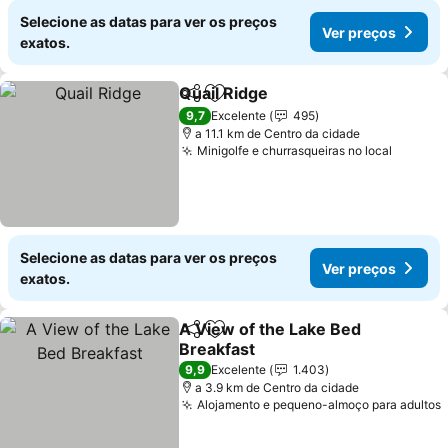
Selecione as datas para ver os preços
Ver preços
exatos.
Quail Ridge
Partilhar
Adicionar aos favoritos
Ver preços
9,7
Excelente
495
a 11.1 km de Centro da cidade
Minigolfe e churrasqueiras no local
Ver pr
Selecione as datas para ver os preços
Ver preços
exatos.
A View of the Lake Bed
Partilhar
Adicionar aos favoritos
Breakfast
Ver preços
9,9
Excelente
1.403
a 3.9 km de Centro da cidade
Alojamento e pequeno-almoço para adultos