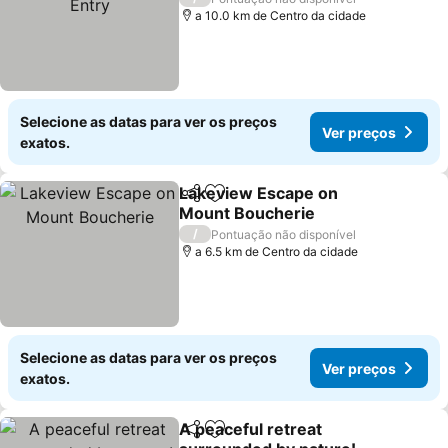
a 10.0 km de Centro da cidade
Selecione as datas para ver os preços
Ver preços
exatos.
Lakeview Escape on
Partilhar
Adicionar aos favoritos
Mount Boucherie
Ver preços
/
Pontuação não disponível
a 6.5 km de Centro da cidade
Selecione as datas para ver os preços
Ver preços
exatos.
A peaceful retreat
Partilhar
Adicionar aos favoritos