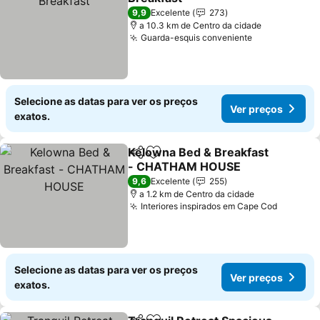
Ver preços
9,9
Excelente
273
a 10.3 km de Centro da cidade
Guarda-esquis conveniente
Ver preços
Selecione as datas para ver os preços
Ver preços
exatos.
Kelowna Bed & Breakfast
Partilhar
Adicionar aos favoritos
- CHATHAM HOUSE
Ver preços
9,6
Excelente
255
a 1.2 km de Centro da cidade
Interiores inspirados em Cape Cod
Ver pre
Selecione as datas para ver os preços
Ver preços
exatos.