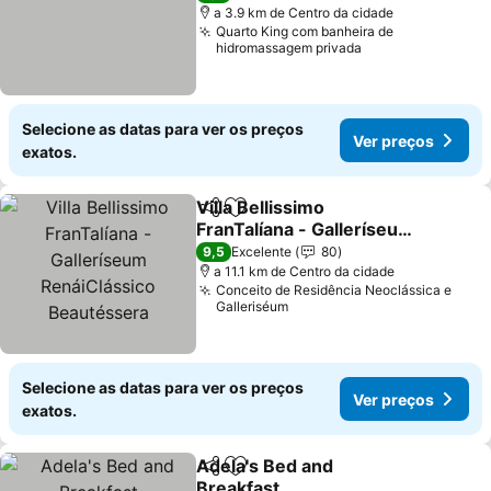
a 3.9 km de Centro da cidade
Quarto King com banheira de
hidromassagem privada
Selecione as datas para ver os preços
Ver preços
exatos.
Villa Bellissimo
Partilhar
Adicionar aos favoritos
FranTalíana - Galleríseum
RenáiClássico
Ver preços
9,5
Excelente
80
Beautéssera
a 11.1 km de Centro da cidade
Conceito de Residência Neoclássica e
Galleriséum
Selecione as datas para ver os preços
Ver preços
exatos.
Adela's Bed and
Partilhar
Adicionar aos favoritos
Breakfast