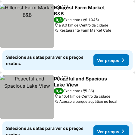
Hillcrest Farm Market
Partilhar
Adicionar aos favoritos
B&B
Ver preços
9,3
Excelente
1.045
a 9.0 km de Centro da cidade
Restaurante Farm Market Cafe
Ver preço
Selecione as datas para ver os preços
Ver preços
exatos.
Peaceful and Spacious
Partilhar
Adicionar aos favoritos
Lake View
Ver preços
9,4
Excelente
36
a 10.4 km de Centro da cidade
Acesso a parque aquático no local
Ver pre
Selecione as datas para ver os preços
Ver preços
exatos.