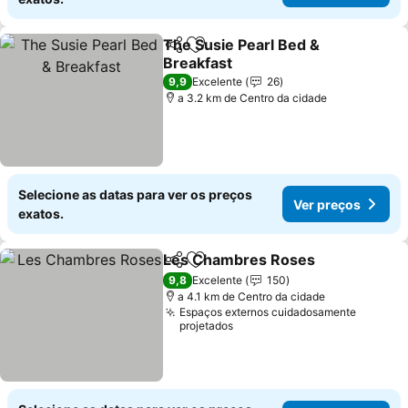
The Susie Pearl Bed &
Partilhar
Adicionar aos favoritos
Breakfast
Ver preços
9,9
Excelente
26
a 3.2 km de Centro da cidade
Selecione as datas para ver os preços
Ver preços
exatos.
Les Chambres Roses
Partilhar
Adicionar aos favoritos
Ver 
9,8
Excelente
150
a 4.1 km de Centro da cidade
Espaços externos cuidadosamente
projetados