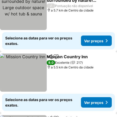
surrounded by nature!
Large outdoor space w/
Ver preços
/
Pontuação não disponível
hot tub & sauna
a 5.7 km de Centro da cidade
Selecione as datas para ver os preços
Ver preços
exatos.
Mission Country Inn
Partilhar
Adicionar aos favoritos
Ver p
9,0
Excelente
217
a 5.5 km de Centro da cidade
Selecione as datas para ver os preços
Ver preços
exatos.