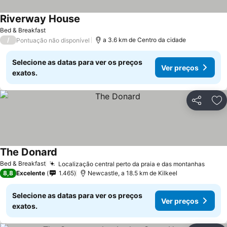
Riverway House
Bed & Breakfast
/
a 3.6 km de Centro da cidade
Pontuação não disponível
Selecione as datas para ver os preços
Ver preços
exatos.
Partilhar
Ad
The Donard
Bed & Breakfast
Localização central perto da praia e das montanhas
8,8
Excelente
1.465
Newcastle, a 18.5 km de Kilkeel
Selecione as datas para ver os preços
Ver preços
exatos.