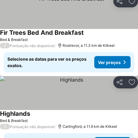
Partilhar
Ad
Fir Trees Bed And Breakfast
Bed & Breakfast
/
Rostrevor, a 11.3 km de Kilkeel
Pontuação não disponível
Selecione as datas para ver os preços
Ver preços
exatos.
Partilhar
Ad
Highlands
Bed & Breakfast
/
Carlingford, a 11.9 km de Kilkeel
Pontuação não disponível