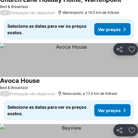
Bed & Breakfast
/
Warrenpoint, a 16.5 km de Kilkeel
Pontuação não disponível
Selecione as datas para ver os preços
Ver preços
exatos.
Partilhar
Ad
Avoca House
Bed & Breakfast
/
Newcastle, a 17.4 km de Kilkeel
Pontuação não disponível
Selecione as datas para ver os preços
Ver preços
exatos.
Partilhar
Ad