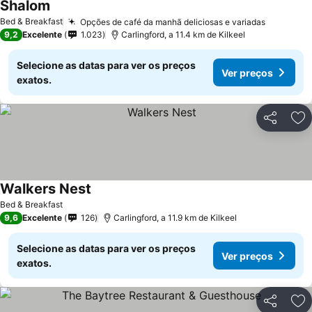
Shalom
Bed & Breakfast
Opções de café da manhã deliciosas e variadas
9,2
Excelente
1.023
Carlingford, a 11.4 km de Kilkeel
Selecione as datas para ver os preços
Ver preços
exatos.
Partilhar
Ad
Walkers Nest
Bed & Breakfast
9,6
Excelente
126
Carlingford, a 11.9 km de Kilkeel
Selecione as datas para ver os preços
Ver preços
exatos.
Partilhar
Ad