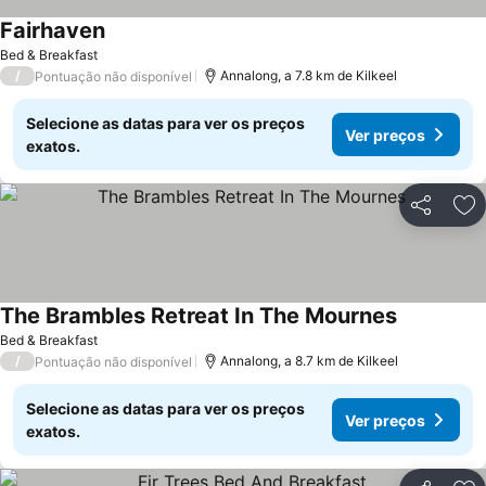
Fairhaven
Bed & Breakfast
/
Annalong, a 7.8 km de Kilkeel
Pontuação não disponível
Selecione as datas para ver os preços
Ver preços
exatos.
Partilhar
Ad
The Brambles Retreat In The Mournes
Bed & Breakfast
/
Annalong, a 8.7 km de Kilkeel
Pontuação não disponível
Selecione as datas para ver os preços
Ver preços
exatos.