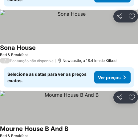
Partilhar
Ad
Sona House
Bed & Breakfast
/
Newcastle, a 18.4 km de Kilkeel
Pontuação não disponível
Selecione as datas para ver os preços
Ver preços
exatos.
Partilhar
Ad
Mourne House B And B
Bed & Breakfast