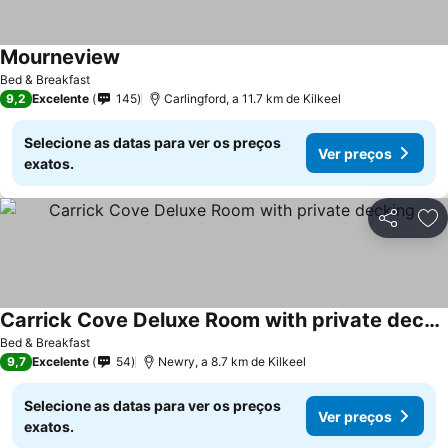
Mourneview
Bed & Breakfast
9,2
Excelente
145
Carlingford, a 11.7 km de Kilkeel
Selecione as datas para ver os preços
Ver preços
exatos.
Partilhar
Ad
Carrick Cove Deluxe Room with private decking
Bed & Breakfast
9,7
Excelente
54
Newry, a 8.7 km de Kilkeel
Selecione as datas para ver os preços
Ver preços
exatos.