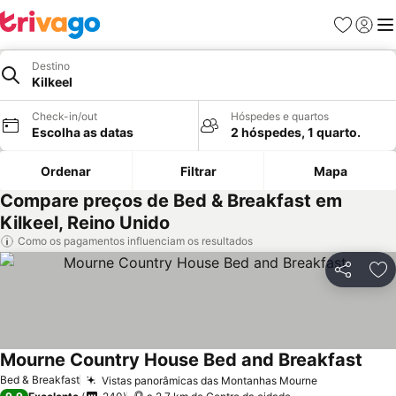
Favoritos
Iniciar
Me
Destino
Kilkeel
Check-in/out
Hóspedes e quartos
Escolha as datas
2 hóspedes, 1 quarto.
Ordenar
Filtrar
Mapa
Compare preços de Bed & Breakfast em
Kilkeel, Reino Unido
Como os pagamentos influenciam os resultados
Partilhar
Ad
Mourne Country House Bed and Breakfast
Bed & Breakfast
Vistas panorâmicas das Montanhas Mourne