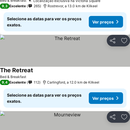
Bed & Breakfast
Localização exclusiva na Victoria Square
9,3
Excelente
265
Rostrevor, a 13.0 km de Kilkeel
Selecione as datas para ver os preços
Ver preços
exatos.
Partilhar
Ad
The Retreat
Bed & Breakfast
9,4
Excelente
112
Carlingford, a 12.0 km de Kilkeel
Selecione as datas para ver os preços
Ver preços
exatos.
Partilhar
Ad