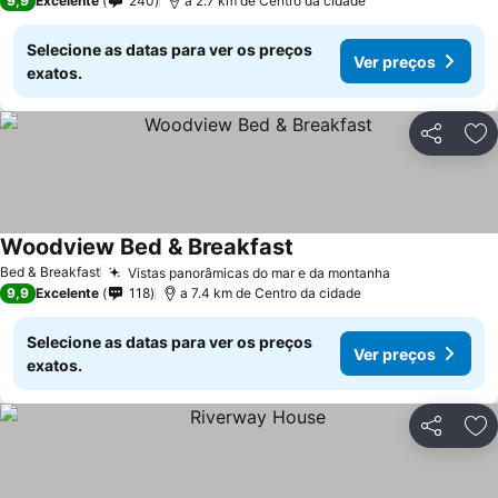
9,9
Excelente
240
a 2.7 km de Centro da cidade
Selecione as datas para ver os preços
Ver preços
exatos.
Partilhar
Ad
Woodview Bed & Breakfast
Bed & Breakfast
Vistas panorâmicas do mar e da montanha
9,9
Excelente
118
a 7.4 km de Centro da cidade
Selecione as datas para ver os preços
Ver preços
exatos.
Partilhar
Ad