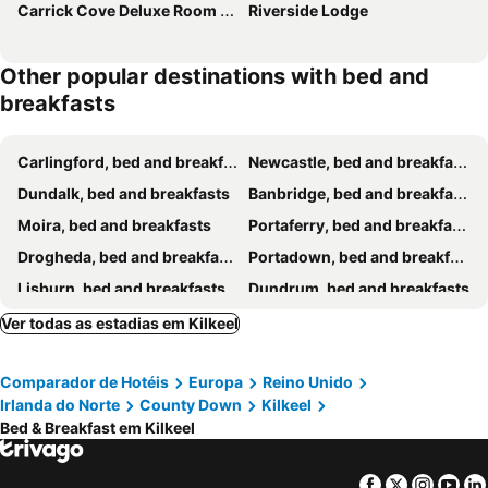
Carrick Cove Deluxe Room with private decking
Riverside Lodge
Other popular destinations with bed and
breakfasts
Carlingford, bed and breakfasts
Newcastle, bed and breakfasts
Dundalk, bed and breakfasts
Banbridge, bed and breakfasts
Moira, bed and breakfasts
Portaferry, bed and breakfasts
Drogheda, bed and breakfasts
Portadown, bed and breakfasts
Lisburn, bed and breakfasts
Dundrum, bed and breakfasts
Ardee, bed and breakfasts
Newry, bed and breakfasts
Ver todas as estadias em Kilkeel
Downpatrick, bed and breakfasts
Dromore, bed and breakfasts
Comparador de Hotéis
Europa
Reino Unido
Hillsborough, bed and breakfasts
Craigavon, bed and breakfasts
Irlanda do Norte
County Down
Kilkeel
Carrickmacross, bed and breakfasts
Lurgan, bed and breakfasts
Bed & Breakfast em Kilkeel
Rostrevor, bed and breakfasts
Castleblayney, bed and breakfasts
Killyleagh, bed and breakfasts
Laytown/Bettystown, bed and breakfasts
Facebook
Twitter
Insta
Yo