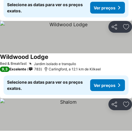
Selecione as datas para ver os preços
Ver preços
exatos.
Partilhar
Ad
Wildwood Lodge
Bed & Breakfast
Jardim isolado e tranquilo
9,3
Excelente
783
Carlingford, a 12.1 km de Kilkeel
Selecione as datas para ver os preços
Ver preços
exatos.
Partilhar
Ad