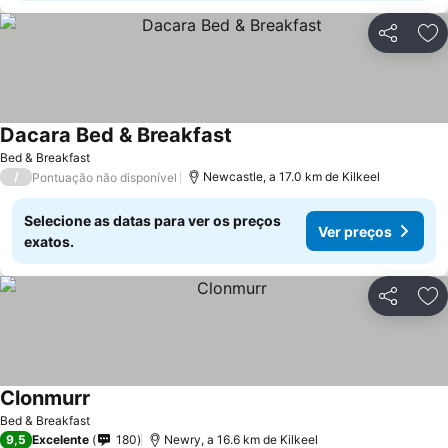
Partilhar
Ad
Dacara Bed & Breakfast
Bed & Breakfast
/
Newcastle, a 17.0 km de Kilkeel
Pontuação não disponível
Selecione as datas para ver os preços
Ver preços
exatos.
Partilhar
Ad
Clonmurr
Bed & Breakfast
9,5
Excelente
180
Newry, a 16.6 km de Kilkeel