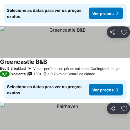
Selecione as datas para ver os preços
Ver preços
exatos.
Partilhar
Ad
Greencastle B&B
Bed & Breakfast
Vistas perfeitas do pôr do sol sobre Carlingford Lough
9,5
Excelente
180
a 0.2 km de Centro da cidade
Selecione as datas para ver os preços
Ver preços
exatos.
Partilhar
Ad