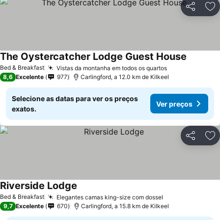
Partilhar
Ad
The Oystercatcher Lodge Guest House
Bed & Breakfast
Vistas da montanha em todos os quartos
8,6
Excelente
977
Carlingford, a 12.0 km de Kilkeel
Selecione as datas para ver os preços
Ver preços
exatos.
Partilhar
Ad
Riverside Lodge
Bed & Breakfast
Elegantes camas king-size com dossel
9,7
Excelente
670
Carlingford, a 15.8 km de Kilkeel