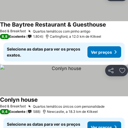
The Baytree Restaurant & Guesthouse
Bed & Breakfast
Quartos temáticos com pinho antigo
8,8
Excelente
1.804
Carlingford, a 12.0 km de Kilkeel
Selecione as datas para ver os preços
Ver preços
exatos.
Partilhar
Ad
Conlyn house
Bed & Breakfast
Quartos temáticos únicos com personalidade
9,4
Excelente
588
Newcastle, a 18.3 km de Kilkeel
Selecione as datas para ver os preços
Ver preços