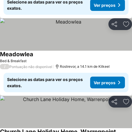
Selecione as datas para ver os preços
Ver preços
exatos.
Partilhar
Ad
Meadowlea
Bed & Breakfast
/
Rostrevor, a 14.1 km de Kilkeel
Pontuação não disponível
Selecione as datas para ver os preços
Ver preços
exatos.
Partilhar
Ad
Church Lane Holiday Home, Warrenpoint