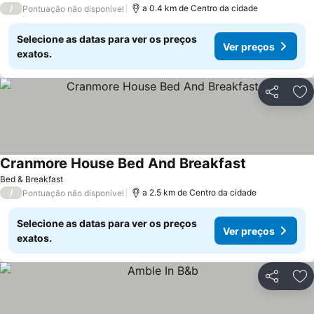
/
a 0.4 km de Centro da cidade
Pontuação não disponível
Selecione as datas para ver os preços
Ver preços
exatos.
Partilhar
Ad
Cranmore House Bed And Breakfast
Bed & Breakfast
/
a 2.5 km de Centro da cidade
Pontuação não disponível
Selecione as datas para ver os preços
Ver preços
exatos.
Partilhar
Ad