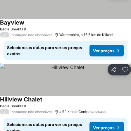
Bayview
Bed & Breakfast
/
Warrenpoint, a 16.5 km de Kilkeel
Pontuação não disponível
Selecione as datas para ver os preços
Ver preços
exatos.
Partilhar
Ad
Hillview Chalet
Bed & Breakfast
/
a 6.1 km de Centro da cidade
Pontuação não disponível
Selecione as datas para ver os preços
Ver preços
exatos.