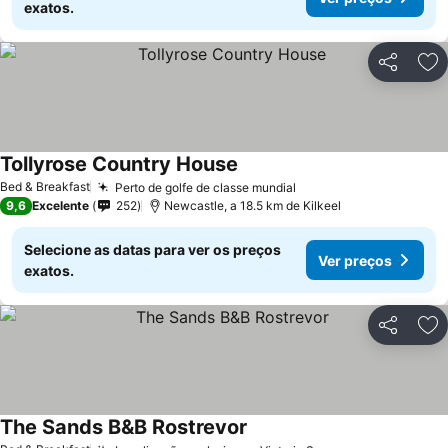
exatos.
Partilhar
Ad
Tollyrose Country House
Bed & Breakfast
Perto de golfe de classe mundial
9,6
Excelente
252
Newcastle, a 18.5 km de Kilkeel
Selecione as datas para ver os preços
Ver preços
exatos.
Partilhar
Ad
The Sands B&B Rostrevor