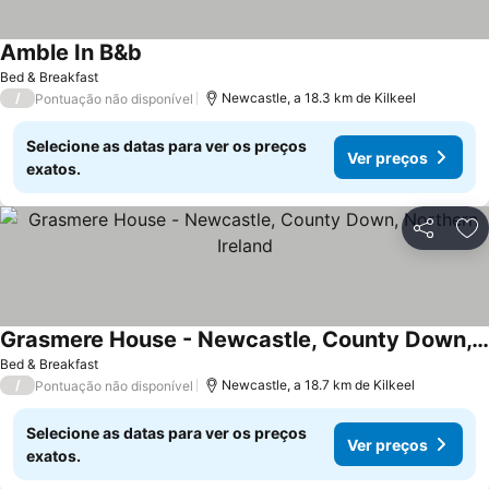
Amble In B&b
Bed & Breakfast
/
Newcastle, a 18.3 km de Kilkeel
Pontuação não disponível
Selecione as datas para ver os preços
Ver preços
exatos.
Partilhar
Ad
Grasmere House - Newcastle, County Down, Northern Ireland
Bed & Breakfast
/
Newcastle, a 18.7 km de Kilkeel
Pontuação não disponível
Selecione as datas para ver os preços
Ver preços
exatos.