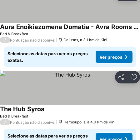
Aura Enoikiazomena Domatia - Avra Rooms To Let
Bed & Breakfast
/
Galissas, a 3.1 km de Kini
Pontuação não disponível
Selecione as datas para ver os preços
Ver preços
exatos.
Partilhar
Ad
The Hub Syros
Bed & Breakfast
/
Hermoupolis, a 4.0 km de Kini
Pontuação não disponível
Selecione as datas para ver os preços
Ver preços