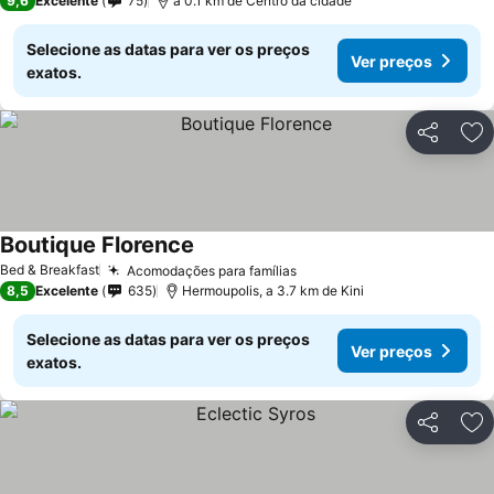
9,6
Excelente
75
a 0.1 km de Centro da cidade
Selecione as datas para ver os preços
Ver preços
exatos.
Partilhar
Ad
Boutique Florence
Bed & Breakfast
Acomodações para famílias
8,5
Excelente
635
Hermoupolis, a 3.7 km de Kini
Selecione as datas para ver os preços
Ver preços
exatos.
Partilhar
Ad