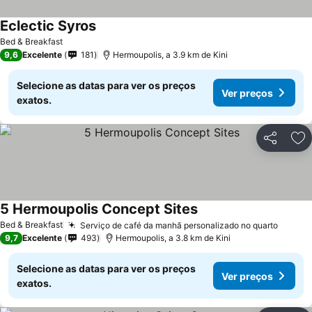
Eclectic Syros
Bed & Breakfast
9,6
Excelente
181
Hermoupolis, a 3.9 km de Kini
Selecione as datas para ver os preços
Ver preços
exatos.
Partilhar
Ad
5 Hermoupolis Concept Sites
Bed & Breakfast
Serviço de café da manhã personalizado no quarto
9,7
Excelente
493
Hermoupolis, a 3.8 km de Kini
Selecione as datas para ver os preços
Ver preços
exatos.