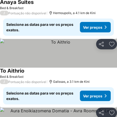
Anaya Suites
Bed & Breakfast
/
Hermoupolis, a 4.1 km de Kini
Pontuação não disponível
Selecione as datas para ver os preços
Ver preços
exatos.
Partilhar
Ad
To Aithrio
Bed & Breakfast
/
Galissas, a 3.1 km de Kini
Pontuação não disponível
Selecione as datas para ver os preços
Ver preços
exatos.
Partilhar
Ad