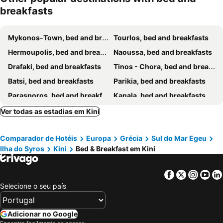
breakfasts
Mykonos-Town, bed and breakfasts
Tourlos, bed and breakfasts
Hermoupolis, bed and breakfasts
Naoussa, bed and breakfasts
Drafaki, bed and breakfasts
Tinos - Chora, bed and breakfasts
Batsi, bed and breakfasts
Parikia, bed and breakfasts
Parasporos, bed and breakfasts
Kanala, bed and breakfasts
Serifos - Chora, bed and breakfasts
Livadia - Paros, bed and breakfasts
Ver todas as estadias em Kini
Galissas, bed and breakfasts
Andros - Chora, bed and breakfasts
Comparador de Hotéis
Europa
Grécia
Sul do Mar Egeu
Ano Syros, bed and breakfasts
Kythnos - Chora, bed and breakfasts
Ilha do Syros
Kini
Bed & Breakfast em Kini
Loutra, bed and breakfasts
Vari, bed and breakfasts
Agios Romanos, bed and breakfasts
Facebook
Twitter
Insta
Yo
Selecione o seu país
Adicionar no Google