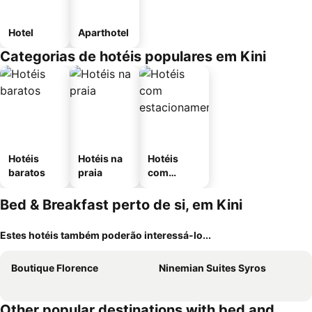
Hotel
Aparthotel
Categorias de hotéis populares em Kini
Hotéis
Hotéis na
Hotéis
baratos
praia
com
estaciona
mento
Bed & Breakfast perto de si, em Kini
Estes hotéis também poderão interessá-lo...
Boutique Florence
Ninemian Suites Syros
Other popular destinations with bed and