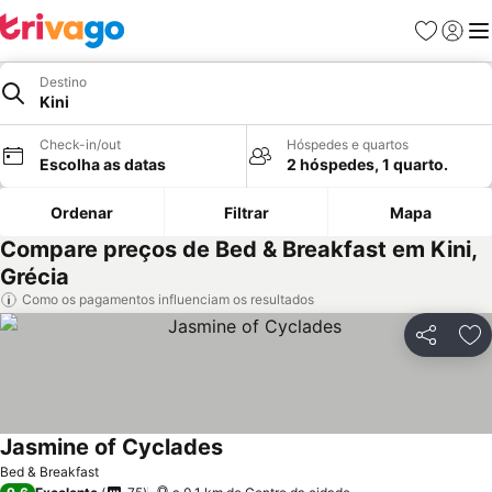
Favoritos
Iniciar
Me
Destino
Kini
Check-in/out
Hóspedes e quartos
Escolha as datas
2 hóspedes, 1 quarto.
Ordenar
Filtrar
Mapa
Compare preços de Bed & Breakfast em Kini,
Grécia
Como os pagamentos influenciam os resultados
Partilhar
Ad
Jasmine of Cyclades
Bed & Breakfast