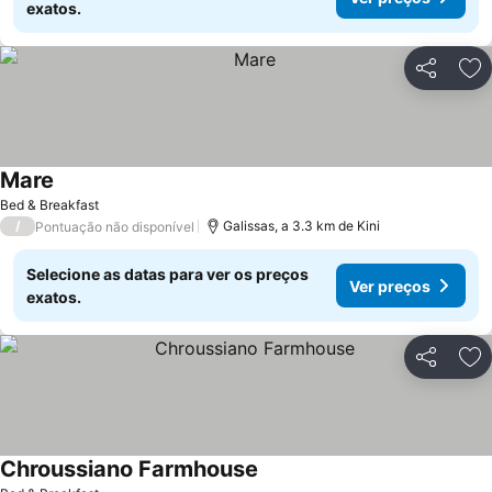
exatos.
Partilhar
Ad
Mare
Bed & Breakfast
/
Galissas, a 3.3 km de Kini
Pontuação não disponível
Selecione as datas para ver os preços
Ver preços
exatos.
Partilhar
Ad
Chroussiano Farmhouse