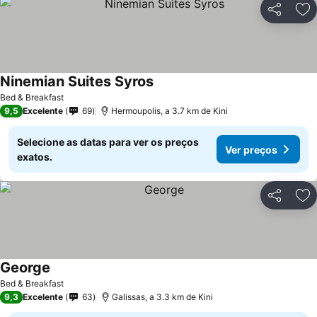
Partilhar
Ad
Ninemian Suites Syros
Bed & Breakfast
9,5
Excelente
69
Hermoupolis, a 3.7 km de Kini
Selecione as datas para ver os preços
Ver preços
exatos.
Partilhar
Ad
George
Bed & Breakfast
9,3
Excelente
63
Galissas, a 3.3 km de Kini