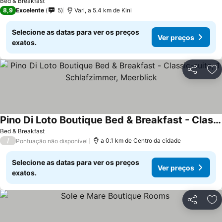
Bed & Breakfast
8,9
Excelente
5
Vari, a 5.4 km de Kini
Selecione as datas para ver os preços
Ver preços
exatos.
Partilhar
Ad
Pino Di Loto Boutique Bed & Breakfast - Classic-suite, 1 Schlafzimmer, Meerblick
Bed & Breakfast
/
a 0.1 km de Centro da cidade
Pontuação não disponível
Selecione as datas para ver os preços
Ver preços
exatos.
Partilhar
Ad