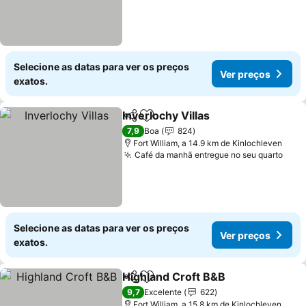
Selecione as datas para ver os preços
Ver preços
exatos.
Inverlochy Villas
Partilhar
Adicionar aos favoritos
7,9
Boa
824
Fort William, a 14.9 km de Kinlochleven
Café da manhã entregue no seu quarto
Selecione as datas para ver os preços
Ver preços
exatos.
Highland Croft B&B
Partilhar
Adicionar aos favoritos
9,7
Excelente
622
Fort William, a 15.8 km de Kinlochleven