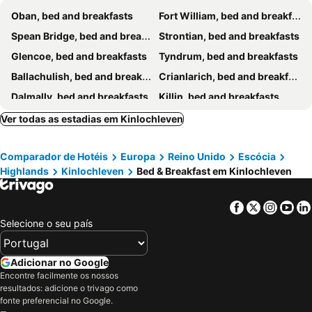
Oban, bed and breakfasts
Fort William, bed and breakfasts
Spean Bridge, bed and breakfasts
Strontian, bed and breakfasts
Glencoe, bed and breakfasts
Tyndrum, bed and breakfasts
Ballachulish, bed and breakfasts
Crianlarich, bed and breakfasts
Dalmally, bed and breakfasts
Killin, bed and breakfasts
Taynuilt, bed and breakfasts
Ardlui, bed and breakfasts
Ver todas as estadias em Kinlochleven
Connel, bed and breakfasts
Comparador de Hotéis
Europa
Reino Unido
Escócia
Highlands
Kinlochleven
Bed & Breakfast em Kinlochleven
Facebook
Twitter
Insta
Yo
Selecione o seu país
Adicionar no Google
Encontre facilmente os nossos
resultados: adicione o trivago como
fonte preferencial no Google.