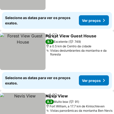
Selecione as datas para ver os preços
Ver preços
exatos.
Forest View Guest House
Partilhar
Adicionar aos favoritos
9,7
Excelente
749
a 0.5 km de Centro da cidade
Vistas deslumbrantes da montanha e da
floresta
Selecione as datas para ver os preços
Ver preços
exatos.
Nevis View
Partilhar
Adicionar aos favoritos
8,3
Muito boa
91
Fort William, a 17.7 km de Kinlochleven
Vistas panorâmicas da montanha Ben Nevis