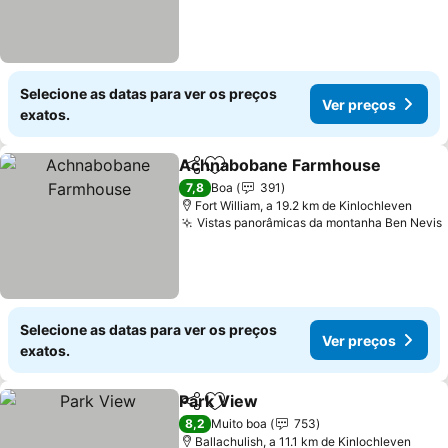
Selecione as datas para ver os preços
Ver preços
exatos.
Achnabobane Farmhouse
Partilhar
Adicionar aos favoritos
7,8
Boa
391
Fort William, a 19.2 km de Kinlochleven
Vistas panorâmicas da montanha Ben Nevis
Selecione as datas para ver os preços
Ver preços
exatos.
Park View
Partilhar
Adicionar aos favoritos
8,2
Muito boa
753
Ballachulish, a 11.1 km de Kinlochleven