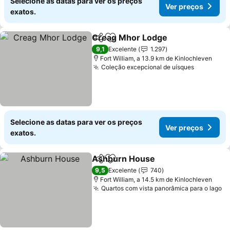
Selecione as datas para ver os preços
Ver preços
exatos.
Creag Mhor Lodge
Partilhar
Adicionar aos favoritos
9,1
Excelente
1.297
Fort William, a 13.9 km de Kinlochleven
Coleção excepcional de uísques
Selecione as datas para ver os preços
Ver preços
exatos.
Ashburn House
Partilhar
Adicionar aos favoritos
9,5
Excelente
740
Fort William, a 14.5 km de Kinlochleven
Quartos com vista panorâmica para o lago