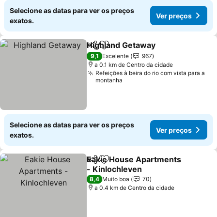
Selecione as datas para ver os preços
Ver preços
exatos.
Highland Getaway
Partilhar
Adicionar aos favoritos
9,1
Excelente
967
a 0.1 km de Centro da cidade
Refeições à beira do rio com vista para a
montanha
Selecione as datas para ver os preços
Ver preços
exatos.
Eakie House Apartments
Partilhar
Adicionar aos favoritos
- Kinlochleven
8,4
Muito boa
70
a 0.4 km de Centro da cidade