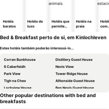
Hotéis
Hotéis de
Hotéis que
Hotéis na
Hoté
baratos
luxo
permitem
praia
com
animais
esta
ment
Bed & Breakfast perto de si, em Kinlochleven
Estes hotéis também poderão interessá-lo...
Corran Bunkhouse
Distillery Guest House
6 Caberfeidh
Nevis View
Park View
Tower Ridge House
Tigh na Cheo
Alltonside Guest House
Lochview House
Ben Nevis Guest House
Other popular destinations with bed and
Heatherbank Guest House
breakfasts