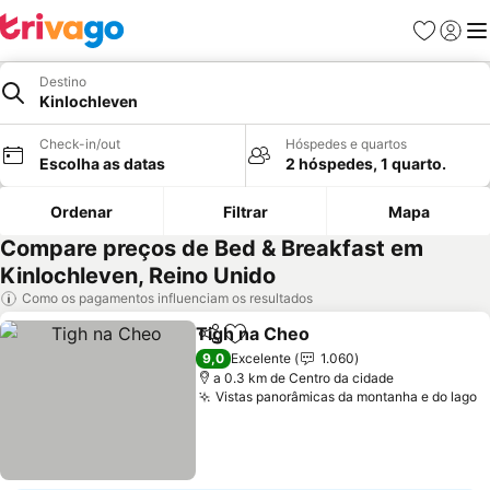
Favoritos
Iniciar
Me
Destino
Kinlochleven
Check-in/out
Hóspedes e quartos
Escolha as datas
2 hóspedes, 1 quarto.
Ordenar
Filtrar
Mapa
Compare preços de Bed & Breakfast em
Kinlochleven, Reino Unido
Como os pagamentos influenciam os resultados
Tigh na Cheo
Partilhar
Adicionar aos favoritos
9,0
Excelente
1.060
a 0.3 km de Centro da cidade
Vistas panorâmicas da montanha e do lago