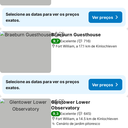
Selecione as datas para ver os preços
Ver preços
exatos.
Braeburn Guesthouse
Partilhar
Adicionar aos favoritos
9,7
Excelente
716
Fort William, a 17.1 km de Kinlochleven
Selecione as datas para ver os preços
Ver preços
exatos.
Glentower Lower
Partilhar
Adicionar aos favoritos
Observatory
9,3
Excelente
645
Fort William, a 14.5 km de Kinlochleven
Cenário de jardim pitoresco