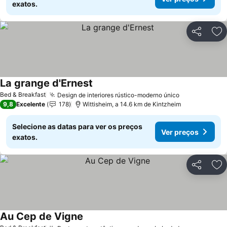
exatos.
Partilhar
Ad
La grange d'Ernest
Bed & Breakfast
Design de interiores rústico-moderno único
9,8
Excelente
178
Wittisheim, a 14.6 km de Kintzheim
Selecione as datas para ver os preços
Ver preços
exatos.
Partilhar
Ad
Au Cep de Vigne