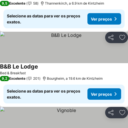
9,5
Excelente
58
Thannenkirch, a 6.9 km de Kintzheim
Selecione as datas para ver os preços
Ver preços
exatos.
Partilhar
Ad
B&B Le Lodge
Bed & Breakfast
9,2
Excelente
201
Bourgheim, a 19.6 km de Kintzheim
Selecione as datas para ver os preços
Ver preços
exatos.
Partilhar
Ad