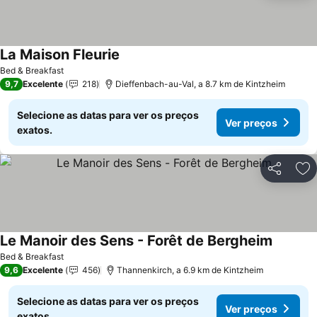
La Maison Fleurie
Bed & Breakfast
9,7
Excelente
218
Dieffenbach-au-Val, a 8.7 km de Kintzheim
Selecione as datas para ver os preços
Ver preços
exatos.
Partilhar
Ad
Le Manoir des Sens - Forêt de Bergheim
Bed & Breakfast
9,6
Excelente
456
Thannenkirch, a 6.9 km de Kintzheim
Selecione as datas para ver os preços
Ver preços
exatos.