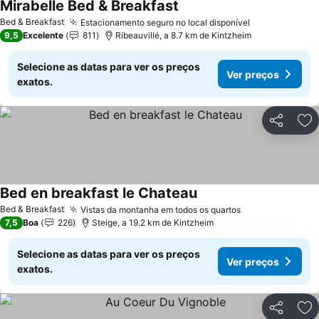
Mirabelle Bed & Breakfast
Bed & Breakfast
Estacionamento seguro no local disponível
9,5
Excelente
811
Ribeauvillé, a 8.7 km de Kintzheim
Selecione as datas para ver os preços
Ver preços
exatos.
Partilhar
Ad
Bed en breakfast le Chateau
Bed & Breakfast
Vistas da montanha em todos os quartos
7,5
Boa
226
Steige, a 19.2 km de Kintzheim
Selecione as datas para ver os preços
Ver preços
exatos.
Partilhar
Ad