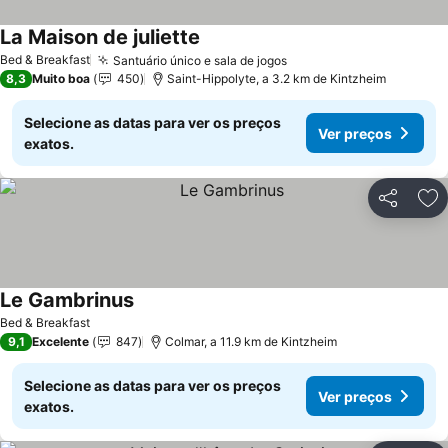
La Maison de juliette
Bed & Breakfast
Santuário único e sala de jogos
8,3
Muito boa
450
Saint-Hippolyte, a 3.2 km de Kintzheim
Selecione as datas para ver os preços
Ver preços
exatos.
Partilhar
Ad
Le Gambrinus
Bed & Breakfast
9,1
Excelente
847
Colmar, a 11.9 km de Kintzheim
Selecione as datas para ver os preços
Ver preços
exatos.