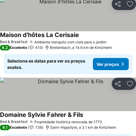
Partilhar
Ad
Maison d'hôtes La Cerisaie
Bed & Breakfast
Ambiente tranquilo com vista para o jardim
9,2
Excelente
415
Breitenbach, a 14.6 km de Kintzheim
Selecione as datas para ver os preços
Ver preços
exatos.
Partilhar
Ad
Domaine Sylvie Fahrer & Fils
Bed & Breakfast
Propriedade histórica renovada de 1773
9,1
Excelente
736
Saint-Hippolyte, a 3.1 km de Kintzheim