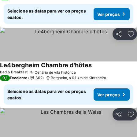
Selecione as datas para ver os preços
Ver preços
exatos.
Partilhar
Ad
Le4bergheim Chambre d'hôtes
Bed & Breakfast
Cenário de vila histórica
9,1
Excelente
302
Bergheim, a 6.1 km de Kintzheim
Selecione as datas para ver os preços
Ver preços
exatos.
Partilhar
Ad