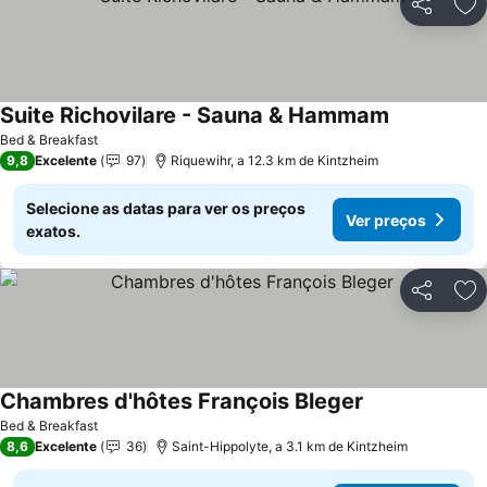
Partilhar
Ad
Suite Richovilare - Sauna & Hammam
Bed & Breakfast
9,8
Excelente
97
Riquewihr, a 12.3 km de Kintzheim
Selecione as datas para ver os preços
Ver preços
exatos.
Partilhar
Ad
Chambres d'hôtes François Bleger
Bed & Breakfast
8,6
Excelente
36
Saint-Hippolyte, a 3.1 km de Kintzheim