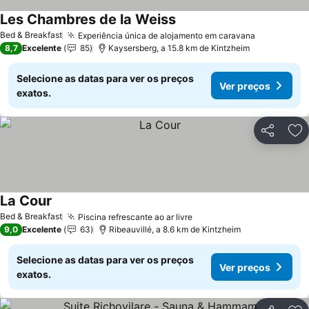
Les Chambres de la Weiss
Bed & Breakfast
Experiência única de alojamento em caravana
8,7
Excelente
85
Kaysersberg, a 15.8 km de Kintzheim
Selecione as datas para ver os preços
Ver preços
exatos.
Partilhar
Ad
La Cour
Bed & Breakfast
Piscina refrescante ao ar livre
9,0
Excelente
63
Ribeauvillé, a 8.6 km de Kintzheim
Selecione as datas para ver os preços
Ver preços
exatos.