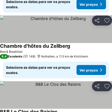
Selecione as datas para ver os preços
Ver preços
exatos.
Partilhar
Ad
Chambre d'hôtes du Zellberg
Bed & Breakfast
9,4
Excelente
148
Nothalten, a 11.5 km de Kintzheim
Selecione as datas para ver os preços
Ver preços
exatos.
Partilhar
Ad
B&B Le Clos des Raisins