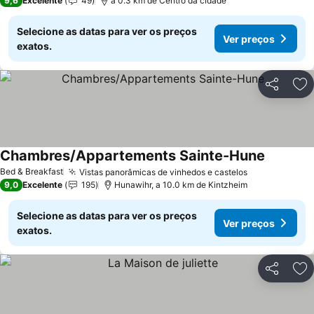
9,6
Excelente
49
a 0.3 km de Centro da cidade
Selecione as datas para ver os preços
Ver preços
exatos.
Partilhar
Ad
Chambres/Appartements Sainte-Hune
Bed & Breakfast
Vistas panorâmicas de vinhedos e castelos
9,0
Excelente
195
Hunawihr, a 10.0 km de Kintzheim
Selecione as datas para ver os preços
Ver preços
exatos.
Partilhar
Ad