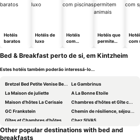
Hotéis
Hotéis de
Hotéis
Hotéis que
Hoté
baratos
luxo
com
permitem
com 
piscinas
animais
Bed & Breakfast perto de si, em Kintzheim
Estes hotéis também poderão interessá-lo...
Bretzel Bed Petite Venise Bed in Shared room City Center Wi-Fi
Le Gambrinus
La Maison de juliette
A La Bonne Etoile
Maison d'hôtes La Cerisaie
Chambres d'hôtes et Gîte chez Martine
GC Frankstein
Chemin de résilience, séjours détente et nature
Gîtes et Chambres d'hôtes, l'Erable
Chez SIVAS
Other popular destinations with bed and
breakfasts