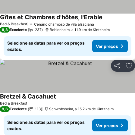
Gîtes et Chambres d'hôtes, l'Erable
Bed & Breakfast
Cenário charmoso de vila alsaciana
8,8
Excelente
237
Beblenheim, a 11.9 km de Kintzheim
Selecione as datas para ver os preços
Ver preços
exatos.
Partilhar
Ad
Bretzel & Cacahuet
Bed & Breakfast
9,6
Excelente
113
Schwobsheim, a 15.2 km de Kintzheim
Selecione as datas para ver os preços
Ver preços
exatos.