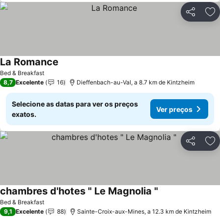
Partilhar
Ad
La Romance
Bed & Breakfast
8,7
Excelente
16
Dieffenbach-au-Val, a 8.7 km de Kintzheim
Selecione as datas para ver os preços
Ver preços
exatos.
Partilhar
Ad
chambres d'hotes " Le Magnolia "
Bed & Breakfast
9,1
Excelente
88
Sainte-Croix-aux-Mines, a 12.3 km de Kintzheim