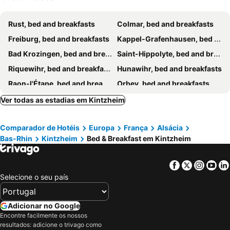
Rust, bed and breakfasts
Colmar, bed and breakfasts
Freiburg, bed and breakfasts
Kappel-Grafenhausen, bed and breakfasts
Bad Krozingen, bed and breakfasts
Saint-Hippolyte, bed and breakfasts
Riquewihr, bed and breakfasts
Hunawihr, bed and breakfasts
Raon-l'Étape, bed and breakfasts
Orbey, bed and breakfasts
Niedermorschwihr, bed and breakfasts
Estrasburgo, bed and breakfasts
Ver todas as estadias em Kintzheim
La Bresse, bed and breakfasts
Obernai, bed and breakfasts
Comparador de Hotéis
Europa
França
Alsácia
Gérardmer, bed and breakfasts
Rhinau, bed and breakfasts
Bas-Rhin
Kintzheim
Bed & Breakfast em Kintzheim
Ribeauvillé, bed and breakfasts
Staufen, bed and breakfasts
Breitenbach, bed and breakfasts
Barr, bed and breakfasts
Facebook
Twitter
Insta
Yo
Eguisheim, bed and breakfasts
Benfeld, bed and breakfasts
Selecione o seu país
Kogenheim, bed and breakfasts
Rosheim, bed and breakfasts
Schwanau, bed and breakfasts
Xonrupt-Longemer, bed and breakfasts
Adicionar no Google
Encontre facilmente os nossos
Beblenheim, bed and breakfasts
Ammerschwihr, bed and breakfasts
resultados: adicione o trivago como