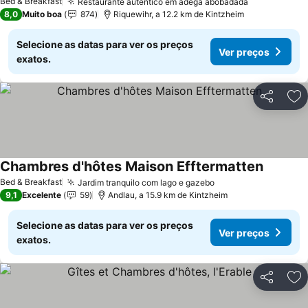
Bed & Breakfast
Restaurante autêntico em adega abobadada
8,0
Muito boa
874
Riquewihr, a 12.2 km de Kintzheim
Selecione as datas para ver os preços
Ver preços
exatos.
Partilhar
Ad
Chambres d'hôtes Maison Efftermatten
Bed & Breakfast
Jardim tranquilo com lago e gazebo
9,1
Excelente
59
Andlau, a 15.9 km de Kintzheim
Selecione as datas para ver os preços
Ver preços
exatos.
Partilhar
Ad