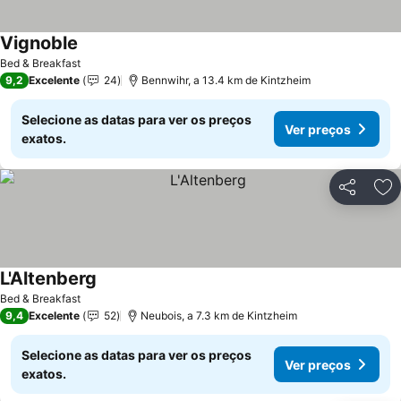
Vignoble
Bed & Breakfast
9,2
Excelente
24
Bennwihr, a 13.4 km de Kintzheim
Selecione as datas para ver os preços
Ver preços
exatos.
Partilhar
Ad
L'Altenberg
Bed & Breakfast
9,4
Excelente
52
Neubois, a 7.3 km de Kintzheim
Selecione as datas para ver os preços
Ver preços
exatos.