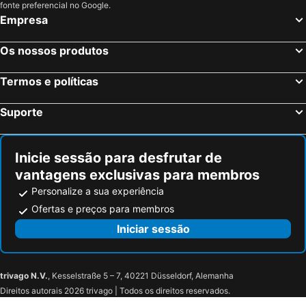
Orschwiller, bed and breakfasts
Ringsheim, bed and breakfasts
fonte preferencial no Google.
Empresa
Offenburg, bed and breakfasts
Steige, bed and breakfasts
Ittenheim, bed and breakfasts
Andlau, bed and breakfasts
Os nossos produtos
Furdenheim, bed and breakfasts
Wintzenheim, bed and breakfasts
Termos e políticas
Ernolsheim-Bruche, bed and breakfasts
Wittisheim, bed and breakfasts
Anould, bed and breakfasts
Bernardswiller, bed and breakfasts
Suporte
Pfaffenheim, bed and breakfasts
Bergheim, bed and breakfasts
Husseren-les-Châteaux, bed and breakfasts
Sainte-Marie-aux-Mines, bed and breakfasts
Inicie sessão para desfrutar de
vantagens exclusivas para membros
Personalize a sua experiência
Ofertas e preços para membros
Iniciar sessão
trivago N.V.
, Kesselstraße 5 – 7, 40221 Düsseldorf, Alemanha
Direitos autorais 2026 trivago | Todos os direitos reservados.