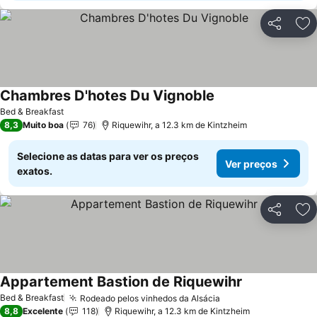
Partilhar
Ad
Chambres D'hotes Du Vignoble
Bed & Breakfast
8,3
Muito boa
76
Riquewihr, a 12.3 km de Kintzheim
Selecione as datas para ver os preços
Ver preços
exatos.
Partilhar
Ad
Appartement Bastion de Riquewihr
Bed & Breakfast
Rodeado pelos vinhedos da Alsácia
8,8
Excelente
118
Riquewihr, a 12.3 km de Kintzheim