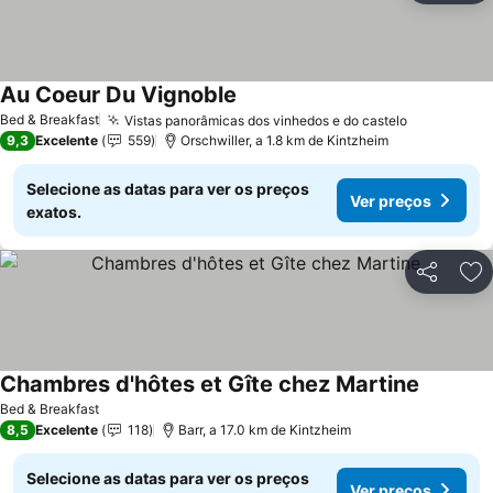
Au Coeur Du Vignoble
Bed & Breakfast
Vistas panorâmicas dos vinhedos e do castelo
9,3
Excelente
559
Orschwiller, a 1.8 km de Kintzheim
Selecione as datas para ver os preços
Ver preços
exatos.
Partilhar
Ad
Chambres d'hôtes et Gîte chez Martine
Bed & Breakfast
8,5
Excelente
118
Barr, a 17.0 km de Kintzheim
Selecione as datas para ver os preços
Ver preços