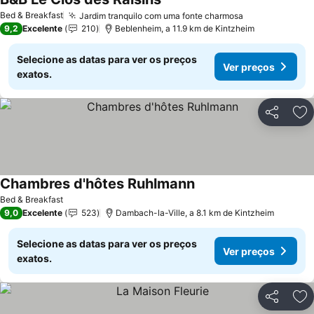
Bed & Breakfast
Jardim tranquilo com uma fonte charmosa
9,2
Excelente
210
Beblenheim, a 11.9 km de Kintzheim
Selecione as datas para ver os preços
Ver preços
exatos.
Partilhar
Ad
Chambres d'hôtes Ruhlmann
Bed & Breakfast
9,0
Excelente
523
Dambach-la-Ville, a 8.1 km de Kintzheim
Selecione as datas para ver os preços
Ver preços
exatos.
Partilhar
Ad