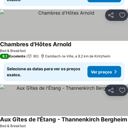
Partilhar
Ad
Chambres d'Hôtes Arnold
Bed & Breakfast
9,1
Excelente
90
Dambach-la-Ville, a 8.2 km de Kintzheim
Selecione as datas para ver os preços
Ver preços
exatos.
Partilhar
Ad
Aux Gîtes de l'Étang - Thannenkirch Bergheim
Bed & Breakfast