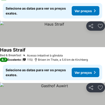
Selecione as datas para ver os preços
Ver preços
exatos.
Partilhar
Ad
Haus Straif
Bed & Breakfast
Acesso imbatível à gôndola
8,7
Excelente
115
Brixen im Thale, a 5.6 km de Kirchberg
Selecione as datas para ver os preços
Ver preços
exatos.
Partilhar
Ad