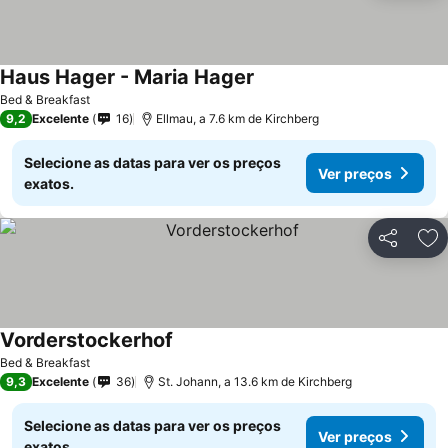
Haus Hager - Maria Hager
Bed & Breakfast
9,2
Excelente
16
Ellmau, a 7.6 km de Kirchberg
Selecione as datas para ver os preços
Ver preços
exatos.
Partilhar
Ad
Vorderstockerhof
Bed & Breakfast
9,3
Excelente
36
St. Johann, a 13.6 km de Kirchberg
Selecione as datas para ver os preços
Ver preços
exatos.