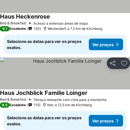
Haus Heckenrose
Bed & Breakfast
Acesso a extensas áreas de esqui
9,1
Excelente
120
Westendorf, a 7.2 km de Kirchberg
Selecione as datas para ver os preços
Ver preços
exatos.
Partilhar
Ad
Haus Jochblick Familie Loinger
Bed & Breakfast
Terraço relaxante com vista para a montanha
9,5
Excelente
115
Itter, a 12.5 km de Kirchberg
Selecione as datas para ver os preços
Ver preços
exatos.