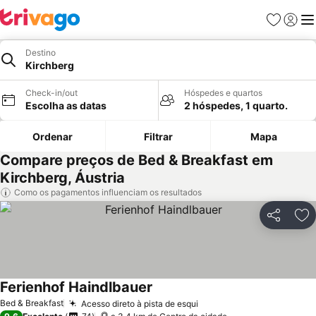
Favoritos
Iniciar
Me
Destino
Kirchberg
Check-in/out
Hóspedes e quartos
Escolha as datas
2 hóspedes, 1 quarto.
Ordenar
Filtrar
Mapa
Compare preços de Bed & Breakfast em
Kirchberg, Áustria
Como os pagamentos influenciam os resultados
Partilhar
Ad
Ferienhof Haindlbauer
Bed & Breakfast
Acesso direto à pista de esqui