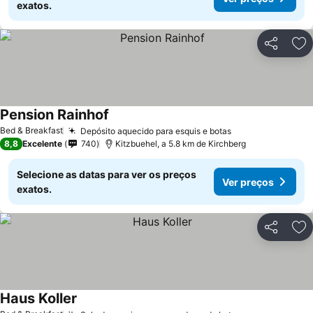
exatos.
Partilhar
Ad
Pension Rainhof
Bed & Breakfast
Depósito aquecido para esquis e botas
8,8
Excelente
740
Kitzbuehel, a 5.8 km de Kirchberg
Selecione as datas para ver os preços
Ver preços
exatos.
Partilhar
Ad
Haus Koller