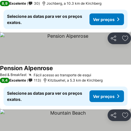
8,9
Excelente
30
Jochberg, a 10.3 km de Kirchberg
Selecione as datas para ver os preços
Ver preços
exatos.
Partilhar
Ad
Pension Alpenrose
Bed & Breakfast
Fácil acesso ao transporte de esqui
9,4
Excelente
113
Kitzbuehel, a 5.3 km de Kirchberg
Selecione as datas para ver os preços
Ver preços
exatos.
Partilhar
Ad