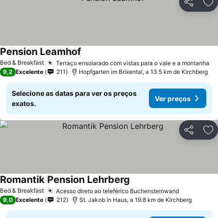
Partilhar
Ad
Pension Leamhof
Bed & Breakfast
Terraço ensolarado com vistas para o vale e a montanha
9,2
Excelente
211
Hopfgarten im Brixental, a 13.5 km de Kirchberg
Selecione as datas para ver os preços
Ver preços
exatos.
Partilhar
Ad
Romantik Pension Lehrberg
Bed & Breakfast
Acesso direto ao teleférico Buchensteinwand
9,0
Excelente
212
St. Jakob in Haus, a 19.8 km de Kirchberg