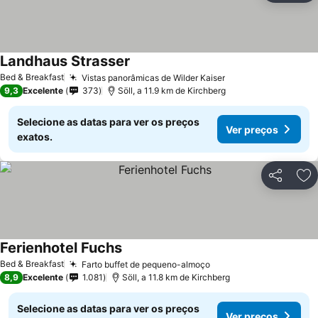
Landhaus Strasser
Bed & Breakfast
Vistas panorâmicas de Wilder Kaiser
9,3
Excelente
373
Söll, a 11.9 km de Kirchberg
Selecione as datas para ver os preços
Ver preços
exatos.
Partilhar
Ad
Ferienhotel Fuchs
Bed & Breakfast
Farto buffet de pequeno-almoço
8,9
Excelente
1.081
Söll, a 11.8 km de Kirchberg
Selecione as datas para ver os preços
Ver preços