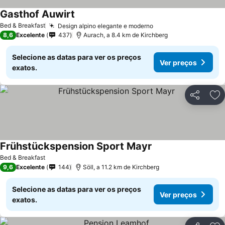
Gasthof Auwirt
Bed & Breakfast
Design alpino elegante e moderno
8,6
Excelente
437
Aurach, a 8.4 km de Kirchberg
Selecione as datas para ver os preços
Ver preços
exatos.
Partilhar
Ad
Frühstückspension Sport Mayr
Bed & Breakfast
9,6
Excelente
144
Söll, a 11.2 km de Kirchberg
Selecione as datas para ver os preços
Ver preços
exatos.