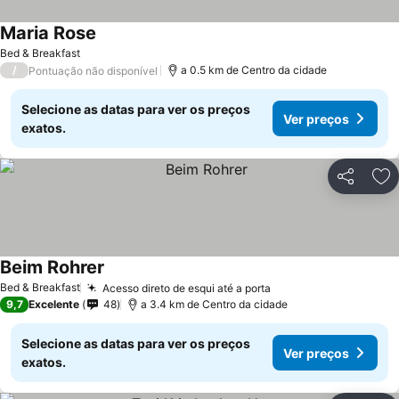
Maria Rose
Bed & Breakfast
/
a 0.5 km de Centro da cidade
Pontuação não disponível
Selecione as datas para ver os preços
Ver preços
exatos.
Partilhar
Ad
Beim Rohrer
Bed & Breakfast
Acesso direto de esqui até a porta
9,7
Excelente
48
a 3.4 km de Centro da cidade
Selecione as datas para ver os preços
Ver preços
exatos.