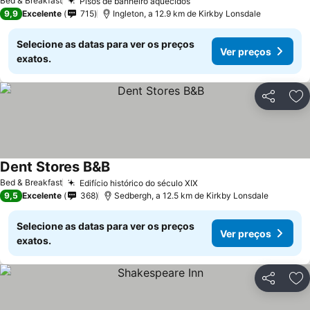
Bed & Breakfast
Pisos de banheiro aquecidos
9,9
Excelente
715
Ingleton, a 12.9 km de Kirkby Lonsdale
Selecione as datas para ver os preços
Ver preços
exatos.
Partilhar
Ad
Dent Stores B&B
Bed & Breakfast
Edifício histórico do século XIX
9,5
Excelente
368
Sedbergh, a 12.5 km de Kirkby Lonsdale
Selecione as datas para ver os preços
Ver preços
exatos.
Partilhar
Ad