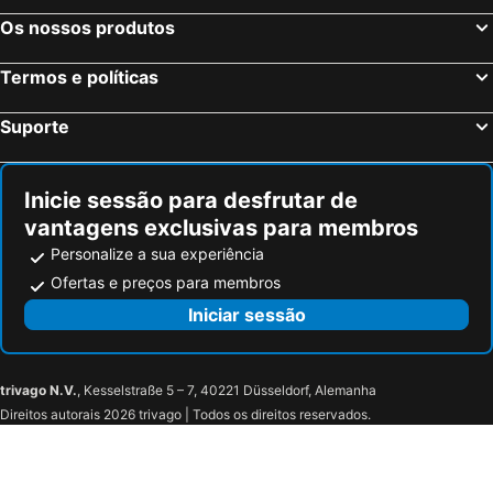
Fleetwood, bed and breakfasts
Staveley, bed and breakfasts
Os nossos produtos
Bainbridge, bed and breakfasts
Kirkby Stephen, bed and breakfasts
Termos e políticas
Aysgarth, bed and breakfasts
Askrigg, bed and breakfasts
Milnthorpe, bed and breakfasts
Watermillock, bed and breakfasts
Suporte
Near Sawrey, bed and breakfasts
Troutbeck, bed and breakfasts
Inicie sessão para desfrutar de
vantagens exclusivas para membros
Personalize a sua experiência
Ofertas e preços para membros
Iniciar sessão
trivago N.V.
, Kesselstraße 5 – 7, 40221 Düsseldorf, Alemanha
Direitos autorais 2026 trivago | Todos os direitos reservados.