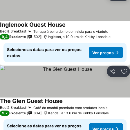
Inglenook Guest House
Bed & Breakfast
Terraço à beira do rio com vista para o viaduto
9,4
Excelente
502
Ingleton, a 10.0 km de Kirkby Lonsdale
Selecione as datas para ver os preços
Ver preços
exatos.
Partilhar
Ad
The Glen Guest House
Bed & Breakfast
Café da manhã premiado com produtos locais
9,7
Excelente
804
Kendal, a 13.6 km de Kirkby Lonsdale
Selecione as datas para ver os preços
Ver preços