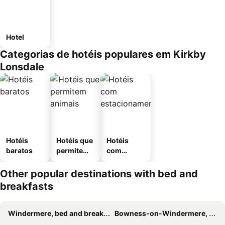
Hotel
Categorias de hotéis populares em Kirkby
Lonsdale
Hotéis
Hotéis que
Hotéis
baratos
permitem
com
animais
estaciona
mento
Other popular destinations with bed and
breakfasts
Windermere, bed and breakfasts
Bowness-on-Windermere, bed and breakfasts