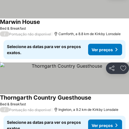
Marwin House
Bed & Breakfast
/
Carnforth, a 8.8 km de Kirkby Lonsdale
Pontuação não disponível
Selecione as datas para ver os preços
Ver preços
exatos.
Partilhar
Ad
Thorngarth Country Guesthouse
Bed & Breakfast
/
Ingleton, a 9.2 km de Kirkby Lonsdale
Pontuação não disponível
Selecione as datas para ver os preços
Ver preços
exatos.