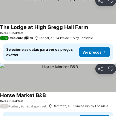
Partilhar
Ad
The Lodge at High Gregg Hall Farm
Bed & Breakfast
9,6
Excelente
9
Kendal, a 19.4 km de Kirkby Lonsdale
Selecione as datas para ver os preços
Ver preços
exatos.
Partilhar
Ad
Horse Market B&B
Bed & Breakfast
/
Carnforth, a 0.1 km de Kirkby Lonsdale
Pontuação não disponível