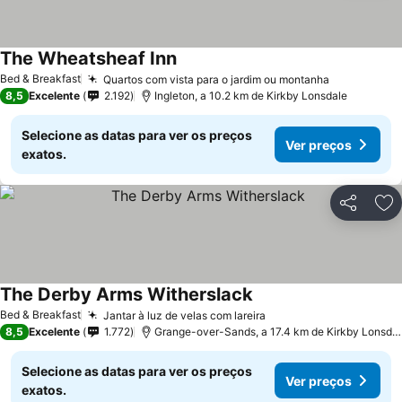
The Wheatsheaf Inn
Bed & Breakfast
Quartos com vista para o jardim ou montanha
8,5
Excelente
2.192
Ingleton, a 10.2 km de Kirkby Lonsdale
Selecione as datas para ver os preços
Ver preços
exatos.
Partilhar
Ad
The Derby Arms Witherslack
Bed & Breakfast
Jantar à luz de velas com lareira
8,5
Excelente
1.772
Grange-over-Sands, a 17.4 km de Kirkby Lonsdale
Selecione as datas para ver os preços
Ver preços
exatos.