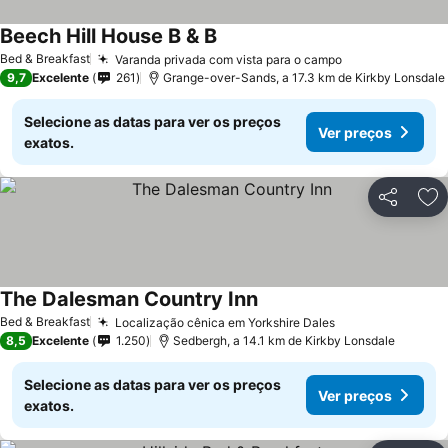
Beech Hill House B & B
Bed & Breakfast
Varanda privada com vista para o campo
9,7
Excelente
261
Grange-over-Sands, a 17.3 km de Kirkby Lonsdale
Selecione as datas para ver os preços
Ver preços
exatos.
Partilhar
Ad
The Dalesman Country Inn
Bed & Breakfast
Localização cênica em Yorkshire Dales
8,5
Excelente
1.250
Sedbergh, a 14.1 km de Kirkby Lonsdale
Selecione as datas para ver os preços
Ver preços
exatos.