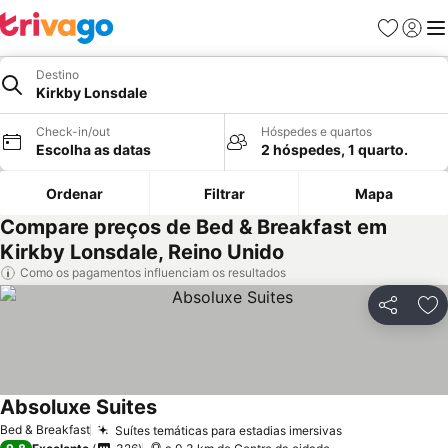
Favoritos
Iniciar
Me
Destino
Kirkby Lonsdale
Check-in/out
Hóspedes e quartos
Escolha as datas
2 hóspedes, 1 quarto.
Ordenar
Filtrar
Mapa
Compare preços de Bed & Breakfast em
Kirkby Lonsdale, Reino Unido
Como os pagamentos influenciam os resultados
Partilhar
Ad
Absoluxe Suites
Bed & Breakfast
Suítes temáticas para estadias imersivas