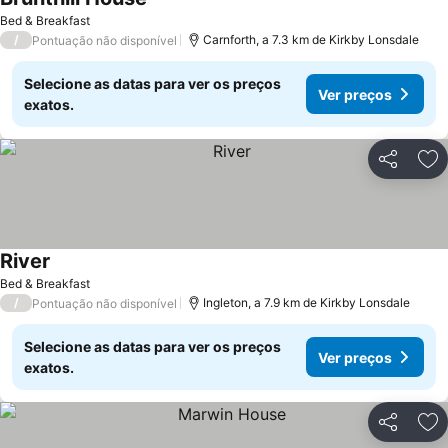
Bed & Breakfast
/
Carnforth, a 7.3 km de Kirkby Lonsdale
Pontuação não disponível
Selecione as datas para ver os preços
Ver preços
exatos.
Partilhar
Ad
River
Bed & Breakfast
/
Ingleton, a 7.9 km de Kirkby Lonsdale
Pontuação não disponível
Selecione as datas para ver os preços
Ver preços
exatos.
Partilhar
Ad