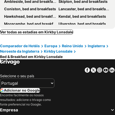
Ambleside, bed and breakfasts
Skipton, bed and breakfasts
Coniston, bed and breakfasts
Lancaster, bed and breakfasts
Hawkshead, bed and breakfasts
Kendal, bed and breakfasts
Morecambe, bed and breakfasts
Ulverston, bed and breakfasts
Grasmere, bed and breakfasts
Ingleton, bed and breakfasts
Ver todas as estadias em Kirkby Lonsdale
Grange-over-Sands, bed and breakfasts
Poulton-le-Fylde, bed and breakfasts
Comparador de Hotéis
Europa
Reino Unido
Inglaterra
Cartmel, bed and breakfasts
Reeth, bed and breakfasts
Noroeste da Inglaterra
Kirkby Lonsdale
Millom, bed and breakfasts
Clitheroe, bed and breakfasts
Bed & Breakfast em Kirkby Lonsdale
Grassington, bed and breakfasts
Pooley Bridge, bed and breakfasts
Settle, bed and breakfasts
Appleby-in-Westmorland, bed and breakfasts
Facebook
Twitter
Insta
Yo
Selecione o seu país
Rydal, bed and breakfasts
Carnforth, bed and breakfasts
Preston, bed and breakfasts
Heysham, bed and breakfasts
Adicionar no Google
Sedbergh, bed and breakfasts
Barrow-in-Furness, bed and breakfasts
Encontre facilmente os nossos
Shap, bed and breakfasts
Hawes, bed and breakfasts
resultados: adicione o trivago como
fonte preferencial no Google.
Newby Bridge, bed and breakfasts
Glenridding, bed and breakfasts
Empresa
Garstang, bed and breakfasts
Kettlewell, bed and breakfasts