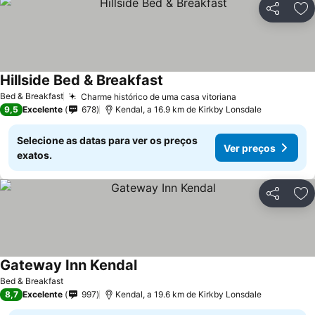
Partilhar
Ad
Hillside Bed & Breakfast
Bed & Breakfast
Charme histórico de uma casa vitoriana
9,5
Excelente
678
Kendal, a 16.9 km de Kirkby Lonsdale
Selecione as datas para ver os preços
Ver preços
exatos.
Partilhar
Ad
Gateway Inn Kendal
Bed & Breakfast
8,7
Excelente
997
Kendal, a 19.6 km de Kirkby Lonsdale