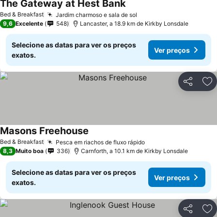
The Gateway at Hest Bank
Bed & Breakfast
Jardim charmoso e sala de sol
9,6
Excelente
548
Lancaster, a 18.9 km de Kirkby Lonsdale
Selecione as datas para ver os preços
Ver preços
exatos.
Partilhar
Ad
Masons Freehouse
Bed & Breakfast
Pesca em riachos de fluxo rápido
8,3
Muito boa
336
Carnforth, a 10.1 km de Kirkby Lonsdale
Selecione as datas para ver os preços
Ver preços
exatos.
Partilhar
Ad