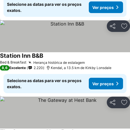
Selecione as datas para ver os preços
Ver preços
exatos.
Partilhar
Ad
Station Inn B&B
Bed & Breakfast
Herança histórica de estalagem
8,6
Excelente
2.220
Kendal, a 13.5 km de Kirkby Lonsdale
Selecione as datas para ver os preços
Ver preços
exatos.
Partilhar
Ad