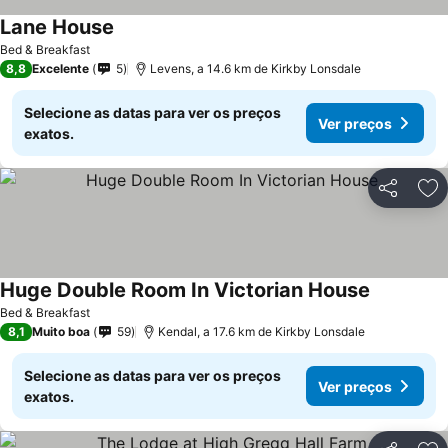
Lane House
Bed & Breakfast
8,8
Excelente
5
Levens, a 14.6 km de Kirkby Lonsdale
Selecione as datas para ver os preços
Ver preços
exatos.
Partilhar
Ad
Huge Double Room In Victorian House
Bed & Breakfast
8,1
Muito boa
59
Kendal, a 17.6 km de Kirkby Lonsdale
Selecione as datas para ver os preços
Ver preços
exatos.