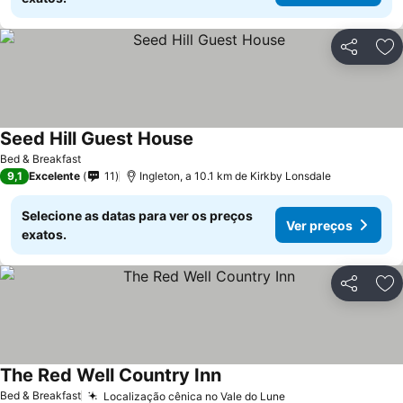
Partilhar
Ad
Seed Hill Guest House
Bed & Breakfast
9,1
Excelente
11
Ingleton, a 10.1 km de Kirkby Lonsdale
Selecione as datas para ver os preços
Ver preços
exatos.
Partilhar
Ad
The Red Well Country Inn
Bed & Breakfast
Localização cênica no Vale do Lune