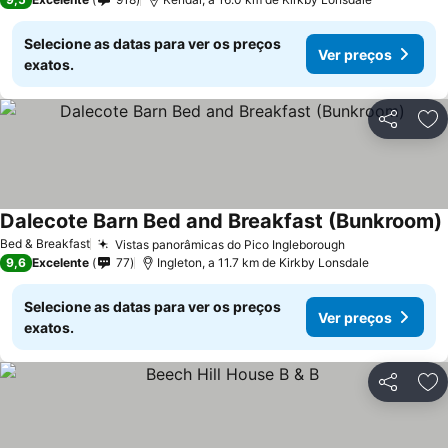
Selecione as datas para ver os preços
Ver preços
exatos.
Partilhar
Ad
Dalecote Barn Bed and Breakfast (Bunkroom)
Bed & Breakfast
Vistas panorâmicas do Pico Ingleborough
9,6
Excelente
77
Ingleton, a 11.7 km de Kirkby Lonsdale
Selecione as datas para ver os preços
Ver preços
exatos.
Partilhar
Ad