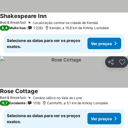
Shakespeare Inn
Bed & Breakfast
Localização central na cidade de Kendal
8,4
Muito boa
1.226
Kendal, a 16.8 km de Kirkby Lonsdale
Selecione as datas para ver os preços
Ver preços
exatos.
Partilhar
Ad
Rose Cottage
Bed & Breakfast
Cenário idílico no Vale do Lune
9,7
Excelente
109
Carnforth, a 5.1 km de Kirkby Lonsdale
Selecione as datas para ver os preços
Ver preços
exatos.