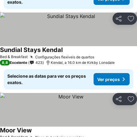
exatos.
Partilhar
Ad
Sundial Stays Kendal
Bed & Breakfast
Configurações flexíveis de quartos
8,8
Excelente
423
Kendal, a 16.0 km de Kirkby Lonsdale
Selecione as datas para ver os preços
Ver preços
exatos.
Partilhar
Ad
Moor View