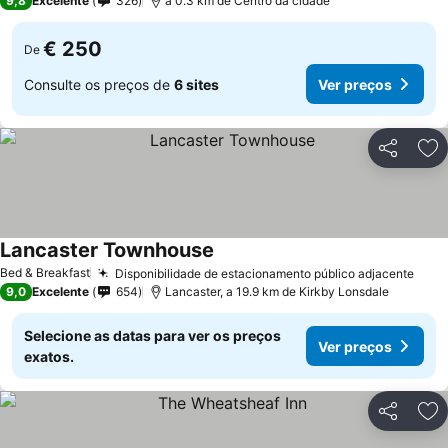
9,8
Excelente
326
a 0.3 km de Centro da cidade
€ 250
De
Consulte os preços de
6 sites
Ver preços
Partilhar
Ad
Lancaster Townhouse
Bed & Breakfast
Disponibilidade de estacionamento público adjacente
9,0
Excelente
654
Lancaster, a 19.9 km de Kirkby Lonsdale
Selecione as datas para ver os preços
Ver preços
exatos.
Partilhar
Ad