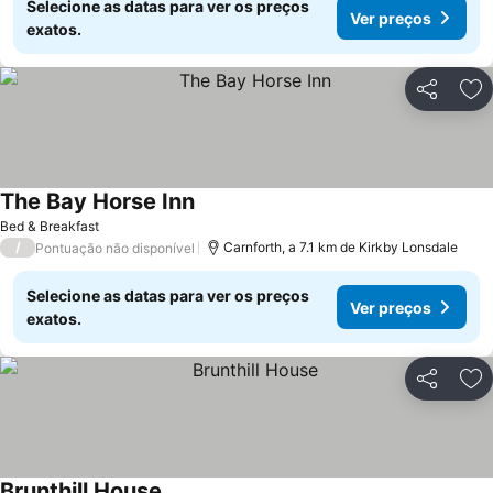
Selecione as datas para ver os preços
Ver preços
exatos.
Partilhar
Ad
The Bay Horse Inn
Bed & Breakfast
/
Carnforth, a 7.1 km de Kirkby Lonsdale
Pontuação não disponível
Selecione as datas para ver os preços
Ver preços
exatos.
Partilhar
Ad
Brunthill House