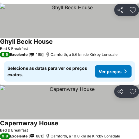
Partilhar
Ad
Ghyll Beck House
Bed & Breakfast
9,5
Excelente
195
Carnforth, a 5.6 km de Kirkby Lonsdale
Selecione as datas para ver os preços
Ver preços
exatos.
Partilhar
Ad
Capernwray House
Bed & Breakfast
9,8
Excelente
881
Carnforth, a 10.0 km de Kirkby Lonsdale