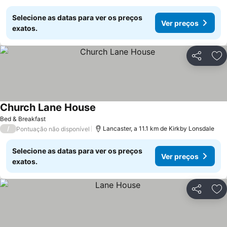
Selecione as datas para ver os preços
Ver preços
exatos.
Partilhar
Ad
Church Lane House
Bed & Breakfast
/
Lancaster, a 11.1 km de Kirkby Lonsdale
Pontuação não disponível
Selecione as datas para ver os preços
Ver preços
exatos.
Partilhar
Ad