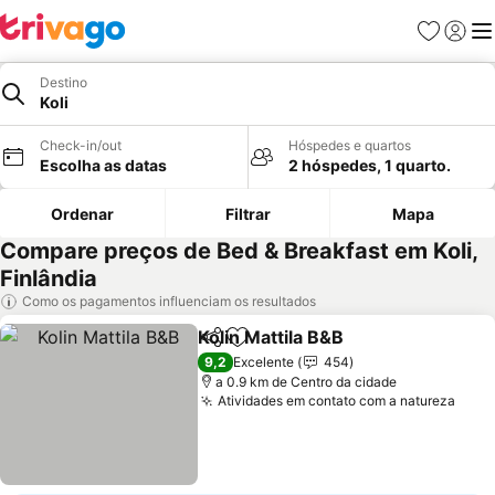
Favoritos
Iniciar
Me
Destino
Koli
Check-in/out
Hóspedes e quartos
Escolha as datas
2 hóspedes, 1 quarto.
Ordenar
Filtrar
Mapa
Compare preços de Bed & Breakfast em Koli,
Finlândia
Como os pagamentos influenciam os resultados
Kolin Mattila B&B
Partilhar
Adicionar aos favoritos
Ver preço
9,2
Excelente
454
a 0.9 km de Centro da cidade
Atividades em contato com a natureza
Ver 