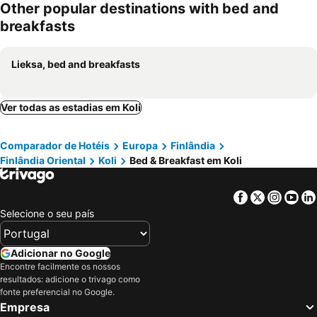
Other popular destinations with bed and
breakfasts
Lieksa, bed and breakfasts
Ver todas as estadias em Koli
Comparador de Hotéis
Europa
Finlândia
Finlândia Oriental
Koli
Bed & Breakfast em Koli
Facebook
Twitter
Insta
Yo
Selecione o seu país
Adicionar no Google
Encontre facilmente os nossos
resultados: adicione o trivago como
fonte preferencial no Google.
Empresa