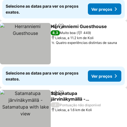
Selecione as datas para ver os preços
Ver preços
exatos.
Herranniemi Guesthouse
Partilhar
Adicionar aos favoritos
8,3
Muito boa
449
Lieksa, a 11.2 km de Koli
Quatro experiências distintas de sauna
Ver 
Selecione as datas para ver os preços
Ver preços
exatos.
Satamatupa
Partilhar
Adicionar aos favoritos
järvinäkymällä -
Satamatupa with lake
Ver preços
/
Pontuação não disponível
view
Lieksa, a 1.6 km de Koli