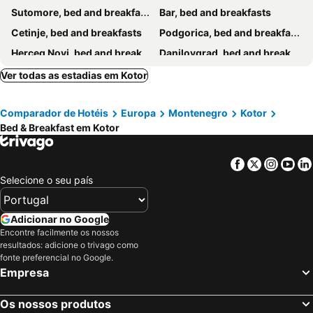
Sutomore, bed and breakfasts
Bar, bed and breakfasts
Cetinje, bed and breakfasts
Podgorica, bed and breakfasts
Herceg Novi, bed and breakfasts
Danilovgrad, bed and breakfasts
Petrovac, bed and breakfasts
Trebinje, bed and breakfasts
Ver todas as estadias em Kotor
Tivat, bed and breakfasts
Igalo, bed and breakfasts
Comparador de Hotéis
Europa
Montenegro
Kotor
Risan, bed and breakfasts
Nikšić, bed and breakfasts
Bed & Breakfast em Kotor
Konavla, bed and breakfasts
Facebook
Twitter
Insta
Yo
Selecione o seu país
Adicionar no Google
Encontre facilmente os nossos
resultados: adicione o trivago como
fonte preferencial no Google.
Empresa
Os nossos produtos