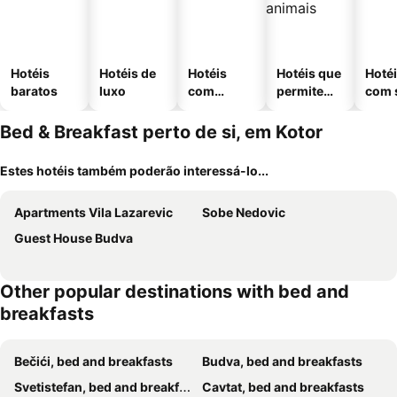
Hotéis
Hotéis de
Hotéis
Hotéis que
Hoté
baratos
luxo
com
permitem
com 
piscinas
animais
Bed & Breakfast perto de si, em Kotor
Estes hotéis também poderão interessá-lo...
Apartments Vila Lazarevic
Sobe Nedovic
Guest House Budva
Other popular destinations with bed and
breakfasts
Bečići, bed and breakfasts
Budva, bed and breakfasts
Svetistefan, bed and breakfasts
Cavtat, bed and breakfasts