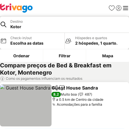
Favoritos
Iniciar
Me
Destino
Kotor
Check-in/out
Hóspedes e quartos
Escolha as datas
2 hóspedes, 1 quarto.
Ordenar
Filtrar
Mapa
Compare preços de Bed & Breakfast em
Kotor, Montenegro
Como os pagamentos influenciam os resultados
Guest House Sandra
Partilhar
Adicionar aos favoritos
8,2
Muito boa
487
a 0.5 km de Centro da cidade
Acomodações para a família