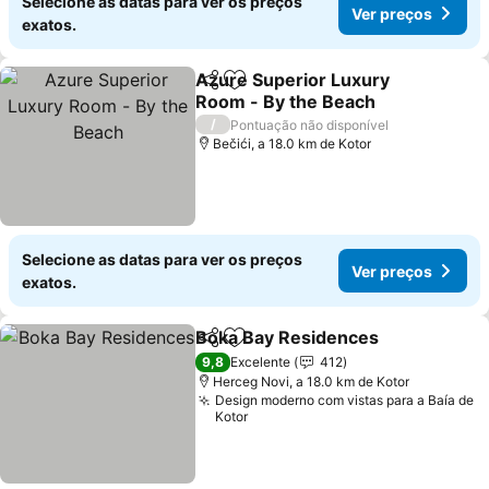
Selecione as datas para ver os preços
Ver preços
exatos.
Azure Superior Luxury
Partilhar
Adicionar aos favoritos
Room - By the Beach
/
Pontuação não disponível
Bečići, a 18.0 km de Kotor
Selecione as datas para ver os preços
Ver preços
exatos.
Boka Bay Residences
Partilhar
Adicionar aos favoritos
9,8
Excelente
412
Herceg Novi, a 18.0 km de Kotor
Design moderno com vistas para a Baía de
Kotor