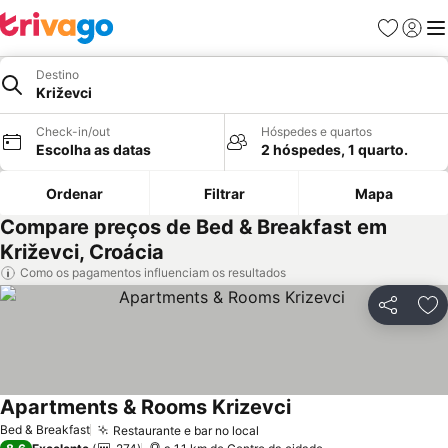
Favoritos
Iniciar
Me
Destino
Križevci
Check-in/out
Hóspedes e quartos
Escolha as datas
2 hóspedes, 1 quarto.
Ordenar
Filtrar
Mapa
Compare preços de Bed & Breakfast em
Križevci, Croácia
Como os pagamentos influenciam os resultados
Partilhar
Ad
Apartments & Rooms Krizevci
Ver preços
Bed & Breakfast
Restaurante e bar no local
Ver preços