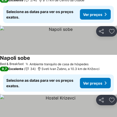
8,6
Excelente
274
a 1.1 km de Centro da cidade
Selecione as datas para ver os preços
Ver preços
exatos.
Partilhar
Ad
Napoli sobe
Ver preços
Bed & Breakfast
Ambiente tranquilo de casa de hóspedes
Ver preços
9,7
Excelente
34
Sveti Ivan Žabno, a 10.3 km de Križevci
Selecione as datas para ver os preços
Ver preços
exatos.
Partilhar
Ad