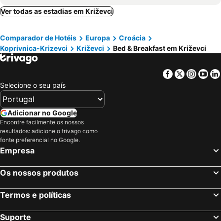
Koprivnica, bed and breakfasts
Donji Kraljevec, bed and breakfasts
Ver todas as estadias em Križevci
Križ, bed and breakfasts
Comparador de Hotéis
Europa
Croácia
Koprivnica-Krizevci
Križevci
Bed & Breakfast em Križevci
Facebook
Twitter
Insta
Yo
Selecione o seu país
Adicionar no Google
Encontre facilmente os nossos
resultados: adicione o trivago como
fonte preferencial no Google.
Empresa
Os nossos produtos
Termos e políticas
Suporte